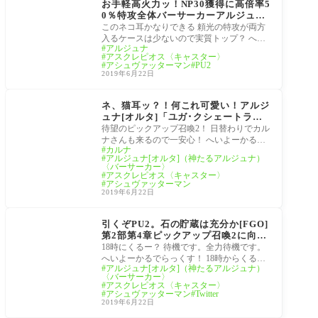
お手軽高火力ッ！NP30獲得に高倍率5
0％特攻全体バーサーカーアルジュナ
【オルタ】ネコ耳【FGO】PU2キャ
このネコ耳かなりできる 頼光の特攻が両方
ラ性能評価まとめ2
入るケースは少ないので実質トップ？ へい
アルジュナ
よーかるでらっくす！ 続々と新サーヴァン
アスクレピオス〈キャスター〉
ト情
アシュヴァッターマン
PU2
2019年6月22日
サーヴァント
ネ、猫耳ッ？！何これ可愛い！アルジ
ュナ[オルタ]「ユガ･クシェートラピ
ックアップ2召喚(日替り)」！キャラ
待望のピックアップ召喚2！ 日替わりでカル
性能評価まとめ1
ナさんも来るので一安心！ へいよーかるで
カルナ
らっくす！ 今回追加された新サーヴァント
アルジュナ[オルタ]（神たるアルジュナ）
に
〈バーサーカー〉
アスクレピオス〈キャスター〉
アシュヴァッターマン
2019年6月22日
召喚
引くぞPU2。石の貯蔵は充分か[FGO]
第2部第4章ピックアップ召喚2に向け
てッ！Twitter待機勢
18時にくるー？ 待機です。全力待機です。
へいよーかるでらっくす！ 18時からくるで
アルジュナ[オルタ]（神たるアルジュナ）
あろうPU2に備えて全力待機な管理人です。
〈バーサーカー〉
Twitter
アスクレピオス〈キャスター〉
アシュヴァッターマン
Twitter
2019年6月22日
召喚