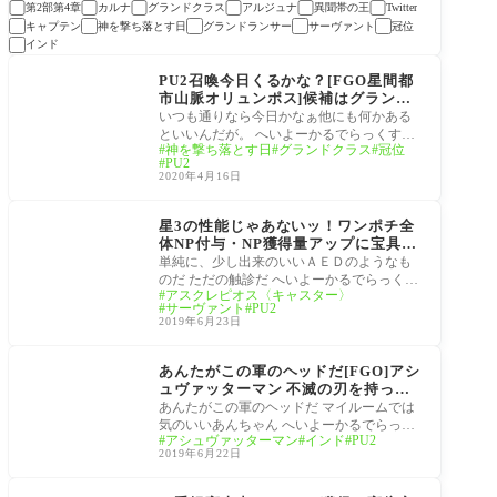
第2部第4章
カルナ
グランドクラス
アルジュナ
異聞帯の王
Twitter
キャプテン
神を撃ち落とす日
グランドランサー
サーヴァント
冠位
インド
サーヴァント
PU2召喚今日くるかな？[FGO星間都
市山脈オリュンポス]候補はグランド
ランサーと…が来るかな?!マスター達
いつも通りなら今日かなぁ他にも何かある
のピックアップサーヴァント予想
といいんだが。 へいよーかるでらっくす！
神を撃ち落とす日
グランドクラス
冠位
冠位持ちのグランドクラスはコンプしたい
PU2
ので
2020年4月16日
サーヴァント
星3の性能じゃあないッ！ワンポチ全
体NP付与・NP獲得量アップに宝具で
ガッツ[医神アスクレピオス]単純に、
単純に、少し出来のいいＡＥＤのようなも
少し出来のいいＡＥＤのようなものだ
のだ ただの触診だ へいよーかるでらっく
アスクレピオス〈キャスター〉
[FGO]
す！ スキル構成宝具ともに優秀なアスクレ
サーヴァント
PU2
ピオス
2019年6月23日
サーヴァント
あんたがこの軍のヘッドだ[FGO]アシ
ュヴァッターマン 不滅の刃を持って
汝を引き裂こう！
あんたがこの軍のヘッドだ マイルームでは
気のいいあんちゃん へいよーかるでらっく
アシュヴァッターマン
インド
PU2
す！ 今日はネタが多いので連投ですネ！ 好
2019年6月22日
き
サーヴァント