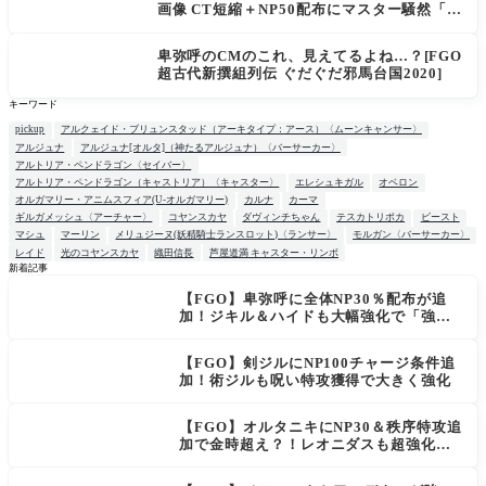
画像 CT短縮＋NP50配布にマスター騒然「普
通に強い」「サポ性能高すぎ」
卑弥呼のCMのこれ、見えてるよね…？[FGO
超古代新撰組列伝 ぐだぐだ邪馬台国2020]
キーワード
pickup
アルクェイド・ブリュンスタッド（アーキタイプ：アース）〈ムーンキャンサー〉
アルジュナ
アルジュナ[オルタ]（神たるアルジュナ）〈バーサーカー〉
アルトリア・ペンドラゴン〈セイバー〉
アルトリア・ペンドラゴン（キャストリア）〈キャスター〉
エレシュキガル
オベロン
オルガマリー・アニムスフィア(U-オルガマリー)
カルナ
カーマ
ギルガメッシュ〈アーチャー〉
コヤンスカヤ
ダヴィンチちゃん
テスカトリポカ
ビースト
マシュ
マーリン
メリュジーヌ(妖精騎士ランスロット)〈ランサー〉
モルガン〈バーサーカー〉
レイド
光のコヤンスカヤ
織田信長
芦屋道満 キャスター・リンボ
新着記事
【FGO】卑弥呼に全体NP30％配布が追
NEW
加！ジキル＆ハイドも大幅強化で「強す
ぎる」の声
【FGO】剣ジルにNP100チャージ条件追
加！術ジルも呪い特攻獲得で大きく強化
【FGO】オルタニキにNP30＆秩序特攻追
加で金時超え？！レオニダスも超強化で
「低レアとは思えない」の反響