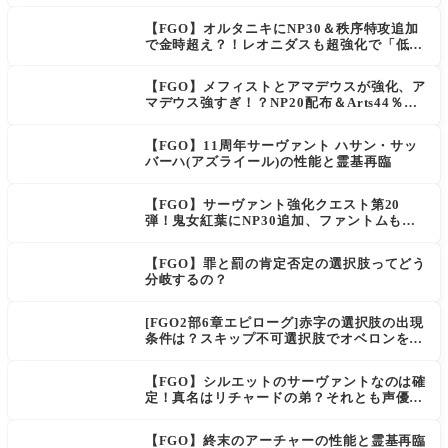
【FGO】オルタニキにNP30＆秩序特攻追加
で金時超え？！レオニダスも超強化で「低レ
アとは思えない」の反響
【FGO】メフィストとアマデウスが強化、ア
マデウス強すぎ！？NP20配布＆Arts44％強
化に「最強でワロタ」の声
【FGO】11周年サーヴァント ハサン・サッ
バーハ(アズライール)の性能と霊基再臨
【FGO】サーヴァント強化クエスト第20
弾！鬼女紅葉にNP30追加、ファントムも大
幅強化
【FGO】罪と罰の肯定否定の選択肢ってどう
分岐するの？
[FGO2部6章エピローグ]赤字の選択肢の出現
条件は？スキップ不可選択肢でオベロンを疑
う選択肢を選ぶと好感度（察しのよさ？）が
上がり出てくる
【FGO】シルエットのサーヴァントなのは確
定！真名はリチャードの弟？それとも声優さ
ん的にアルケイデス？
【FGO】終末のアーチャーの性能と霊基再臨