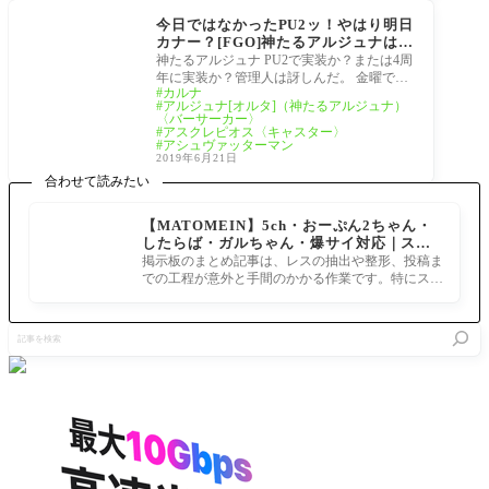
今日ではなかったPU2ッ！やはり明日
カナー？[FGO]神たるアルジュナは4
周年行き？それともキャプテン？
神たるアルジュナ PU2で実装か？または4周
年に実装か？管理人は訝しんだ。 金曜で
カルナ
す、平日勤務の方達おつかれさまー！ へい
アルジュナ[オルタ]（神たるアルジュナ）
よーか
〈バーサーカー〉
アスクレピオス〈キャスター〉
アシュヴァッターマン
2019年6月21日
合わせて読みたい
【MATOMEIN】5ch・おーぷん2ちゃん・
したらば・ガルちゃん・爆サイ対応｜スマ
ホでまとめ記事を作れるアプリ FGOのまと
掲示板のまとめ記事は、レスの抽出や整形、投稿ま
め記事ができるまで
での工程が意外と手間のかかる作業です。特にスマ
ホで完結させようとすると、コ
記
事
を
検
索