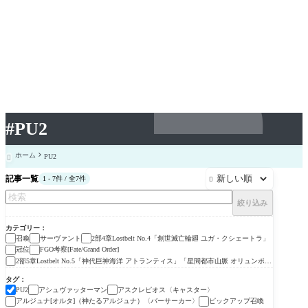
#PU2
ホーム
PU2

記事一覧
1 - 7件 / 全7件

絞り込み
カテゴリー
召喚
サーヴァント
2部4章Lostbelt No.4「創世滅亡輪廻 ユガ・クシェートラ」
冠位
FGO考察[Fate/Grand Order]
2部5章Lostbelt No.5「神代巨神海洋 アトランティス」「星間都市山脈 オリュンポ
ス」
タグ
アシュヴァッターマン
アスクレピオス〈キャスター〉
PU2
アルジュナ[オルタ]（神たるアルジュナ）〈バーサーカー〉
ピックアップ召喚