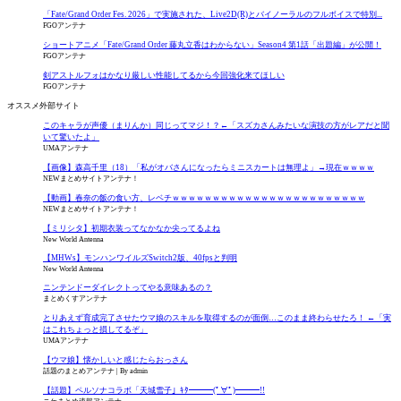
「Fate/Grand Order Fes. 2026」で実施された、Live2D(R)とバイノーラルのフルボイスで特別...
FGOアンテナ
ショートアニメ「Fate/Grand Order 藤丸立香はわからない」Season4 第1話「出題編」が公開！
FGOアンテナ
剣アストルフォはかなり厳しい性能してるから今回強化来てほしい
FGOアンテナ
オススメ外部サイト
このキャラが声優（まりんか）同じってマジ！？←「スズカさんみたいな演技の方がレアだと聞
いて驚いたよ」
UMAアンテナ
【画像】森高千里（18）「私がオバさんになったらミニスカートは無理よ」→現在ｗｗｗｗ
NEWまとめサイトアンテナ！
【動画】春奈の飯の食い方、レベチｗｗｗｗｗｗｗｗｗｗｗｗｗｗｗｗｗｗｗｗｗｗｗｗ
NEWまとめサイトアンテナ！
【ミリシタ】初期衣装ってなかなか尖ってるよね
New World Antenna
【MHWs】モンハンワイルズSwitch2版、40fpsと判明
New World Antenna
ニンテンドーダイレクトってやる意味あるの？
まとめくすアンテナ
とりあえず育成完了させたウマ娘のスキルを取得するのが面倒…このまま終わらせたろ！ ←「実
はこれちょっと損してるぞ」
UMAアンテナ
【ウマ娘】懐かしいと感じたらおっさん
話題のまとめアンテナ
By admin
【話題】ペルソナコラボ「天城雪子」ｷﾀ━━━(ﾟ∀ﾟ)━━━!!