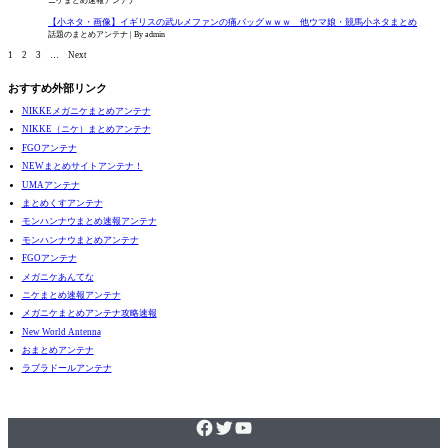
ニケまとめ速報アンテナ
【小ネタ・画像】イギリスの武ルメファンの痛バッグｗｗｗ 他ウマ娘・競馬小ネタまとめ
話題のまとめアンテナ
By admin
1
2
3
…
Next
おすすめ外部リンク
NIKKEメガニケまとめアンテナ
NIKKE（ニケ）まとめアンテナ
FGOアンテナ
NEWまとめサイトアンテナ！
UMAアンテナ
まとめくすアンテナ
モンハンナウまとめ速報アンテナ
モンハンナウまとめアンテナ
FGOアンテナ
メガニケあんてな
ニケまとめ速報アンテナ
メガニケまとめアンテナ攻略速報
New World Antenna
おまとめアンテナ
ラブラドールアンテナ