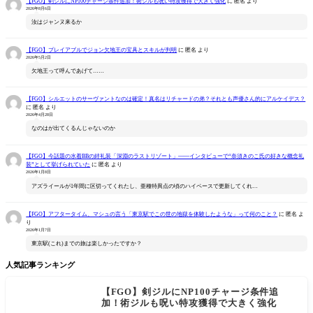
【FGO】剣ジルにNP100チャージ条件追加！術ジルも呪い特攻獲得で大きく強化
に
匿名
より
2026年8月6日
汝はジャンヌ来るか
【FGO】プレイアブルでジョン欠地王の宝具とスキルが判明
に
匿名
より
2026年5月2日
欠地王って呼んであげて……
【FGO】シルエットのサーヴァントなのは確定！真名はリチャードの弟？それとも声優さん的にアルケイデス？
に
匿名
より
2026年4月28日
なのはが出てくるんじゃないのか
【FGO】今話題の水着BBの絆礼装「深淵のラストリゾート」――インタビューで“奈須きのこ氏の好きな概念礼
装”として挙げられていた
に
匿名
より
2026年1月8日
アズライールが1年間に区切ってくれたし、亜種特異点の頃のハイペースで更新してくれ…
【FGO】アフタータイム、マシュの言う「東京駅でこの世の地獄を体験したような」って何のこと？
に
匿名
よ
り
2026年1月7日
東京駅(これ)までの旅は楽しかったですか？
人気記事ランキング
【FGO】剣ジルにNP100チャージ条件追
加！術ジルも呪い特攻獲得で大きく強化