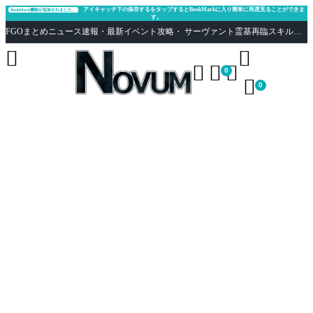
アイキャッチ下の保存するをタップするとBookMarkに入り簡単に再度見ることができま
BookMark機能が追加されました。
す。
FGOまとめニュース速報・最新イベント攻略・ サーヴァント霊基再臨スキル性能評価まとめ Fate/Grand Order





0

0