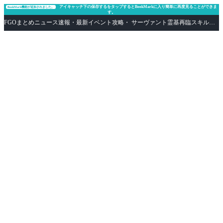
アイキャッチ下の保存するをタップするとBookMarkに入り簡単に再度見ることができま
BookMark機能が追加されました。
す。
FGOまとめニュース速報・最新イベント攻略・ サーヴァント霊基再臨スキル性能評価まとめ Fate/Grand Order