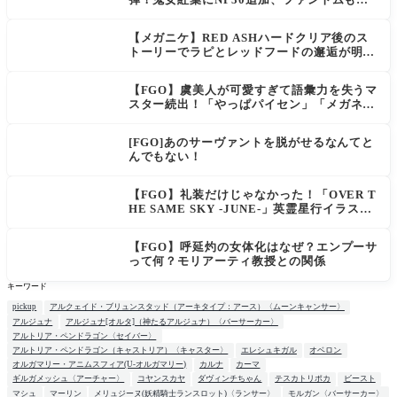
幅強化
【メガニケ】RED ASHハードクリア後のス
トーリーでラピとレッドフードの邂逅が明か
される。ラピの正体の謎そしてレッドフード
さん30年寝てた。【勝利の女神NIKKE】
【FGO】虞美人が可愛すぎて語彙力を失うマ
スター続出！「やっぱパイセン」「メガネよ
い文明」
[FGO]あのサーヴァントを脱がせるなんてと
んでもない！
【FGO】礼装だけじゃなかった！「OVER T
HE SAME SKY -JUNE-」英霊星行イラスト
＆登場サーヴァントがピックアップ召喚に登
場
【FGO】呼延灼の女体化はなぜ？エンプーサ
って何？モリアーティ教授との関係
キーワード
pickup
アルクェイド・ブリュンスタッド（アーキタイプ：アース）〈ムーンキャンサー〉
アルジュナ
アルジュナ[オルタ]（神たるアルジュナ）〈バーサーカー〉
アルトリア・ペンドラゴン〈セイバー〉
アルトリア・ペンドラゴン（キャストリア）〈キャスター〉
エレシュキガル
オベロン
オルガマリー・アニムスフィア(U-オルガマリー)
カルナ
カーマ
ギルガメッシュ〈アーチャー〉
コヤンスカヤ
ダヴィンチちゃん
テスカトリポカ
ビースト
マシュ
マーリン
メリュジーヌ(妖精騎士ランスロット)〈ランサー〉
モルガン〈バーサーカー〉