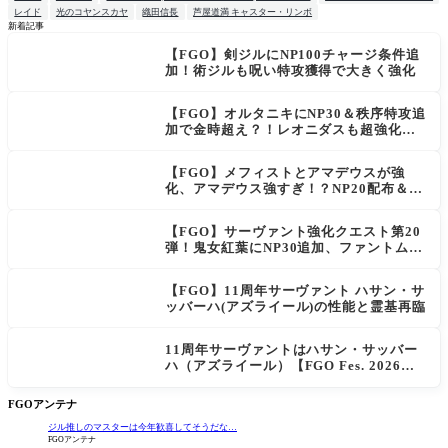
レイド
光のコヤンスカヤ
織田信長
芦屋道満 キャスター・リンボ
新着記事
【FGO】剣ジルにNP100チャージ条件追
NEW
加！術ジルも呪い特攻獲得で大きく強化
【FGO】オルタニキにNP30＆秩序特攻追
加で金時超え？！レオニダスも超強化で
「低レアとは思えない」の反響
【FGO】メフィストとアマデウスが強
化、アマデウス強すぎ！？NP20配布＆Ar
ts44％強化に「最強でワロタ」の声
【FGO】サーヴァント強化クエスト第20
弾！鬼女紅葉にNP30追加、ファントムも
大幅強化
【FGO】11周年サーヴァント ハサン・サ
ッバーハ(アズライール)の性能と霊基再臨
11周年サーヴァントはハサン・サッバー
ハ（アズライール）【FGO Fes. 2026】
「Fate/Grand Order」カルデア放送局 1
1周年SPまとめ
FGOアンテナ
ジル推しのマスターは今年歓喜してそうだな…
FGOアンテナ