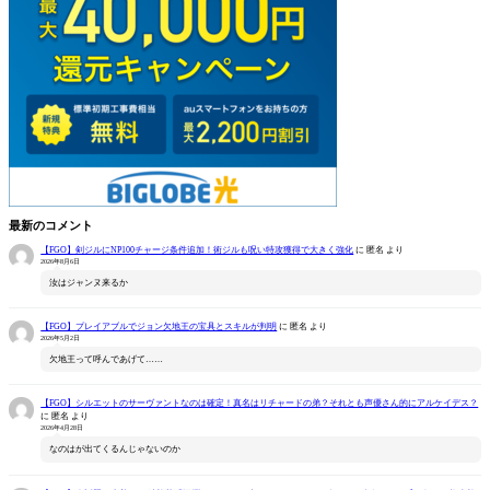
最新のコメント
【FGO】剣ジルにNP100チャージ条件追加！術ジルも呪い特攻獲得で大きく強化
に
匿名
より
2026年8月6日
汝はジャンヌ来るか
【FGO】プレイアブルでジョン欠地王の宝具とスキルが判明
に
匿名
より
2026年5月2日
欠地王って呼んであげて……
【FGO】シルエットのサーヴァントなのは確定！真名はリチャードの弟？それとも声優さん的にアルケイデス？
に
匿名
より
2026年4月28日
なのはが出てくるんじゃないのか