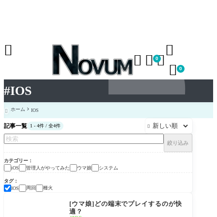





0

0
#IOS
ホーム
IOS

記事一覧
1 - 4件 / 全4件

絞り込み
カテゴリー
管理人がやってみた
ウマ娘
システム
iOS
タグ
周回
種火
IOS
ウマ娘
[ウマ娘]どの端末でプレイするのが快
適？