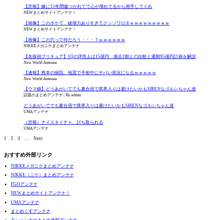
【悲報】嫁に15年間嘘つかれてて心が壊れてるから相手してくれ
NEWまとめサイトアンテナ！
【画像】このボケて、破壊力ありすぎてクッソワロタｗｗｗｗｗｗｗｗｗ
NEWまとめサイトアンテナ！
【画像】この穴って何だろう・・・？ｗｗｗｗｗｗ
NIKKEメガニケまとめアンテナ
【名探偵プリキュア】1QのIP売上は15億円 過去3期との比較と通期95億円計画を解説
New World Antenna
【速報】熊本の病院、地震で手術中にヤバい状況になるｗｗｗｗｗ
New World Antenna
【ウマ娘】どうあがいてでも夏合宿で異界入りは避けたいかもSIRENなゴルシちゃん達
話題のまとめアンテナ
By admin
どうあがいてでも夏合宿で異界入りは避けたいかもSIRENなゴルシちゃん達
UMAアンテナ
（悲報）ナイスネイチャ、討ち取られる
UMAアンテナ
1
2
3
…
Next
おすすめ外部リンク
NIKKEメガニケまとめアンテナ
NIKKE（ニケ）まとめアンテナ
FGOアンテナ
NEWまとめサイトアンテナ！
UMAアンテナ
まとめくすアンテナ