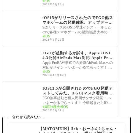
IOS
2022年5月16日
システム
iOS15がリリースされたのでFGO他ス
マホゲームの起動確認。アップデート
しても問題ない？
9/21リリースのiOS15早速インストールした
ので各種スマホゲームの起動確認 大半のア
IOS
プリがお知らせにてiOSアップデート時の注
2021年9月22日
意が出
iOS
FGOが起動するか試す。Apple iOS1
4.3公開AirPods Max対応 Apple Pro
RAW撮影
Apple ProRAW形式での撮影AirPods Maxへの
対応がメイン へいよーかるでらっくす！ 朝
IOS
起きたらiOSのアプデが来ていたので早速人
2020年12月15日
柱に。 使用
管理人がやってみた
IOS13.5が公開されたのでFGO起動テ
ストしてみた。[FGO]マスク着用時に
素早くパスコード入力へ
FGO無事起動と種火周回サクサク確認！ へ
いよーかるでらっくす！ 今朝起きたらIOS1
周回
種火
IOS
3.5が公開されていたので管理人のiPhone XS
2020年5月21日
Maxに早速
合わせて読みたい
【MATOMEIN】5ch・おーぷん2ちゃん・