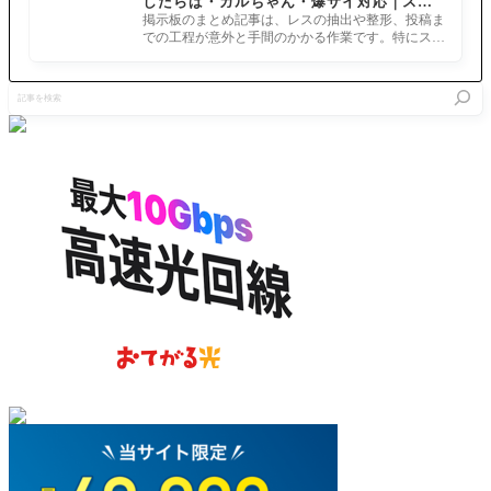
したらば・ガルちゃん・爆サイ対応｜スマ
ホでまとめ記事を作れるアプリ FGOのまと
掲示板のまとめ記事は、レスの抽出や整形、投稿ま
め記事ができるまで
での工程が意外と手間のかかる作業です。特にスマ
ホで完結させようとすると、コ
記
事
を
検
索