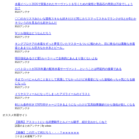
水着イベント2026で実装されたサーヴァントを引くための覚悟と聖晶石の用意は万全でしょう
か？
FGOアンテナ
〇〇のカリスマみたいな固有スキルも好きだけど同じカリスマってスキルでランクがAとかBとか
そういうのを見るのも好きなんだ
FGOアンテナ
Wジル強化はどうなんだろう
FGOアンテナ
キングプロテアの水着をずっと夢見ていたマスターもついに報われた。目に映るのは素敵な水着
姿とあまりにも巨大なかき氷とビール...
FGOアンテナ
明日強化あるけど星5ルーラーって全体的にあんまり強くないよね
FGOアンテナ
ハベトロットが2026年夏の配布水着サーヴァント…ということは呼延灼の後輩である
FGOアンテナ
今までハベにゃんのこと女として意識してなかったけど水着姿になった途端めっちゃ気になる娘
になった
FGOアンテナ
イリヤスフィールになってしまったアズライールのイラスト
FGOアンテナ
剣ジル条件付きでNP100チャージできるようになったけど宝具効果微妙だから強化が欲しくなる
FGOアンテナ
オススメ外部サイト
【競馬】アスコットにいる武豊騎手とルメール騎手 紹介文おかしくね？
話題のまとめアンテナ
By admin
【画像】この穴って何だろう・・・？ｗｗｗｗｗｗ
ニケまとめ速報アンテナ