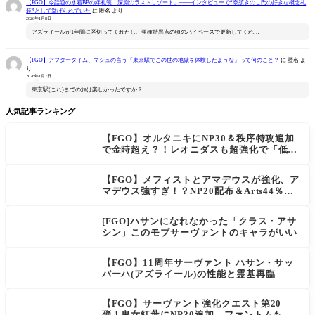
【FGO】今話題の水着BBの絆礼装「深淵のラストリゾート」――インタビューで“奈須きのこ氏の好きな概念礼
装”として挙げられていた
に
匿名
より
2026年1月8日
アズライールが1年間に区切ってくれたし、亜種特異点の頃のハイペースで更新してくれ…
【FGO】アフタータイム、マシュの言う「東京駅でこの世の地獄を体験したような」って何のこと？
に
匿名
よ
り
2026年1月7日
東京駅(これ)までの旅は楽しかったですか？
人気記事ランキング
【FGO】オルタニキにNP30＆秩序特攻追加
で金時超え？！レオニダスも超強化で「低レ
アとは思えない」の反響
【FGO】メフィストとアマデウスが強化、ア
マデウス強すぎ！？NP20配布＆Arts44％強
化に「最強でワロタ」の声
[FGO]ハサンになれなかった「クラス・アサ
シン」このモブサーヴァントのキャラがいい
【FGO】11周年サーヴァント ハサン・サッ
バーハ(アズライール)の性能と霊基再臨
【FGO】サーヴァント強化クエスト第20
弾！鬼女紅葉にNP30追加、ファントムも大