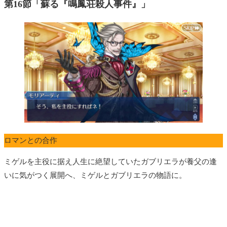
第16節「蘇る『鳴鳳荘殺人事件』」
ロマンとの合作
ミゲルを主役に据え人生に絶望していたガブリエラが養父の逢
いに気がつく展開へ、ミゲルとガブリエラの物語に。