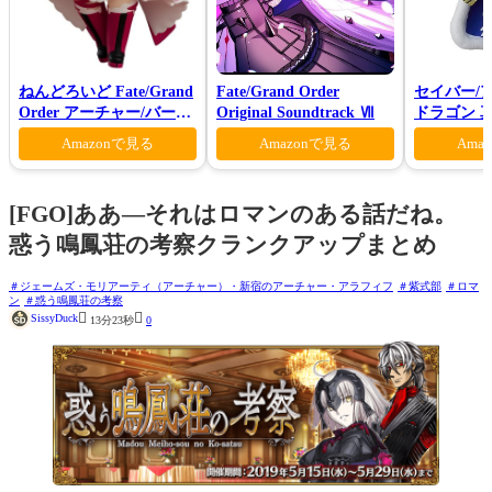
ねんどろいど Fate/Grand
Fate/Grand Order
セイバー/
Order アーチャー/バーヴ
Original Soundtrack Ⅶ
ドラゴン 真
ァン シー
Amazonで見る
Amazonで見る
Ama
[FGO]ああ—それはロマンのある話だね。
惑う鳴鳳荘の考察クランクアップまとめ
ジェームズ・モリアーティ（アーチャー）・新宿のアーチャー・アラフィフ
紫式部
ロマ
ン
惑う鳴鳳荘の考察


SissyDuck
13分23秒
0