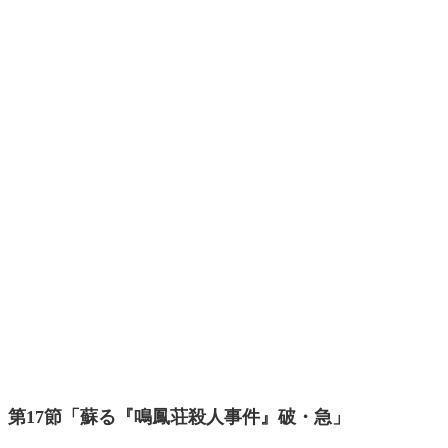
第17節「蘇る『鳴鳳荘殺人事件』破・急」