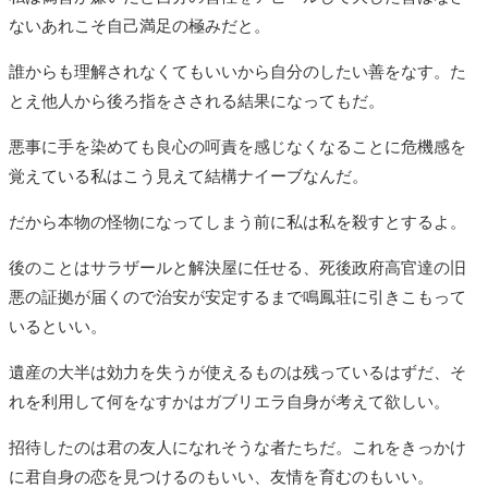
ないあれこそ自己満足の極みだと。
誰からも理解されなくてもいいから自分のしたい善をなす。た
とえ他人から後ろ指をさされる結果になってもだ。
悪事に手を染めても良心の呵責を感じなくなることに危機感を
覚えている私はこう見えて結構ナイーブなんだ。
だから本物の怪物になってしまう前に私は私を殺すとするよ。
後のことはサラザールと解決屋に任せる、死後政府高官達の旧
悪の証拠が届くので治安が安定するまで鳴鳳荘に引きこもって
いるといい。
遺産の大半は効力を失うが使えるものは残っているはずだ、そ
れを利用して何をなすかはガブリエラ自身が考えて欲しい。
招待したのは君の友人になれそうな者たちだ。これをきっかけ
に君自身の恋を見つけるのもいい、友情を育むのもいい。