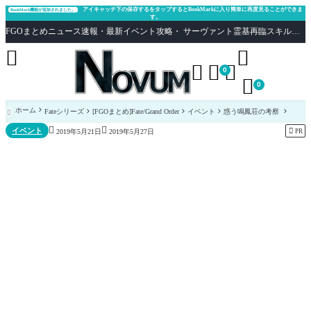
アイキャッチ下の保存するをタップするとBookMarkに入り簡単に再度見ることができま
BookMark機能が追加されました。
す。
FGOまとめニュース速報・最新イベント攻略・ サーヴァント霊基再臨スキル性能評価まとめ Fate/Grand Order





0

0
ホーム
Fateシリーズ
[FGOまとめ]Fate/Grand Order
イベント
惑う鳴鳳荘の考察



イベント

PR
2019年5月21日
2019年5月27日