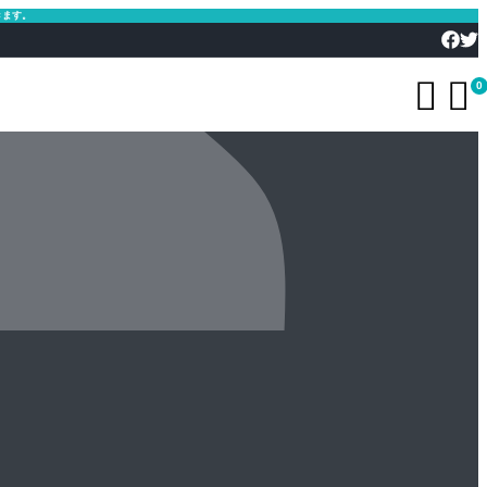
きます。


0