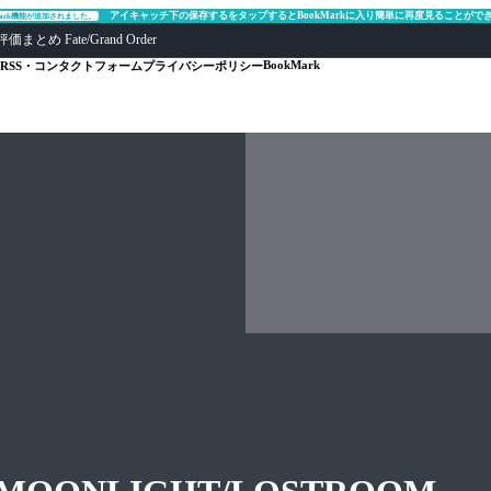
アイキャッチ下の保存するをタップするとBookMarkに入り簡単に再度見ることがで
Mark機能が追加されました。
ate/Grand Order
BookMark
RSS・コンタクトフォーム
プライバシーポリシー