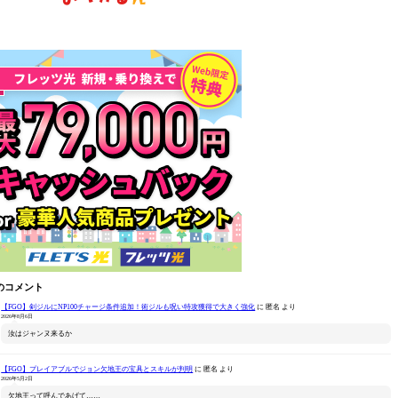
のコメント
【FGO】剣ジルにNP100チャージ条件追加！術ジルも呪い特攻獲得で大きく強化
に
匿名
より
2026年8月6日
汝はジャンヌ来るか
【FGO】プレイアブルでジョン欠地王の宝具とスキルが判明
に
匿名
より
2026年5月2日
欠地王って呼んであげて……