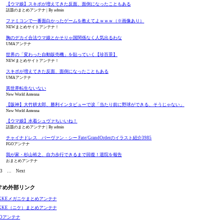
【ウマ娘】スキポが増えてきた反面、面倒になったこともある
話題のまとめアンテナ
By admin
ファミコンで一番面白かったゲームを教えてよｗｗｗ（※画像あり）
NEWまとめサイトアンテナ！
胸のデカイ合法ウマ娘とかそりゃ国関係なく人気出るわな
UMAアンテナ
世界の「変わった自動販売機」を貼っていく【珍百景】
NEWまとめサイトアンテナ！
スキポが増えてきた反面、面倒になったこともある
UMAアンテナ
異世界転生ないない
New World Antenna
【阪神】大竹耕太郎、勝利インタビューで涙「当たり前に野球ができる、そうじゃない」
New World Antenna
【ウマ娘】水着シュヴァちいいね！
話題のまとめアンテナ
By admin
チャイナドレス バーヴァン・シー Fate/GrandOrderのイラスト紹介3985
FGOアンテナ
我が家・杉山裕之、自力歩行できるまで回復！退院を報告
おまとめアンテナ
3
…
Next
すめ外部リンク
IKKEメガニケまとめアンテナ
IKKE（ニケ）まとめアンテナ
GOアンテナ