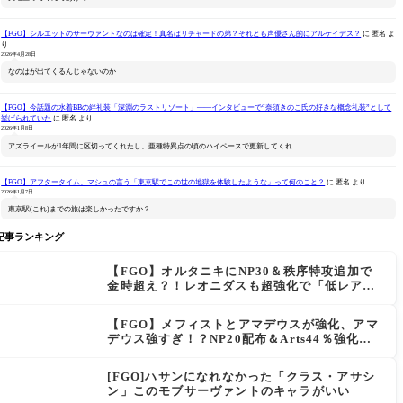
【FGO】シルエットのサーヴァントなのは確定！真名はリチャードの弟？それとも声優さん的にアルケイデス？
に
匿名
よ
り
2026年4月28日
なのはが出てくるんじゃないのか
【FGO】今話題の水着BBの絆礼装「深淵のラストリゾート」――インタビューで“奈須きのこ氏の好きな概念礼装”として
挙げられていた
に
匿名
より
2026年1月8日
アズライールが1年間に区切ってくれたし、亜種特異点の頃のハイペースで更新してくれ…
【FGO】アフタータイム、マシュの言う「東京駅でこの世の地獄を体験したような」って何のこと？
に
匿名
より
2026年1月7日
東京駅(これ)までの旅は楽しかったですか？
記事ランキング
【FGO】オルタニキにNP30＆秩序特攻追加で
金時超え？！レオニダスも超強化で「低レアと
は思えない」の反響
【FGO】メフィストとアマデウスが強化、アマ
デウス強すぎ！？NP20配布＆Arts44％強化に
「最強でワロタ」の声
[FGO]ハサンになれなかった「クラス・アサシ
ン」このモブサーヴァントのキャラがいい