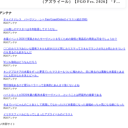
（アズライール）【FGO Fes. 2026】「Fat
e/Grand Order」カルデア放送局 11周年SP
まとめ
Oアンテナ
チャイナドレス バーヴァン・シー Fate/GrandOrderのイラスト紹介3985
FGOアンテナ
ジル推しのマスターは今年歓喜してそうだな…
FGOアンテナ
水着イベント2026で実装されたサーヴァントを引くための覚悟と聖晶石の用意は万全でしょうか？
FGOアンテナ
〇〇のカリスマみたいな固有スキルも好きだけど同じカリスマってスキルでランクがAとかBとかそういう
のを見るのも好きなんだ
FGOアンテナ
Wジル強化はどうなんだろう
FGOアンテナ
キングプロテアの水着をずっと夢見ていたマスターもついに報われた。目に映るのは素敵な水着姿とあま
りにも巨大なかき氷とビール...
FGOアンテナ
明日強化あるけど星5ルーラーって全体的にあんまり強くないよね
FGOアンテナ
ハベトロットが2026年夏の配布水着サーヴァント…ということは呼延灼の後輩である
FGOアンテナ
今までハベにゃんのこと女として意識してなかったけど水着姿になった途端めっちゃ気になる娘になった
FGOアンテナ
イリヤスフィールになってしまったアズライールのイラスト
FGOアンテナ
メ外部サイト