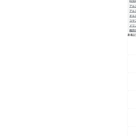
pick
アル
アル
オル
コヤ
メリ
織田
新着記
NE