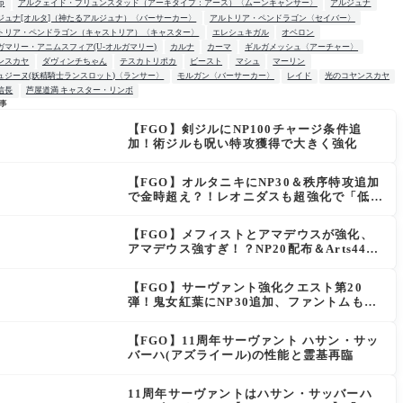
up
アルクェイド・ブリュンスタッド（アーキタイプ：アース）〈ムーンキャンサー〉
アルジュナ
ジュナ[オルタ]（神たるアルジュナ）〈バーサーカー〉
アルトリア・ペンドラゴン〈セイバー〉
トリア・ペンドラゴン（キャストリア）〈キャスター〉
エレシュキガル
オベロン
ガマリー・アニムスフィア(U-オルガマリー)
カルナ
カーマ
ギルガメッシュ〈アーチャー〉
ンスカヤ
ダヴィンチちゃん
テスカトリポカ
ビースト
マシュ
マーリン
ュジーヌ(妖精騎士ランスロット)〈ランサー〉
モルガン〈バーサーカー〉
レイド
光のコヤンスカヤ
信長
芦屋道満 キャスター・リンボ
事
【FGO】剣ジルにNP100チャージ条件追
W
加！術ジルも呪い特攻獲得で大きく強化
【FGO】オルタニキにNP30＆秩序特攻追加
で金時超え？！レオニダスも超強化で「低レ
アとは思えない」の反響
【FGO】メフィストとアマデウスが強化、
アマデウス強すぎ！？NP20配布＆Arts44％
強化に「最強でワロタ」の声
【FGO】サーヴァント強化クエスト第20
弾！鬼女紅葉にNP30追加、ファントムも大
幅強化
【FGO】11周年サーヴァント ハサン・サッ
バーハ(アズライール)の性能と霊基再臨
11周年サーヴァントはハサン・サッバーハ