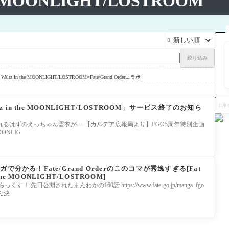
 the MOONLIGHT/LOSTROOM

絞り込み
der Waltz in the MOONLIGHT/LOSTROOM×Fate/Grand Orderコラボ
記
Waltz in the MOONLIGHT/LOSTROOM」サービス終了のお知ら
事
を
検
るはずのえっちゃん霊衣が… 【カルデア広報局より】FGO5周年特別企画
索
 MOONLIG
分かる！Fate/Grand Orderのこのコマが秀逸すぎる[Fat
n the MOONLIGHT/LOSTROOM]
先日公開されたまんわかの160話 https://www.fate-go.jp/manga_fgo
うん決