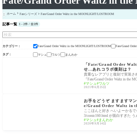
Fate/Grand Order Waltz in
ホーム
Fateシリーズ
Fate/Grand Order Waltz in the MOONLIGHT/LOSTROOM

記事一覧
1 - 2件 / 全2件
カテゴリー
Fate/Grand Or
Fate/Grand Order Waltz in the MOONLIGHT/LOSTROOM
タグ
マシュ
ワルツ
まんわか
Fate/Grand Order Waltz in the MOONLIGHT/LOSTR
OOM×Fate/Grand Orderコラボ
「Fate/Grand Order 
せ…あれコラボ復刻は？
貴重なレアプリと復刻で実装され
『Fate/Grand Order Waltz in the
マシュ
ワルツ
2021年6月25日
Fate/Grand Order Waltz in the MOONLIGHT/LOSTR
OOM
お手をどうぞ ますますマンガで
e/Grand Order Waltz i
ここほんと好き へいよーかるでらっくす！ 
3/comic160.html が面白すぎた 
マシュ
まんわか
2020年9月14日