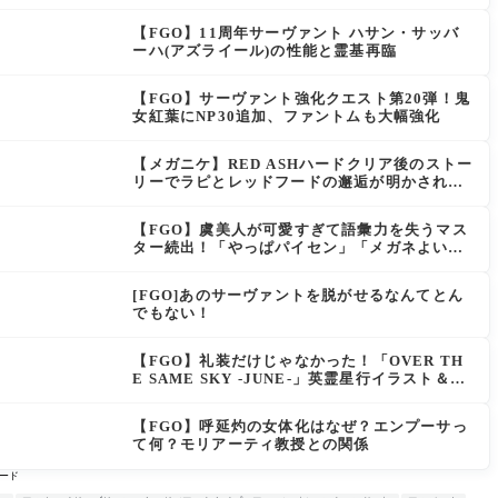
【FGO】11周年サーヴァント ハサン・サッバ
ーハ(アズライール)の性能と霊基再臨
【FGO】サーヴァント強化クエスト第20弾！鬼
女紅葉にNP30追加、ファントムも大幅強化
【メガニケ】RED ASHハードクリア後のストー
リーでラピとレッドフードの邂逅が明かされ
る。ラピの正体の謎そしてレッドフードさん30
年寝てた。【勝利の女神NIKKE】
【FGO】虞美人が可愛すぎて語彙力を失うマス
ター続出！「やっぱパイセン」「メガネよい文
明」
[FGO]あのサーヴァントを脱がせるなんてとん
でもない！
【FGO】礼装だけじゃなかった！「OVER TH
E SAME SKY -JUNE-」英霊星行イラスト＆登
場サーヴァントがピックアップ召喚に登場
【FGO】呼延灼の女体化はなぜ？エンプーサっ
て何？モリアーティ教授との関係
ード