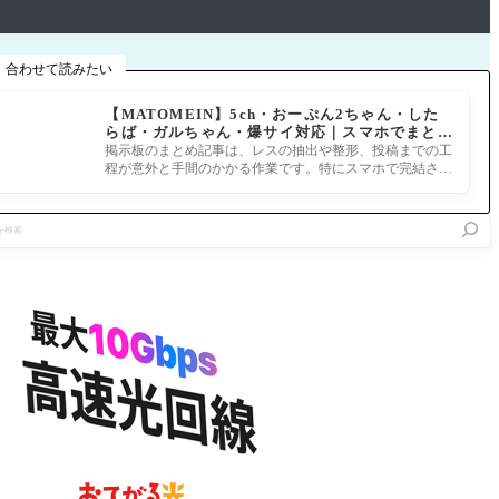
合わせて読みたい
【MATOMEIN】5ch・おーぷん2ちゃん・した
らば・ガルちゃん・爆サイ対応｜スマホでまとめ
記事を作れるアプリ FGOのまとめ記事ができる
掲示板のまとめ記事は、レスの抽出や整形、投稿までの工
まで
程が意外と手間のかかる作業です。特にスマホで完結させ
ようとすると、コ