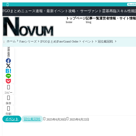

Book
FGOまとめニュース速報・最新イベント攻略・ サーヴァント霊基再臨スキル性能評価まとめ F
トップページ
記事一覧
運営者情報・サイト情報
home
blog
ホーム
Fateシリーズ
[FGOまとめ]Fate/Grand Order
イベント
冠位戴冠戦

SHARE:

コピー

保存

印刷


イベント
冠位戴冠戦
2025年6月20日
2025年6月22日