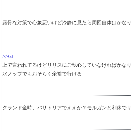
露骨な対策で心象悪いけど冷静に見たら周回自体はかな
>>63
上で言われてるけどリリスにご執心していなければかな
水ノッブでもおそらく余裕で行ける
グランド金時、バサトリアでええか？モルガンと利休で