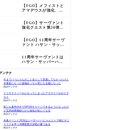
スも超強化で「低レア
【FGO】メフィストと
とは思えない」の反響
アマデウスが強化、ア
マデウス強すぎ！？NP
20配布＆Arts44％強化
【FGO】サーヴァント
に「最強でワロタ」の
強化クエスト第20弾！
声
鬼女紅葉にNP30追加、
ファントムも大幅強化
【FGO】11周年サーヴ
ァント ハサン・サッバ
ーハ(アズライール)の性
能と霊基再臨
11周年サーヴァントは
ハサン・サッバーハ
（アズライール）【FG
O Fes. 2026】「Fate/
Oアンテナ
Grand Order」カルデ
ア放送局 11周年SPまと
今までハベにゃんのこと女として意識してなかったけど
水着姿になった途端めっちゃ気になる娘になった
め
FGOアンテナ
イリヤスフィールになってしまったアズライールのイラ
スト
FGOアンテナ
剣ジル条件付きでNP100チャージできるようになったけ
ど宝具効果微妙だから強化が欲しくなる
FGOアンテナ
水着イベント2026はシーサーハベにゃんとトラ柄ビキニ
リリスを伴う沖縄怪獣大決戦の夏である
FGOアンテナ