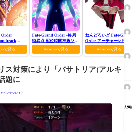
 Order
Fate/Grand Order -終局
ねんどろいど Fate/Grand
oundtrack
特異点 冠位時間神殿ソロ
Order アーチャー/バーヴ
様限定盤)
モン-(完全生産限定版)
ァン シー
zonで見る
Amazonで見る
Amazonで見る
リス対策により「バサトリア(アルキ
話題に
ペンテシレイア
人気