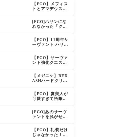
え？！レオニダス
【FGO】メフィス
も超強化で「低レ
トとアマデウスが
アとは思えない」
強化、アマデウス
の反響
強すぎ！？NP20配
[FGO]ハサンにな
布＆Arts44％強化
れなかった「クラ
に「最強でワロ
ス・アサシン」こ
タ」の声
のモブサーヴァン
【FGO】11周年サ
トのキャラがいい
ーヴァント ハサ
ン・サッバーハ(ア
ズライール)の性能
【FGO】サーヴァ
と霊基再臨
ント強化クエスト
第20弾！鬼女紅葉
にNP30追加、ファ
【メガニケ】RED
ントムも大幅強化
ASHハードクリア
後のストーリーで
ラピとレッドフー
【FGO】虞美人が
ドの邂逅が明かさ
可愛すぎて語彙力
れる。ラピの正体
を失うマスター続
の謎そしてレッド
出！「やっぱパイ
フードさん30年寝
[FGO]あのサーヴ
セン」「メガネよ
てた。【勝利の女
ァントを脱がせる
い文明」
神NIKKE】
なんてとんでもな
い！
【FGO】礼装だけ
じゃなかった！