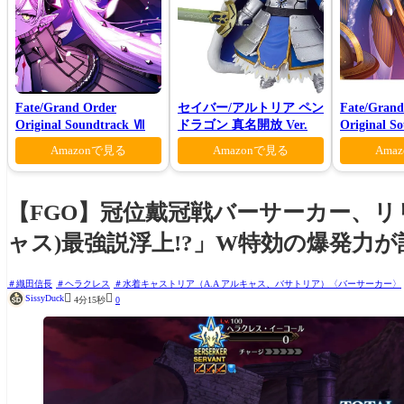
Fate/Grand Order
セイバー/アルトリア ペン
Fate/Grand
Original Soundtrack Ⅶ
ドラゴン 真名開放 Ver.
Original S
VI(初回仕
Amazonで見る
Amazonで見る
Ama
【FGO】冠位戴冠戦バーサーカー、リ
ャス)最強説浮上!?」W特効の爆発力が
織田信長
ヘラクレス
水着キャストリア（A.A アルキャス、バサトリア）〈バーサーカー〉


SissyDuck
4分15秒
0