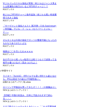
Wジルドレのスキル強化が実装！剣ジルはジャンヌ系ま
たは星属性の味方がいるとNP100チャージ！？
FGOアンテナ
剣ジルにNP100チャージ条件追加！術ジルも呪い特攻獲
得で大きく強化
FGOアンテナ
「サーヴァント強化クエスト 第20弾～11th Anniversary
～特別編」でジル・ド・レェ（セイバー）とジル・
ド・...
FGOアンテナ
オルタニキは今回の強化でガッツが重複可能になったの
もかなりありがたいよな
FGOアンテナ
福袋は〇〇を引いたわｗｗｗｗ
FGOアンテナ
女の子だから戦っちゃ駄目だは戦うつもりで頑張ってる
相手を傷つけるぞ！気をつけろよ！
FGOアンテナ
メ外部サイト
ライター「Switch2、499ドルでも安い800ドル超えるか
も。PS5は直近での値上げ可能性低い」
話題のまとめアンテナ
By admin
ローソンで半額品を買ってきたぞ！！！（※画像あり）
NEWまとめサイトアンテナ！
【悲報】中国の街並み、日本に汚染されすぎて終わ
る・・・
NEWまとめサイトアンテナ！
まるで私のトレーナーさんみたい♪ ←「これぞ恋愛強者