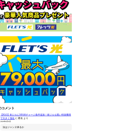
のコメント
【FGO】剣ジルにNP100チャージ条件追加！術ジルも呪い特攻獲得
で大きく強化
に
匿名
より
2026年8月6日
汝はジャンヌ来るか