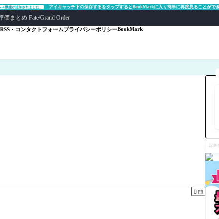
アイキャッチ下の保存するをタップするとBookMarkに入り簡単に再度見ることがで
Mark機能が追加されました。
ate/Grand Order
BookMark
RSS・コンタクトフォーム
プライバシーポリシー
記
事
を
検
索

PR