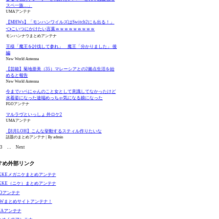
スペ一族…」
UMAアンテナ
【MHWs】「モンハンワイルズはSwitch2にも出る！」
👈こいつにかけたい言葉ｗｗｗｗｗｗｗｗｗ
モンハンナウまとめアンテナ
王様「魔王を討伐して参れ」 魔王「分かりました」 後
編
New World Antenna
【芸能】菊地亜美（35）マレーシアとの2拠点生活を始
めると報告
New World Antenna
今までハベにゃんのこと女として意識してなかったけど
水着姿になった途端めっちゃ気になる娘になった
FGOアンテナ
マルラヴといっしょ 外ロケ2
UMAアンテナ
【8月LOH】こんな挙動するスティル作りたいな
話題のまとめアンテナ
By admin
3
…
Next
すめ外部リンク
IKKEメガニケまとめアンテナ
IKKE（ニケ）まとめアンテナ
GOアンテナ
EWまとめサイトアンテナ！
MAアンテナ