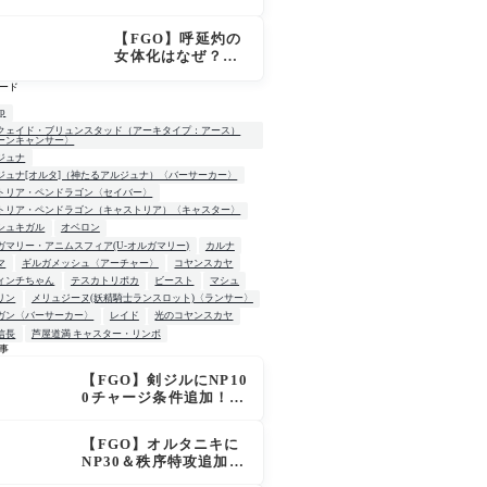
「OVER THE SA
ME SKY -JUNE
【FGO】呼延灼の
-」英霊星行イラス
女体化はなぜ？エ
ト＆登場サーヴァ
ンプーサって何？
ントがピックアッ
ード
モリアーティ教授
プ召喚に登場
との関係
up
クェイド・ブリュンスタッド（アーキタイプ：アース）
ーンキャンサー〉
ジュナ
ジュナ[オルタ]（神たるアルジュナ）〈バーサーカー〉
トリア・ペンドラゴン〈セイバー〉
トリア・ペンドラゴン（キャストリア）〈キャスター〉
シュキガル
オベロン
ガマリー・アニムスフィア(U-オルガマリー)
カルナ
マ
ギルガメッシュ〈アーチャー〉
コヤンスカヤ
ィンチちゃん
テスカトリポカ
ビースト
マシュ
リン
メリュジーヌ(妖精騎士ランスロット)〈ランサー〉
ガン〈バーサーカー〉
レイド
光のコヤンスカヤ
信長
芦屋道満 キャスター・リンボ
事
【FGO】剣ジルにNP10
W
0チャージ条件追加！術
ジルも呪い特攻獲得で
大きく強化
【FGO】オルタニキに
NP30＆秩序特攻追加で
金時超え？！レオニダ