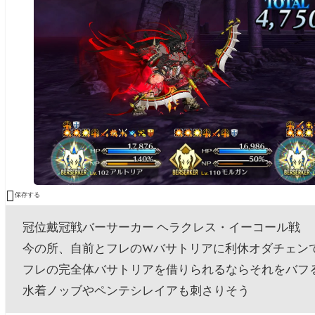

保存する
冠位戴冠戦バーサーカー ヘラクレス・イーコール戦
今の所、自前とフレのWバサトリアに利休オダチェン
フレの完全体バサトリアを借りられるならそれをバフ
水着ノッブやペンテシレイアも刺さりそう