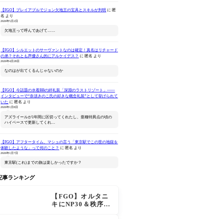
【FGO】プレイアブルでジョン欠地王の宝具とスキルが判明
に
匿
名
より
2026年5月2日
欠地王って呼んであげて……
【FGO】シルエットのサーヴァントなのは確定！真名はリチャード
の弟？それとも声優さん的にアルケイデス？
に
匿名
より
Fate/Grand Order キャス
ねんどろいど Fate/Grand
ねんどろ
2026年4月28日
ター/諸葛孔明
Order キャスター/マーリ
Fate/Gra
なのはが出てくるんじゃないのか
ン 花の魔術師Ver.
ンダー/オ
Amazonで見る
Amazonで見る
Ama
マー・プリン
【FGO】今話題の水着BBの絆礼装「深淵のラストリゾート」――
インタビューで“奈須きのこ氏の好きな概念礼装”として挙げられて
いた
に
匿名
より
2026年1月8日
アズライールが1年間に区切ってくれたし、亜種特異点の頃の
ハイペースで更新してくれ…
【FGO】アフタータイム、マシュの言う「東京駅でこの世の地獄を
体験したような」って何のこと？
に
匿名
より
2026年1月7日
東京駅(これ)までの旅は楽しかったですか？
記事ランキング
【FGO】オルタニ
キにNP30＆秩序特
攻追加で金時超