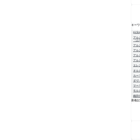
キーワ
pick
アル
〈ム
アル
アル
アル
アル
エレ
オル
カー
ダヴ
マー
モル
織田
新着記
NE