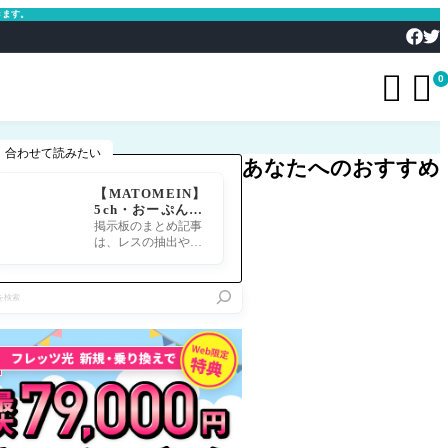
きます。


0
合わせて読みたい
あなたへのおすすめ
【MATOMEIN】
5ch・おーぷん2
ちゃん・したら
掲示板のまとめ記事
ば・ガルちゃん・
は、レスの抽出や整
爆サイ対応｜スマ
形、投稿までの工程
ホでまとめ記事を
が意外と手間のかか
作れるアプリ FG
る作業です。特にス
Oのまとめ記事が
マホで完結させよう
できるまで
とすると、コ