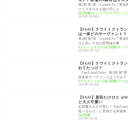
第2部 第7章「Lostbelt N
クリスオルタも彼の手によ
紅閻魔
キングプロテア
ニトク
2023年1月18日
2部7章Lostbelt No.7：「黄金樹海紀行 ナウイ・ミク
トラン」
【FGO】ナウイミクトラ
は一体どのサーヴァント？
第2部 第7章「Lostbelt N
タと続いて次の冥界線の番
エレシュキガル
紅閻魔
キング
2023年1月17日
サーヴァント
【FGO】ナウイミクトラ
れてたっけ？
「Fate/Grand Order」第2
規実装サーヴァントは？今まで
テスカトリポカ
紅閻魔
ククル
2023年1月16日
2部7章Lostbelt No.7：「黄金樹海紀行 ナウイ・ミク
トラン」
【FGO】原田たけひと @
と大人可愛い
紅閻魔オルタ可愛い！ Fate/Grand
統べるもの」に登場する朱瑞鳥
紅閻魔
2023年1月2日
2部7章Lostbelt No.7：「黄金樹海紀行 ナウイ・ミク