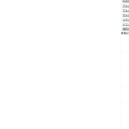
pick
アル
アル
オル
コヤ
メリ
織田
新着記
NE