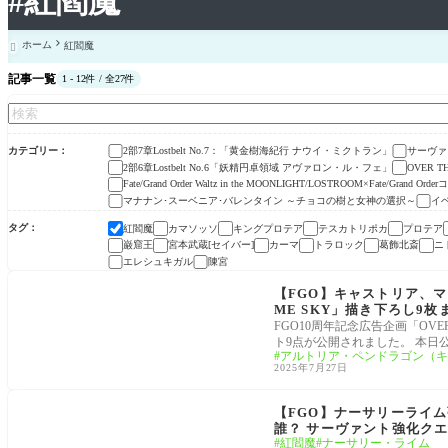
#紅閻魔
ホーム
紅閻魔

記事一覧
1 - 12件 / 全27件
カテゴリー
2部7章Lostbelt No.7：「黄金樹海紀行 ナウイ・ミクトラン」
サーヴァ
2部6章Lostbelt No.6「妖精円卓領域 アヴァロン・ル・フェ」
OVER T
Fate/Grand Order Waltz in the MOONLIGHT/LOSTROOM×Fate/Grand Orde
マナナン･スーベニア･バレンタイン ～チョコの樹と女神の選択～
イ
タグ
紅閻魔
カマソッソ
キングプロテア
テスカトリポカ
プロテア
巌窟王
宮本武蔵[セイバー]
カーマ
トラロック
葛飾北斎
ニ
エレシュキガル
陳宮
OVER THE SAME SKY
【FGO】キャストリア、マ
ME SKY」描き下ろし9枚
FGO10周年記念広告企画「OVER
ト9点が公開されました。 本日
アルトリア・ペンドラゴン（キ
2025年7月27日
強化
【FGO】ナーサリーライ
誰？ サーヴァント強化クエスト 
紅閻魔
ナーサリー・ライム