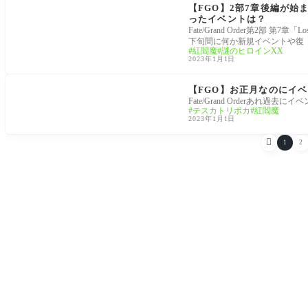
トラン」
【FGO】2部7章後編が始
ったイベントは？
Fate/Grand Order第2部 第
下旬間に何か新規イベントや復
紅閻魔
謎のヒロインXX
2023年1月1日
2部7章Lostbelt No.7：「黄金樹海紀行 ナウイ・ミク
トラン」
【FGO】お正月なのにイ
Fate/Grand Orderあれ
テスカトリポカ
紅閻魔
2023年1月1日

1
2