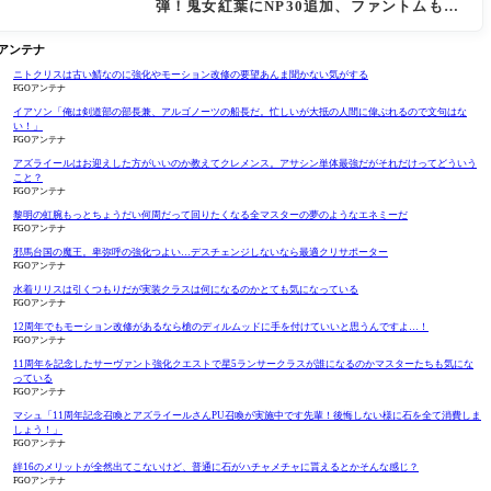
弾！鬼女紅葉にNP30追加、ファントムも大
幅強化
Oアンテナ
ニトクリスは古い鯖なのに強化やモーション改修の要望あんま聞かない気がする
FGOアンテナ
イアソン「俺は剣道部の部長兼、アルゴノーツの船長だ。忙しいが大抵の人間に偉ぶれるので文句はな
い！」
FGOアンテナ
アズライールはお迎えした方がいいのか教えてクレメンス。アサシン単体最強だがそれだけってどういう
こと？
FGOアンテナ
黎明の虹腕もっとちょうだい何周だって回りたくなる全マスターの夢のようなエネミーだ
FGOアンテナ
邪馬台国の魔王。卑弥呼の強化つよい…デスチェンジしないなら最適クリサポーター
FGOアンテナ
水着リリスは引くつもりだが実装クラスは何になるのかとても気になっている
FGOアンテナ
12周年でもモーション改修があるなら槍のディルムッドに手を付けていいと思うんですよ…！
FGOアンテナ
11周年を記念したサーヴァント強化クエストで星5ランサークラスが誰になるのかマスターたちも気にな
っている
FGOアンテナ
マシュ「11周年記念召喚とアズライールさんPU召喚が実施中です先輩！後悔しない様に石を全て消費しま
しょう！」
FGOアンテナ
絆16のメリットが全然出てこないけど、普通に石がハチャメチャに貰えるとかそんな感じ？
FGOアンテナ