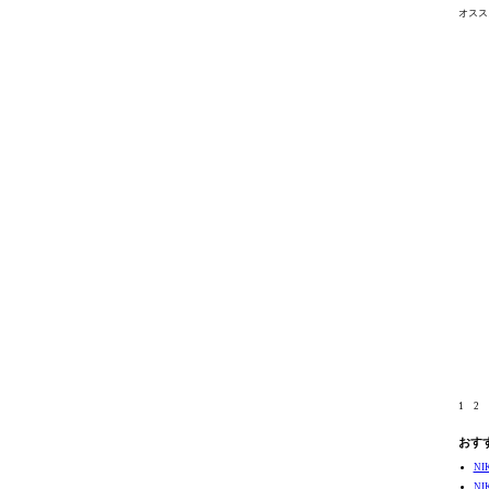
オスス
1
2
おす
N
N