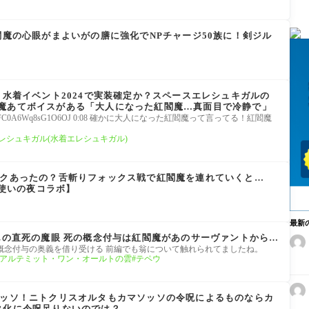
閻魔の心眼がまよいがの膳に強化でNPチャージ50族に！剣ジル
 水着イベント2024で実装確定か？スペースエレシュキガルの
魔あてボイスがある「大人になった紅閻魔…真面目で冷静で」
eeDuE?si=EFC0A6Wq8sG1O6OJ 0:08 確かに大人になった紅閻魔って言ってる！紅閻魔
レシュキガル(水着エレシュキガル)
ックあったの？舌斬りフォックス戦で紅閻魔を連れていくと…
 魔法使いの夜コラボ】
最新
さんの直死の魔眼 死の概念付与は紅閻魔があのサーヴァントから…
概念付与の奥義を借り受ける 前編でも翁について触れられてましたね。
・アルテミット・ワン・オールトの雲
テペウ
ソッソ！ニトクリスオルタもカマソッソの令呪によるものならカ
タ化に令呪足りないのでは？