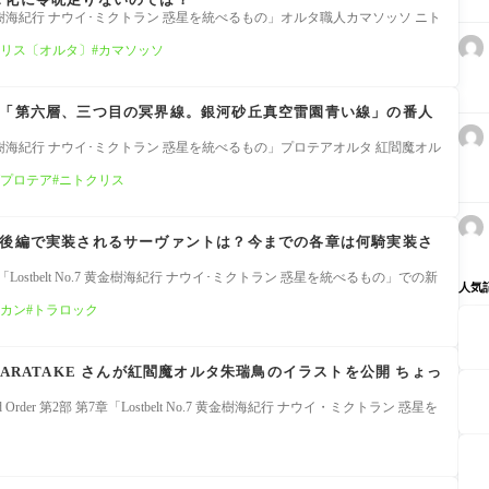
o.7 黄金樹海紀行 ナウイ･ミクトラン 惑星を統べるもの」オルタ職人カマソッソ ニト
リス〔オルタ〕
カマソッソ
ン「第六層、三つ目の冥界線。銀河砂丘真空雷園青い線」の番人
o.7 黄金樹海紀行 ナウイ･ミクトラン 惑星を統べるもの」プロテアオルタ 紅閻魔オル
プロテア
ニトクリス
ン後編で実装されるサーヴァントは？今までの各章は何騎実装さ
部 第7章「Lostbelt No.7 黄金樹海紀行 ナウイ･ミクトラン 惑星を統べるもの」での新
人気
カン
トラロック
HARATAKE さんが紅閻魔オルタ朱瑞鳥のイラストを公開 ちょっ
 Order 第2部 第7章「Lostbelt No.7 黄金樹海紀行 ナウイ・ミクトラン 惑星を