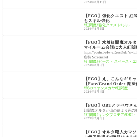
2024年8月11日
強化
【FGO】強化クエスト 紅
もスキル強化
紅閻魔
強化クエスト
ジル
2024年8月5日
FGO9周年
【FGO】水着紅閻魔オルタ
マイルーム会話に大人紅閻
https://youtu.be/lw-zRa
所持 Screenshot
紅閻魔
ビースト スペース・エ
2024年8月5日
魔法使いの夜コラボ
【FGO】え、こんなギミ
【Fate/Grand Order
闇のコヤンスカヤ
紅閻魔
2024年5月4日
2部7章Lostbelt No.7：「黄金樹海紀行 ナウイ・ミク
トラン」
【FGO】ORTとテペウ
紅閻魔オルタが山の翁より死の
紅閻魔
キングプロテア
ORT
2023年2月8日
サーヴァント
【FGO】オルタ職人カマ
ルデア派遣の4騎目はオル