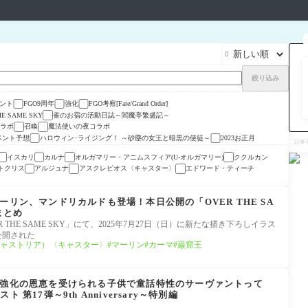

絞り込み
ント
FGO9周年
強化
FGO考察[Fate/Grand Order]
雀のお宿の活動日誌～閻魔亭繁盛記～
HE SAME SKY
rコラボ
召喚
魔法使いの夜コラボ
記
ベント予想
ハロウィン･ライジング！ ～砂塵の女王と暗黒の使徒～
2023お正月
事
を
イスカリ
カルナ
オルガマリー・アニムスフィア(U-オルガマリー)
ククルカン
検
トクリス
アルジュナ
アスクレピオス〈キャスター〉
エドワード・ティーチ
索
ーリン、マンドリカルドも登場！本日公開の「OVER THE SA
まとめ
 THE SAME SKY」にて、2025年7月27日（日）に新たな描き下ろしイラス
公開された
ャストリア）〈キャスター〉
マーリン
カーマ
巌窟王
ム強化の恩恵を受けられる子供で童話特性のサーヴァントって
第17弾～9th Anniversary～特別編