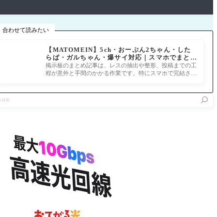
合わせて読みたい
【MATOMEIN】5ch・おーぷん2ちゃん・した
らば・ガルちゃん・爆サイ対応｜スマホでまとめ
記事を作れるアプリ FGOのまとめ記事ができる
掲示板のまとめ記事は、レスの抽出や整形、投稿までの工
まで
程が意外と手間のかかる作業です。特にスマホで完結させ
ようとすると、コ