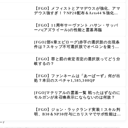
は思えない」の反響
【FGO】メフィストとアマデウスが強化、アマ
デウス強すぎ！？NP20配布＆Arts44％強化に
「最強でワロタ」の声
【FGO】11周年サーヴァント ハサン・サッバ
ーハ(アズライール)の性能と霊基再臨
[FGO2部6章エピローグ]赤字の選択肢の出現条
件は？スキップ不可選択肢でオベロンを疑う選
択肢を選ぶと好感度（察しのよさ？）が上がり
出てくる
【FGO】罪と罰の肯定否定の選択肢ってどう分
岐するの？
【FGO】ファンネームは「あーぱーず」何が出
処？本日のスペチャ1,585,300QP
[FGO]マテリアルの霊基一覧 戦ったはずなのに
モルガンが未召喚表示にならないのは何故？
【FGO】ジョン・ラックランド実装！スキル判
明、B30＆NP30付与にカリスマでサポ性能は高
め？再臨でワンコがついてきてお得！
ード