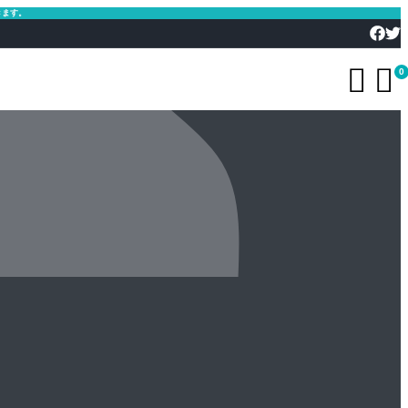
きます。


0