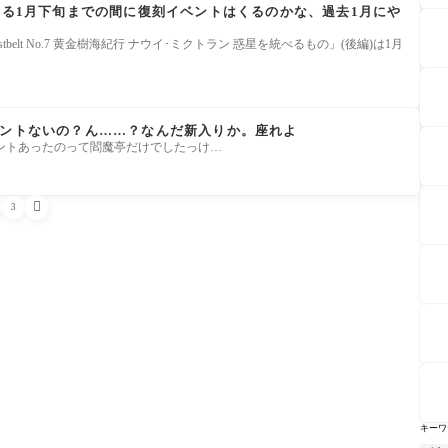
まる1月下旬までの間に復刻イベントはくるのかな、過去1月にや
7章「Lostbelt No.7 黄金樹海紀行 ナウイ･ミクトラン 惑星を統べるもの」(後編)は1月
ベントないの？ん……？なんだ新入りか。座れよ
過去にイベントあったのって閻魔亭だけでしたっけ…

3
キーワ