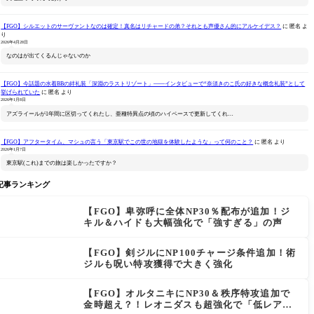
【FGO】シルエットのサーヴァントなのは確定！真名はリチャードの弟？それとも声優さん的にアルケイデス？
に
匿名
よ
り
2026年4月28日
なのはが出てくるんじゃないのか
【FGO】今話題の水着BBの絆礼装「深淵のラストリゾート」――インタビューで“奈須きのこ氏の好きな概念礼装”として
挙げられていた
に
匿名
より
2026年1月8日
アズライールが1年間に区切ってくれたし、亜種特異点の頃のハイペースで更新してくれ…
【FGO】アフタータイム、マシュの言う「東京駅でこの世の地獄を体験したような」って何のこと？
に
匿名
より
2026年1月7日
東京駅(これ)までの旅は楽しかったですか？
記事ランキング
【FGO】卑弥呼に全体NP30％配布が追加！ジ
キル＆ハイドも大幅強化で「強すぎる」の声
【FGO】剣ジルにNP100チャージ条件追加！術
ジルも呪い特攻獲得で大きく強化
【FGO】オルタニキにNP30＆秩序特攻追加で
金時超え？！レオニダスも超強化で「低レアと