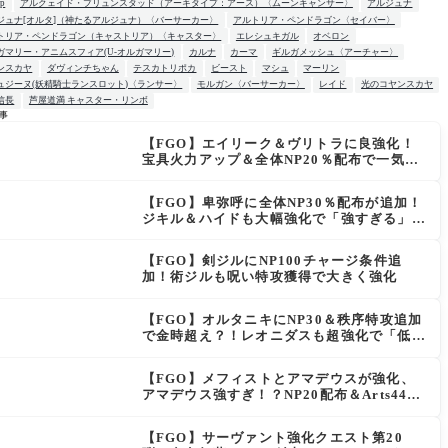
up
アルクェイド・ブリュンスタッド（アーキタイプ：アース）〈ムーンキャンサー〉
アルジュナ
ジュナ[オルタ]（神たるアルジュナ）〈バーサーカー〉
アルトリア・ペンドラゴン〈セイバー〉
トリア・ペンドラゴン（キャストリア）〈キャスター〉
エレシュキガル
オベロン
ガマリー・アニムスフィア(U-オルガマリー)
カルナ
カーマ
ギルガメッシュ〈アーチャー〉
ンスカヤ
ダヴィンチちゃん
テスカトリポカ
ビースト
マシュ
マーリン
ュジーヌ(妖精騎士ランスロット)〈ランサー〉
モルガン〈バーサーカー〉
レイド
光のコヤンスカヤ
信長
芦屋道満 キャスター・リンボ
事
【FGO】エイリーク＆ヴリトラに良強化！
W
宝具火力アップ＆全体NP20％配布で一気に
使いやすく
【FGO】卑弥呼に全体NP30％配布が追加！
ジキル＆ハイドも大幅強化で「強すぎる」の
声
【FGO】剣ジルにNP100チャージ条件追
加！術ジルも呪い特攻獲得で大きく強化
【FGO】オルタニキにNP30＆秩序特攻追加
で金時超え？！レオニダスも超強化で「低レ
アとは思えない」の反響
【FGO】メフィストとアマデウスが強化、
アマデウス強すぎ！？NP20配布＆Arts44％
強化に「最強でワロタ」の声
【FGO】サーヴァント強化クエスト第20