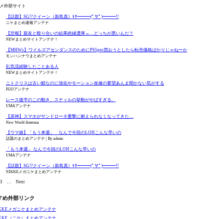
メ外部サイト
【話題】SG!?クイーン（新島真）ｷﾀ━━━(ﾟ∀ﾟ)━━━!!
ニケまとめ速報アンテナ
【悲報】親友と殴り合いの結果絶縁濃厚→…どっちが悪いんだ？
NEWまとめサイトアンテナ！
【MHWs】ワイルズアセンダンスのためにPS5pro買おうとしたら転売価格ばかりじゃねーか
モンハンナウまとめアンテナ
乱気流経験したことある人
NEWまとめサイトアンテナ！
ニトクリスは古い鯖なのに強化やモーション改修の要望あんま聞かない気がする
FGOアンテナ
レース後半のこの動き、スティルの挙動がやばすぎる。
UMAアンテナ
【原神】スマホがサンドローネ重撃に耐えられなくなってきた…
New World Antenna
【ウマ娘】「もう来週」 なんで今回のLOHこんな早いの
話題のまとめアンテナ
By admin
「もう来週」 なんで今回のLOHこんな早いの
UMAアンテナ
【話題】SG!?クイーン（新島真）ｷﾀ━━━(ﾟ∀ﾟ)━━━!!
NIKKEメガニケまとめアンテナ
3
…
Next
すめ外部リンク
IKKEメガニケまとめアンテナ
IKKE（ニケ）まとめアンテナ