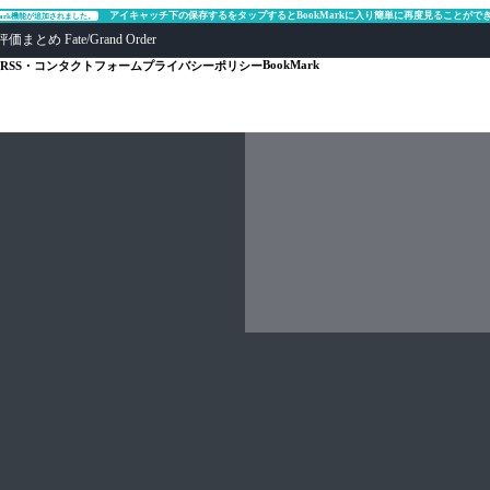
アイキャッチ下の保存するをタップするとBookMarkに入り簡単に再度見ることがで
Mark機能が追加されました。
ate/Grand Order
BookMark
RSS・コンタクトフォーム
プライバシーポリシー