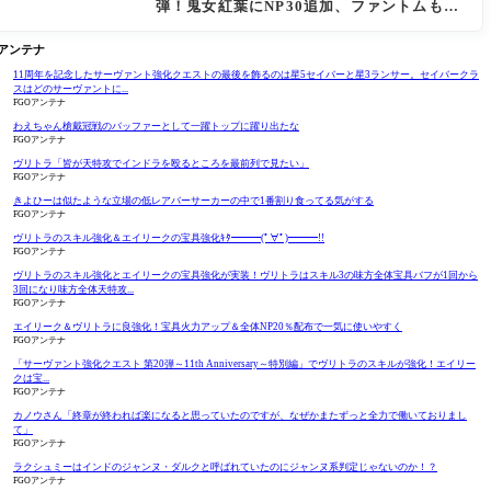
弾！鬼女紅葉にNP30追加、ファントムも大
幅強化
Oアンテナ
11周年を記念したサーヴァント強化クエストの最後を飾るのは星5セイバーと星3ランサー。セイバークラ
スはどのサーヴァントに...
FGOアンテナ
わえちゃん槍戴冠戦のバッファーとして一躍トップに躍り出たな
FGOアンテナ
ヴリトラ「皆が天特攻でインドラを殴るところを最前列で見たい」
FGOアンテナ
きよひーは似たような立場の低レアバーサーカーの中で1番割り食ってる気がする
FGOアンテナ
ヴリトラのスキル強化＆エイリークの宝具強化ｷﾀ━━━(ﾟ∀ﾟ)━━━!!
FGOアンテナ
ヴリトラのスキル強化とエイリークの宝具強化が実装！ヴリトラはスキル3の味方全体宝具バフが1回から
3回になり味方全体天特攻...
FGOアンテナ
エイリーク＆ヴリトラに良強化！宝具火力アップ＆全体NP20％配布で一気に使いやすく
FGOアンテナ
「サーヴァント強化クエスト 第20弾～11th Anniversary～特別編」でヴリトラのスキルが強化！エイリー
クは宝...
FGOアンテナ
カノウさん「終章が終われば楽になると思っていたのですが、なぜかまたずっと全力で働いておりまし
て」
FGOアンテナ
ラクシュミーはインドのジャンヌ・ダルクと呼ばれていたのにジャンヌ系判定じゃないのか！？
FGOアンテナ