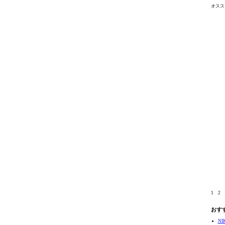
オスス
1
2
おす
N