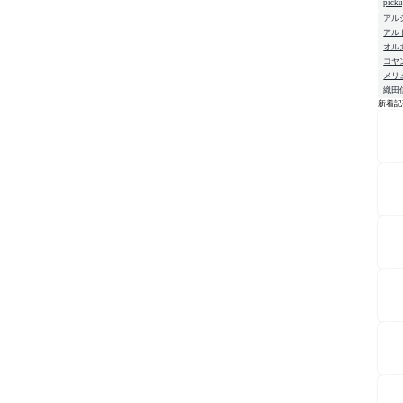
pick
アル
アル
オル
コヤ
メリ
織田
新着記
NE