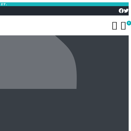
きます。


0