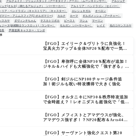
up
アルクェイド・ブリュンスタッド（アーキタイプ：アース）〈ムーンキャンサー〉
アルジュナ
ジュナ[オルタ]（神たるアルジュナ）〈バーサーカー〉
アルトリア・ペンドラゴン〈セイバー〉
トリア・ペンドラゴン（キャストリア）〈キャスター〉
エレシュキガル
オベロン
ガマリー・アニムスフィア(U-オルガマリー)
カルナ
カーマ
ギルガメッシュ〈アーチャー〉
ンスカヤ
ダヴィンチちゃん
テスカトリポカ
ビースト
マシュ
マーリン
ュジーヌ(妖精騎士ランスロット)〈ランサー〉
モルガン〈バーサーカー〉
レイド
光のコヤンスカヤ
信長
芦屋道満 キャスター・リンボ
事
【FGO】エイリーク＆ヴリトラに良強化！
W
宝具火力アップ＆全体NP20％配布で一気に
使いやすく
【FGO】卑弥呼に全体NP30％配布が追加！
ジキル＆ハイドも大幅強化で「強すぎる」の
声
【FGO】剣ジルにNP100チャージ条件追
加！術ジルも呪い特攻獲得で大きく強化
【FGO】オルタニキにNP30＆秩序特攻追加
で金時超え？！レオニダスも超強化で「低レ
アとは思えない」の反響
【FGO】メフィストとアマデウスが強化、
アマデウス強すぎ！？NP20配布＆Arts44％
強化に「最強でワロタ」の声
【FGO】サーヴァント強化クエスト第20