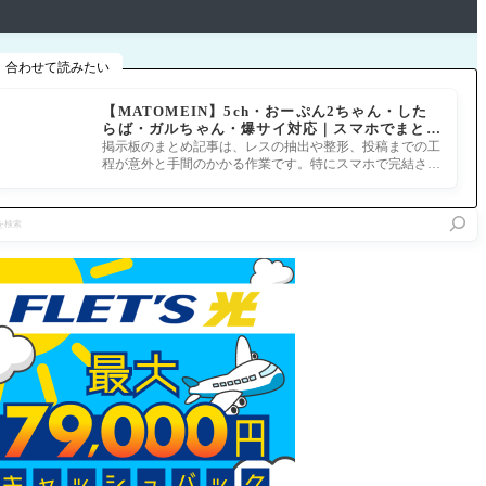
合わせて読みたい
【MATOMEIN】5ch・おーぷん2ちゃん・した
らば・ガルちゃん・爆サイ対応｜スマホでまとめ
記事を作れるアプリ FGOのまとめ記事ができる
掲示板のまとめ記事は、レスの抽出や整形、投稿までの工
まで
程が意外と手間のかかる作業です。特にスマホで完結させ
ようとすると、コ