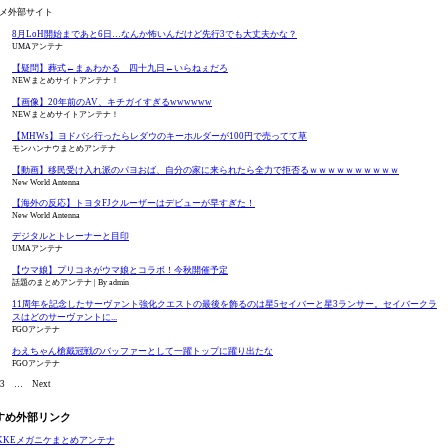
メ外部サイト
8月LoH開始まであと6日…なんか怖いんだけど先行3でも大丈夫かな？
UMAアンテナ
【疑問】葬式←まぁわかる 四十九日←いらねぇだろ
NEWまとめサイトアンテナ！
【画像】20年前のAV、キチガイすぎるwwwwww
NEWまとめサイトアンテナ！
【MHWs】ヨドバシ行ったらレダウのキーホルダーが100円で売ってて草
モンハンナウまとめアンテナ
【動画】移民受け入れ派のパヨおば、自分の家に来られたら全力で拒否るｗｗｗｗｗｗｗｗｗｗ
New World Antenna
【海外の反応】トヨタFJクルーザーはデビューが早すぎた！
New World Antenna
デジタルとトレーナーと目印
UMAアンテナ
【ウマ娘】プリコネがウマ娘とコラボ！今秋開催予定
話題のまとめアンテナ
By admin
11周年を記念したサーヴァント強化クエストの最後を飾るのは星5セイバーと星3ランサー。セイバークラ
スはどのサーヴァントに...
FGOアンテナ
わえちゃん槍戴冠戦のバッファーとして一躍トップに躍り出たな
FGOアンテナ
3
…
Next
すめ外部リンク
IKKEメガニケまとめアンテナ