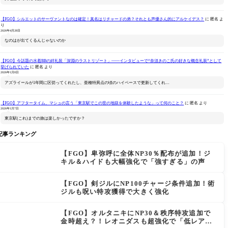
【FGO】シルエットのサーヴァントなのは確定！真名はリチャードの弟？それとも声優さん的にアルケイデス？
に
匿名
よ
り
2026年4月28日
なのはが出てくるんじゃないのか
【FGO】今話題の水着BBの絆礼装「深淵のラストリゾート」――インタビューで“奈須きのこ氏の好きな概念礼装”として
挙げられていた
に
匿名
より
2026年1月8日
アズライールが1年間に区切ってくれたし、亜種特異点の頃のハイペースで更新してくれ…
【FGO】アフタータイム、マシュの言う「東京駅でこの世の地獄を体験したような」って何のこと？
に
匿名
より
2026年1月7日
東京駅(これ)までの旅は楽しかったですか？
記事ランキング
【FGO】卑弥呼に全体NP30％配布が追加！ジ
キル＆ハイドも大幅強化で「強すぎる」の声
【FGO】剣ジルにNP100チャージ条件追加！術
ジルも呪い特攻獲得で大きく強化
【FGO】オルタニキにNP30＆秩序特攻追加で
金時超え？！レオニダスも超強化で「低レアと