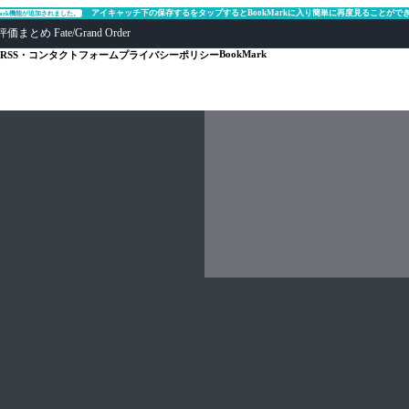
アイキャッチ下の保存するをタップするとBookMarkに入り簡単に再度見ることがで
Mark機能が追加されました。
ate/Grand Order
BookMark
RSS・コンタクトフォーム
プライバシーポリシー