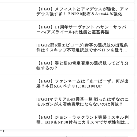
は思えない」の反響
【FGO】メフィストとアマデウスが強化、アマ
デウス強すぎ！？NP20配布＆Arts44％強化に
「最強でワロタ」の声
【FGO】11周年サーヴァント ハサン・サッバ
ーハ(アズライール)の性能と霊基再臨
[FGO2部6章エピローグ]赤字の選択肢の出現条
件は？スキップ不可選択肢でオベロンを疑う選
択肢を選ぶと好感度（察しのよさ？）が上がり
出てくる
【FGO】罪と罰の肯定否定の選択肢ってどう分
岐するの？
【FGO】ファンネームは「あーぱーず」何が出
処？本日のスペチャ1,585,300QP
[FGO]マテリアルの霊基一覧 戦ったはずなのに
モルガンが未召喚表示にならないのは何故？
【FGO】ジョン・ラックランド実装！スキル判
明、B30＆NP30付与にカリスマでサポ性能は高
め？再臨でワンコがついてきてお得！
ード