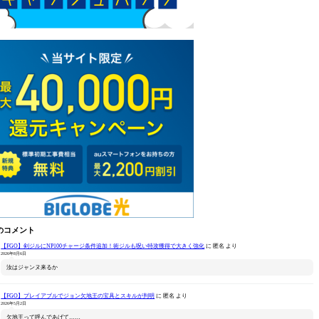
のコメント
【FGO】剣ジルにNP100チャージ条件追加！術ジルも呪い特攻獲得で大きく強化
に
匿名
より
2026年8月6日
汝はジャンヌ来るか
【FGO】プレイアブルでジョン欠地王の宝具とスキルが判明
に
匿名
より
2026年5月2日
欠地王って呼んであげて……