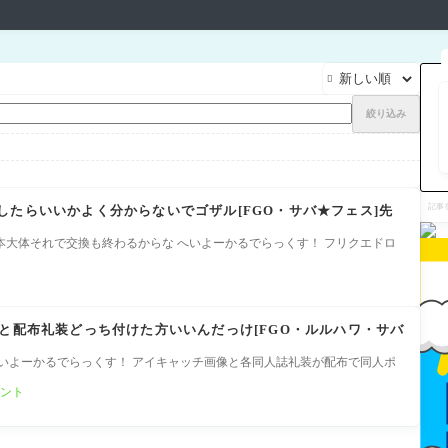

絞り込み
記
したらいいかよく分からないでゴザル[FGO・サバ★フェス]先
事
を
検
本大体それで交換も終わるからな へいよーかるでらっくす！ フリクエドロ
索
装と配布礼装どっち付けた方いいんだっけ[FGO・ルルハワ・サバ
へいよーかるでらっくす！ アイキャッチ画像と各同人誌礼装が配布で同人ポ
ント