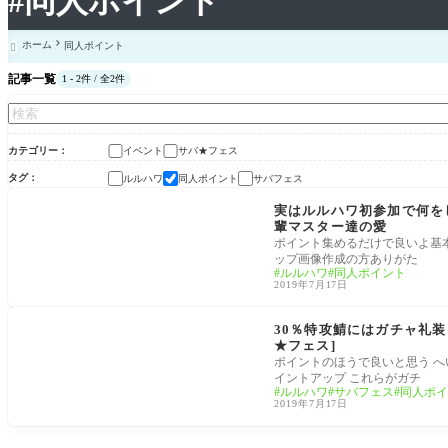
#同人ポイント
ホーム
同人ポイント

記事一覧
1 - 2件 / 全2件
カテゴリー
イベント
サバ★フェス
タグ
ルルハワ
同人ポイント
サバフェス
イベント
実はルルハワ初参加で何を
輩マスター達の愛
ポイント集めるだけで良いよ基
ップ画像作成の方ありがた
ルルハワ
同人ポイント
2019年7月17日
イベント
30％特攻鯖にはガチャ礼
★フェス]
ポイントのほうで良いと思う 
イントアップ これらがガチ
ルルハワ
サバフェス
同人ポイ
2019年7月17日