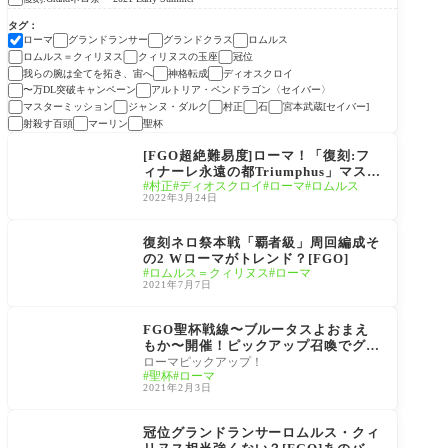
タグ
ローマ
グランドランサー
グランドクラス
ロムルス
ロムルス＝クィリヌス
クィリヌスの玉座
冠位
我らの腕は全てを拓き、宙へ
神格転成
ディオスクロイ
〜万DL突破キャンペーン
アルトリア・ペンドラゴン〈セイバー〉
マスターミッション
ジャンヌ・ダルク
村正
石
宮本武蔵[セイバー]
射殺す百頭
マーリン
聖杯
バトル･イン･ニューヨ
ーク 2022 ～スペース･
[FGO超絶難易度]ローマ！「復刻:フ
オデュッセウス対ニコ
ィナーレ永遠の都Triumphus」マスタ
ラ･テスラ～
村正
ディオスクロイ
ローマ
ロムルス
ー達の攻略。ディオスクロイがハマる
2022年3月24日
ね！バトルインニューヨーク2022
復刻:Grandネロ祭 ～20
21 Early Summer～
復刻ネロ祭本戦「覇者級」周回編成そ
の2 Wローマがトレンド？[FGO]
ロムルス＝クィリヌス
ローマ
2021年7月7日
聖杯戦線〜ブルータス
よおまえもか〜
FGO聖杯戦線〜ブルータスよおまえ
もか〜開催！ピックアップ召喚でグラ
ンドランサー ロムルス・クィリヌス
ローマピックアップ！
聖杯
ローマ
復刻
2021年2月3日
サーヴァント
冠位グランドランサーロムルス・クィ