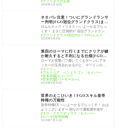
クィリヌスの玉座
うパワ
2020年4月16日
サーヴァント
ネタバレ注意！ついにグランドランサ
ー判明[FGO冠位グランドクラス]まさ
に圧倒的Yだね。
ロムルス＝クィリヌス へいよーかるでらっ
くす！ まさに圧倒的Y! 冠位グランドランサ
グランドクラス
冠位
ローマ
ロムルス
ー ロムルス＝クィリヌス ローマ、カッコイ
2020年4月9日
ィ
バトル・イン・ニュー
ヨーク 2019
第四のローマに行くまでにクリアが鍵
か耐久すると不利になる仕様[FGOバ
トル・イン・ニューヨーク2019超高
ローマが攻撃バフ撒いてくるターンにアタ
難易度フィナーレ永遠の都]マスター
ッカーの宝具合わせるのと、マーリンの無
マーリン
達のクリア構成まとめ
敵やジャンヌの宝具か神明裁決合わせると
アルトリア・ペンドラゴン〈セイバー〉
かなり
宮本武蔵[セイバー]
宮本武蔵[バーサーカー]
2019年9月29日
サーヴァント
世界のえこひいき！FGOスキル皇帝
特権の万能性
皇帝特権EX へいよーかるでらっくす！ おは
ようございます〜 朝なので通勤通学途中に
ネロ・クラウディウス〈セイバー〉
サッパリと！ 尚、皇帝って言葉作った張本
ローマ
皇帝特権
人は
2019年7月11日
マスターミッション