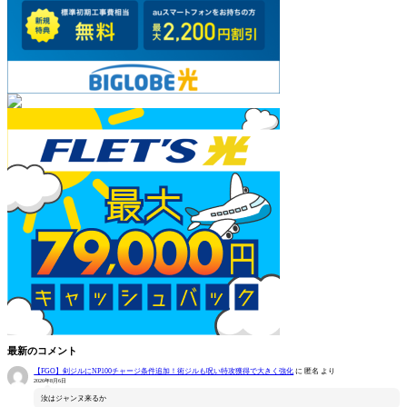
最新のコメント
【FGO】剣ジルにNP100チャージ条件追加！術ジルも呪い特攻獲得で大きく強化
に
匿名
より
2026年8月6日
汝はジャンヌ来るか