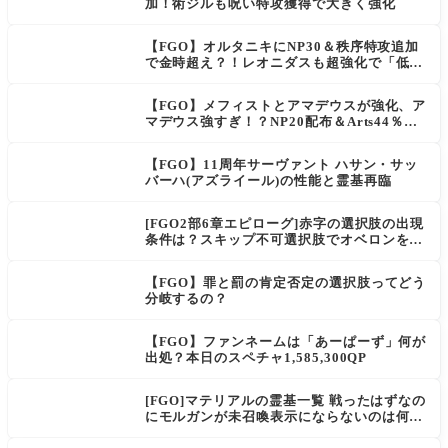
加！術ジルも呪い特攻獲得で大きく強化
【FGO】オルタニキにNP30＆秩序特攻追加
で金時超え？！レオニダスも超強化で「低レ
アとは思えない」の反響
【FGO】メフィストとアマデウスが強化、ア
マデウス強すぎ！？NP20配布＆Arts44％強
化に「最強でワロタ」の声
【FGO】11周年サーヴァント ハサン・サッ
バーハ(アズライール)の性能と霊基再臨
[FGO2部6章エピローグ]赤字の選択肢の出現
条件は？スキップ不可選択肢でオベロンを疑
う選択肢を選ぶと好感度（察しのよさ？）が
上がり出てくる
【FGO】罪と罰の肯定否定の選択肢ってどう
分岐するの？
【FGO】ファンネームは「あーぱーず」何が
出処？本日のスペチャ1,585,300QP
[FGO]マテリアルの霊基一覧 戦ったはずなの
にモルガンが未召喚表示にならないのは何
故？