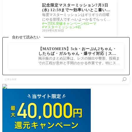
記念限定マスターミッション7月3日
(水) 12:59まで〜効率いいとこ書いと
いた！[FGO]今週のマスターミッショ
毎度マスターミッションはギリギリの日曜
ン今日の23:59まで忘れないよーに
にやる管理人です へいよーかるでらっく
〜万DL突破キャンペーン
ローマ
ネ！
す！ まだ期間余裕あるとはいえ忘れないよ
マスターミッション
石
ーにネ
2019年6月30日
合わせて読みたい
【MATOMEIN】5ch・おーぷん2ちゃん・
したらば・ガルちゃん・爆サイ対応｜スマ
ホでまとめ記事を作れるアプリ FGOのまと
掲示板のまとめ記事は、レスの抽出や整形、投稿ま
め記事ができるまで
での工程が意外と手間のかかる作業です。特にスマ
ホで完結させようとすると、コ
記
事
を
検
索