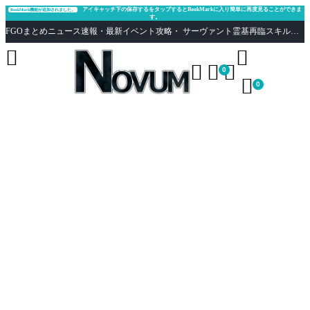
アイキャッチ下の保存するをタップするとBookMarkに入り簡単に再度見ることができま
BookMark機能が追加されました。
す。
FGOまとめニュース速報・最新イベント攻略・ サーヴァント霊基再臨スキル性能評価まとめ Fate/Grand Order





0

0