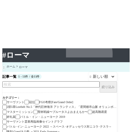
#ローマ
ホーム
ローマ

記事一覧
1 - 11件 / 全11件

絞り込み
カテゴリー
サーヴァント
冠位
FGO考察[Fate/Grand Order]
2部5章Lostbelt No.5「神代巨神海洋 アトランティス」「星間都市山脈 オリュンポ
ス」
マスターミッション
聖杯戦線〜ブルータスよおまえもか〜
超高難易度
絆礼装
バトル・イン・ニューヨーク 2019
サーヴァント霊基再臨画像セイントグラフ
バトル･イン･ニューヨーク 2022 ～スペース･オデュッセウス対ニコラ･テスラ～
復刻:Grandネロ祭 ～2021 Early Summer～