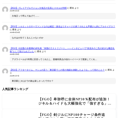
【FGO】プレイアブルでジョン欠地王の宝具とスキルが判明
に
匿名
より
2026年5月2日
欠地王って呼んであげて……
【FGO】シルエットのサーヴァントなのは確定！真名はリチャードの弟？それとも声優さん的にアルケイデス？
に
匿名
より
2026年4月28日
なのはが出てくるんじゃないのか
【FGO】今話題の水着BBの絆礼装「深淵のラストリゾート」――インタビューで“奈須きのこ氏の好きな概念礼
装”として挙げられていた
に
匿名
より
2026年1月8日
アズライールが1年間に区切ってくれたし、亜種特異点の頃のハイペースで更新してくれ…
【FGO】アフタータイム、マシュの言う「東京駅でこの世の地獄を体験したような」って何のこと？
に
匿名
よ
り
2026年1月7日
東京駅(これ)までの旅は楽しかったですか？
人気記事ランキング
【FGO】卑弥呼に全体NP30％配布が追加！
ジキル＆ハイドも大幅強化で「強すぎる」の
声
【FGO】剣ジルにNP100チャージ条件追