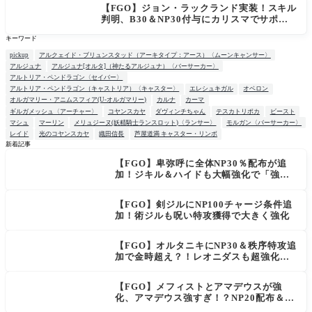
【FGO】ジョン・ラックランド実装！スキル
判明、B30＆NP30付与にカリスマでサポ性
能は高め？再臨でワンコがついてきてお得！
キーワード
pickup
アルクェイド・ブリュンスタッド（アーキタイプ：アース）〈ムーンキャンサー〉
アルジュナ
アルジュナ[オルタ]（神たるアルジュナ）〈バーサーカー〉
アルトリア・ペンドラゴン〈セイバー〉
アルトリア・ペンドラゴン（キャストリア）〈キャスター〉
エレシュキガル
オベロン
オルガマリー・アニムスフィア(U-オルガマリー)
カルナ
カーマ
ギルガメッシュ〈アーチャー〉
コヤンスカヤ
ダヴィンチちゃん
テスカトリポカ
ビースト
マシュ
マーリン
メリュジーヌ(妖精騎士ランスロット)〈ランサー〉
モルガン〈バーサーカー〉
レイド
光のコヤンスカヤ
織田信長
芦屋道満 キャスター・リンボ
新着記事
【FGO】卑弥呼に全体NP30％配布が追
NEW
加！ジキル＆ハイドも大幅強化で「強す
ぎる」の声
【FGO】剣ジルにNP100チャージ条件追
加！術ジルも呪い特攻獲得で大きく強化
【FGO】オルタニキにNP30＆秩序特攻追
加で金時超え？！レオニダスも超強化で
「低レアとは思えない」の反響
【FGO】メフィストとアマデウスが強
化、アマデウス強すぎ！？NP20配布＆Ar
ts44％強化に「最強でワロタ」の声