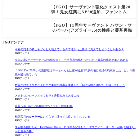
【FGO】サーヴァント強化クエスト第20
弾！鬼女紅葉にNP30追加、ファントムも
大幅強化
【FGO】11周年サーヴァント ハサン・サ
ッバーハ(アズライール)の性能と霊基再臨
FGOアンテナ
水着の円卓の騎士もどんどん増えているので浮かれた集団に見えてしまうことがある？
FGOアンテナ
今日の星2バーサーカーの強化がエイリーク宝具強化だったら史上最高の強化クエと認める
FGOアンテナ
「FGO Fes. 2026」の刑部姫はマーちゃんとは家が近所で5歳の頃に結婚の約束をした…という妄
想が溢れ出ていた
FGOアンテナ
数年かけてイリヤとクロエと美遊の水着を実装した「Fate/Grand Order」を信じましょう
FGOアンテナ
メタトロンジャンヌってわりと身長も胸もあるよね
FGOアンテナ
水着玉藻 Fate/GrandOrderのイラスト紹介3986
FGOアンテナ
補助宝具のルーラーはいくらでも盛っても良いとされている
FGOアンテナ
未召喚を掴むため「Fate/Grand Order」11周年を記念した「デスティニーオーダー召喚(七騎士)」
へと運命の勝...
FGOアンテナ