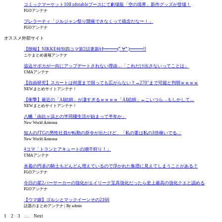
コミックマーケット108 ufotableブースにて劇場版「空の境界」新作グッズが登場！
FGOアンテナ
プレラーティ「ジルジャン祭り開催できなくって残念だなー！」
FGOアンテナ
オススメ外部サイト
【朗報】NIKKE特別四コマ第2話更新ｷﾀ━━━(ﾟ∀ﾟ)━━━!!
ニケまとめ速報アンテナ
追込サポカが一向にアップデートされない理由…「これだけ出さないってことは」
UMAアンテナ
【自由研究】スカートは何度まで回っても広がらない？→270°まで可能と判明ｗｗｗｗ
NEWまとめサイトアンテナ！
【衝撃】最近の「AI絵師」が凄すぎるｗｗｗｗ「AI絵師」←こいつら…もしかして…
NEWまとめサイトアンテナ！
八幡「由比ヶ浜との半同棲生活が始まって半年か」
New World Antenna
知人のJTCの男性社員が転勤の辞令が出たけど、「私の妻は私の3倍稼いでる…
New World Antenna
4コマ「トランとアキュートの潮干狩り！」
UMAアンテナ
水着の円卓の騎士もどんどん増えているので浮かれた集団に見えてしまうことがある？
FGOアンテナ
今日の星2バーサーカーの強化がエイリーク宝具強化だったら史上最高の強化クエと認める
FGOアンテナ
【ウマ娘】ゴルシとマックイーンその2166
話題のまとめアンテナ
By admin
1
2
3
…
Next