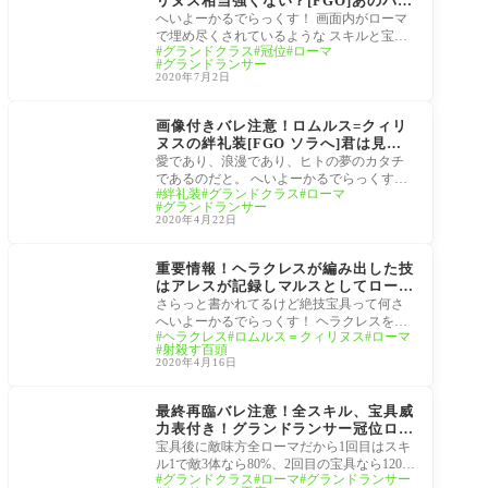
リヌス相当強くない？[FGO]あのバフ
の数値とお手軽特攻で弱いわけがない
へいよーかるでらっくす！ 画面内がローマ
で埋め尽くされているような スキルと宝具
グランドクラス
冠位
ローマ
もローマだらけ うちのカルデアのローマさ
グランドランサー
んは
2020年7月2日
サーヴァント
画像付きバレ注意！ロムルス=クィリ
ヌスの絆礼装[FGO ソラへ]君は見
る。この腕は、かの最高神の腕であ
愛であり、浪漫であり、ヒトの夢のカタチ
り…ローマ！
であるのだと。 へいよーかるでらっくす！
絆礼装
グランドクラス
ローマ
ロムルス=クィリヌス(ランサー)装備時の
グランドランサー
み、自
2020年4月22日
サーヴァント
重要情報！ヘラクレスが編み出した技
はアレスが記録しマルスとしてローマ
に受け継がせた[FGOロムルス＝クィ
さらっと書かれてるけど絶技宝具って何さ
リヌス マテリアル]流派ヘラクレス・
へいよーかるでらっくす！ ヘラクレスを父
ヘラクレス
ロムルス＝クィリヌス
ローマ
ローマ分派ナインライブズ・ローマ
とする！ 流派ヘラクレス・ローマ分派… 初
射殺す百頭
め
2020年4月16日
サーヴァント
最終再臨バレ注意！全スキル、宝具威
力表付き！グランドランサー冠位ロム
ルス＝クィリヌス[FGOグランドクラ
宝具後に敵味方全ローマだから1回目はスキ
ス]やっぱり１ローマ20%っぽいね倍
ル1で敵3体なら80%、2回目の宝具なら120%
グランドクラス
ローマ
グランドランサー
率
か へいよーかるでらっくす！ １ローマと言