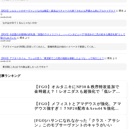
【FGO】シルエットのサーヴァントなのは確定！真名はリチャードの弟？それとも声優さん的にアルケイデス？
に
匿名
よ
り
2026年4月28日
なのはが出てくるんじゃないのか
【FGO】今話題の水着BBの絆礼装「深淵のラストリゾート」――インタビューで“奈須きのこ氏の好きな概念礼装”として
挙げられていた
に
匿名
より
2026年1月8日
アズライールが1年間に区切ってくれたし、亜種特異点の頃のハイペースで更新してくれ…
【FGO】アフタータイム、マシュの言う「東京駅でこの世の地獄を体験したような」って何のこと？
に
匿名
より
2026年1月7日
東京駅(これ)までの旅は楽しかったですか？
記事ランキング
【FGO】オルタニキにNP30＆秩序特攻追加で
金時超え？！レオニダスも超強化で「低レアと
は思えない」の反響
【FGO】メフィストとアマデウスが強化、アマ
デウス強すぎ！？NP20配布＆Arts44％強化に
「最強でワロタ」の声
[FGO]ハサンになれなかった「クラス・アサシ
ン」このモブサーヴァントのキャラがいい