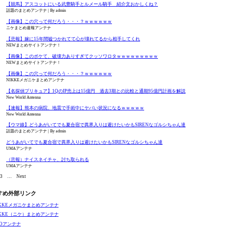
【競馬】アスコットにいる武豊騎手とルメール騎手 紹介文おかしくね？
話題のまとめアンテナ
By admin
【画像】この穴って何だろう・・・？ｗｗｗｗｗｗ
ニケまとめ速報アンテナ
【悲報】嫁に15年間嘘つかれてて心が壊れてるから相手してくれ
NEWまとめサイトアンテナ！
【画像】このボケて、破壊力ありすぎてクッソワロタｗｗｗｗｗｗｗｗｗ
NEWまとめサイトアンテナ！
【画像】この穴って何だろう・・・？ｗｗｗｗｗｗ
NIKKEメガニケまとめアンテナ
【名探偵プリキュア】1QのIP売上は15億円 過去3期との比較と通期95億円計画を解説
New World Antenna
【速報】熊本の病院、地震で手術中にヤバい状況になるｗｗｗｗｗ
New World Antenna
【ウマ娘】どうあがいてでも夏合宿で異界入りは避けたいかもSIRENなゴルシちゃん達
話題のまとめアンテナ
By admin
どうあがいてでも夏合宿で異界入りは避けたいかもSIRENなゴルシちゃん達
UMAアンテナ
（悲報）ナイスネイチャ、討ち取られる
UMAアンテナ
3
…
Next
すめ外部リンク
IKKEメガニケまとめアンテナ
IKKE（ニケ）まとめアンテナ
GOアンテナ