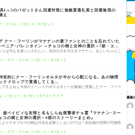
00宝具Lv.5のバゼットさん回避対策に無敵貫通礼装と回避無視の
構え
ク・リール〔バゼット〕
バゼット
ニア クー・フーリンがマナナンの妻ファンとのことを忘れていた
ーベニア･バレンタイン ～チョコの樹と女神の選択～7節・エピ
』
ゼットは与える者にふさわしい、自分の力を与えるマナナン。おじいちゃんこ
ン・マク・リール〔バゼット〕
バゼット
トの特攻的にクー・フーリンオルタが今から心配になる。あの物理
ックドロップで貫通してくる…
んですよねぇ今回のイベントのボスエネミーが最後に登場したクー・フーリ
ル〔バゼット〕
バゼット
アストライア
最新
明、超ベイビィな友情と名もしらぬ復讐者チョ霊『マナナン･スー
チョコの樹と女神の選択～6節のストーリーまとめ』
によりテオブロマの樹は日光を必要としないのでは？別位相の空間の可能性
ン・マク・リール〔バゼット〕
バゼット