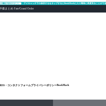
アイキャッチ下の保存するをタップするとBookMarkに入り簡単に再度見ることがで
Mark機能が追加されました。
ate/Grand Order
BookMark
RSS・コンタクトフォーム
プライバシーポリシー