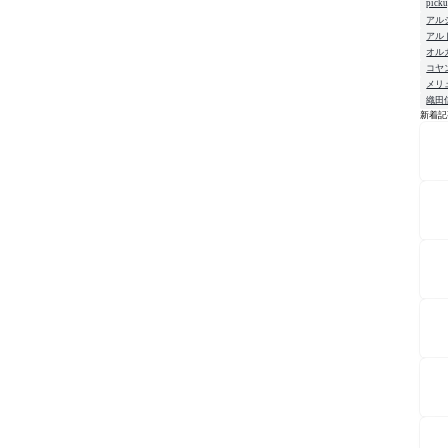
pick
アル
アル
オル
コヤ
メリ
織田
新着記
NE