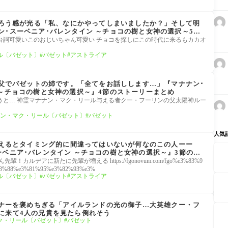
、なろう感が光る「私、なにかやってしまいましたか？」そして明
ン･スーベニア･バレンタイン ～チョコの樹と女神の選択～5節
台詞可愛いこのおじいちゃん可愛い チョコを探しにこの時代に来るもカカオ
ル〔バゼット〕
バゼット
アストライア
祖父でバゼットの姉です。「全てをお話しします…」『マナナン･
 ～チョコの樹と女神の選択～』4節のストーリーまとめ
うと… 神霊マナナン・マク・リール与える者クー・フーリンの父太陽神ルー
ン・マク・リール〔バゼット〕
バゼット
人気
を考えるとタイミング的に間違ってはいないが何なのこの人ーー
ーベニア･バレンタイン ～チョコの樹と女神の選択～』3節のス
ルデアに新たに先輩が増える https://fgonovum.com/fgo%e3%83%9
3%88%e3%81%95%e3%82%93%e3%
ル〔バゼット〕
バゼット
アストライア
ートナーを褒めちぎる「アイルランドの光の御子…大英雄クー・フ
に来て4人の兄貴を見たら倒れそう
ク・リール〔バゼット〕
バゼット