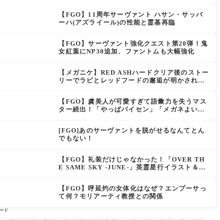
【FGO】11周年サーヴァント ハサン・サッバ
ーハ(アズライール)の性能と霊基再臨
【FGO】サーヴァント強化クエスト第20弾！鬼
女紅葉にNP30追加、ファントムも大幅強化
【メガニケ】RED ASHハードクリア後のストー
リーでラピとレッドフードの邂逅が明かされ
る。ラピの正体の謎そしてレッドフードさん30
年寝てた。【勝利の女神NIKKE】
【FGO】虞美人が可愛すぎて語彙力を失うマス
ター続出！「やっぱパイセン」「メガネよい文
明」
[FGO]あのサーヴァントを脱がせるなんてとん
でもない！
【FGO】礼装だけじゃなかった！「OVER TH
E SAME SKY -JUNE-」英霊星行イラスト＆登
場サーヴァントがピックアップ召喚に登場
【FGO】呼延灼の女体化はなぜ？エンプーサっ
て何？モリアーティ教授との関係
ード