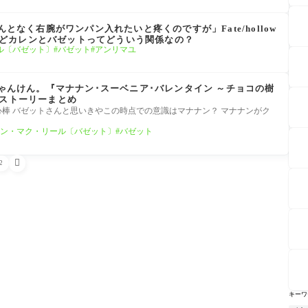
んとなく右腕がワンパン入れたいと疼くのですが」Fate/hollow
んだけどカレンとバゼットってどういう関係なの？
ル〔バゼット〕
バゼット
アンリマユ
じゃんけん。『マナナン･スーベニア･バレンタイン ～チョコの樹
のストーリーまとめ
心棒 バゼットさんと思いきやこの時点での意識はマナナン？ マナナンがク
ン・マク・リール〔バゼット〕
バゼット

2
キーワ