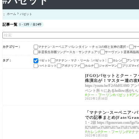
#バゼット
ホーム
バゼット

記事一覧
1 - 12件 / 全24件
カテゴリー
マナナン･スーベニア･バレンタイン ～チョコの樹と女神の選択～
サ
非霊長生存圏ツングースカ・サンクチュアリ
サーヴァント霊基再臨画
タグ
バゼット
マナナン・マク・リール〔バゼット〕
カレン
アンリマ
ハベトロット
アポクリファ
カルナ
ジャガーマン
プリズマ⭐︎
マナナン･スーベニア･バレンタイン ～チョコの樹と
女神の選択～
[FGO]バセットとクー
殊演出が！マスター達の攻略
https://youtu.be/F2
ベント所々にあるhollow感がい
クー・フーリン
バゼット
アン
2022年2月16日
マナナン･スーベニア･バレンタイン ～チョコの樹と
女神の選択～
「マナナン･スーベニア･
での記事まとめ[Fate/Grand
1・2節 https://fgonovum.com/
82%88%e3%80%81%e3%81%98%
カレン
クー・フーリン
マナナ
3%83%9e%e3
2022年2月15日