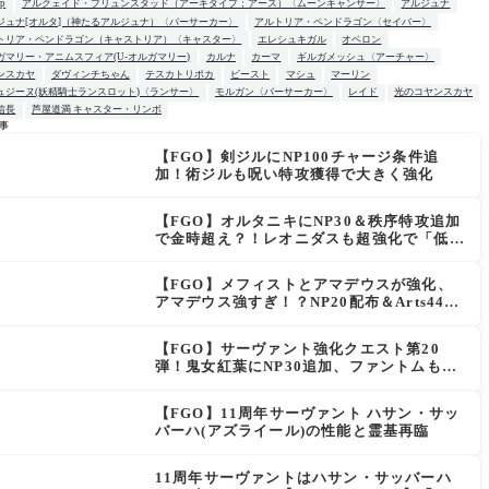
up
アルクェイド・ブリュンスタッド（アーキタイプ：アース）〈ムーンキャンサー〉
アルジュナ
ジュナ[オルタ]（神たるアルジュナ）〈バーサーカー〉
アルトリア・ペンドラゴン〈セイバー〉
トリア・ペンドラゴン（キャストリア）〈キャスター〉
エレシュキガル
オベロン
ガマリー・アニムスフィア(U-オルガマリー)
カルナ
カーマ
ギルガメッシュ〈アーチャー〉
ンスカヤ
ダヴィンチちゃん
テスカトリポカ
ビースト
マシュ
マーリン
ュジーヌ(妖精騎士ランスロット)〈ランサー〉
モルガン〈バーサーカー〉
レイド
光のコヤンスカヤ
信長
芦屋道満 キャスター・リンボ
事
【FGO】剣ジルにNP100チャージ条件追
W
加！術ジルも呪い特攻獲得で大きく強化
【FGO】オルタニキにNP30＆秩序特攻追加
で金時超え？！レオニダスも超強化で「低レ
アとは思えない」の反響
【FGO】メフィストとアマデウスが強化、
アマデウス強すぎ！？NP20配布＆Arts44％
強化に「最強でワロタ」の声
【FGO】サーヴァント強化クエスト第20
弾！鬼女紅葉にNP30追加、ファントムも大
幅強化
【FGO】11周年サーヴァント ハサン・サッ
バーハ(アズライール)の性能と霊基再臨
11周年サーヴァントはハサン・サッバーハ