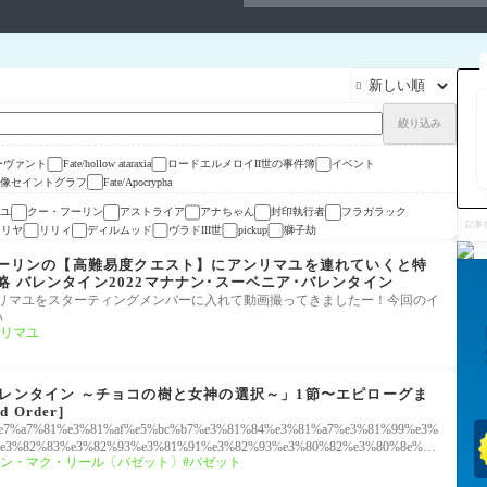

絞り込み
ーヴァント
ロードエルメロイII世の事件簿
イベント
Fate/hollow ataraxia
像セイントグラフ
Fate/Apocrypha
ユ
クー・フーリン
アストライア
アナちゃん
封印執行者
フラガラック
記
事
イリヤ
リリィ
ディルムッド
ヴラドIII世
獅子劫
pickup
を
検
・フーリンの【高難易度クエスト】にアンリマユを連れていくと特
索
 バレンタイン2022マナナン･スーベニア･バレンタイン
rShHUi9f0 アンリマユをスターティングメンバーに入れて動画撮ってきましたー！今回のイ
い
リマユ
バレンタイン ～チョコの樹と女神の選択～」1節〜エピローグま
 Order]
fgo%e7%a7%81%e3%81%af%e5%bc%b7%e3%81%84%e3%81%a7%e3%81%99%e3%
e3%82%83%e3%82%93%e3%81%91%e3%82%93%e3%80%82%e3%80%8e%e
ン・マク・リール〔バゼット〕
バゼット