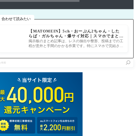
合わせて読みたい
【MATOMEIN】5ch・おーぷん2ちゃん・した
らば・ガルちゃん・爆サイ対応｜スマホでまとめ
記事を作れるアプリ FGOのまとめ記事ができる
掲示板のまとめ記事は、レスの抽出や整形、投稿までの工
まで
程が意外と手間のかかる作業です。特にスマホで完結させ
ようとすると、コ