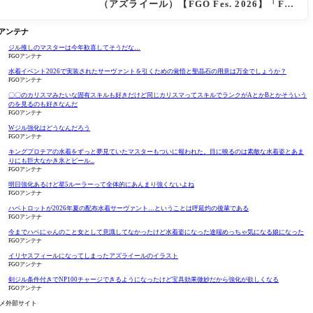
（アズライール）【FGO Fes. 2026】「Fat
e/Grand Order」カルデア放送局 11周年SP
まとめ
Oアンテナ
ジル推しのマスターは今年歓喜してそうだな…
FGOアンテナ
水着イベント2026で実装されたサーヴァントを引くための覚悟と聖晶石の用意は万全でしょうか？
FGOアンテナ
〇〇のカリスマみたいな固有スキルも好きだけど同じカリスマってスキルでランクがAとかBとかそういう
のを見るのも好きなんだ
FGOアンテナ
Wジル強化はどうなんだろう
FGOアンテナ
キングプロテアの水着をずっと夢見ていたマスターもついに報われた。目に映るのは素敵な水着姿とあま
りにも巨大なかき氷とビール...
FGOアンテナ
明日強化あるけど星5ルーラーって全体的にあんまり強くないよね
FGOアンテナ
ハベトロットが2026年夏の配布水着サーヴァント…ということは呼延灼の後輩である
FGOアンテナ
今までハベにゃんのこと女として意識してなかったけど水着姿になった途端めっちゃ気になる娘になった
FGOアンテナ
イリヤスフィールになってしまったアズライールのイラスト
FGOアンテナ
剣ジル条件付きでNP100チャージできるようになったけど宝具効果微妙だから強化が欲しくなる
FGOアンテナ
メ外部サイト