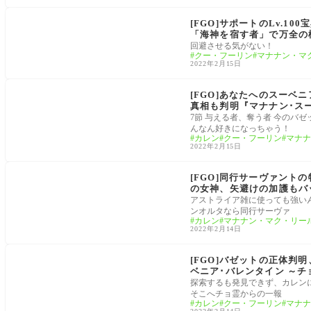
マナナン･スーベニア･バレンタイン ～チョコの樹と
女神の選択～
[FGO]サポートのLv.1
「海神を宿す者」で万全の
回避させる気がない！
クー・フーリン
マナナン・マ
2022年2月15日
マナナン･スーベニア･バレンタイン ～チョコの樹と
女神の選択～
[FGO]あなたへのスーベ
真相も判明『マナナン･ス
ローグのストーリーまとめ
7節 与える者、奪う者 今のバ
んなん好きになっちゃう！
カレン
クー・フーリン
マナナ
2022年2月15日
マナナン･スーベニア･バレンタイン ～チョコの樹と
女神の選択～
[FGO]同行サーヴァン
の女神、矢避けの加護もバ
アストライア雑に使っても強い
ンオルタなら同行サーヴァ
カレン
マナナン・マク・リー
2022年2月14日
マナナン･スーベニア･バレンタイン ～チョコの樹と
女神の選択～
[FGO]バゼットの正体判
ベニア･バレンタイン ～
探索するも発見できず、カレン
そこへチョ霊からの一報
カレン
クー・フーリン
マナナ