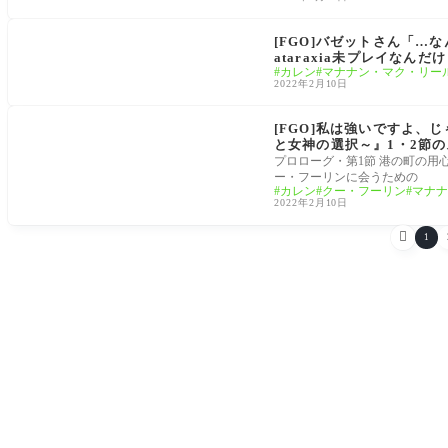
マナナン･スーベニア･バレンタイン ～チョコの樹と
女神の選択～
[FGO]バゼットさん「…な
ataraxia未プレイな
カレン
マナナン・マク・リー
2022年2月10日
マナナン･スーベニア･バレンタイン ～チョコの樹と
女神の選択～
[FGO]私は強いですよ、
と女神の選択～』1・2節
プロローグ・第1節 港の町の用
ー・フーリンに会うための
カレン
クー・フーリン
マナナ
2022年2月10日

1