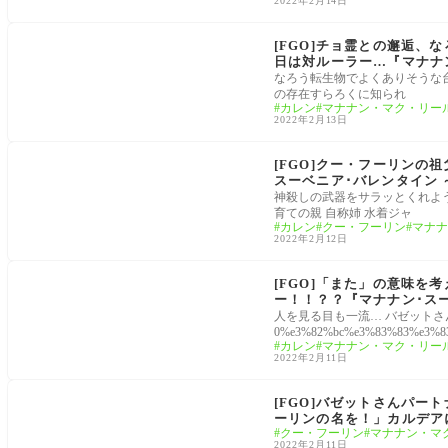
2022年2月14日
マナナン･スーベニア･バレンタイン ～チョコの樹と
女神の選択～
[FGO]チョ霊との邂逅
日は対ルーラー…『マナナ
のストーリーまとめ』
なろう転生物でよくありそうな
の存在すらろくに知られ
カレン
マナナン・マク・リー
2022年2月13日
マナナン･スーベニア･バレンタイン ～チョコの樹と
女神の選択～
[FGO]クー・フーリンの
スーベニア･バレンタイン
神殺しの武器をサラッとくれよ
育ての親 自称姉 水着ジャ
カレン
クー・フーリン
マナナ
2022年2月12日
マナナン･スーベニア･バレンタイン ～チョコの樹と
女神の選択～
[FGO]「また」の意味
ー！！？？『マナナン･ス
トーリーまとめ
人を見る目も一流… バゼットさん先輩！カ
0%e3%82%bc%e3%83%83%e3%8
カレン
マナナン・マク・リー
2022年2月11日
マナナン･スーベニア･バレンタイン ～チョコの樹と
女神の選択～
[FGO]バゼットさんパ
ーリンの名を！」カルデア
クー・フーリン
マナナン・マ
2022年2月11日