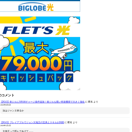
のコメント
【FGO】剣ジルにNP100チャージ条件追加！術ジルも呪い特攻獲得で大きく強化
に
匿名
より
2026年8月6日
汝はジャンヌ来るか
【FGO】プレイアブルでジョン欠地王の宝具とスキルが判明
に
匿名
より
2026年5月2日
欠地王って呼んであげて……