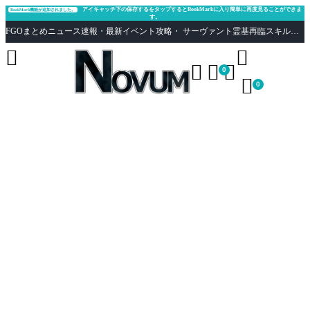
アイキャッチ下の保存するをタップするとBookMarkに入り簡単に再度見ることができま
BookMark機能が追加されました。
す。
FGOまとめニュース速報・最新イベント攻略・ サーヴァント霊基再臨スキル性能評価まとめ Fate/Grand Order





0

0