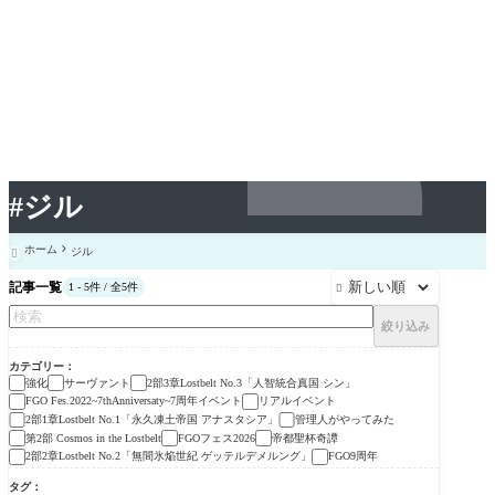
#ジル
ホーム
ジル

記事一覧
1 - 5件 / 全5件

絞り込み
カテゴリー
強化
サーヴァント
2部3章Lostbelt No.3「人智統合真国 シン」
FGO Fes.2022~7thAnniversaty~7周年イベント
リアルイベント
2部1章Lostbelt No.1「永久凍土帝国 アナスタシア」
管理人がやってみた
第2部 Cosmos in the Lostbelt
FGOフェス2026
帝都聖杯奇譚
2部2章Lostbelt No.2「無間氷焔世紀 ゲッテルデメルング」
FGO9周年
タグ