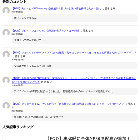
最新のコメント
【FGO】剣ジルにNP100チャージ条件追加！術ジルも呪い特攻獲得で大きく強化
に
匿名
より
2026年8月6日
汝はジャンヌ来るか
【FGO】プレイアブルでジョン欠地王の宝具とスキルが判明
に
匿名
より
2026年5月2日
欠地王って呼んであげて……
【FGO】シルエットのサーヴァントなのは確定！真名はリチャードの弟？それとも声優さん的にアルケイデス？
に
匿名
より
2026年4月28日
なのはが出てくるんじゃないのか
【FGO】今話題の水着BBの絆礼装「深淵のラストリゾート」――インタビューで“奈須きのこ氏の好きな概念礼
装”として挙げられていた
に
匿名
より
2026年1月8日
アズライールが1年間に区切ってくれたし、亜種特異点の頃のハイペースで更新してくれ…
【FGO】アフタータイム、マシュの言う「東京駅でこの世の地獄を体験したような」って何のこと？
に
匿名
よ
り
2026年1月7日
東京駅(これ)までの旅は楽しかったですか？
人気記事ランキング
【FGO】卑弥呼に全体NP30％配布が追加！