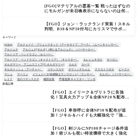
[FGO]マテリアルの霊基一覧 戦ったはずなの
にモルガンが未召喚表示にならないのは何
故？
【FGO】ジョン・ラックランド実装！スキル
判明、B30＆NP30付与にカリスマでサポ性
能は高め？再臨でワンコがついてきてお得！
キーワード
pickup
アルクェイド・ブリュンスタッド（アーキタイプ：アース）〈ムーンキャンサー〉
アルジュナ
アルジュナ[オルタ]（神たるアルジュナ）〈バーサーカー〉
アルトリア・ペンドラゴン〈セイバー〉
アルトリア・ペンドラゴン（キャストリア）〈キャスター〉
エレシュキガル
オベロン
オルガマリー・アニムスフィア(U-オルガマリー)
カルナ
カーマ
ギルガメッシュ〈アーチャー〉
コヤンスカヤ
ダヴィンチちゃん
テスカトリポカ
ビースト
マシュ
マーリン
メリュジーヌ(妖精騎士ランスロット)〈ランサー〉
モルガン〈バーサーカー〉
レイド
光のコヤンスカヤ
織田信長
芦屋道満 キャスター・リンボ
新着記事
【FGO】エイリーク＆ヴリトラに良強
NEW
化！宝具火力アップ＆全体NP20％配布で
一気に使いやすく
【FGO】卑弥呼に全体NP30％配布が追
加！ジキル＆ハイドも大幅強化で「強す
ぎる」の声
【FGO】剣ジルにNP100チャージ条件追
加！術ジルも呪い特攻獲得で大きく強化