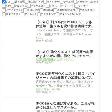
ジル
坂本龍馬
殺生院キアラ
ボイジャー
サリエリ
スカサハ=スカディ
荊軻
アルテミス
パラケルスス
子ギル〈アーチャー〉
シトナイ
アヴィケブロン
コロンブス
岡田以蔵
沖田総司[オルタ]
ゲオルギウス
強化クエスト
アナちゃん
アナスタシア
アタランテ[オルタ]
強化
【FGO】剣ジルにNP100チャージ条
件追加！術ジルも呪い特攻獲得で大き
く強化
『Fate/Grand Order』で開催中の**「サーヴ
ァント強化クエスト 第20弾～11th Anniversar
ジル
y～特別編」**4日目では、セイバーとキャ
2026年8月6日
スターのジル
強化
【FGO】強化クエスト 紅閻魔の心眼
がまよいがの膳に強化でNPチャージ5
紅閻魔
強化クエスト
ジル
0族に！剣ジルもスキル強化
2024年8月5日
強化
[FGO]7周年強化クエスト6日目「ボイ
ジャー」のS3最果ての加護にQバフ追
加「術ジル」宝具強化でフォーリナー
選択式なので自身にも味方にも撒けるので
のNPチャージだと？！強化倍率と詳
サポート的にも使えそう かなり面白い強化
ボイジャー
ジル
細
ですが術ジルがフォーリナーと組む機会あ
2022年8月6日
るの
サーヴァント
[FGO]色んな遊び方がある。これが根
源に到達したマスターか…
467: マスター 2022/05/29(日) 21:17:37.16 アル