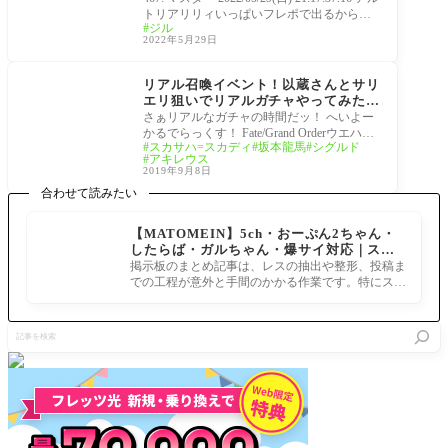
トリアリリィいっぱいフレポで出るからプ
ジル
チレベル制覇目指してるわ 80～46まではで
2022年5月29日
きたし40よ
サーヴァント
リアル召喚イベント！以蔵さんとサリ
エリ狙いでリアルガチャやってみた。
[Fate/Grand Orderウエハース７]結
さぁリアルなガチャの時間だッ！ へいよー
果は如何に！
かるでらっくす！ Fate/Grand Orderウエハー
スカサハ=スカディ
坂本龍馬
シグルド
ス７ 「Fate/Grand Order」のイラストを使用
アキレウス
したカード
2019年9月8日
合わせて読みたい
【MATOMEIN】5ch・おーぷん2ちゃん・
したらば・ガルちゃん・爆サイ対応｜スマ
ホでまとめ記事を作れるアプリ FGOのまと
掲示板のまとめ記事は、レスの抽出や整形、投稿ま
め記事ができるまで
での工程が意外と手間のかかる作業です。特にスマ
ホで完結させようとすると、コ
記
事
を
検
索