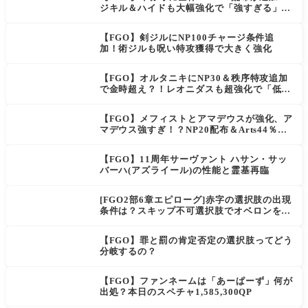
ジキル＆ハイドも大幅強化で「強すぎる」の
声
【FGO】剣ジルにNP100チャージ条件追
加！術ジルも呪い特攻獲得で大きく強化
【FGO】オルタニキにNP30＆秩序特攻追加
で金時超え？！レオニダスも超強化で「低レ
アとは思えない」の反響
【FGO】メフィストとアマデウスが強化、ア
マデウス強すぎ！？NP20配布＆Arts44％強
化に「最強でワロタ」の声
【FGO】11周年サーヴァント ハサン・サッ
バーハ(アズライール)の性能と霊基再臨
[FGO2部6章エピローグ]赤字の選択肢の出現
条件は？スキップ不可選択肢でオベロンを疑
う選択肢を選ぶと好感度（察しのよさ？）が
上がり出てくる
【FGO】罪と罰の肯定否定の選択肢ってどう
分岐するの？
【FGO】ファンネームは「あーぱーず」何が
出処？本日のスペチャ1,585,300QP