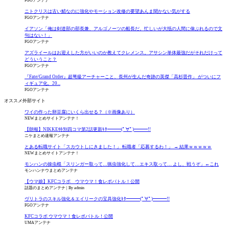
FGOアンテナ
ニトクリスは古い鯖なのに強化やモーション改修の要望あんま聞かない気がする
FGOアンテナ
イアソン「俺は剣道部の部長兼、アルゴノーツの船長だ。忙しいが大抵の人間に偉ぶれるので文
句はない！」
FGOアンテナ
アズライールはお迎えした方がいいのか教えてクレメンス。アサシン単体最強だがそれだけって
どういうこと？
FGOアンテナ
『Fate/Grand Order』超弩級アーチャーこと、長州が生んだ奇跡の英傑「高杉晋作」 がついにフ
ィギュア化。20...
FGOアンテナ
オススメ外部サイト
ワイの作った卵豆腐にいくら出せる？（※画像あり）
NEWまとめサイトアンテナ！
【朗報】NIKKE特別四コマ第2話更新ｷﾀ━━━(ﾟ∀ﾟ)━━━!!
ニケまとめ速報アンテナ
とある転職サイト「スカウトしにきました！」 転職者「応募するわ！」 → 結果ｗｗｗｗｗ
NEWまとめサイトアンテナ！
モンハンの操虫棍「スリンガー取って…猟虫強化して…エキス取って… よし、戦うぞ」←これ
モンハンナウまとめアンテナ
【ウマ娘】KFCコラボ ウマウマ！食レポバトル！公開
話題のまとめアンテナ
By admin
ヴリトラのスキル強化＆エイリークの宝具強化ｷﾀ━━━(ﾟ∀ﾟ)━━━!!
FGOアンテナ
KFCコラボ ウマウマ！食レポバトル！公開
UMAアンテナ