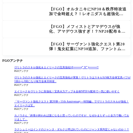
【FGO】オルタニキにNP30＆秩序特攻追
加で金時超え？！レオニダスも超強化で
「低レアとは思えない」の反響
【FGO】メフィストとアマデウスが強
化、アマデウス強すぎ！？NP20配布＆Ar
ts44％強化に「最強でワロタ」の声
【FGO】サーヴァント強化クエスト第20
弾！鬼女紅葉にNP30追加、ファントムも
大幅強化
FGOアンテナ
ヴリトラのスキル強化＆エイリークの宝具強化ｷﾀ━━━(ﾟ∀ﾟ)━━━!!
FGOアンテナ
ヴリトラのスキル強化とエイリークの宝具強化が実装！ヴリトラはスキル3の味方全体宝具バフが
1回から3回になり味方全体天特攻...
FGOアンテナ
エイリーク＆ヴリトラに良強化！宝具火力アップ＆全体NP20％配布で一気に使いやすく
FGOアンテナ
「サーヴァント強化クエスト 第20弾～11th Anniversary～特別編」でヴリトラのスキルが強化！
エイリークは宝...
FGOアンテナ
カノウさん「終章が終われば楽になると思っていたのですが、なぜかまたずっと全力で働いてお
りまして」
FGOアンテナ
ラクシュミーはインドのジャンヌ・ダルクと呼ばれていたのにジャンヌ系判定じゃないのか！？