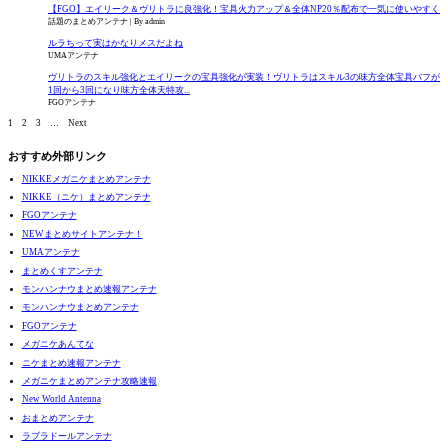
【FGO】エイリーク＆ヴリトラに良強化！宝具火力アップ＆全体NP20％配布で一気に使いやすく
話題のまとめアンテナ
By admin
ルラちって実はかなりメスだよね
UMAアンテナ
ヴリトラのスキル強化とエイリークの宝具強化が実装！ヴリトラはスキル3の味方全体宝具バフが
1回から3回になり味方全体天特攻...
FGOアンテナ
1
2
3
…
Next
おすすめ外部リンク
NIKKEメガニケまとめアンテナ
NIKKE（ニケ）まとめアンテナ
FGOアンテナ
NEWまとめサイトアンテナ！
UMAアンテナ
まとめくすアンテナ
モンハンナウまとめ速報アンテナ
モンハンナウまとめアンテナ
FGOアンテナ
メガニケあんてな
ニケまとめ速報アンテナ
メガニケまとめアンテナ攻略速報
New World Antenna
おまとめアンテナ
ラブラドールアンテナ