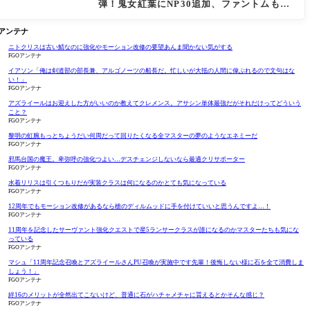
弾！鬼女紅葉にNP30追加、ファントムも大
幅強化
Oアンテナ
ニトクリスは古い鯖なのに強化やモーション改修の要望あんま聞かない気がする
FGOアンテナ
イアソン「俺は剣道部の部長兼、アルゴノーツの船長だ。忙しいが大抵の人間に偉ぶれるので文句はな
い！」
FGOアンテナ
アズライールはお迎えした方がいいのか教えてクレメンス。アサシン単体最強だがそれだけってどういう
こと？
FGOアンテナ
黎明の虹腕もっとちょうだい何周だって回りたくなる全マスターの夢のようなエネミーだ
FGOアンテナ
邪馬台国の魔王。卑弥呼の強化つよい…デスチェンジしないなら最適クリサポーター
FGOアンテナ
水着リリスは引くつもりだが実装クラスは何になるのかとても気になっている
FGOアンテナ
12周年でもモーション改修があるなら槍のディルムッドに手を付けていいと思うんですよ…！
FGOアンテナ
11周年を記念したサーヴァント強化クエストで星5ランサークラスが誰になるのかマスターたちも気にな
っている
FGOアンテナ
マシュ「11周年記念召喚とアズライールさんPU召喚が実施中です先輩！後悔しない様に石を全て消費しま
しょう！」
FGOアンテナ
絆16のメリットが全然出てこないけど、普通に石がハチャメチャに貰えるとかそんな感じ？
FGOアンテナ