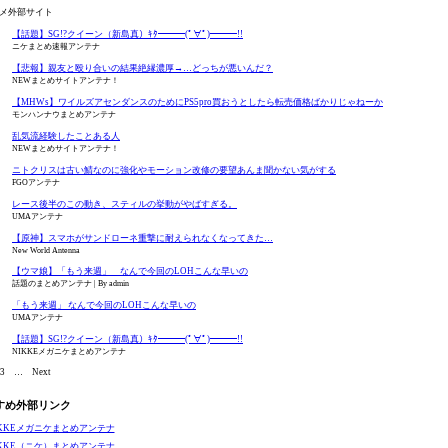
メ外部サイト
【話題】SG!?クイーン（新島真）ｷﾀ━━━(ﾟ∀ﾟ)━━━!!
ニケまとめ速報アンテナ
【悲報】親友と殴り合いの結果絶縁濃厚→…どっちが悪いんだ？
NEWまとめサイトアンテナ！
【MHWs】ワイルズアセンダンスのためにPS5pro買おうとしたら転売価格ばかりじゃねーか
モンハンナウまとめアンテナ
乱気流経験したことある人
NEWまとめサイトアンテナ！
ニトクリスは古い鯖なのに強化やモーション改修の要望あんま聞かない気がする
FGOアンテナ
レース後半のこの動き、スティルの挙動がやばすぎる。
UMAアンテナ
【原神】スマホがサンドローネ重撃に耐えられなくなってきた…
New World Antenna
【ウマ娘】「もう来週」 なんで今回のLOHこんな早いの
話題のまとめアンテナ
By admin
「もう来週」 なんで今回のLOHこんな早いの
UMAアンテナ
【話題】SG!?クイーン（新島真）ｷﾀ━━━(ﾟ∀ﾟ)━━━!!
NIKKEメガニケまとめアンテナ
3
…
Next
すめ外部リンク
IKKEメガニケまとめアンテナ
IKKE（ニケ）まとめアンテナ