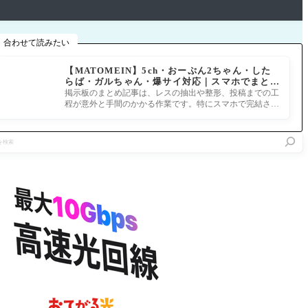
合わせて読みたい
【MATOMEIN】5ch・おーぷん2ちゃん・した
らば・ガルちゃん・爆サイ対応｜スマホでまとめ
記事を作れるアプリ FGOのまとめ記事ができる
掲示板のまとめ記事は、レスの抽出や整形、投稿までの工
まで
程が意外と手間のかかる作業です。特にスマホで完結させ
ようとすると、コ