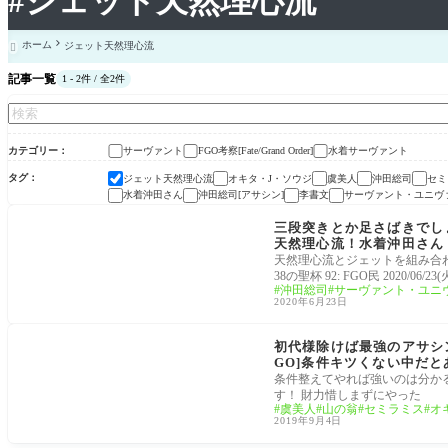
#ジェット天然理心流
ホーム
ジェット天然理心流

記事一覧
1 - 2件 / 全2件
カテゴリー
サーヴァント
FGO考察[Fate/Grand Order]
水着サーヴァント
タグ
ジェット天然理心流
オキタ・J・ソウジ
虞美人
沖田総司
セミ
水着沖田さん
沖田総司[アサシン]
李書文
サーヴァント・ユニヴ
サーヴァント
三段突きとか足さばきでし
天然理心流！水着沖田さん
天然理心流とジェットを組み合わせた全
38の聖杯 92: FGO民 2020/06/23(火
沖田総司
サーヴァント・ユニ
2020年6月23日
サーヴァント
初代様除けば最強のアサシ
GO]条件キツくない中だ
条件整えてやれば強いのは分か
す！ 財力惜しまずにやった
虞美人
山の翁
セミラミス
オ
2019年9月4日