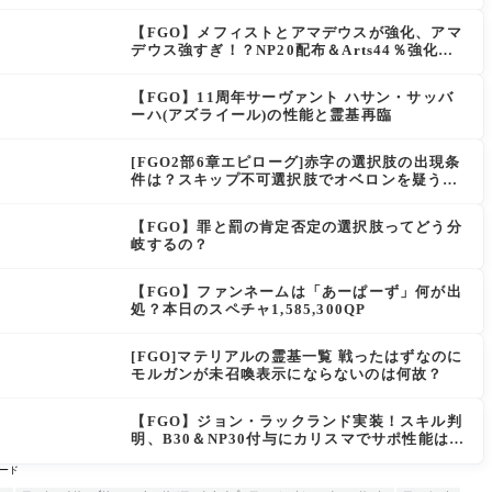
は思えない」の反響
【FGO】メフィストとアマデウスが強化、アマ
デウス強すぎ！？NP20配布＆Arts44％強化に
「最強でワロタ」の声
【FGO】11周年サーヴァント ハサン・サッバ
ーハ(アズライール)の性能と霊基再臨
[FGO2部6章エピローグ]赤字の選択肢の出現条
件は？スキップ不可選択肢でオベロンを疑う選
択肢を選ぶと好感度（察しのよさ？）が上がり
出てくる
【FGO】罪と罰の肯定否定の選択肢ってどう分
岐するの？
【FGO】ファンネームは「あーぱーず」何が出
処？本日のスペチャ1,585,300QP
[FGO]マテリアルの霊基一覧 戦ったはずなのに
モルガンが未召喚表示にならないのは何故？
【FGO】ジョン・ラックランド実装！スキル判
明、B30＆NP30付与にカリスマでサポ性能は高
め？再臨でワンコがついてきてお得！
ード