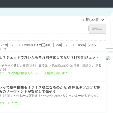

絞り込み
ラミス
ジェット天然理心流ビキニ
沖田
山の翁
ジェット三段突き
ハサン
ァース
記
事
を
ょ？ジェットで浮いたらそれ弱体化してない？[FGO]ジェット
検
索
く新しい技術ですし 参照元: ・Fate/Grand Order考察・雑談スレ 第42
) 08
ヴァース
水着沖田さん
ジェット天然理心流ビキニ
ンって空中庭園セミラミス様になるのかな 条件鬼キツだけど[F
とあのサーヴァントが安定して強そう
るけど誰もやらねーよ案件え？やったやつがいる？ へいよーかるでらっく
キタ・J・ソウジ