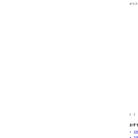
オスス
1
2
おす
N
N