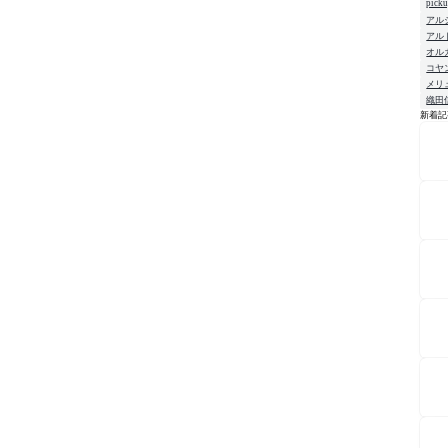
pick
アル
アル
オル
コヤ
メリ
織田
新着記
NE