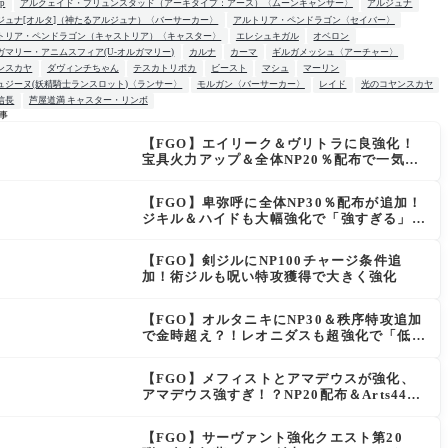
up
アルクェイド・ブリュンスタッド（アーキタイプ：アース）〈ムーンキャンサー〉
アルジュナ
ジュナ[オルタ]（神たるアルジュナ）〈バーサーカー〉
アルトリア・ペンドラゴン〈セイバー〉
トリア・ペンドラゴン（キャストリア）〈キャスター〉
エレシュキガル
オベロン
ガマリー・アニムスフィア(U-オルガマリー)
カルナ
カーマ
ギルガメッシュ〈アーチャー〉
ンスカヤ
ダヴィンチちゃん
テスカトリポカ
ビースト
マシュ
マーリン
ュジーヌ(妖精騎士ランスロット)〈ランサー〉
モルガン〈バーサーカー〉
レイド
光のコヤンスカヤ
信長
芦屋道満 キャスター・リンボ
事
【FGO】エイリーク＆ヴリトラに良強化！
W
宝具火力アップ＆全体NP20％配布で一気に
使いやすく
【FGO】卑弥呼に全体NP30％配布が追加！
ジキル＆ハイドも大幅強化で「強すぎる」の
声
【FGO】剣ジルにNP100チャージ条件追
加！術ジルも呪い特攻獲得で大きく強化
【FGO】オルタニキにNP30＆秩序特攻追加
で金時超え？！レオニダスも超強化で「低レ
アとは思えない」の反響
【FGO】メフィストとアマデウスが強化、
アマデウス強すぎ！？NP20配布＆Arts44％
強化に「最強でワロタ」の声
【FGO】サーヴァント強化クエスト第20