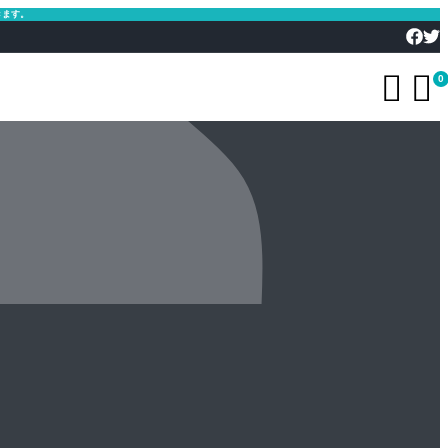
きます。


0