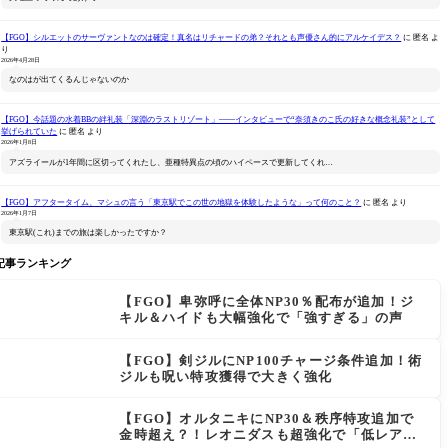
【FGO】シルエットのサーヴァントなのは確定！真名はリチャードの弟？それとも声優さん的にアルケイデス？
に
匿名
よ
り
2026年4月28日
なのはが出てくるんじゃないのか
【FGO】今話題の水着BBの絆礼装「深淵のラストリゾート」――インタビューで“奈須きのこ氏の好きな概念礼装”として
挙げられていた
に
匿名
より
2026年1月8日
アズライールが1年間に区切ってくれたし、亜種特異点の頃のハイペースで更新してくれ…
【FGO】アフタータイム、マシュの言う「東京駅でこの世の地獄を体験したような」って何のこと？
に
匿名
より
2026年1月7日
東京駅(これ)までの旅は楽しかったですか？
記事ランキング
【FGO】卑弥呼に全体NP30％配布が追加！ジ
キル＆ハイドも大幅強化で「強すぎる」の声
【FGO】剣ジルにNP100チャージ条件追加！術
ジルも呪い特攻獲得で大きく強化
【FGO】オルタニキにNP30＆秩序特攻追加で
金時超え？！レオニダスも超強化で「低レアと