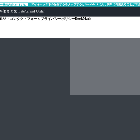
アイキャッチ下の保存するをタップするとBookMarkに入り簡単に再度見ることがで
Mark機能が追加されました。
ate/Grand Order
BookMark
RSS・コンタクトフォーム
プライバシーポリシー