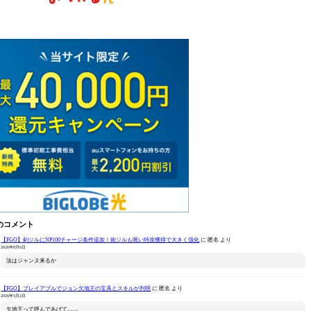
のコメント
【FGO】剣ジルにNP100チャージ条件追加！術ジルも呪い特攻獲得で大きく強化
に
匿名
より
2026年8月6日
汝はジャンヌ来るか
【FGO】プレイアブルでジョン欠地王の宝具とスキルが判明
に
匿名
より
2026年5月2日
欠地王って呼んであげて……