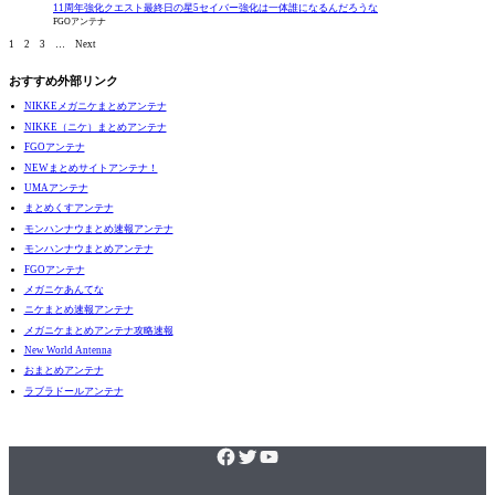
11周年強化クエスト最終日の星5セイバー強化は一体誰になるんだろうな
FGOアンテナ
1
2
3
…
Next
おすすめ外部リンク
NIKKEメガニケまとめアンテナ
NIKKE（ニケ）まとめアンテナ
FGOアンテナ
NEWまとめサイトアンテナ！
UMAアンテナ
まとめくすアンテナ
モンハンナウまとめ速報アンテナ
モンハンナウまとめアンテナ
FGOアンテナ
メガニケあんてな
ニケまとめ速報アンテナ
メガニケまとめアンテナ攻略速報
New World Antenna
おまとめアンテナ
ラブラドールアンテナ