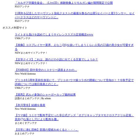
「カルデア学園生徒会」（Live2D）体験映像よりモルガン編が期間限定で公開
FGOアンテナ
11周年を記念したサーヴァント強化クエストの最後を飾るのは星5セイバーと星3ランサー。セイ
バークラスはどのサーヴァントに...
FGOアンテナ
オススメ外部サイト
ライトオも負けを認めてしまうサイレンススズカ定規概念www
UMAアンテナ
【画像】コスプレイヤー業界、えなこ(30)を抜いてしまうくらい人気の22歳の美少女が可愛すぎ
る
NEWまとめサイトアンテナ！
【文学クイズ】これは、誰のどの小説に出てくる言葉でしょうか？
NEWまとめサイトアンテナ！
【NMB48】田中美空のミステリー講座まさかの…
New World Antenna
プリコネ8.5周年直前生放送にて、プリコネ×ウマ娘コラボの開催について告知が！？今秋予定で
詳細については後日発表とのこと...
UMAアンテナ
【競馬】武ルメ参加のシャーガーカップ最終結果
話題のまとめアンテナ
By admin
【衣川里佳】結婚を発表
New World Antenna
【ウマ娘】コミケで配布予定だった非公式グッズ「オグリキャップタマモクロスアクリル定規」
意外(?)な落とし穴により配布を撤...
まとめくすアンテナ
【日常に潜む恐怖】部屋の壁紙をめくると・・・。
おまとめアンテナ