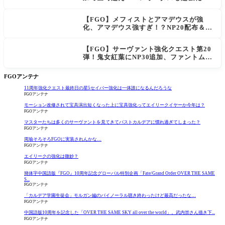
「低レアとは思えない」の反響
【FGO】メフィストとアマデウスが強
化、アマデウス強すぎ！？NP20配布＆Ar
ts44％強化に「最強でワロタ」の声
【FGO】サーヴァント強化クエスト第20
弾！鬼女紅葉にNP30追加、ファントムも
大幅強化
FGOアンテナ
11周年強化クエスト最終日の星5セイバー強化は一体誰になるんだろうな
FGOアンテナ
モーション改修されて宝具演出短くなった上に宝具強化ってエイリークイヤーか今年は？
FGOアンテナ
マスターたちは多くのサーヴァントを見てきてバストカルデアに慣れ過ぎてしまった？
FGOアンテナ
周瑜そろそろFGOに実装されんかな…
FGOアンテナ
エイリークの強化は微妙？
FGOアンテナ
簡体字中国語版『FGO』10周年記念グローバル特別企画「Fate/Grand Order OVER THE SAME
S...
FGOアンテナ
「カルデア学園生徒会」モルガン編のバイノーラル聴き終わったけど最高だったな…
FGOアンテナ
中国語版10周年を記念した「OVER THE SAME SKY all over the world」。武内崇さん描き下...
FGOアンテナ