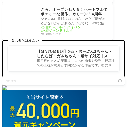
イベント予想
さあ、オープンセサミ！ハートフルで
ポエミーな傑作、カモーン！4周年ま
でに何が来る？[FGO]あのイベントが
ジャンルに貴賎はねぇのさ！ただ『夢があ
有力か！ 最後尾はこちらです→
るかないか』があるだけってな！ 4章配信か
水着BB
ルルハワ
イベント
ら10日、4周年までは間がある へいよーかる
水着ジャンヌオルタ
でら
2019年6月24日
合わせて読みたい
【MATOMEIN】5ch・おーぷん2ちゃん・
したらば・ガルちゃん・爆サイ対応｜スマ
ホでまとめ記事を作れるアプリ FGOのまと
掲示板のまとめ記事は、レスの抽出や整形、投稿ま
め記事ができるまで
での工程が意外と手間のかかる作業です。特にスマ
ホで完結させようとすると、コ
記
事
を
検
索