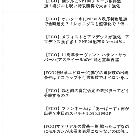
【FGO】剣ジルにNP100チャージ条件追
加！術ジルも呪い特攻獲得で大きく強化
【FGO】オルタニキにNP30＆秩序特攻追加
で金時超え？！レオニダスも超強化で「低レ
アとは思えない」の反響
【FGO】メフィストとアマデウスが強化、ア
マデウス強すぎ！？NP20配布＆Arts44％強
化に「最強でワロタ」の声
【FGO】11周年サーヴァント ハサン・サッ
バーハ(アズライール)の性能と霊基再臨
[FGO2部6章エピローグ]赤字の選択肢の出現
条件は？スキップ不可選択肢でオベロンを疑
う選択肢を選ぶと好感度（察しのよさ？）が
上がり出てくる
【FGO】罪と罰の肯定否定の選択肢ってどう
分岐するの？
【FGO】ファンネームは「あーぱーず」何が
出処？本日のスペチャ1,585,300QP
[FGO]マテリアルの霊基一覧 戦ったはずなの
にモルガンが未召喚表示にならないのは何