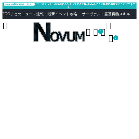
アイキャッチ下の保存するをタップするとBookMarkに入り簡単に再度見ることができま
BookMark機能が追加されました。
す。
FGOまとめニュース速報・最新イベント攻略・ サーヴァント霊基再臨スキル性能評価まとめ Fate/Grand Order





0

0