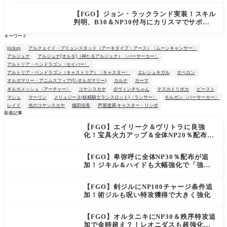
故？
【FGO】ジョン・ラックランド実装！スキル
判明、B30＆NP30付与にカリスマでサポ性
能は高め？再臨でワンコがついてきてお得！
キーワード
pickup
アルクェイド・ブリュンスタッド（アーキタイプ：アース）〈ムーンキャンサー〉
アルジュナ
アルジュナ[オルタ]（神たるアルジュナ）〈バーサーカー〉
アルトリア・ペンドラゴン〈セイバー〉
アルトリア・ペンドラゴン（キャストリア）〈キャスター〉
エレシュキガル
オベロン
オルガマリー・アニムスフィア(U-オルガマリー)
カルナ
カーマ
ギルガメッシュ〈アーチャー〉
コヤンスカヤ
ダヴィンチちゃん
テスカトリポカ
ビースト
マシュ
マーリン
メリュジーヌ(妖精騎士ランスロット)〈ランサー〉
モルガン〈バーサーカー〉
レイド
光のコヤンスカヤ
織田信長
芦屋道満 キャスター・リンボ
新着記事
【FGO】エイリーク＆ヴリトラに良強
NEW
化！宝具火力アップ＆全体NP20％配布で
一気に使いやすく
【FGO】卑弥呼に全体NP30％配布が追
加！ジキル＆ハイドも大幅強化で「強す
ぎる」の声
【FGO】剣ジルにNP100チャージ条件追
加！術ジルも呪い特攻獲得で大きく強化
【FGO】オルタニキにNP30＆秩序特攻追
加で金時超え？！レオニダスも超強化で