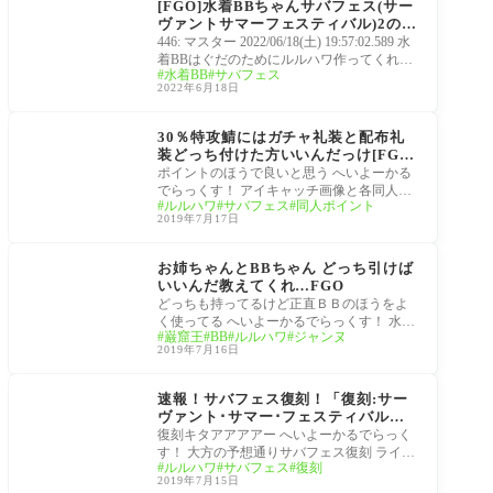
[FGO]水着BBちゃんサバフェス(サー
ヴァントサマーフェスティバル)2の匂
わせ？「いずれルルハワに替わる新イ
446: マスター 2022/06/18(土) 19:57:02.589 水
ベントとか開きたいし…」
着BBはぐだのためにルルハワ作ってくれる
水着BB
サバフェス
くらいラブだから 汚い泣き顔のほうのBBち
2022年6月18日
ゃんは知ら
イベント
30％特攻鯖にはガチャ礼装と配布礼
装どっち付けた方いいんだっけ[FG
O・ルルハワ・サバ★フェス]
ポイントのほうで良いと思う へいよーかる
でらっくす！ アイキャッチ画像と各同人誌
ルルハワ
サバフェス
同人ポイント
礼装が配布で同人ポイントアップ これらが
2019年7月17日
ガチ
サーヴァント
お姉ちゃんとBBちゃん どっち引けば
いいんだ教えてくれ…FGO
どっちも持ってるけど正直ＢＢのほうをよ
く使ってる へいよーかるでらっくす！ 水着
巌窟王
BB
ルルハワ
ジャンヌ
BBのスキル、カード固定唯一なスキルなの
2019年7月16日
でハ
イベント
速報！サバフェス復刻！「復刻:サー
ヴァント･サマー･フェスティバル！
ライト版」
復刻キタアアアアー へいよーかるでらっく
す！ 大方の予想通りサバフェス復刻 ライト
ルルハワ
サバフェス
復刻
版と銘打ってはいるものの獲得イベントポ
2019年7月15日
イン