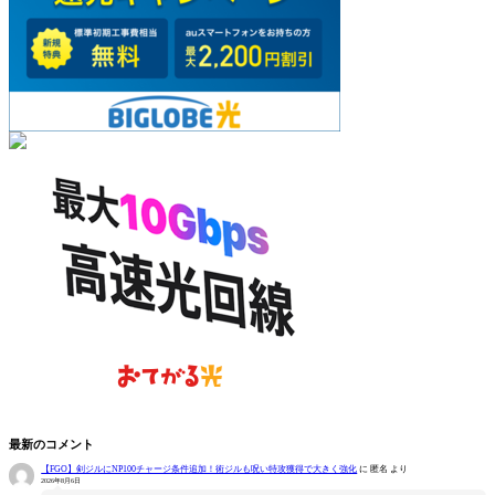
最新のコメント
【FGO】剣ジルにNP100チャージ条件追加！術ジルも呪い特攻獲得で大きく強化
に
匿名
より
2026年8月6日