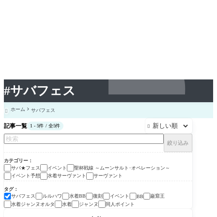
#サバフェス
ホーム
サバフェス

記事一覧
1 - 5件 / 全5件

絞り込み
カテゴリー
サバ★フェス
イベント
聖杯戦線 ～ムーンサルト･オペレーション～
イベント予想
水着サーヴァント
サーヴァント
タグ
サバフェス
ルルハワ
水着BB
復刻
イベント
巌窟王
BB
水着ジャンヌオルタ
水着
ジャンヌ
同人ポイント
サバ★フェス