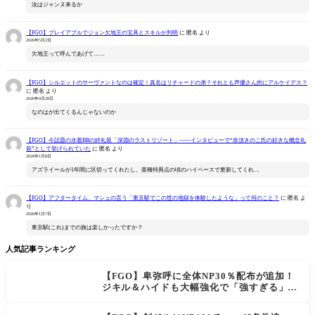
汝はジャンヌ来るか
【FGO】プレイアブルでジョン欠地王の宝具とスキルが判明
に
匿名
より
2026年5月2日
欠地王って呼んであげて……
【FGO】シルエットのサーヴァントなのは確定！真名はリチャードの弟？それとも声優さん的にアルケイデス？
に
匿名
より
2026年4月28日
なのはが出てくるんじゃないのか
【FGO】今話題の水着BBの絆礼装「深淵のラストリゾート」――インタビューで“奈須きのこ氏の好きな概念礼
装”として挙げられていた
に
匿名
より
2026年1月8日
アズライールが1年間に区切ってくれたし、亜種特異点の頃のハイペースで更新してくれ…
【FGO】アフタータイム、マシュの言う「東京駅でこの世の地獄を体験したような」って何のこと？
に
匿名
よ
り
2026年1月7日
東京駅(これ)までの旅は楽しかったですか？
人気記事ランキング
【FGO】卑弥呼に全体NP30％配布が追加！
ジキル＆ハイドも大幅強化で「強すぎる」の
声