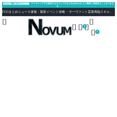
アイキャッチ下の保存するをタップするとBookMarkに入り簡単に再度見ることができま
BookMark機能が追加されました。
す。
FGOまとめニュース速報・最新イベント攻略・ サーヴァント霊基再臨スキル性能評価まとめ Fate/Grand Order





0

0