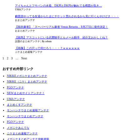
アイちゃんとフサパンの水着、DKPIとDKPIが触れてる構図が良き…
UMAアンテナ
劇団員やってる友達からたまにチケット買わされるから見に行くんやけどさ・・・
おまとめアンテナ
【脱衣麻雀】「スーパーリアル麻雀 Venus Returns」8月27日に発売決定！
おまとめアンテナ
【競馬】アスコットにいる武豊騎手とルメール騎手 紹介文おかしくね？
話題のまとめアンテナ
By admin
【画像】この穴って何だろう・・・？ｗｗｗｗｗｗ
ニケまとめ速報アンテナ
1
2
3
…
Next
おすすめ外部リンク
NIKKEメガニケまとめアンテナ
NIKKE（ニケ）まとめアンテナ
FGOアンテナ
NEWまとめサイトアンテナ！
UMAアンテナ
まとめくすアンテナ
モンハンナウまとめ速報アンテナ
モンハンナウまとめアンテナ
FGOアンテナ
メガニケあんてな
ニケまとめ速報アンテナ
メガニケまとめアンテナ攻略速報