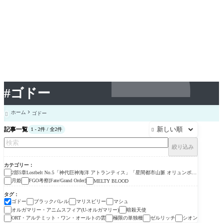
#ゴドー
ホーム
ゴドー

記事一覧
1 - 2件 / 全2件

絞り込み
カテゴリー
2部5章Lostbelt No.5「神代巨神海洋 アトランティス」「星間都市山脈 オリュンポ
ス」
月姫
FGO考察[Fate/Grand Order]
MELTY BLOOD
タグ
ゴドー
ブラックバレル
マリスビリー
マシュ
オルガマリー・アニムスフィア(U-オルガマリー)
暗殺天使
ORT・アルテミット・ワン・オールトの雲
極限の単独種
ゼルリッチ
シオン
FGO考察[Fate/Grand O