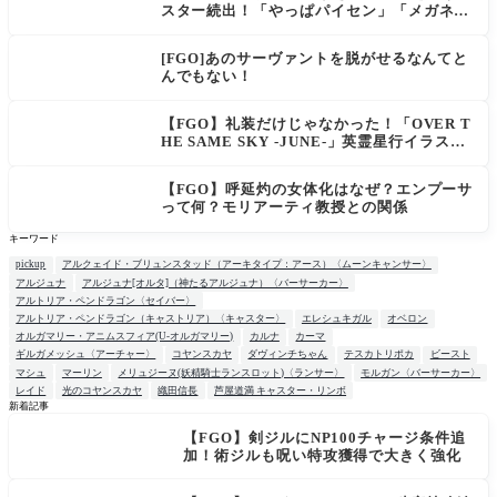
スター続出！「やっぱパイセン」「メガネよ
い文明」
[FGO]あのサーヴァントを脱がせるなんてと
んでもない！
【FGO】礼装だけじゃなかった！「OVER T
HE SAME SKY -JUNE-」英霊星行イラスト
＆登場サーヴァントがピックアップ召喚に登
場
【FGO】呼延灼の女体化はなぜ？エンプーサ
って何？モリアーティ教授との関係
キーワード
pickup
アルクェイド・ブリュンスタッド（アーキタイプ：アース）〈ムーンキャンサー〉
アルジュナ
アルジュナ[オルタ]（神たるアルジュナ）〈バーサーカー〉
アルトリア・ペンドラゴン〈セイバー〉
アルトリア・ペンドラゴン（キャストリア）〈キャスター〉
エレシュキガル
オベロン
オルガマリー・アニムスフィア(U-オルガマリー)
カルナ
カーマ
ギルガメッシュ〈アーチャー〉
コヤンスカヤ
ダヴィンチちゃん
テスカトリポカ
ビースト
マシュ
マーリン
メリュジーヌ(妖精騎士ランスロット)〈ランサー〉
モルガン〈バーサーカー〉
レイド
光のコヤンスカヤ
織田信長
芦屋道満 キャスター・リンボ
新着記事
【FGO】剣ジルにNP100チャージ条件追
NEW
加！術ジルも呪い特攻獲得で大きく強化