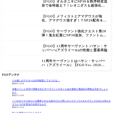
【FGO】オルタニキにNP30＆秩序特攻追
加で金時超え？！レオニダスも超強化で
「低レアとは思えない」の反響
【FGO】メフィストとアマデウスが強
化、アマデウス強すぎ！？NP20配布＆Ar
ts44％強化に「最強でワロタ」の声
【FGO】サーヴァント強化クエスト第20
弾！鬼女紅葉にNP30追加、ファントムも
大幅強化
【FGO】11周年サーヴァント ハサン・サ
ッバーハ(アズライール)の性能と霊基再臨
11周年サーヴァントはハサン・サッバー
ハ（アズライール）【FGO Fes. 2026】
「Fate/Grand Order」カルデア放送局 1
1周年SPまとめ
FGOアンテナ
ジル推しのマスターは今年歓喜してそうだな…
FGOアンテナ
水着イベント2026で実装されたサーヴァントを引くための覚悟と聖晶石の用意は万全でしょう
か？
FGOアンテナ
〇〇のカリスマみたいな固有スキルも好きだけど同じカリスマってスキルでランクがAとかBとか
そういうのを見るのも好きなんだ
FGOアンテナ
Wジル強化はどうなんだろう