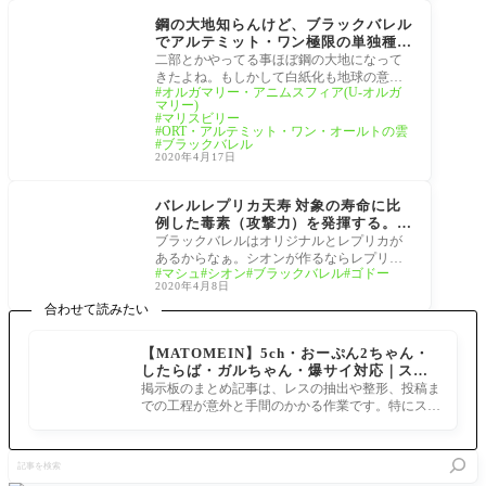
rder]
鋼の大地知らんけど、ブラックバレル
でアルテミット・ワン極限の単独種は
倒せるのかな？金星のアルテメット・
二部とかやってる事ほぼ鋼の大地になって
ワンを滅ぼしてる、いわば元祖 神を
きたよね。もしかして白紙化も地球の意志
オルガマリー・アニムスフィア(U-オルガ
撃ち落とした日だね。[FGO ORT 鋼
から為されたものなのでは？ へいよーかる
マリー)
の大地]マスター達の考察
でら
マリスビリー
ORT・アルテミット・ワン・オールトの雲
ブラックバレル
2020年4月17日
2部5章Lostbelt No.5「神
代巨神海洋 アトランテ
バレルレプリカ天寿 対象の寿命に比
ィス」「星間都市山脈
例した毒素（攻撃力）を発揮する。マ
オリュンポス」
シュ…[月姫・FGO]オリジナルとレプ
ブラックバレルはオリジナルとレプリカが
リカどっちかな？黒い銃身ブラックバ
あるからなぁ。シオンが作るならレプリカ
マシュ
シオン
ブラックバレル
ゴドー
レル
なんだろうけど へいよーかるでらっくす！
2020年4月8日
黒い
合わせて読みたい
【MATOMEIN】5ch・おーぷん2ちゃん・
したらば・ガルちゃん・爆サイ対応｜スマ
ホでまとめ記事を作れるアプリ FGOのまと
掲示板のまとめ記事は、レスの抽出や整形、投稿ま
め記事ができるまで
での工程が意外と手間のかかる作業です。特にスマ
ホで完結させようとすると、コ
記
事
を