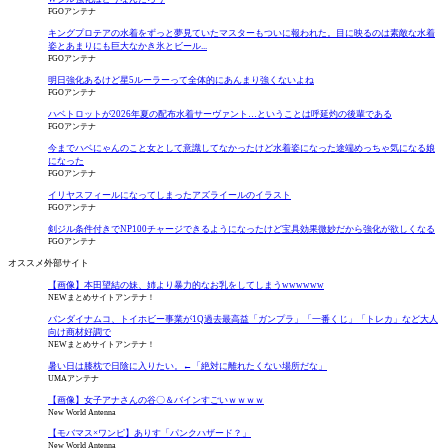
FGOアンテナ
キングプロテアの水着をずっと夢見ていたマスターもついに報われた。目に映るのは素敵な水着
姿とあまりにも巨大なかき氷とビール...
FGOアンテナ
明日強化あるけど星5ルーラーって全体的にあんまり強くないよね
FGOアンテナ
ハベトロットが2026年夏の配布水着サーヴァント…ということは呼延灼の後輩である
FGOアンテナ
今までハベにゃんのこと女として意識してなかったけど水着姿になった途端めっちゃ気になる娘
になった
FGOアンテナ
イリヤスフィールになってしまったアズライールのイラスト
FGOアンテナ
剣ジル条件付きでNP100チャージできるようになったけど宝具効果微妙だから強化が欲しくなる
FGOアンテナ
オススメ外部サイト
【画像】本田望結の妹、姉より暴力的なお乳をしてしまうwwwwww
NEWまとめサイトアンテナ！
バンダイナムコ、トイホビー事業が1Q過去最高益「ガンプラ」「一番くじ」「トレカ」など大人
向け商材好調で
NEWまとめサイトアンテナ！
暑い日は膝枕で日陰に入りたい。←「絶対に離れたくない場所だな」
UMAアンテナ
【画像】女子アナさんの谷〇＆バインすごいｗｗｗｗ
New World Antenna
【モバマス×ワンピ】ありす「パンクハザード？」
New World Antenna