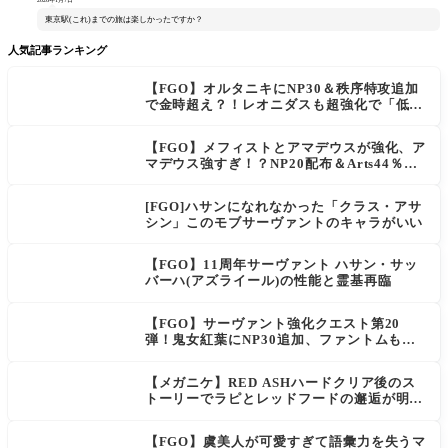
東京駅(これ)までの旅は楽しかったですか？
人気記事ランキング
【FGO】オルタニキにNP30＆秩序特攻追加
で金時超え？！レオニダスも超強化で「低レ
アとは思えない」の反響
【FGO】メフィストとアマデウスが強化、ア
マデウス強すぎ！？NP20配布＆Arts44％強
化に「最強でワロタ」の声
[FGO]ハサンになれなかった「クラス・アサ
シン」このモブサーヴァントのキャラがいい
【FGO】11周年サーヴァント ハサン・サッ
バーハ(アズライール)の性能と霊基再臨
【FGO】サーヴァント強化クエスト第20
弾！鬼女紅葉にNP30追加、ファントムも大
幅強化
【メガニケ】RED ASHハードクリア後のス
トーリーでラピとレッドフードの邂逅が明か
される。ラピの正体の謎そしてレッドフード
さん30年寝てた。【勝利の女神NIKKE】
【FGO】虞美人が可愛すぎて語彙力を失うマ