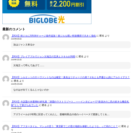
最新のコメント
【FGO】剣ジルにNP100チャージ条件追加！術ジルも呪い特攻獲得で大きく強化
に
匿名
より
2026年8月6日
汝はジャンヌ来るか
【FGO】プレイアブルでジョン欠地王の宝具とスキルが判明
に
匿名
より
2026年5月2日
欠地王って呼んであげて……
【FGO】シルエットのサーヴァントなのは確定！真名はリチャードの弟？それとも声優さん的にアルケイデス？
に
匿名
より
2026年4月28日
なのはが出てくるんじゃないのか
【FGO】今話題の水着BBの絆礼装「深淵のラストリゾート」――インタビューで“奈須きのこ氏の好きな概念礼
装”として挙げられていた
に
匿名
より
2026年1月8日
アズライールが1年間に区切ってくれたし、亜種特異点の頃のハイペースで更新してくれ…
【FGO】アフタータイム、マシュの言う「東京駅でこの世の地獄を体験したような」って何のこと？
に
匿名
よ
り
2026年1月7日