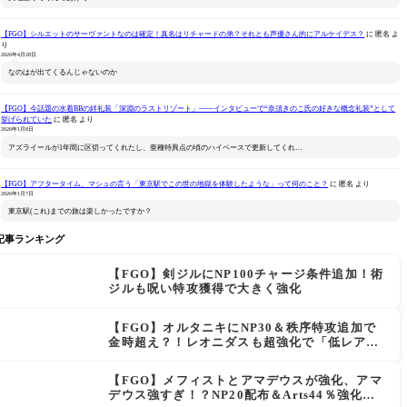
【FGO】シルエットのサーヴァントなのは確定！真名はリチャードの弟？それとも声優さん的にアルケイデス？
に
匿名
よ
り
2026年4月28日
なのはが出てくるんじゃないのか
【FGO】今話題の水着BBの絆礼装「深淵のラストリゾート」――インタビューで“奈須きのこ氏の好きな概念礼装”として
挙げられていた
に
匿名
より
2026年1月8日
アズライールが1年間に区切ってくれたし、亜種特異点の頃のハイペースで更新してくれ…
【FGO】アフタータイム、マシュの言う「東京駅でこの世の地獄を体験したような」って何のこと？
に
匿名
より
2026年1月7日
東京駅(これ)までの旅は楽しかったですか？
記事ランキング
【FGO】剣ジルにNP100チャージ条件追加！術
ジルも呪い特攻獲得で大きく強化
【FGO】オルタニキにNP30＆秩序特攻追加で
金時超え？！レオニダスも超強化で「低レアと
は思えない」の反響
【FGO】メフィストとアマデウスが強化、アマ
デウス強すぎ！？NP20配布＆Arts44％強化に