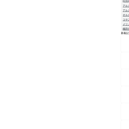
pick
アル
アル
オル
コヤ
メリ
織田
新着記
NE