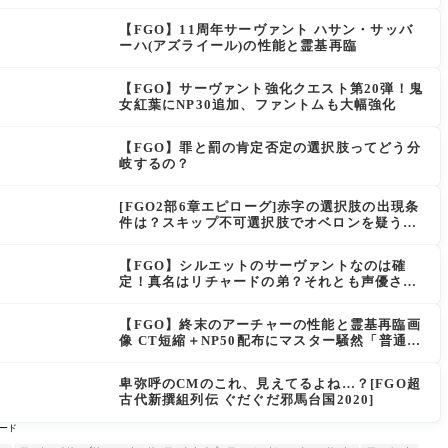
「最強でワロタ」の声
【FGO】11周年サーヴァント ハサン・サッバ
ーハ(アズライール)の性能と霊基再臨
【FGO】サーヴァント強化クエスト第20弾！鬼
女紅葉にNP30追加、ファントムも大幅強化
【FGO】罪と罰の肯定否定の選択肢ってどう分
岐するの？
[FGO2部6章エピローグ]赤字の選択肢の出現条
件は？スキップ不可選択肢でオベロンを疑う選
択肢を選ぶと好感度（察しのよさ？）が上がり
出てくる
【FGO】シルエットのサーヴァントなのは確
定！真名はリチャードの弟？それとも声優さん
的にアルケイデス？
【FGO】終末のアーチャーの性能と霊基再臨画
像 CT短縮＋NP50配布にマスター騒然「普通に
強い」「サポ性能高すぎ」
卑弥呼のCMのこれ、見えてるよね…？[FGO超
古代新撰組列伝 ぐだぐだ邪馬台国2020]
ード