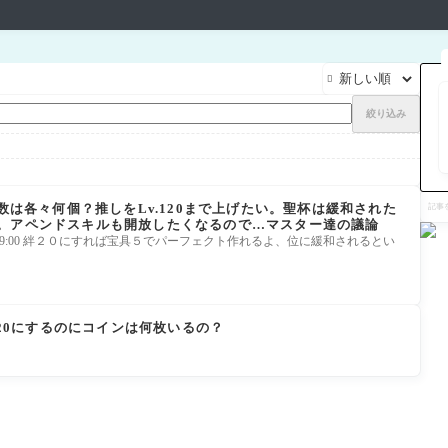

絞り込み
記
要数は各々何個？推しをLv.120まで上げたい。聖杯は緩和された
事
。アペンドスキルも開放したくなるので…マスター達の議論
を
検
7(金) 20:29:00 絆２０にすれば宝具５でパーフェクト作れるよ、位に緩和されるとい
索
V120にするのにコインは何枚いるの？