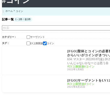
#コイン
ホーム
コイン

記事一覧
1 - 2件 / 全2件
カテゴリー
サーヴァント
タグ
LV上限開放
コイン
サーヴァント
[FGO]聖杯とコインの必
からいいがコインがきつい
634: マスター 2022/01/0
いんじゃないかなーとは思う自
LV上限開放
コイン
2022年1月8日
サーヴァント
[FGO]サーヴァントをL
LV上限開放
コイン
2021年8月25日