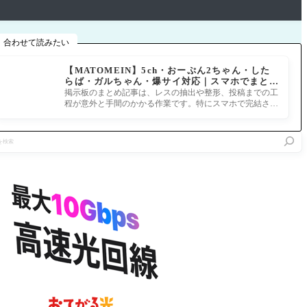
合わせて読みたい
【MATOMEIN】5ch・おーぷん2ちゃん・した
らば・ガルちゃん・爆サイ対応｜スマホでまとめ
記事を作れるアプリ FGOのまとめ記事ができる
掲示板のまとめ記事は、レスの抽出や整形、投稿までの工
まで
程が意外と手間のかかる作業です。特にスマホで完結させ
ようとすると、コ