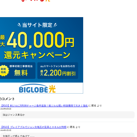
のコメント
【FGO】剣ジルにNP100チャージ条件追加！術ジルも呪い特攻獲得で大きく強化
に
匿名
より
2026年8月6日
汝はジャンヌ来るか
【FGO】プレイアブルでジョン欠地王の宝具とスキルが判明
に
匿名
より
2026年5月2日
欠地王って呼んであげて……