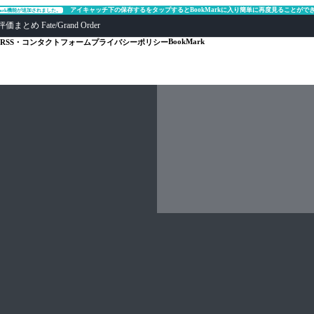
アイキャッチ下の保存するをタップするとBookMarkに入り簡単に再度見ることがで
Mark機能が追加されました。
ate/Grand Order
BookMark
RSS・コンタクトフォーム
プライバシーポリシー