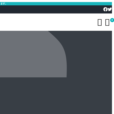
きます。


0