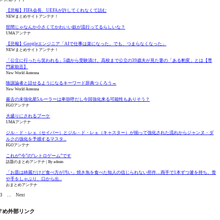
【悲報】FIFA会長、UEFAが許してくれなくて詰む
NEWまとめサイトアンテナ！
世間じゃなんか小さくてかわいい奴が流行ってるらしいな？
UMAアンテナ
【悲報】Googleエンジニア「AIで仕事は楽になった。でも、つまらなくなった」
NEWまとめサイトアンテナ！
「公立に行ったら笑われる」5歳から受験漬け。高校まで公立の39歳夫が見た妻の「ある豹変」とは【専
門家助言】
New World Antenna
陰謀論者と話せるようになるキーワード辞典つくろう→
New World Antenna
最古の未強化星5ルーラーは卑弥呼だし今回強化来る可能性もありそう？
FGOアンテナ
大盛りにされるブーケ
UMAアンテナ
ジル・ド・レェ（セイバー）とジル・ド・レェ（キャスター）が揃って強化された流れからジャンヌ・ダ
ルクの強化を予感するマスタ...
FGOアンテナ
これが“今”の“レトロゲーム”です
話題のまとめアンテナ
By admin
「お皿は綺麗だけど食べ方が汚い」焼き魚を食べた知人の信じられない所作…両手で1本ずつ箸を持ち、骨
や手をしゃぶり、口から出...
おまとめアンテナ
3
…
Next
すめ外部リンク