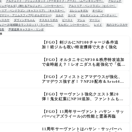
up
アルクェイド・ブリュンスタッド（アーキタイプ：アース）〈ムーンキャンサー〉
アルジュナ
ジュナ[オルタ]（神たるアルジュナ）〈バーサーカー〉
アルトリア・ペンドラゴン〈セイバー〉
トリア・ペンドラゴン（キャストリア）〈キャスター〉
エレシュキガル
オベロン
ガマリー・アニムスフィア(U-オルガマリー)
カルナ
カーマ
ギルガメッシュ〈アーチャー〉
ンスカヤ
ダヴィンチちゃん
テスカトリポカ
ビースト
マシュ
マーリン
ュジーヌ(妖精騎士ランスロット)〈ランサー〉
モルガン〈バーサーカー〉
レイド
光のコヤンスカヤ
信長
芦屋道満 キャスター・リンボ
事
【FGO】剣ジルにNP100チャージ条件追
W
加！術ジルも呪い特攻獲得で大きく強化
【FGO】オルタニキにNP30＆秩序特攻追加
で金時超え？！レオニダスも超強化で「低レ
アとは思えない」の反響
【FGO】メフィストとアマデウスが強化、
アマデウス強すぎ！？NP20配布＆Arts44％
強化に「最強でワロタ」の声
【FGO】サーヴァント強化クエスト第20
弾！鬼女紅葉にNP30追加、ファントムも大
幅強化
【FGO】11周年サーヴァント ハサン・サッ
バーハ(アズライール)の性能と霊基再臨
11周年サーヴァントはハサン・サッバーハ