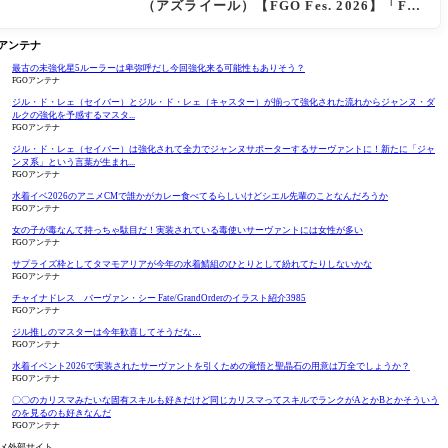
（アズライール）【FGO Fes. 2026】「Fat
e/Grand Order」カルデア放送局 11周年SP
まとめ
Oアンテナ
最古の未強化星5ルーラーは卑弥呼だし今回強化来る可能性もありそう？
FGOアンテナ
ジル・ド・レェ（セイバー）とジル・ド・レェ（キャスター）が揃って強化された流れからジャンヌ・ダ
ルクの強化を予感するマスタ...
FGOアンテナ
ジル・ド・レェ（セイバー）は強化されて全力でジャンヌサポーターするサーヴァントに！新たに「ジャ
ンヌ系」という言葉が生まれ...
FGOアンテナ
水着イベ2026のアニメCMで誰かがカレー食べてるらしいけどシエル先輩のことなんだろうか
FGOアンテナ
女の子が毒なんて持っちゃ駄目だ！実装されている毒使いサーヴァントには女性が多い
FGOアンテナ
サプライズ枠としてタマモアリアが今年の水着鯖組のひとりとして紛れてたりしないかな
FGOアンテナ
チャイナドレス バーヴァン・シー Fate/GrandOrderのイラスト紹介3985
FGOアンテナ
ジル推しのマスターは今年歓喜してそうだな…
FGOアンテナ
水着イベント2026で実装されたサーヴァントを引くための覚悟と聖晶石の用意は万全でしょうか？
FGOアンテナ
〇〇のカリスマみたいな固有スキルも好きだけど同じカリスマってスキルでランクがAとかBとかそういう
のを見るのも好きなんだ
FGOアンテナ
メ外部サイト