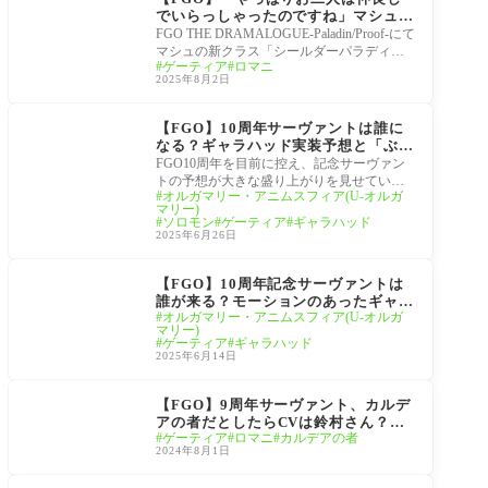
でいらっしゃったのですね」マシュの
新クラス演出時のロマニはロマニとゲ
FGO THE DRAMALOGUE-Paladin/Proof-にて
ーティア2人だった！マスター動揺
マシュの新クラス「シールダーパラディー
ゲーティア
ロマニ
ン」覚醒時、登場したのはロマニと……ま
2025年8月2日
さかのゲーティア!
冠位戴冠戦
【FGO】10周年サーヴァントは誰に
なる？ギャラハッド実装予想と「ぶっ
壊れ」性能への期待と不安
FGO10周年を目前に控え、記念サーヴァン
トの予想が大きな盛り上がりを見せていま
オルガマリー・アニムスフィア(U-オルガ
す。中でも実装が長らく期待されていたギ
マリー)
ャラハッ
ソロモン
ゲーティア
ギャラハッド
2025年6月26日
サーヴァント
【FGO】10周年記念サーヴァントは
誰が来る？モーションのあったギャラ
オルガマリー・アニムスフィア(U-オルガ
ハッド？それともいい加減ゲーティ
マリー)
ア？
ゲーティア
ギャラハッド
2025年6月14日
FGO9周年
【FGO】9周年サーヴァント、カルデ
アの者だとしたらCVは鈴村さん？杉
ゲーティア
ロマニ
カルデアの者
田さん？
2024年8月1日
FGOACコラボ螺旋証明