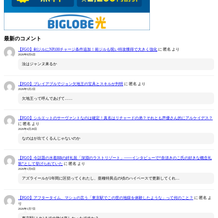
最新のコメント
【FGO】剣ジルにNP100チャージ条件追加！術ジルも呪い特攻獲得で大きく強化
に
匿名
より
2026年8月6日
汝はジャンヌ来るか
【FGO】プレイアブルでジョン欠地王の宝具とスキルが判明
に
匿名
より
2026年5月2日
欠地王って呼んであげて……
【FGO】シルエットのサーヴァントなのは確定！真名はリチャードの弟？それとも声優さん的にアルケイデス？
に
匿名
より
2026年4月28日
なのはが出てくるんじゃないのか
【FGO】今話題の水着BBの絆礼装「深淵のラストリゾート」――インタビューで“奈須きのこ氏の好きな概念礼
装”として挙げられていた
に
匿名
より
2026年1月8日
アズライールが1年間に区切ってくれたし、亜種特異点の頃のハイペースで更新してくれ…
【FGO】アフタータイム、マシュの言う「東京駅でこの世の地獄を体験したような」って何のこと？
に
匿名
よ
り
2026年1月7日