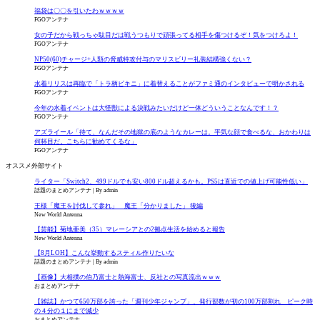
福袋は〇〇を引いたわｗｗｗｗ
FGOアンテナ
女の子だから戦っちゃ駄目だは戦うつもりで頑張ってる相手を傷つけるぞ！気をつけろよ！
FGOアンテナ
NP50(60)チャージ+人類の脅威特攻付与のマリスビリー礼装結構強くない？
FGOアンテナ
水着リリスは再臨で「トラ柄ビキニ」に着替えることがファミ通のインタビューで明かされる
FGOアンテナ
今年の水着イベントは大怪獣による決戦みたいだけど一体どういうことなんです！？
FGOアンテナ
アズライール「待て、なんだその地獄の底のようなカレーは。平気な顔で食べるな、おかわりは
何杯目だ。こちらに勧めてくるな」
FGOアンテナ
オススメ外部サイト
ライター「Switch2、499ドルでも安い800ドル超えるかも。PS5は直近での値上げ可能性低い」
話題のまとめアンテナ
By admin
王様「魔王を討伐して参れ」 魔王「分かりました」 後編
New World Antenna
【芸能】菊地亜美（35）マレーシアとの2拠点生活を始めると報告
New World Antenna
【8月LOH】こんな挙動するスティル作りたいな
話題のまとめアンテナ
By admin
【画像】大相撲の伯乃富士と熱海富士、反社との写真流出ｗｗｗ
おまとめアンテナ
【雑誌】かつて650万部を誇った「週刊少年ジャンプ」、発行部数が初の100万部割れ ピーク時
の４分の１にまで減少
おまとめアンテナ