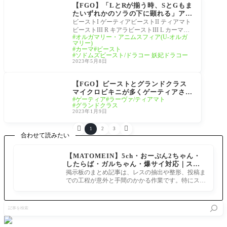
世界リリムハーロット
【FGO】「LとRが揃う時、SとGもま
喝采なき薔薇
たいずれかのソラの下に顕れる」アー
サーが語るLRはビーストIII？最新の
ビーストI ゲーティアビーストII ティアマト
ビースト事情
ビーストIII R キアラビーストIII L カーマビ
オルガマリー・アニムスフィア(U-オルガ
ーストIV フォウくんビーストIV L コヤンス
マリー)
カヤ
カーマ
ビースト
ソドムズビースト/ドラコー 妖妃ドラコー
2023年5月8日
ビースト
【FGO】ビーストとグランドクラス
マイクロビキニが多くゲーティアさん
ゲーティア
ラーヴァ/ティアマト
がハーレムすぎる
グランドクラス
2023年1月9日


1
2
3
合わせて読みたい
【MATOMEIN】5ch・おーぷん2ちゃん・
したらば・ガルちゃん・爆サイ対応｜スマ
ホでまとめ記事を作れるアプリ FGOのまと
掲示板のまとめ記事は、レスの抽出や整形、投稿ま
め記事ができるまで
での工程が意外と手間のかかる作業です。特にスマ
ホで完結させようとすると、コ
記
事
を
検