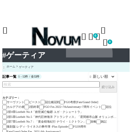





0

0
#ゲーティア
ホーム
ゲーティア

記事一覧
1 - 12件 / 全32件

絞り込み
カテゴリー
サーヴァント
ビースト
冠位戴冠戦
FGO考察[Fate/Grand Order]
カルデアの者
2部終章
FGO Fes.2022~7thAnniversaty~7周年イベント
冠位
2部4章Lostbelt No.4「創世滅亡輪廻 ユガ・クシェートラ」
2部5章Lostbelt No.5「神代巨神海洋 アトランティス」「星間都市山脈 オリュンポ
ス」
2部7章Lostbelt No.7：「黄金樹海紀行 ナウイ・ミクトラン」
攻略
雑記
復刻版:レディ･ライネスの事件簿 -Plus Episode-
FGO9周年
Fate/Grand Order Fes. 2021 6th Anniversary]