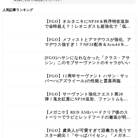
東京駅(これ)までの旅は楽しかったですか？
人気記事ランキング
【FGO】オルタニキにNP30＆秩序特攻追加
で金時超え？！レオニダスも超強化で「低レ
アとは思えない」の反響
【FGO】メフィストとアマデウスが強化、ア
マデウス強すぎ！？NP20配布＆Arts44％強
化に「最強でワロタ」の声
[FGO]ハサンになれなかった「クラス・アサ
シン」このモブサーヴァントのキャラがいい
【FGO】11周年サーヴァント ハサン・サッ
バーハ(アズライール)の性能と霊基再臨
【FGO】サーヴァント強化クエスト第20
弾！鬼女紅葉にNP30追加、ファントムも大
幅強化
【メガニケ】RED ASHハードクリア後のス
トーリーでラピとレッドフードの邂逅が明か
される。ラピの正体の謎そしてレッドフード
さん30年寝てた。【勝利の女神NIKKE】
【FGO】虞美人が可愛すぎて語彙力を失うマ
スター続出！「やっぱパイセン」「メガネよ