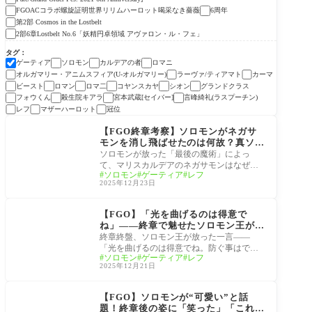
FGOACコラボ螺旋証明世界リリムハーロット喝采なき薔薇
6周年
第2部 Cosmos in the Lostbelt
2部6章Lostbelt No.6「妖精円卓領域 アヴァロン・ル・フェ」
タグ
ゲーティア
ソロモン
カルデアの者
ロマニ
オルガマリー・アニムスフィア(U-オルガマリー)
ラーヴァ/ティアマト
カーマ
ビースト
ロマン
ロマ二
コヤンスカヤ
シオン
グランドクラス
フォウくん
殺生院キアラ
宮本武蔵[セイバー]
言峰綺礼(ラスプーチン)
レフ
マザーハーロット
冠位
2部終章
【FGO終章考察】ソロモンがネガサ
モンを消し飛ばせたのは何故？真ソロ
モンが教えた宝具「アルス・ノヴァ訣
ソロモンが放った「最後の魔術」によっ
別の時きたれり、其は世界を手放すも
て、マリスカルデアのネガサモンはなぜ消
ソロモン
ゲーティア
レフ
の」
滅したのか。 その答えは、ソロモン王が自
2025年12月23日
らの存
2部終章
【FGO】「光を曲げるのは得意で
ね」――終章で魅せたソロモン王が格
好良すぎると話題
終章終盤、ソロモン王が放った一言――
「光を曲げるのは得意でね。防ぐ事はでき
ソロモン
ゲーティア
レフ
ないが、集めるだけならお手の物だ」。 ゲ
2025年12月21日
ーティ
冠位戴冠戦
【FGO】ソロモンが“可愛い”と話
題！終章後の姿に「笑った」「これが