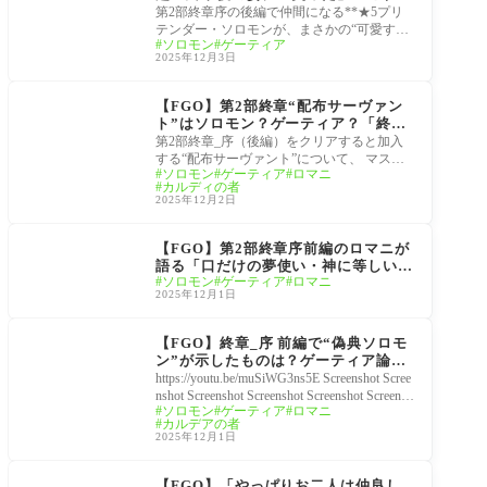
最強の魔術師か」ギャグ堕ちの予感
第2部終章序の後編で仲間になる**★5プリ
テンダー・ソロモンが、まさかの“可愛すぎ
ソロモン
ゲーティア
る姿”でマスターたちを驚かせた。かつて人
2025年12月3日
理
冠位戴冠戦
【FGO】第2部終章“配布サーヴァン
ト”はソロモン？ゲーティア？「終章
限定」表記とバレンタイン非対応を読
第2部終章_序（後編）をクリアすると加入
み解く
する“配布サーヴァント”について、 マスタ
ソロモン
ゲーティア
ロマニ
ー達の間で 「これソロモンなの？」「ゲー
カルディの者
テ
2025年12月2日
冠位戴冠戦
【FGO】第2部終章序前編のロマニが
語る「口だけの夢使い・神に等しいと
ソロモン
ゲーティア
ロマニ
語る仙人モドキ・雪原の女王・救世主
2025年12月1日
のなれの果て」は誰？
冠位戴冠戦
【FGO】終章_序 前編で“偽典ソロモ
ン”が示したものは？ゲーティア論争
をまとめ
https://youtu.be/muSiWG3ns5E Screenshot Scree
nshot Screenshot Screenshot Screenshot Screensh
ソロモン
ゲーティア
ロマニ
ot Screenshot Screenshot Screenshot Screenshot
カルデアの者
Screenshot Screenshot Screenshot Screensh
2025年12月1日
FGO Fes. 2025
【FGO】「やっぱりお二人は仲良し