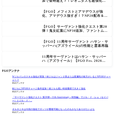
加で金時超え？！レオニダスも超強化で
「低レアとは思えない」の反響
【FGO】メフィストとアマデウスが強
化、アマデウス強すぎ！？NP20配布＆Ar
ts44％強化に「最強でワロタ」の声
【FGO】サーヴァント強化クエスト第20
弾！鬼女紅葉にNP30追加、ファントムも
大幅強化
【FGO】11周年サーヴァント ハサン・サ
ッバーハ(アズライール)の性能と霊基再臨
11周年サーヴァントはハサン・サッバー
ハ（アズライール）【FGO Fes. 2026】
「Fate/Grand Order」カルデア放送局 1
1周年SPまとめ
FGOアンテナ
Wジルドレのスキル強化が実装！剣ジルはジャンヌ系または星属性の味方がいるとNP100チャー
ジ！？
FGOアンテナ
剣ジルにNP100チャージ条件追加！術ジルも呪い特攻獲得で大きく強化
FGOアンテナ
「サーヴァント強化クエスト 第20弾～11th Anniversary～特別編」でジル・ド・レェ（セイバ
ー）とジル・ド・...
FGOアンテナ
オルタニキは今回の強化でガッツが重複可能になったのもかなりありがたいよな
FGOアンテナ