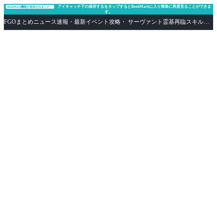
アイキャッチ下の保存するをタップするとBookMarkに入り簡単に再度見ることができま
BookMark機能が追加されました。
す。
FGOまとめニュース速報・最新イベント攻略・ サーヴァント霊基再臨スキル性能評価まとめ Fate/Grand Order