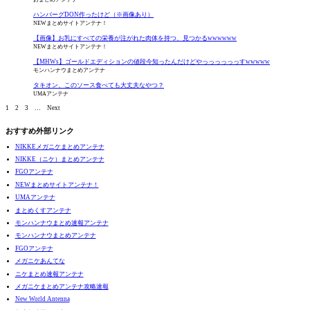
ハンバーグDON作ったけど（※画像あり）
NEWまとめサイトアンテナ！
【画像】お乳にすべての栄養が注がれた肉体を持つ、見つかるwwwwww
NEWまとめサイトアンテナ！
【MHWs】ゴールドエディションの値段今知ったんだけどやっっっっっっすwwwww
モンハンナウまとめアンテナ
タキオン、このソース食べても大丈夫なやつ？
UMAアンテナ
1
2
3
…
Next
おすすめ外部リンク
NIKKEメガニケまとめアンテナ
NIKKE（ニケ）まとめアンテナ
FGOアンテナ
NEWまとめサイトアンテナ！
UMAアンテナ
まとめくすアンテナ
モンハンナウまとめ速報アンテナ
モンハンナウまとめアンテナ
FGOアンテナ
メガニケあんてな
ニケまとめ速報アンテナ
メガニケまとめアンテナ攻略速報
New World Antenna