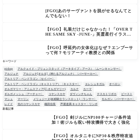
い文明」
[FGO]あのサーヴァントを脱がせるなんてと
んでもない！
【FGO】礼装だけじゃなかった！「OVER T
HE SAME SKY -JUNE-」英霊星行イラスト
＆登場サーヴァントがピックアップ召喚に登
場
【FGO】呼延灼の女体化はなぜ？エンプーサ
って何？モリアーティ教授との関係
キーワード
pickup
アルクェイド・ブリュンスタッド（アーキタイプ：アース）〈ムーンキャンサー〉
アルジュナ
アルジュナ[オルタ]（神たるアルジュナ）〈バーサーカー〉
アルトリア・ペンドラゴン〈セイバー〉
アルトリア・ペンドラゴン（キャストリア）〈キャスター〉
エレシュキガル
オベロン
オルガマリー・アニムスフィア(U-オルガマリー)
カルナ
カーマ
ギルガメッシュ〈アーチャー〉
コヤンスカヤ
ダヴィンチちゃん
テスカトリポカ
ビースト
マシュ
マーリン
メリュジーヌ(妖精騎士ランスロット)〈ランサー〉
モルガン〈バーサーカー〉
レイド
光のコヤンスカヤ
織田信長
芦屋道満 キャスター・リンボ
新着記事
【FGO】剣ジルにNP100チャージ条件追
NEW
加！術ジルも呪い特攻獲得で大きく強化
【FGO】オルタニキにNP30＆秩序特攻追