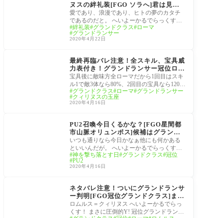
ヌスの絆礼装[FGO ソラへ]君は見
る。この腕は、かの最高神の腕であ
愛であり、浪漫であり、ヒトの夢のカタチ
り…ローマ！
であるのだと。 へいよーかるでらっくす！
絆礼装
グランドクラス
ローマ
ロムルス=クィリヌス(ランサー)装備時の
グランドランサー
み、自
2020年4月22日
サーヴァント
最終再臨バレ注意！全スキル、宝具威
力表付き！グランドランサー冠位ロム
ルス＝クィリヌス[FGOグランドクラ
宝具後に敵味方全ローマだから1回目はスキ
ス]やっぱり１ローマ20%っぽいね倍
ル1で敵3体なら80%、2回目の宝具なら120%
グランドクラス
ローマ
グランドランサー
率
か へいよーかるでらっくす！ １ローマと言
クィリヌスの玉座
うパワ
2020年4月16日
サーヴァント
PU2召喚今日くるかな？[FGO星間都
市山脈オリュンポス]候補はグランド
ランサーと…が来るかな?!マスター達
いつも通りなら今日かなぁ他にも何かある
のピックアップサーヴァント予想
といいんだが。 へいよーかるでらっくす！
神を撃ち落とす日
グランドクラス
冠位
冠位持ちのグランドクラスはコンプしたい
PU2
ので
2020年4月16日
サーヴァント
ネタバレ注意！ついにグランドランサ
ー判明[FGO冠位グランドクラス]まさ
に圧倒的Yだね。
ロムルス＝クィリヌス へいよーかるでらっ
くす！ まさに圧倒的Y! 冠位グランドランサ