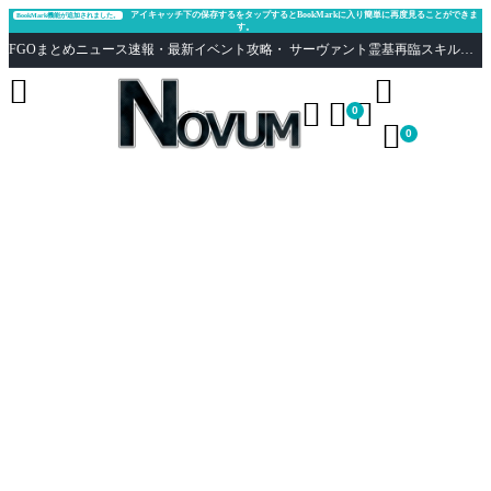
アイキャッチ下の保存するをタップするとBookMarkに入り簡単に再度見ることができま
BookMark機能が追加されました。
す。
FGOまとめニュース速報・最新イベント攻略・ サーヴァント霊基再臨スキル性能評価まとめ Fate/Grand Order





0

0