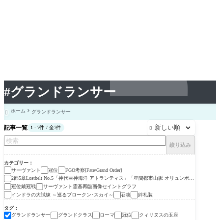
#グランドランサー
ホーム
グランドランサー

記事一覧
1 - 7件 / 全7件

絞り込み
カテゴリー
サーヴァント
冠位
FGO考察[Fate/Grand Order]
2部5章Lostbelt No.5「神代巨神海洋 アトランティス」「星間都市山脈 オリュンポ
ス」
冠位戴冠戦
サーヴァント霊基再臨画像セイントグラフ
インドラの大試練 ～巡るブロークン･スカイ～
召喚
絆礼装
タグ
グランドランサー
グランドクラス
ローマ
冠位
クィリヌスの玉座