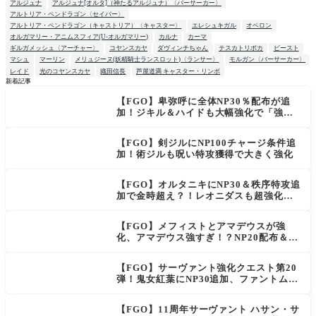
アルジュナ
アルジュナ[オルタ]（神たるアルジュナ）〈バーサーカー〉
アルトリア・ペンドラゴン〈セイバー〉
アルトリア・ペンドラゴン（キャストリア）〈キャスター〉
エレシュキガル
オベロン
オルガマリー・アニムスフィア(U-オルガマリー)
カルナ
カーマ
ギルガメッシュ〈アーチャー〉
コヤンスカヤ
ダヴィンチちゃん
テスカトリポカ
ビースト
マシュ
マーリン
メリュジーヌ(妖精騎士ランスロット)〈ランサー〉
モルガン〈バーサーカー〉
レイド
光のコヤンスカヤ
織田信長
芦屋道満 キャスター・リンボ
新着記事
【FGO】卑弥呼に全体NP30％配布が追
NEW
加！ジキル＆ハイドも大幅強化で「強す
ぎる」の声
【FGO】剣ジルにNP100チャージ条件追
加！術ジルも呪い特攻獲得で大きく強化
【FGO】オルタニキにNP30＆秩序特攻追
加で金時超え？！レオニダスも超強化で
「低レアとは思えない」の反響
【FGO】メフィストとアマデウスが強
化、アマデウス強すぎ！？NP20配布＆Ar
ts44％強化に「最強でワロタ」の声
【FGO】サーヴァント強化クエスト第20
弾！鬼女紅葉にNP30追加、ファントムも
大幅強化
【FGO】11周年サーヴァント ハサン・サ