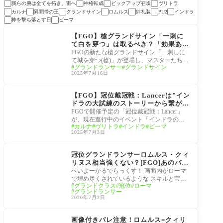
我らの腕は全てを拓き、宙へ
神格転成
ピックアップ召喚
ヴリトラ
カルナ
異聞帯の王
グランドサイン
ロムルス
絆礼装
インドラ
PU2
神を撃ち落とす日
ビーマ
冠位戴冠戦
【FGO】槍グランドサイン「一刺に
て白を穿つ」は取るべき？「効果あり
まくり」「いの一番で確保しろ」
FGOの新たな槍グランドサイン「一刺しに
て城を穿つ(槍)」が登場し、マスターたちの
グランドランサー
グランドサイン
間で話題を呼んでいます。その長い効果に
2025年7月16日
「覚え
冠位戴冠戦
【FGO】冠位戴冠戦：Lancerは"イン
ドラの大試練のストーリーから繋がる
バトル"挑むべきグランドはインドサ
FGOで開催予定の「冠位戴冠戦：Lancer」
ーヴァント？
が、現在進行中のイベント「インドラの大
カルナ
ヴリトラ
インドラ
ビーマ
試練 ～巡るブロークン・スカイ～」とスト
2025年7月3日
ーリー的
サーヴァント
冠位グランドランサーロムルス・クィ
リヌス相当強くない？[FGO]あのバフ
の数値とお手軽特攻で弱いわけがない
へいよーかるでらっくす！ 画面内がローマ
で埋め尽くされているような スキルと宝具
グランドクラス
冠位
ローマ
もローマだらけ うちのカルデアのローマさ
グランドランサー
んは
2020年7月2日
サーヴァント
画像付きバレ注意！ロムルス=クィリ