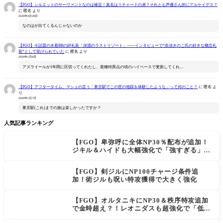
【FGO】シルエットのサーヴァントなのは確定！真名はリチャードの弟？それとも声優さん的にアルケイデス？
に
匿名
より
2026年4月28日
なのはが出てくるんじゃないのか
【FGO】今話題の水着BBの絆礼装「深淵のラストリゾート」――インタビューで“奈須きのこ氏の好きな概念礼
装”として挙げられていた
に
匿名
より
2026年1月8日
アズライールが1年間に区切ってくれたし、亜種特異点の頃のハイペースで更新してくれ…
【FGO】アフタータイム、マシュの言う「東京駅でこの世の地獄を体験したような」って何のこと？
に
匿名
よ
り
2026年1月7日
東京駅(これ)までの旅は楽しかったですか？
人気記事ランキング
【FGO】卑弥呼に全体NP30％配布が追加！
ジキル＆ハイドも大幅強化で「強すぎる」の
声
【FGO】剣ジルにNP100チャージ条件追
加！術ジルも呪い特攻獲得で大きく強化
【FGO】オルタニキにNP30＆秩序特攻追加
で金時超え？！レオニダスも超強化で「低レ
アとは思えない」の反響