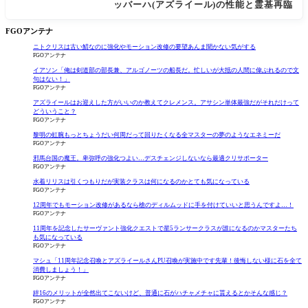
ッバーハ(アズライール)の性能と霊基再臨
FGOアンテナ
ニトクリスは古い鯖なのに強化やモーション改修の要望あんま聞かない気がする
FGOアンテナ
イアソン「俺は剣道部の部長兼、アルゴノーツの船長だ。忙しいが大抵の人間に偉ぶれるので文
句はない！」
FGOアンテナ
アズライールはお迎えした方がいいのか教えてクレメンス。アサシン単体最強だがそれだけって
どういうこと？
FGOアンテナ
黎明の虹腕もっとちょうだい何周だって回りたくなる全マスターの夢のようなエネミーだ
FGOアンテナ
邪馬台国の魔王。卑弥呼の強化つよい…デスチェンジしないなら最適クリサポーター
FGOアンテナ
水着リリスは引くつもりだが実装クラスは何になるのかとても気になっている
FGOアンテナ
12周年でもモーション改修があるなら槍のディルムッドに手を付けていいと思うんですよ…！
FGOアンテナ
11周年を記念したサーヴァント強化クエストで星5ランサークラスが誰になるのかマスターたち
も気になっている
FGOアンテナ
マシュ「11周年記念召喚とアズライールさんPU召喚が実施中です先輩！後悔しない様に石を全て
消費しましょう！」
FGOアンテナ
絆16のメリットが全然出てこないけど、普通に石がハチャメチャに貰えるとかそんな感じ？
FGOアンテナ