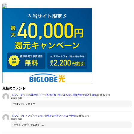
最新のコメント
【FGO】剣ジルにNP100チャージ条件追加！術ジルも呪い特攻獲得で大きく強化
に
匿名
より
2026年8月6日
汝はジャンヌ来るか
【FGO】プレイアブルでジョン欠地王の宝具とスキルが判明
に
匿名
より
2026年5月2日
欠地王って呼んであげて……