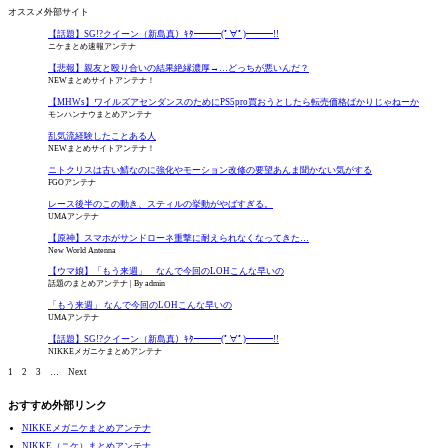
オススメ外部サイト
【話題】SG!?クイーン（新島真）ｷﾀ━━━(ﾟ∀ﾟ)━━━!!
ニケまとめ速報アンテナ
【悲報】親友と殴り合いの結果絶縁濃厚→…どっちが悪いんだ？
NEWまとめサイトアンテナ！
【MHWs】ワイルズアセンダンスのためにPS5pro買おうとしたら転売価格ばかりじゃねーか
モンハンナウまとめアンテナ
乱気流経験したことある人
NEWまとめサイトアンテナ！
ニトクリスは古い鯖なのに強化やモーション改修の要望あんま聞かない気がする
FGOアンテナ
レース後半のこの動き、スティルの挙動がやばすぎる。
UMAアンテナ
【原神】スマホがサンドローネ重撃に耐えられなくなってきた…
New World Antenna
【ウマ娘】「もう来週」 なんで今回のLOHこんな早いの
話題のまとめアンテナ
By admin
「もう来週」 なんで今回のLOHこんな早いの
UMAアンテナ
【話題】SG!?クイーン（新島真）ｷﾀ━━━(ﾟ∀ﾟ)━━━!!
NIKKEメガニケまとめアンテナ
1
2
3
…
Next
おすすめ外部リンク
NIKKEメガニケまとめアンテナ
NIKKE（ニケ）まとめアンテナ