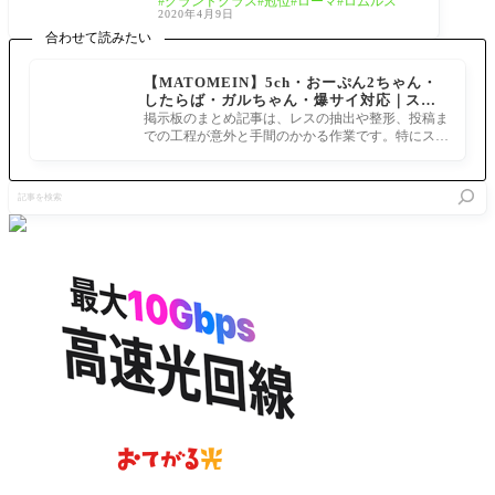
グランドクラス
冠位
ローマ
ロムルス
ー ロムルス＝クィリヌス ローマ、カッコイ
2020年4月9日
ィ
合わせて読みたい
【MATOMEIN】5ch・おーぷん2ちゃん・
したらば・ガルちゃん・爆サイ対応｜スマ
ホでまとめ記事を作れるアプリ FGOのまと
掲示板のまとめ記事は、レスの抽出や整形、投稿ま
め記事ができるまで
での工程が意外と手間のかかる作業です。特にスマ
ホで完結させようとすると、コ
記
事
を
検
索