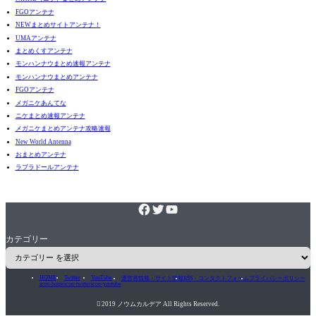
FGOアンテナ
NEWまとめサイトアンテナ！
UMAアンテナ
まとめくすアンテナ
モンハンナウまとめ速報アンテナ
モンハンナウまとめアンテナ
FGOアンテナ
メガニケあんてな
ニケまとめ速報アンテナ
メガニケまとめアンテナ攻略速報
New World Antenna
おまとめアンテナ
ラブラドールアンテナ
カテゴリー
HOME
Twitter
YouTube
運営者情報・サイト情報
RSS・コンタクトフォーム
プライバシーポリシー
icon-home
icon-twitter
icon-youtube

2019 ノウムカルデア All Rights Reserved.