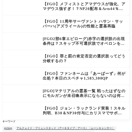
【FGO】メフィストとアマデウスが強化、ア
マデウス強すぎ！？NP20配布＆Arts44％強
化に「最強でワロタ」の声
【FGO】11周年サーヴァント ハサン・サッ
バーハ(アズライール)の性能と霊基再臨
[FGO2部6章エピローグ]赤字の選択肢の出現
条件は？スキップ不可選択肢でオベロンを疑
う選択肢を選ぶと好感度（察しのよさ？）が
上がり出てくる
【FGO】罪と罰の肯定否定の選択肢ってどう
分岐するの？
【FGO】ファンネームは「あーぱーず」何が
出処？本日のスペチャ1,585,300QP
[FGO]マテリアルの霊基一覧 戦ったはずなの
にモルガンが未召喚表示にならないのは何
故？
【FGO】ジョン・ラックランド実装！スキル
判明、B30＆NP30付与にカリスマでサポ性
能は高め？再臨でワンコがついてきてお得！
キーワード
pickup
アルクェイド・ブリュンスタッド（アーキタイプ：アース）〈ムーンキャンサー〉