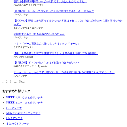
明日は令和8年8月8日ハッピーの日です。あとはわかりますね。
NEWまとめサイトアンテナ！
（8月LoH）もしかしてコンセって今回は微妙スキルだったりするか？
UMAアンテナ
【MHNow】野良に文句言ってるやつの大多数はそれしてないだけの雑魚だから聞く耳持つだけ
ムダよ
モンハンナウまとめアンテナ
同期相手にあまりにも容赦のないスペちゃん
UMAアンテナ
？？？「ゲーム実況なんて誰でもできる」わい「ほーん」
まとめくすアンテナ
【中小企業の賃上げの方が重要では？】大企業の賃上げ率5.37% 春闘集計
New World Antenna
【8月LOH】ドトウの金スキルはどれ取ったほうがいい？
話題のまとめアンテナ
By admin
ビショーネ「もしかして私が星5ランサーの強化枠に選ばれる可能性ないんですか…？」
FGOアンテナ
1
2
3
…
Next
おすすめ外部リンク
NIKKEメガニケまとめアンテナ
NIKKE（ニケ）まとめアンテナ
FGOアンテナ
NEWまとめサイトアンテナ！
UMAアンテナ
まとめくすアンテナ