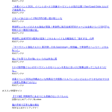
FGOアンテナ
「水着イベント2026」イベントボーナス対象サーヴァントが先行公開！Fate/Grand Order カルデ
ア放送局 ラ...
FGOアンテナ
ジキハイあとはハイド時のNPの使い道が欲しいな
FGOアンテナ
卑弥呼とジキハイのスキル強化が実装！卑弥呼に味方全体NP30チャージ＆全体クリバフ30(3T)と
即時スター獲得24個が追...
FGOアンテナ
卑弥呼に全体NP30％配布が追加！ジキル＆ハイドも大幅強化で「強すぎる」の声
FGOアンテナ
「サーヴァント強化クエスト 第20弾～11th Anniversary～特別編」で卑弥呼とヘンリー・ジキル
&ハイ...
FGOアンテナ
低レアを育てた方が強いというのは本当に罠
FGOアンテナ
1.5〜2部序盤ぐらいのサーヴァントのモーション今見ると古いけど順番は回ってこなさそうだ
な…
FGOアンテナ
水着イベント2026は沖縄みたいな特異点で大怪獣バトル？いったいどんなシナリオなのかマスタ
ー諸君も想像がつかない
FGOアンテナ
オススメ外部サイト
【ウマ娘】同期相手にあまりにも容赦のないスペちゃん
話題のまとめアンテナ
By admin
脳の手術で正常な脳を摘出
NEWまとめサイトアンテナ！