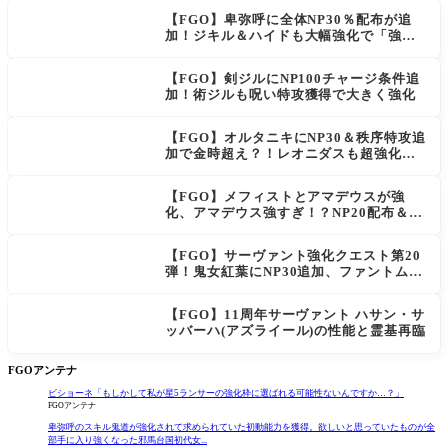
【FGO】卑弥呼に全体NP30％配布が追
NEW
加！ジキル＆ハイドも大幅強化で「強す
ぎる」の声
【FGO】剣ジルにNP100チャージ条件追
加！術ジルも呪い特攻獲得で大きく強化
【FGO】オルタニキにNP30＆秩序特攻追
加で金時超え？！レオニダスも超強化で
「低レアとは思えない」の反響
【FGO】メフィストとアマデウスが強
化、アマデウス強すぎ！？NP20配布＆Ar
ts44％強化に「最強でワロタ」の声
【FGO】サーヴァント強化クエスト第20
弾！鬼女紅葉にNP30追加、ファントムも
大幅強化
【FGO】11周年サーヴァント ハサン・サ
ッバーハ(アズライール)の性能と霊基再臨
FGOアンテナ
ビショーネ「もしかして私が星5ランサーの強化枠に選ばれる可能性ないんですか…？」
FGOアンテナ
卑弥呼のスキル鬼道が強化されて求められていた初動能力を獲得。欲しいと思っていたものが全
部手に入り強くなった邪馬台国初代女...