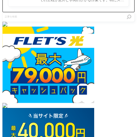
ホで完結させようとすると、コ
記
事
を
検
索