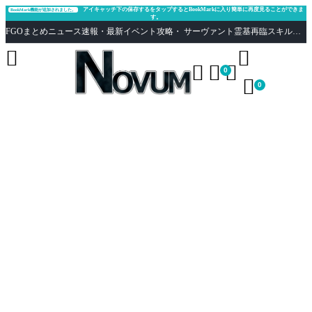
アイキャッチ下の保存するをタップするとBookMarkに入り簡単に再度見ることができま
BookMark機能が追加されました。
す。
FGOまとめニュース速報・最新イベント攻略・ サーヴァント霊基再臨スキル性能評価まとめ Fate/Grand Order





0

0