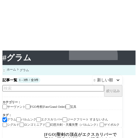
#グラム
ホーム
グラム

記事一覧
1 - 3件 / 全3件

絞り込み
カテゴリー
サーヴァント
FGO考察[Fate/Grand Order]
宝具
タグ
グラム
バルムンク
エクスカリバー
ジークフリート すまないさん
シグルド
ロンゴミニアド
幻想大剣・天魔失墜（バルムンク）
ゲイボルク
サーヴァント
[FGO]聖剣の頂点がエクスカリバーで