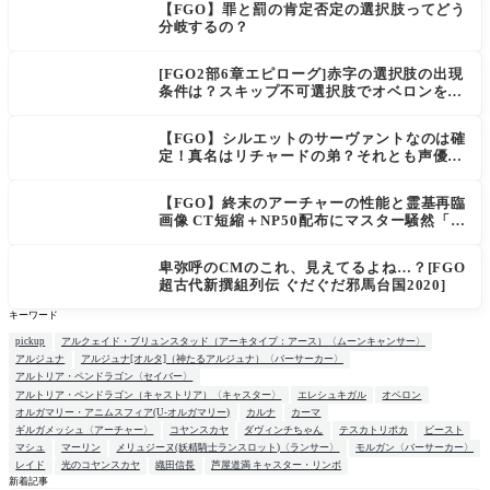
【FGO】罪と罰の肯定否定の選択肢ってどう
分岐するの？
[FGO2部6章エピローグ]赤字の選択肢の出現
条件は？スキップ不可選択肢でオベロンを疑
う選択肢を選ぶと好感度（察しのよさ？）が
上がり出てくる
【FGO】シルエットのサーヴァントなのは確
定！真名はリチャードの弟？それとも声優さ
ん的にアルケイデス？
【FGO】終末のアーチャーの性能と霊基再臨
画像 CT短縮＋NP50配布にマスター騒然「普
通に強い」「サポ性能高すぎ」
卑弥呼のCMのこれ、見えてるよね…？[FGO
超古代新撰組列伝 ぐだぐだ邪馬台国2020]
キーワード
pickup
アルクェイド・ブリュンスタッド（アーキタイプ：アース）〈ムーンキャンサー〉
アルジュナ
アルジュナ[オルタ]（神たるアルジュナ）〈バーサーカー〉
アルトリア・ペンドラゴン〈セイバー〉
アルトリア・ペンドラゴン（キャストリア）〈キャスター〉
エレシュキガル
オベロン
オルガマリー・アニムスフィア(U-オルガマリー)
カルナ
カーマ
ギルガメッシュ〈アーチャー〉
コヤンスカヤ
ダヴィンチちゃん
テスカトリポカ
ビースト
マシュ
マーリン
メリュジーヌ(妖精騎士ランスロット)〈ランサー〉
モルガン〈バーサーカー〉
レイド
光のコヤンスカヤ
織田信長
芦屋道満 キャスター・リンボ
新着記事