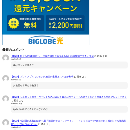
最新のコメント
【FGO】剣ジルにNP100チャージ条件追加！術ジルも呪い特攻獲得で大きく強化
に
匿名
より
2026年8月6日
汝はジャンヌ来るか
【FGO】プレイアブルでジョン欠地王の宝具とスキルが判明
に
匿名
より
2026年5月2日
欠地王って呼んであげて……
【FGO】シルエットのサーヴァントなのは確定！真名はリチャードの弟？それとも声優さん的にアルケイデス？
に
匿名
より
2026年4月28日
なのはが出てくるんじゃないのか
【FGO】今話題の水着BBの絆礼装「深淵のラストリゾート」――インタビューで“奈須きのこ氏の好きな概念礼
装”として挙げられていた
に
匿名
より
2026年1月8日