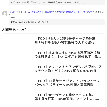
アズライールが1年間に区切ってくれたし、亜種特異点の頃のハイペースで更新してくれ…
【FGO】アフタータイム、マシュの言う「東京駅でこの世の地獄を体験したような」って何のこと？
に
匿名
よ
り
2026年1月7日
東京駅(これ)までの旅は楽しかったですか？
人気記事ランキング
【FGO】剣ジルにNP100チャージ条件追
加！術ジルも呪い特攻獲得で大きく強化
【FGO】オルタニキにNP30＆秩序特攻追加
で金時超え？！レオニダスも超強化で「低レ
アとは思えない」の反響
【FGO】メフィストとアマデウスが強化、ア
マデウス強すぎ！？NP20配布＆Arts44％強
化に「最強でワロタ」の声
【FGO】11周年サーヴァント ハサン・サッ
バーハ(アズライール)の性能と霊基再臨
【FGO】サーヴァント強化クエスト第20
弾！鬼女紅葉にNP30追加、ファントムも大
幅強化