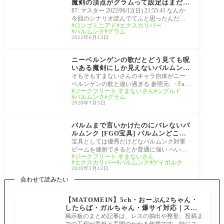
魔剣の頂点がグラムって設定はまだ生
きているのかな？そもそも聖剣魔剣の
87: マスター 2022/06/12(日) 21:55:41 なんか
定義とは
今回のシナリオ読んでてふと思ったんだけ
ロンゴミニアド
エクスカリバー
どフェイト宇宙で一番ランクが上の聖剣な
バルムンク
グラム
り魔剣って
2022年6月13日
サーヴァント
ニーベルンゲンの歌だとどう見ても呪
いある魔剣にしか見えないバルムンク
だが聖剣要素どこにあるんだろうか？
そもそもすまないさんのキャラ自体がニー
[FGO]
ベルンゲンの歌と違い過ぎる 参照元: ・Fate/
ジークフリート すまないさん
シグルド
Grand Order考察・雑談スレ 第4249の聖杯 44:
バルムンク
グラム
FGO民 202
2020年7月5日
サーヴァント
バルムまで言いかけたのにバレないバ
ルムンク [FGO宝具] バルムンどころ
かバルムンクと言い切って撃ち合った
宝具としては優秀だけどなバルムンク対軍
のに真名に気付かない英霊だっている
ビームを連射できるとか普通に強い へいよ
ジークフリート すまないさん
くらいの知名度だぞ
ーかるでらっくす！ すまない、本当にすま
エクスカリバー
バルムンク
ゲイボルク
ない
2020年2月12日
合わせて読みたい
【MATOMEIN】5ch・おーぷん2ちゃん・
したらば・ガルちゃん・爆サイ対応｜スマ
ホでまとめ記事を作れるアプリ FGOのまと
掲示板のまとめ記事は、レスの抽出や整形、投稿ま
め記事ができるまで
での工程が意外と手間のかかる作業です。特にスマ