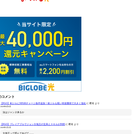
のコメント
【FGO】剣ジルにNP100チャージ条件追加！術ジルも呪い特攻獲得で大きく強化
に
匿名
より
2026年8月6日
汝はジャンヌ来るか
【FGO】プレイアブルでジョン欠地王の宝具とスキルが判明
に
匿名
より
2026年5月2日
欠地王って呼んであげて……