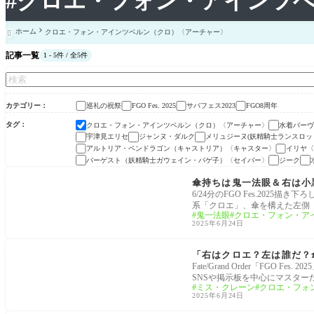
#クロエ・フォン・アインツ
ホーム
クロエ・フォン・アインツベルン（クロ）〈アーチャー〉

記事一覧
1 - 5件 / 全5件
カテゴリー
巡礼の祝祭
サバフェス2023
FGO8周年
FGO Fes. 2025
タグ
クロエ・フォン・アインツベルン（クロ）〈アーチャー〉
水着バーヴ
宇津見エリセ
ジャンヌ・ダルク
メリュジーヌ(妖精騎士ランスロッ
アルトリア・ペンドラゴン（キャストリア）〈キャスター〉
イリヤ〈
バーゲスト（妖精騎士ガウェイン・バゲ子）〈セイバー〉
ジーク
FGO Fes. 2025
傘持ちは鬼一法眼＆右は小悪
6/24分のFGO Fes.202
系「クロエ」、傘を構えた左側
鬼一法眼
クロエ・フォン・ア
2025年6月24日
FGO Fes. 2025
「右はクロエ？左は誰だ？傘
Fate/Grand Order「FG
SNSや掲示板を中心にマスター
ミス・クレーン
クロエ・フォ
2025年6月24日
巡礼の祝祭