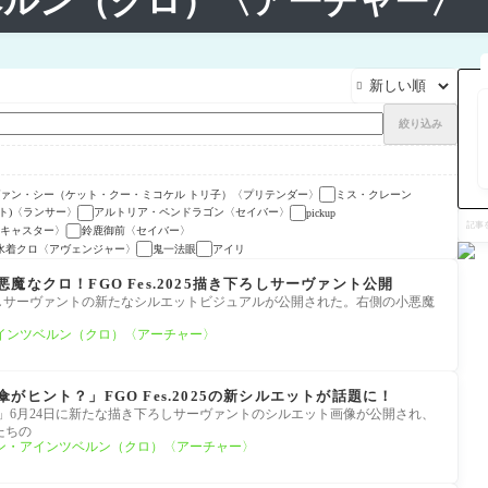
ベルン（クロ）〈アーチャー〉

絞り込み
ァン・シー（ケット・クー・ミコケル トリ子）〈プリテンダー〉
ミス・クレーン
ト)〈ランサー〉
アルトリア・ペンドラゴン〈セイバー〉
pickup
記
事
キャスター〉
鈴鹿御前〈セイバー〉
を
水着クロ〈アヴェンジャー〉
鬼一法眼
アイリ
検
索
魔なクロ！FGO Fes.2025描き下ろしサーヴァント公開
5描き下ろしサーヴァントの新たなシルエットビジュアルが公開された。右側の小悪魔
インツベルン（クロ）〈アーチャー〉
がヒント？」FGO Fes.2025の新シルエットが話題に！
O Fes. 2025」6月24日に新たな描き下ろしサーヴァントのシルエット画像が公開され、
たちの
ン・アインツベルン（クロ）〈アーチャー〉