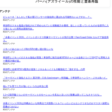
バーハ(アズライール)の性能と霊基再臨
Oアンテナ
ビショーネ「もしかして私が星5ランサーの強化枠に選ばれる可能性ないんですか…？」
FGOアンテナ
卑弥呼のスキル鬼道が強化されて求められていた初動能力を獲得。欲しいと思っていたものが全部手に入
り強くなった邪馬台国初代女...
FGOアンテナ
「水着イベント2026」イベントボーナス対象サーヴァントが先行公開！Fate/Grand Order カルデア放送局
ラ...
FGOアンテナ
ジキハイあとはハイド時のNPの使い道が欲しいな
FGOアンテナ
卑弥呼とジキハイのスキル強化が実装！卑弥呼に味方全体NP30チャージ＆全体クリバフ30(3T)と即時スタ
ー獲得24個が追...
FGOアンテナ
卑弥呼に全体NP30％配布が追加！ジキル＆ハイドも大幅強化で「強すぎる」の声
FGOアンテナ
「サーヴァント強化クエスト 第20弾～11th Anniversary～特別編」で卑弥呼とヘンリー・ジキル&ハイ...
FGOアンテナ
低レアを育てた方が強いというのは本当に罠
FGOアンテナ
1.5〜2部序盤ぐらいのサーヴァントのモーション今見ると古いけど順番は回ってこなさそうだな…
FGOアンテナ
水着イベント2026は沖縄みたいな特異点で大怪獣バトル？いったいどんなシナリオなのかマスター諸君も
想像がつかない
FGOアンテナ