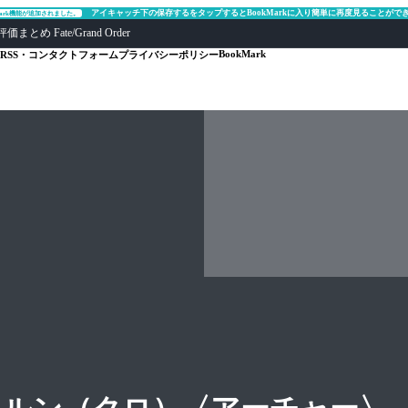
アイキャッチ下の保存するをタップするとBookMarkに入り簡単に再度見ることがで
Mark機能が追加されました。
ate/Grand Order
BookMark
RSS・コンタクトフォーム
プライバシーポリシー