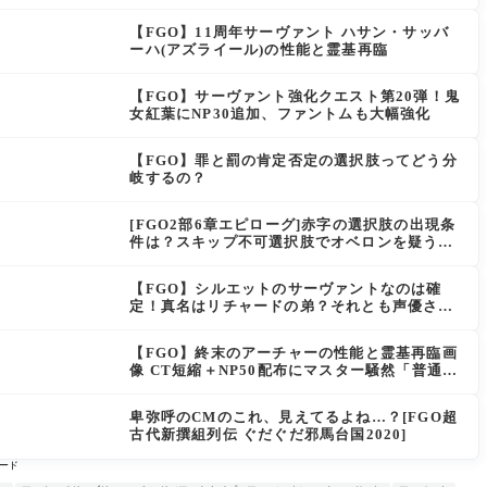
「最強でワロタ」の声
【FGO】11周年サーヴァント ハサン・サッバ
ーハ(アズライール)の性能と霊基再臨
【FGO】サーヴァント強化クエスト第20弾！鬼
女紅葉にNP30追加、ファントムも大幅強化
【FGO】罪と罰の肯定否定の選択肢ってどう分
岐するの？
[FGO2部6章エピローグ]赤字の選択肢の出現条
件は？スキップ不可選択肢でオベロンを疑う選
択肢を選ぶと好感度（察しのよさ？）が上がり
出てくる
【FGO】シルエットのサーヴァントなのは確
定！真名はリチャードの弟？それとも声優さん
的にアルケイデス？
【FGO】終末のアーチャーの性能と霊基再臨画
像 CT短縮＋NP50配布にマスター騒然「普通に
強い」「サポ性能高すぎ」
卑弥呼のCMのこれ、見えてるよね…？[FGO超
古代新撰組列伝 ぐだぐだ邪馬台国2020]
ード