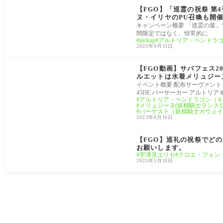
【FGO】「巡霊の祝祭 
ヌ・イリヤのPU召喚も開
キャンペーン概要 「巡霊の葉
間限定ではなく、恒常的に
pickup
アルトリア・ペンドラ
2023年9月13日
サバフェス2023
【FGO動画】サバフェス2
ルエットは水着メリュジー
が公開
イベント概要 配布サーヴァント フォー
45DE バーサーカー アルトリア
アルトリア・ペンドラゴン（キ
メリュジーヌ(妖精騎士ランス
バーゲスト（妖精騎士ガウェイ
2023年8月10日
巡礼の祝祭
【FGO】巡礼の祝祭でど
お願いします。
宇津見エリセ
クロエ・フォン
2023年5月10日