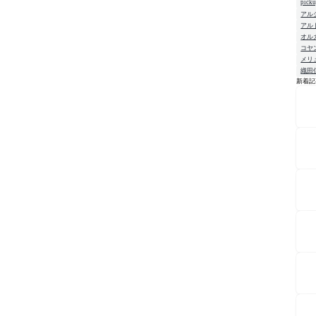
pick
アル
アル
オル
コヤ
メリ
織田
新着記
NE