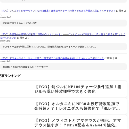
【FGO】シルエットのサーヴァントなのは確定！真名はリチャードの弟？それとも声優さん的にアルケイデス？
に
匿名
よ
り
2026年4月28日
なのはが出てくるんじゃないのか
【FGO】今話題の水着BBの絆礼装「深淵のラストリゾート」――インタビューで“奈須きのこ氏の好きな概念礼装”として
挙げられていた
に
匿名
より
2026年1月8日
アズライールが1年間に区切ってくれたし、亜種特異点の頃のハイペースで更新してくれ…
【FGO】アフタータイム、マシュの言う「東京駅でこの世の地獄を体験したような」って何のこと？
に
匿名
より
2026年1月7日
東京駅(これ)までの旅は楽しかったですか？
記事ランキング
【FGO】剣ジルにNP100チャージ条件追加！術
ジルも呪い特攻獲得で大きく強化
【FGO】オルタニキにNP30＆秩序特攻追加で
金時超え？！レオニダスも超強化で「低レアと
は思えない」の反響
【FGO】メフィストとアマデウスが強化、アマ
デウス強すぎ！？NP20配布＆Arts44％強化に