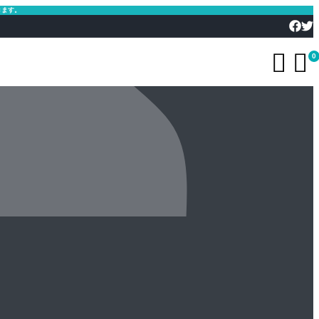
きます。


0