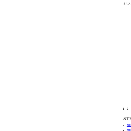
オスス
1
2
おす
N
N