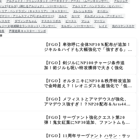
up
アルクェイド・ブリュンスタッド（アーキタイプ：アース）〈ムーンキャンサー〉
アルジュナ
ジュナ[オルタ]（神たるアルジュナ）〈バーサーカー〉
アルトリア・ペンドラゴン〈セイバー〉
トリア・ペンドラゴン（キャストリア）〈キャスター〉
エレシュキガル
オベロン
ガマリー・アニムスフィア(U-オルガマリー)
カルナ
カーマ
ギルガメッシュ〈アーチャー〉
ンスカヤ
ダヴィンチちゃん
テスカトリポカ
ビースト
マシュ
マーリン
ュジーヌ(妖精騎士ランスロット)〈ランサー〉
モルガン〈バーサーカー〉
レイド
光のコヤンスカヤ
信長
芦屋道満 キャスター・リンボ
事
【FGO】卑弥呼に全体NP30％配布が追加！
W
ジキル＆ハイドも大幅強化で「強すぎる」の
声
【FGO】剣ジルにNP100チャージ条件追
加！術ジルも呪い特攻獲得で大きく強化
【FGO】オルタニキにNP30＆秩序特攻追加
で金時超え？！レオニダスも超強化で「低レ
アとは思えない」の反響
【FGO】メフィストとアマデウスが強化、
アマデウス強すぎ！？NP20配布＆Arts44％
強化に「最強でワロタ」の声
【FGO】サーヴァント強化クエスト第20
弾！鬼女紅葉にNP30追加、ファントムも大
幅強化
【FGO】11周年サーヴァント ハサン・サッ