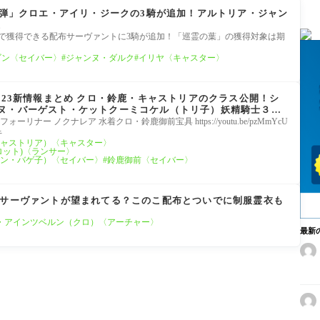
第4弾」クロエ・アイリ・ジークの3騎が追加！アルトリア・ジャン
催
」で獲得できる配布サーヴァントに3騎が追加！「巡霊の葉」の獲得対象は期
ゴン〈セイバー〉
ジャンヌ・ダルク
イリヤ〈キャスター〉
023新情報まとめ クロ・鈴鹿・キャストリアのクラス公開！シ
ヌ・バーゲスト・ケットクーミコケル（トリ子）妖精騎士３騎
リナー ノクナレア 水着クロ・鈴鹿御前宝具 https://youtu.be/pzMmYcU
キ
ャストリア）〈キャスター〉
ロット)〈ランサー〉
ン・バゲ子）〈セイバー〉
鈴鹿御前〈セイバー〉
のサーヴァントが望まれてる？このこ配布とついでに制服霊衣も
・アインツベルン（クロ）〈アーチャー〉
最新