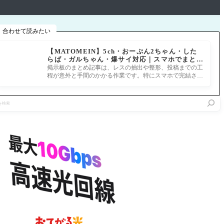
合わせて読みたい
【MATOMEIN】5ch・おーぷん2ちゃん・した
らば・ガルちゃん・爆サイ対応｜スマホでまとめ
記事を作れるアプリ FGOのまとめ記事ができる
掲示板のまとめ記事は、レスの抽出や整形、投稿までの工
まで
程が意外と手間のかかる作業です。特にスマホで完結させ
ようとすると、コ