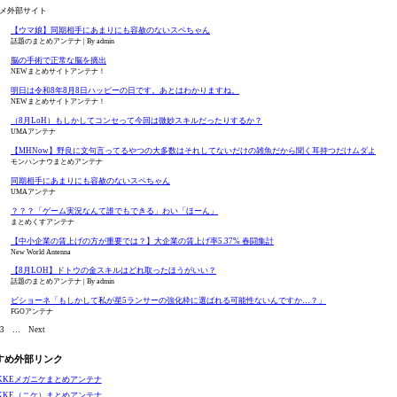
メ外部サイト
【ウマ娘】同期相手にあまりにも容赦のないスペちゃん
話題のまとめアンテナ
By admin
脳の手術で正常な脳を摘出
NEWまとめサイトアンテナ！
明日は令和8年8月8日ハッピーの日です。あとはわかりますね。
NEWまとめサイトアンテナ！
（8月LoH）もしかしてコンセって今回は微妙スキルだったりするか？
UMAアンテナ
【MHNow】野良に文句言ってるやつの大多数はそれしてないだけの雑魚だから聞く耳持つだけムダよ
モンハンナウまとめアンテナ
同期相手にあまりにも容赦のないスペちゃん
UMAアンテナ
？？？「ゲーム実況なんて誰でもできる」わい「ほーん」
まとめくすアンテナ
【中小企業の賃上げの方が重要では？】大企業の賃上げ率5.37% 春闘集計
New World Antenna
【8月LOH】ドトウの金スキルはどれ取ったほうがいい？
話題のまとめアンテナ
By admin
ビショーネ「もしかして私が星5ランサーの強化枠に選ばれる可能性ないんですか…？」
FGOアンテナ
3
…
Next
すめ外部リンク
IKKEメガニケまとめアンテナ
IKKE（ニケ）まとめアンテナ