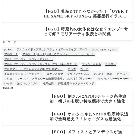
【FGO】礼装だけじゃなかった！「OVER T
HE SAME SKY -JUNE-」英霊星行イラスト
＆登場サーヴァントがピックアップ召喚に登
場
【FGO】呼延灼の女体化はなぜ？エンプーサ
って何？モリアーティ教授との関係
キーワード
pickup
アルクェイド・ブリュンスタッド（アーキタイプ：アース）〈ムーンキャンサー〉
アルジュナ
アルジュナ[オルタ]（神たるアルジュナ）〈バーサーカー〉
アルトリア・ペンドラゴン〈セイバー〉
アルトリア・ペンドラゴン（キャストリア）〈キャスター〉
エレシュキガル
オベロン
オルガマリー・アニムスフィア(U-オルガマリー)
カルナ
カーマ
ギルガメッシュ〈アーチャー〉
コヤンスカヤ
ダヴィンチちゃん
テスカトリポカ
ビースト
マシュ
マーリン
メリュジーヌ(妖精騎士ランスロット)〈ランサー〉
モルガン〈バーサーカー〉
レイド
光のコヤンスカヤ
織田信長
芦屋道満 キャスター・リンボ
新着記事
【FGO】剣ジルにNP100チャージ条件追
NEW
加！術ジルも呪い特攻獲得で大きく強化
【FGO】オルタニキにNP30＆秩序特攻追
加で金時超え？！レオニダスも超強化で
「低レアとは思えない」の反響
【FGO】メフィストとアマデウスが強