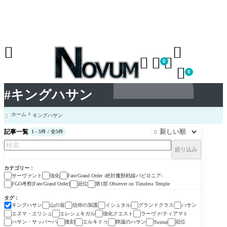





0

0
#キングハサン
ホーム
キングハサン

記事一覧
1 - 5件 / 全5件

絞り込み
カテゴリー
サーヴァント
強化
Fate/Grand Order -絶対魔獣戦線バビロニア-
FGO考察[Fate/Grand Order]
冠位
第1部 Observer on Timeless Temple
タグ
キングハサン
山の翁
信仰の加護
イシュタル
グランドクラス
ハサン
エヌマ・エリシュ
エレシュキガル
強化クエスト
ラーヴァ/ティアマト
ハサン・サッバーハ
復刻
エルキドゥ
静謐のハサン
冠位
Twitter