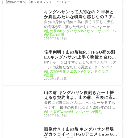
呪腕のハサン
ギルガメッシュ〈アーチャー〉
サーヴァント
キングハサンって人間なの？ 半神と
か真祖みたいな特殊な感じなの？[FG
O山の翁]元は天性の肉体Aを持った達
自分の身体を信仰の為に弄くり回して天性
人だったけど…
の肉体がCに落ちた代わりに へいよーかる
山の翁
キングハサン
ハサン・サッバーハ
でらっくす！ モデルとなったハサン・サッ
信仰の加護
バーフ
2020年3月18日
サーヴァント
倍率判明！山の翁強化！[FGO死の淵
EXキングハサン]上手く晩鐘と合わせ
ると単独でB100％バフがかかりダメ
NPチャージはオマケとしてBバフ30パー5タ
ージが跳ね上がる。
ーンは破格だなむしろ死ぬと1ターンバフに
山の翁
強化クエスト
グランドクラス
なるから死なない方がいいかも へいよーか
冠位
るでら
2020年3月15日
サーヴァント
山の翁 キングハサン復刻きたー！怯
えるな契約者よ。山の翁、召喚に応
じ、姿を晒した。[FGO TVアニメ「F
最後に召喚に出たのは… へいよーかるでら
ate/Grand Order -絶対魔獣戦線バビ
っくす！ 最後の復刻はなんと2017年の11
山の翁
Twitter
キングハサン
復刻
ロニア-」放送記念キャンペーン 第4
月…長かった！ バビロニアアニメのクライ
2020年3月15日
弾 ピックアップ召喚]召喚に成功した
マックス
マスター達まとめ
Fate/Grand Order -絶対
魔獣戦線バビロニア-
画像付き！山の翁 キングハサン登場
がカッコイィ！[FGOアニメ Fate/Gra