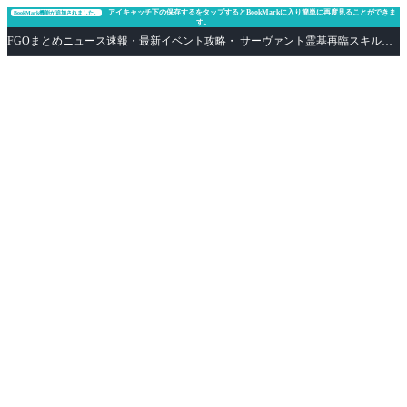
アイキャッチ下の保存するをタップするとBookMarkに入り簡単に再度見ることができま
BookMark機能が追加されました。
す。
FGOまとめニュース速報・最新イベント攻略・ サーヴァント霊基再臨スキル性能評価まとめ Fate/Grand Order