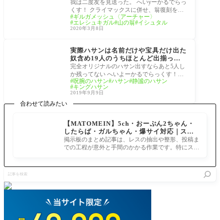
nd Order -絶対魔獣戦線バビロニア-]
我は二度友を見送った。 へいyーかるでらっ
今呼び覚ますは星の息吹！キングゥも
くす！ クライマックスに併せ、翁復刻をプ
ギルガメッシュ〈アーチャー〉
泣ける。Episode 19まとめ
リイィィィズゥウ！ ここからの展開盛り上
エレシュキガル
山の翁
イシュタル
が
2020年3月8日
サーヴァント
実際ハサンは名前だけや宝具だけ出た
奴含め19人のうちほとんど出揃って
るんじゃなかったっけ[FGOハサン]全
完全オリジナルのハサン出すならあと5人し
然。整理をしよう
か残ってない へいよーかるでらっくす！
呪腕のハサン
ハサン
静謐のハサン
翁、呪腕、百貌、静謐…FGO実装済み4人空
キングハサン
想電脳
2019年9月9日
合わせて読みたい
【MATOMEIN】5ch・おーぷん2ちゃん・
したらば・ガルちゃん・爆サイ対応｜スマ
ホでまとめ記事を作れるアプリ FGOのまと
掲示板のまとめ記事は、レスの抽出や整形、投稿ま
め記事ができるまで
での工程が意外と手間のかかる作業です。特にスマ
ホで完結させようとすると、コ
記
事
を
検
索