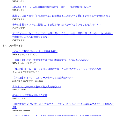
FGOアンテナ
NP50(60)チャージ+人類の脅威特攻付与のマリスビリー礼装結構強くない？
FGOアンテナ
水着リリスは再臨で「トラ柄ビキニ」に着替えることがファミ通のインタビューで明かされる
FGOアンテナ
今年の水着イベントは大怪獣による決戦みたいだけど一体どういうことなんです！？
FGOアンテナ
アズライール「待て、なんだその地獄の底のようなカレーは。平気な顔で食べるな、おかわりは
何杯目だ。こちらに勧めてくるな」
FGOアンテナ
オススメ外部サイト
ハンバーグDON作ったけど（※画像あり）
NEWまとめサイトアンテナ！
【画像】お乳にすべての栄養が注がれた肉体を持つ、見つかるwwwwww
NEWまとめサイトアンテナ！
【MHWs】ゴールドエディションの値段今知ったんだけどやっっっっっっすwwwww
モンハンナウまとめアンテナ
【ウマ娘】タキオン、このソース食べても大丈夫なやつ？
話題のまとめアンテナ
By admin
タキオン、このソース食べても大丈夫なやつ？
UMAアンテナ
嫁さんという言葉が似合うウマ娘
UMAアンテナ
日本の中学生 vs リバプールFCアカデミー “ブルーロックが上手くいき始めてるな” 【海外の反
応】
New World Antenna
「座り込んで闘う！」も…平和記念公園に滞留の極左活動家ら 広島県警が全員排除