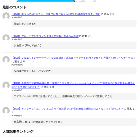
最新のコメント
【FGO】剣ジルにNP100チャージ条件追加！術ジルも呪い特攻獲得で大きく強化
に
匿名
より
2026年8月6日
汝はジャンヌ来るか
【FGO】プレイアブルでジョン欠地王の宝具とスキルが判明
に
匿名
より
2026年5月2日
欠地王って呼んであげて……
【FGO】シルエットのサーヴァントなのは確定！真名はリチャードの弟？それとも声優さん的にアルケイデス？
に
匿名
より
2026年4月28日
なのはが出てくるんじゃないのか
【FGO】今話題の水着BBの絆礼装「深淵のラストリゾート」――インタビューで“奈須きのこ氏の好きな概念礼
装”として挙げられていた
に
匿名
より
2026年1月8日
アズライールが1年間に区切ってくれたし、亜種特異点の頃のハイペースで更新してくれ…
【FGO】アフタータイム、マシュの言う「東京駅でこの世の地獄を体験したような」って何のこと？
に
匿名
よ
り
2026年1月7日
東京駅(これ)までの旅は楽しかったですか？
人気記事ランキング