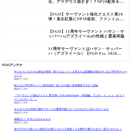
化、アマデウス強すぎ！？NP20配布＆Ar
ts44％強化に「最強でワロタ」の声
【FGO】サーヴァント強化クエスト第20
弾！鬼女紅葉にNP30追加、ファントムも
大幅強化
【FGO】11周年サーヴァント ハサン・サ
ッバーハ(アズライール)の性能と霊基再臨
11周年サーヴァントはハサン・サッバー
ハ（アズライール）【FGO Fes. 2026】
「Fate/Grand Order」カルデア放送局 1
1周年SPまとめ
FGOアンテナ
Wジルドレのスキル強化が実装！剣ジルはジャンヌ系または星属性の味方がいるとNP100チャー
ジ！？
FGOアンテナ
剣ジルにNP100チャージ条件追加！術ジルも呪い特攻獲得で大きく強化
FGOアンテナ
「サーヴァント強化クエスト 第20弾～11th Anniversary～特別編」でジル・ド・レェ（セイバ
ー）とジル・ド・...
FGOアンテナ
オルタニキは今回の強化でガッツが重複可能になったのもかなりありがたいよな
FGOアンテナ
福袋は〇〇を引いたわｗｗｗｗ
FGOアンテナ
女の子だから戦っちゃ駄目だは戦うつもりで頑張ってる相手を傷つけるぞ！気をつけろよ！