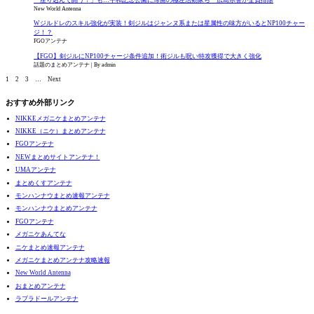
New World Antenna
Wジルドレのスキル強化が実装！剣ジルはジャンヌ系または星属性の味方がいるとNP100チャー
ジ！？
FGOアンテナ
【FGO】剣ジルにNP100チャージ条件追加！術ジルも呪い特攻獲得で大きく強化
話題のまとめアンテナ
By admin
1
2
3
…
Next
おすすめ外部リンク
NIKKEメガニケまとめアンテナ
NIKKE（ニケ）まとめアンテナ
FGOアンテナ
NEWまとめサイトアンテナ！
UMAアンテナ
まとめくすアンテナ
モンハンナウまとめ速報アンテナ
モンハンナウまとめアンテナ
FGOアンテナ
メガニケあんてな
ニケまとめ速報アンテナ
メガニケまとめアンテナ攻略速報
New World Antenna
おまとめアンテナ
ラブラドールアンテナ