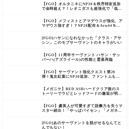
【FGO】オルタニキにNP30＆秩序特攻追加
で金時超え？！レオニダスも超強化で「低レ
アとは思えない」の反響
【FGO】メフィストとアマデウスが強化、ア
マデウス強すぎ！？NP20配布＆Arts44％強
化に「最強でワロタ」の声
[FGO]ハサンになれなかった「クラス・アサ
シン」このモブサーヴァントのキャラがいい
【FGO】11周年サーヴァント ハサン・サッ
バーハ(アズライール)の性能と霊基再臨
【FGO】サーヴァント強化クエスト第20
弾！鬼女紅葉にNP30追加、ファントムも大
幅強化
【メガニケ】RED ASHハードクリア後のス
トーリーでラピとレッドフードの邂逅が明か
される。ラピの正体の謎そしてレッドフード
さん30年寝てた。【勝利の女神NIKKE】
【FGO】虞美人が可愛すぎて語彙力を失うマ
スター続出！「やっぱパイセン」「メガネよ
い文明」
[FGO]あのサーヴァントを脱がせるなんてと
んでもない！