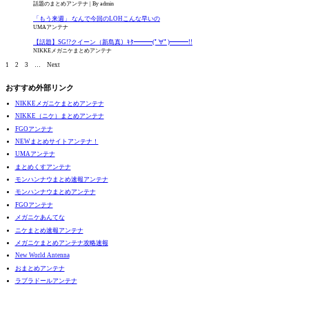
話題のまとめアンテナ
By admin
「もう来週」 なんで今回のLOHこんな早いの
UMAアンテナ
【話題】SG!?クイーン（新島真）ｷﾀ━━━(ﾟ∀ﾟ)━━━!!
NIKKEメガニケまとめアンテナ
1
2
3
…
Next
おすすめ外部リンク
NIKKEメガニケまとめアンテナ
NIKKE（ニケ）まとめアンテナ
FGOアンテナ
NEWまとめサイトアンテナ！
UMAアンテナ
まとめくすアンテナ
モンハンナウまとめ速報アンテナ
モンハンナウまとめアンテナ
FGOアンテナ
メガニケあんてな
ニケまとめ速報アンテナ
メガニケまとめアンテナ攻略速報
New World Antenna
おまとめアンテナ
ラブラドールアンテナ