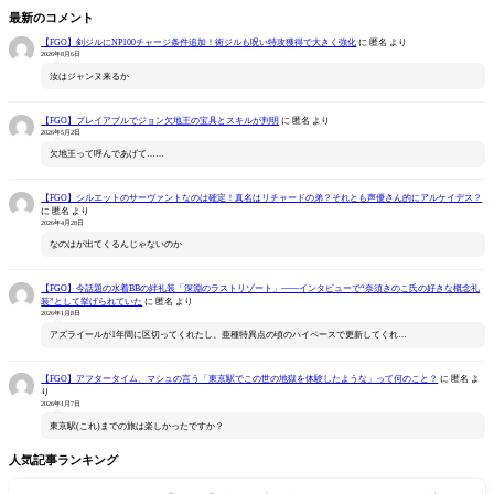
最新のコメント
【FGO】剣ジルにNP100チャージ条件追加！術ジルも呪い特攻獲得で大きく強化
に
匿名
より
2026年8月6日
汝はジャンヌ来るか
【FGO】プレイアブルでジョン欠地王の宝具とスキルが判明
に
匿名
より
2026年5月2日
欠地王って呼んであげて……
【FGO】シルエットのサーヴァントなのは確定！真名はリチャードの弟？それとも声優さん的にアルケイデス？
に
匿名
より
2026年4月28日
なのはが出てくるんじゃないのか
【FGO】今話題の水着BBの絆礼装「深淵のラストリゾート」――インタビューで“奈須きのこ氏の好きな概念礼
装”として挙げられていた
に
匿名
より
2026年1月8日
アズライールが1年間に区切ってくれたし、亜種特異点の頃のハイペースで更新してくれ…
【FGO】アフタータイム、マシュの言う「東京駅でこの世の地獄を体験したような」って何のこと？
に
匿名
よ
り
2026年1月7日
東京駅(これ)までの旅は楽しかったですか？
人気記事ランキング