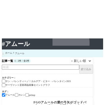
#アムール
ホーム
アムール

記事一覧
1 - 2件 / 全2件

絞り込み
カテゴリー
サン・バレンティーノ！カルデア・ビター・バレンタイン2021
サーヴァント霊基再臨画像セイントグラフ
タグ
アムール
カレン
pickup
サン・バレンティー
ノ！カルデア・ビタ
FGOアムールの愛の弓矢がゴッドバ
ー・バレンタイン2021