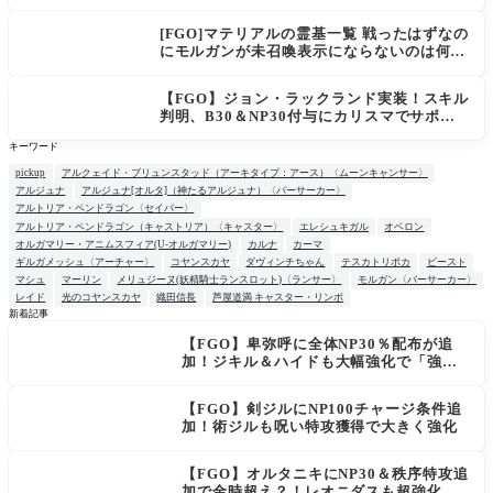
[FGO]マテリアルの霊基一覧 戦ったはずなの
にモルガンが未召喚表示にならないのは何
故？
【FGO】ジョン・ラックランド実装！スキル
判明、B30＆NP30付与にカリスマでサポ性
能は高め？再臨でワンコがついてきてお得！
キーワード
pickup
アルクェイド・ブリュンスタッド（アーキタイプ：アース）〈ムーンキャンサー〉
アルジュナ
アルジュナ[オルタ]（神たるアルジュナ）〈バーサーカー〉
アルトリア・ペンドラゴン〈セイバー〉
アルトリア・ペンドラゴン（キャストリア）〈キャスター〉
エレシュキガル
オベロン
オルガマリー・アニムスフィア(U-オルガマリー)
カルナ
カーマ
ギルガメッシュ〈アーチャー〉
コヤンスカヤ
ダヴィンチちゃん
テスカトリポカ
ビースト
マシュ
マーリン
メリュジーヌ(妖精騎士ランスロット)〈ランサー〉
モルガン〈バーサーカー〉
レイド
光のコヤンスカヤ
織田信長
芦屋道満 キャスター・リンボ
新着記事
【FGO】卑弥呼に全体NP30％配布が追
NEW
加！ジキル＆ハイドも大幅強化で「強す
ぎる」の声
【FGO】剣ジルにNP100チャージ条件追
加！術ジルも呪い特攻獲得で大きく強化
【FGO】オルタニキにNP30＆秩序特攻追
加で金時超え？！レオニダスも超強化で