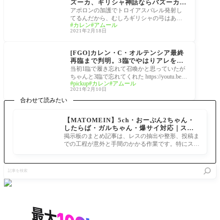
ズーカ、ギリシャ神話ならバズーカく
らいありそうな気がしてきた。
アポロンの加護でトロイアスバレル発射し
てるんだから、むしろギリシャの弓はあれ
カレン
アムール
くらい普通なのでは…？
2021年2月18日
サーヴァント霊基再臨
画像セイントグラフ
[FGO]カレン・C・オルテンシア最終
再臨まで判明。3臨でやはりアレを忘
れてきてくれたッ！
当初1臨で履き忘れて召喚かと思っていたが
ちゃんと3臨で忘れてくれた https://youtu.be/3
pickup
カレン
アムール
5wU4Be-asE
2021年2月10日
合わせて読みたい
【MATOMEIN】5ch・おーぷん2ちゃん・
したらば・ガルちゃん・爆サイ対応｜スマ
ホでまとめ記事を作れるアプリ FGOのまと
掲示板のまとめ記事は、レスの抽出や整形、投稿ま
め記事ができるまで
での工程が意外と手間のかかる作業です。特にスマ
ホで完結させようとすると、コ
記
事
を
検
索