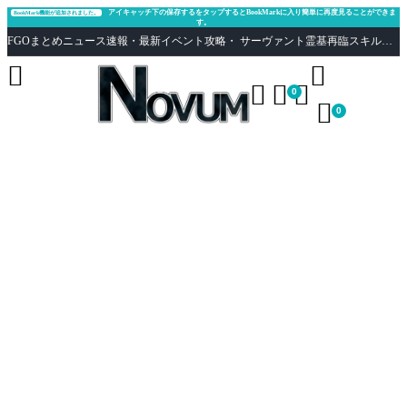
アイキャッチ下の保存するをタップするとBookMarkに入り簡単に再度見ることができま
BookMark機能が追加されました。
す。
FGOまとめニュース速報・最新イベント攻略・ サーヴァント霊基再臨スキル性能評価まとめ Fate/Grand Order





0

0