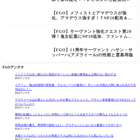
「低レアとは思えない」の反響
【FGO】メフィストとアマデウスが強
化、アマデウス強すぎ！？NP20配布＆Ar
ts44％強化に「最強でワロタ」の声
【FGO】サーヴァント強化クエスト第20
弾！鬼女紅葉にNP30追加、ファントムも
大幅強化
【FGO】11周年サーヴァント ハサン・サ
ッバーハ(アズライール)の性能と霊基再臨
FGOアンテナ
ニトクリスは古い鯖なのに強化やモーション改修の要望あんま聞かない気がする
FGOアンテナ
イアソン「俺は剣道部の部長兼、アルゴノーツの船長だ。忙しいが大抵の人間に偉ぶれるので文
句はない！」
FGOアンテナ
アズライールはお迎えした方がいいのか教えてクレメンス。アサシン単体最強だがそれだけって
どういうこと？
FGOアンテナ
黎明の虹腕もっとちょうだい何周だって回りたくなる全マスターの夢のようなエネミーだ
FGOアンテナ
邪馬台国の魔王。卑弥呼の強化つよい…デスチェンジしないなら最適クリサポーター
FGOアンテナ
水着リリスは引くつもりだが実装クラスは何になるのかとても気になっている
FGOアンテナ