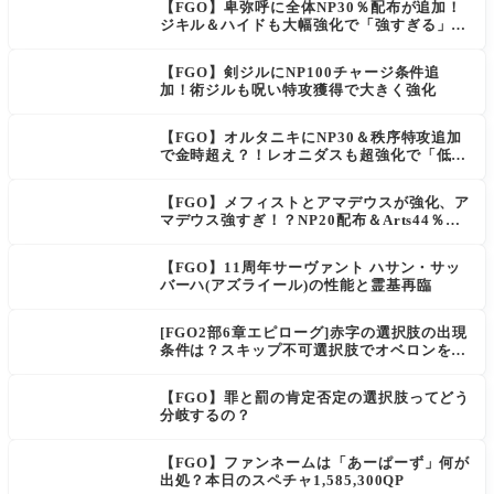
【FGO】卑弥呼に全体NP30％配布が追加！
ジキル＆ハイドも大幅強化で「強すぎる」の
声
【FGO】剣ジルにNP100チャージ条件追
加！術ジルも呪い特攻獲得で大きく強化
【FGO】オルタニキにNP30＆秩序特攻追加
で金時超え？！レオニダスも超強化で「低レ
アとは思えない」の反響
【FGO】メフィストとアマデウスが強化、ア
マデウス強すぎ！？NP20配布＆Arts44％強
化に「最強でワロタ」の声
【FGO】11周年サーヴァント ハサン・サッ
バーハ(アズライール)の性能と霊基再臨
[FGO2部6章エピローグ]赤字の選択肢の出現
条件は？スキップ不可選択肢でオベロンを疑
う選択肢を選ぶと好感度（察しのよさ？）が
上がり出てくる
【FGO】罪と罰の肯定否定の選択肢ってどう
分岐するの？
【FGO】ファンネームは「あーぱーず」何が
出処？本日のスペチャ1,585,300QP