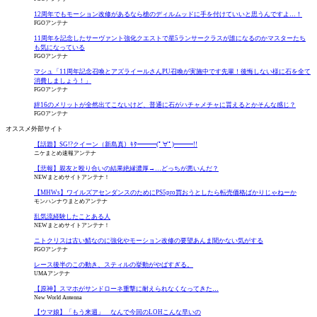
12周年でもモーション改修があるなら槍のディルムッドに手を付けていいと思うんですよ…！
FGOアンテナ
11周年を記念したサーヴァント強化クエストで星5ランサークラスが誰になるのかマスターたち
も気になっている
FGOアンテナ
マシュ「11周年記念召喚とアズライールさんPU召喚が実施中です先輩！後悔しない様に石を全て
消費しましょう！」
FGOアンテナ
絆16のメリットが全然出てこないけど、普通に石がハチャメチャに貰えるとかそんな感じ？
FGOアンテナ
オススメ外部サイト
【話題】SG!?クイーン（新島真）ｷﾀ━━━(ﾟ∀ﾟ)━━━!!
ニケまとめ速報アンテナ
【悲報】親友と殴り合いの結果絶縁濃厚→…どっちが悪いんだ？
NEWまとめサイトアンテナ！
【MHWs】ワイルズアセンダンスのためにPS5pro買おうとしたら転売価格ばかりじゃねーか
モンハンナウまとめアンテナ
乱気流経験したことある人
NEWまとめサイトアンテナ！
ニトクリスは古い鯖なのに強化やモーション改修の要望あんま聞かない気がする
FGOアンテナ
レース後半のこの動き、スティルの挙動がやばすぎる。
UMAアンテナ
【原神】スマホがサンドローネ重撃に耐えられなくなってきた…
New World Antenna
【ウマ娘】「もう来週」 なんで今回のLOHこんな早いの