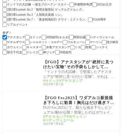
インドラの大試練 ～巡るブロークン･スカイ～
帝都聖杯奇譚
2023お正月
2部2章Lostbelt No.2「無間氷焔世紀 ゲッテルデメルング」
2部3章Lostbelt No.3「人智統合真国 シン」
2部7章Lostbelt No.7：「黄金樹海紀行 ナウイ・ミクトラン」
FGO9周年
リアルイベント
タグ
アナスタシア
カドック
沖田総司[オルタ]
岡田以蔵
ベディヴィエール
ゲオルギウス
シャルロット・コルデー
ワルキューレ
マーリン
清少納言
ガウェイン
キャスター
水着アナスタシア
リヨ
燕青
シトナイ
望月千代女
ドレイク
神ジュナ
沖田総司
インドラの大試練 ～巡
るブロークン･スカイ～
【FGO】アナスタシアが"絶対に見つ
けたい宝物"その手袋もしかして…
「インドラの大試練」で登場したアナスタ
シアが“絶対に見つけたい宝物”。それは、か
カドック
アナスタシア
つて異聞帯を共に歩んだ仲間――カドッ
2025年7月7日
ク・
FGO Fes. 2025
【FGO Fes.2025】ワダアルコ新規描
き下ろしに歓喜！胸元はだけ過ぎ？！
ガウェイン＆ベディヴィエール&アナ
FGO Fes.2025にて、新たな描き下ろしビジ
スタシア
ュアル3騎が公開！登場したのはガウェイ
アナスタシア
ガウェイン
ン、ベディヴィエール、そしてアナスタシ
ベディヴィエール
ア。ファン
2025年7月6日
FGO Fes. 2025