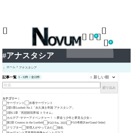





0

0
#アナスタシア
ホーム
アナスタシア

記事一覧
1 - 12件 / 全22件

絞り込み
カテゴリー
サーヴァント
水着サーヴァント
2部1章Lostbelt No.1「永久凍土帝国 アナスタシア」
2部6.5章「死想顕現界域 トラオム」
カルデア･サマーアドベンチャー！ ～夢追う少年と夢見る少女～
第2部 Cosmos in the Lostbelt
FGO考察[Fate/Grand Order]
FGO Fes. 2025
クリプター
管理人がやってみた
強化
サーヴァント霊基再臨画像セイントグラフ