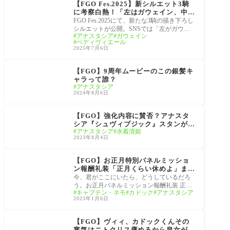
【FGO Fes.2025】新シルエット3騎
に考察白熱！「左はガウェイン、中央
ベディ、右はアナスタシア？」
FGO Fes.2025にて、新たな3騎の描き下ろし
シルエットが公開。SNSでは「左がガウェ
アナスタシア
ガウェイン
イン」「真ん中はベディヴィエール」「右
ベディヴィエール
の女性はア
2025年7月6日
FGO9周年
【FGO】9周年ムービーのこの銀髪キ
ャラって誰？
アナスタシア
2024年8月6日
サーヴァント
【FGO】強化内容に賛否？アナスタ
シア『シュヴィブジック』スタンが全
アナスタシア
水着清姫
体化とArtsデバフ！水着清姫「情熱の
2023年8月4日
炎夏」NP付与とやけど強化！サーヴ
ァント強化クエスト 第16弾スキル強
2023お正月
化内容と倍率判明
【FGO】お正月特別パネルミッショ
ン報酬礼装「正月くらい休めよ」まさ
かのカドック視点テキストと装飾に隠
今、君がここにいたら、どうしているだろ
れたサーヴァントがエモい
う。お正月パネルミッション報酬礼装 正月
キャプテン・ネモ
カドック
アナスタシア
くらい休めよ今年の礼装も装飾の下にサー
2023年1月6日
ヴァ
2部7章Lostbelt No.7：
「黄金樹海紀行 ナウ
【FGO】ヴィィ、カドックくんその
イ・ミクトラン」
寒気はニトクリス褒めるから皇女が…