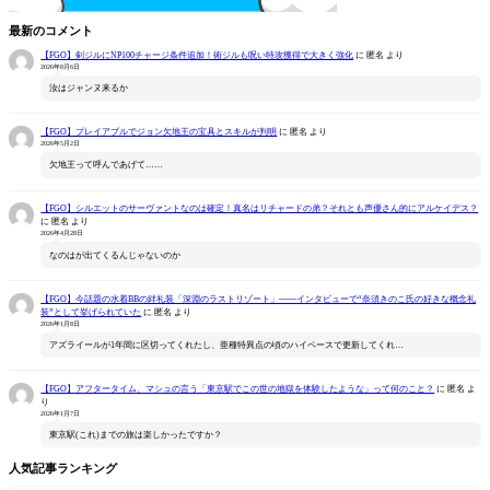
最新のコメント
【FGO】剣ジルにNP100チャージ条件追加！術ジルも呪い特攻獲得で大きく強化
に
匿名
より
2026年8月6日
汝はジャンヌ来るか
【FGO】プレイアブルでジョン欠地王の宝具とスキルが判明
に
匿名
より
2026年5月2日
欠地王って呼んであげて……
【FGO】シルエットのサーヴァントなのは確定！真名はリチャードの弟？それとも声優さん的にアルケイデス？
に
匿名
より
2026年4月28日
なのはが出てくるんじゃないのか
【FGO】今話題の水着BBの絆礼装「深淵のラストリゾート」――インタビューで“奈須きのこ氏の好きな概念礼
装”として挙げられていた
に
匿名
より
2026年1月8日
アズライールが1年間に区切ってくれたし、亜種特異点の頃のハイペースで更新してくれ…
【FGO】アフタータイム、マシュの言う「東京駅でこの世の地獄を体験したような」って何のこと？
に
匿名
よ
り
2026年1月7日
東京駅(これ)までの旅は楽しかったですか？
人気記事ランキング