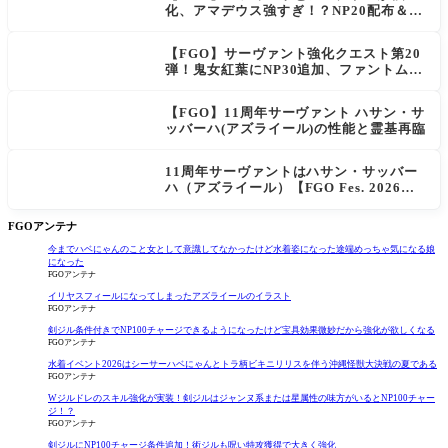
化、アマデウス強すぎ！？NP20配布＆Ar
ts44％強化に「最強でワロタ」の声
【FGO】サーヴァント強化クエスト第20
弾！鬼女紅葉にNP30追加、ファントムも
大幅強化
【FGO】11周年サーヴァント ハサン・サ
ッバーハ(アズライール)の性能と霊基再臨
11周年サーヴァントはハサン・サッバー
ハ（アズライール）【FGO Fes. 2026】
「Fate/Grand Order」カルデア放送局 1
1周年SPまとめ
FGOアンテナ
今までハベにゃんのこと女として意識してなかったけど水着姿になった途端めっちゃ気になる娘
になった
FGOアンテナ
イリヤスフィールになってしまったアズライールのイラスト
FGOアンテナ
剣ジル条件付きでNP100チャージできるようになったけど宝具効果微妙だから強化が欲しくなる
FGOアンテナ
水着イベント2026はシーサーハベにゃんとトラ柄ビキニリリスを伴う沖縄怪獣大決戦の夏である
FGOアンテナ
Wジルドレのスキル強化が実装！剣ジルはジャンヌ系または星属性の味方がいるとNP100チャー
ジ！？
FGOアンテナ
剣ジルにNP100チャージ条件追加！術ジルも呪い特攻獲得で大きく強化