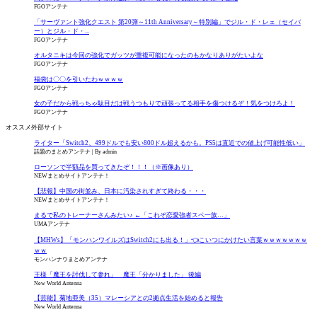
FGOアンテナ
「サーヴァント強化クエスト 第20弾～11th Anniversary～特別編」でジル・ド・レェ（セイバ
ー）とジル・ド・...
FGOアンテナ
オルタニキは今回の強化でガッツが重複可能になったのもかなりありがたいよな
FGOアンテナ
福袋は〇〇を引いたわｗｗｗｗ
FGOアンテナ
女の子だから戦っちゃ駄目だは戦うつもりで頑張ってる相手を傷つけるぞ！気をつけろよ！
FGOアンテナ
オススメ外部サイト
ライター「Switch2、499ドルでも安い800ドル超えるかも。PS5は直近での値上げ可能性低い」
話題のまとめアンテナ
By admin
ローソンで半額品を買ってきたぞ！！！（※画像あり）
NEWまとめサイトアンテナ！
【悲報】中国の街並み、日本に汚染されすぎて終わる・・・
NEWまとめサイトアンテナ！
まるで私のトレーナーさんみたい♪ ←「これぞ恋愛強者スペ一族…」
UMAアンテナ
【MHWs】「モンハンワイルズはSwitch2にも出る！」👈こいつにかけたい言葉ｗｗｗｗｗｗｗ
ｗｗ
モンハンナウまとめアンテナ
王様「魔王を討伐して参れ」 魔王「分かりました」 後編
New World Antenna
【芸能】菊地亜美（35）マレーシアとの2拠点生活を始めると報告
New World Antenna