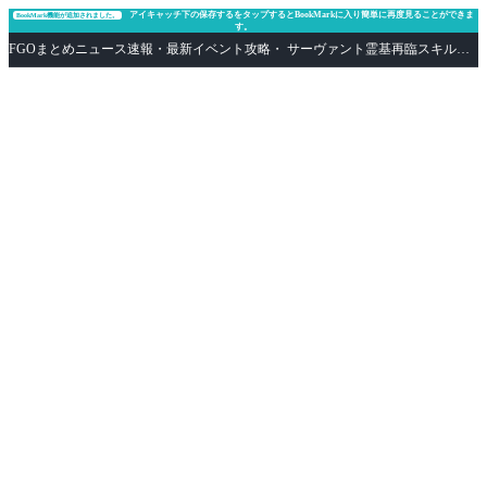
アイキャッチ下の保存するをタップするとBookMarkに入り簡単に再度見ることができま
BookMark機能が追加されました。
す。
FGOまとめニュース速報・最新イベント攻略・ サーヴァント霊基再臨スキル性能評価まとめ Fate/Grand Order