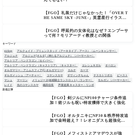
【FGO】礼装だけじゃなかった！「OVER T
HE SAME SKY -JUNE-」英霊星行イラスト
＆登場サーヴァントがピックアップ召喚に登
場
【FGO】呼延灼の女体化はなぜ？エンプーサ
って何？モリアーティ教授との関係
キーワード
pickup
アルクェイド・ブリュンスタッド（アーキタイプ：アース）〈ムーンキャンサー〉
アルジュナ
アルジュナ[オルタ]（神たるアルジュナ）〈バーサーカー〉
アルトリア・ペンドラゴン〈セイバー〉
アルトリア・ペンドラゴン（キャストリア）〈キャスター〉
エレシュキガル
オベロン
オルガマリー・アニムスフィア(U-オルガマリー)
カルナ
カーマ
ギルガメッシュ〈アーチャー〉
コヤンスカヤ
ダヴィンチちゃん
テスカトリポカ
ビースト
マシュ
マーリン
メリュジーヌ(妖精騎士ランスロット)〈ランサー〉
モルガン〈バーサーカー〉
レイド
光のコヤンスカヤ
織田信長
芦屋道満 キャスター・リンボ
新着記事
【FGO】剣ジルにNP100チャージ条件追
NEW
加！術ジルも呪い特攻獲得で大きく強化
【FGO】オルタニキにNP30＆秩序特攻追
加で金時超え？！レオニダスも超強化で
「低レアとは思えない」の反響
【FGO】メフィストとアマデウスが強