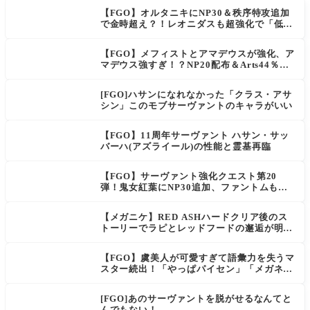
【FGO】オルタニキにNP30＆秩序特攻追加
で金時超え？！レオニダスも超強化で「低レ
アとは思えない」の反響
【FGO】メフィストとアマデウスが強化、ア
マデウス強すぎ！？NP20配布＆Arts44％強
化に「最強でワロタ」の声
[FGO]ハサンになれなかった「クラス・アサ
シン」このモブサーヴァントのキャラがいい
【FGO】11周年サーヴァント ハサン・サッ
バーハ(アズライール)の性能と霊基再臨
【FGO】サーヴァント強化クエスト第20
弾！鬼女紅葉にNP30追加、ファントムも大
幅強化
【メガニケ】RED ASHハードクリア後のス
トーリーでラピとレッドフードの邂逅が明か
される。ラピの正体の謎そしてレッドフード
さん30年寝てた。【勝利の女神NIKKE】
【FGO】虞美人が可愛すぎて語彙力を失うマ
スター続出！「やっぱパイセン」「メガネよ
い文明」
[FGO]あのサーヴァントを脱がせるなんてと
んでもない！