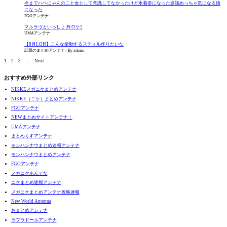
今までハベにゃんのこと女として意識してなかったけど水着姿になった途端めっちゃ気になる娘
になった
FGOアンテナ
マルラヴといっしょ 外ロケ2
UMAアンテナ
【8月LOH】こんな挙動するスティル作りたいな
話題のまとめアンテナ
By admin
1
2
3
…
Next
おすすめ外部リンク
NIKKEメガニケまとめアンテナ
NIKKE（ニケ）まとめアンテナ
FGOアンテナ
NEWまとめサイトアンテナ！
UMAアンテナ
まとめくすアンテナ
モンハンナウまとめ速報アンテナ
モンハンナウまとめアンテナ
FGOアンテナ
メガニケあんてな
ニケまとめ速報アンテナ
メガニケまとめアンテナ攻略速報
New World Antenna
おまとめアンテナ
ラブラドールアンテナ