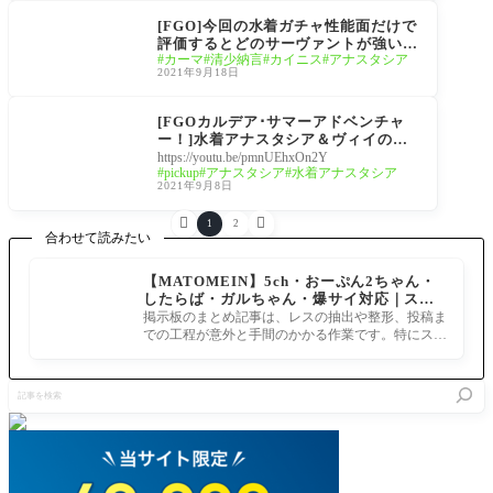
ンチャー！ ～夢追う少
[FGO]今回の水着ガチャ性能面だけで
年と夢見る少女～
評価するとどのサーヴァントが強い
カーマ
清少納言
カイニス
アナスタシア
の？カルデア･サマーアドベンチャ
2021年9月18日
ー！ピックアップ召喚
サーヴァント霊基再臨
画像セイントグラフ
[FGOカルデア･サマーアドベンチャ
ー！]水着アナスタシア＆ヴィイの全
スキルと最終再臨まで判明。小物いっ
https://youtu.be/pmnUEhxOn2Y
pickup
アナスタシア
水着アナスタシア
ぱい着いてるけどこういう路線グッド
2021年9月8日
だね！


1
2
合わせて読みたい
【MATOMEIN】5ch・おーぷん2ちゃん・
したらば・ガルちゃん・爆サイ対応｜スマ
ホでまとめ記事を作れるアプリ FGOのまと
掲示板のまとめ記事は、レスの抽出や整形、投稿ま
め記事ができるまで
での工程が意外と手間のかかる作業です。特にスマ
ホで完結させようとすると、コ
記
事
を
検
索