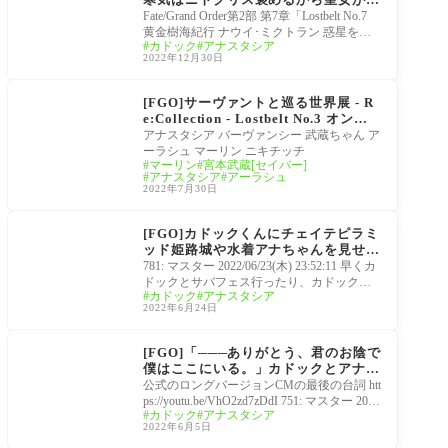
断章（I）にて
Fate/Grand Order第2部 第7章「Lostbelt No.7
黄金樹海紀行 ナウイ･ミクトラン 惑星を統
カドック
アナスタシア
べるもの」(前編) 断章トラオムで見せた精
2022年12月30日
霊の残滓ア
FGO Fes.2022~7thAnniv
ersaty~7周年イベント
[FGO]サーヴァントと巡る世界展 - R
e:Collection - Lostbelt No.3 オンラ
インムービー画像まとめ「アナスタシ
アナスタシア バーヴァンシー 武蔵ちゃん ア
ア・バーヴァンシー・武蔵・アーラシ
ーラシュ マーリン ニキチッチ
マーリン
宮本武蔵[セイバー]
ュ・マーリン・ニキチッチ」
アナスタシア
アーラシュ
2022年7月30日
2部6.5章「死想顕現界域
トラオム」
[FGO]カドックくんにチェイテピラミ
ッド姫路城や水着アナちゃんを見せた
い。イベントでカルデアいつメン入り
781: マスター 2022/06/23(木) 23:52:11 早くカ
を希望
ドックとサバフェス行ったり、カドックを
カドック
アナスタシア
リンボやコヤンと再会させたいなトラオム
2022年6月24日
が期待通
サーヴァント
[FGO]「───ありがとう、君のお陰で
僕はここにいる。」カドックとアナス
タシアそしてヴィイ
公式のロングバージョンCMの最後の台詞 htt
ps://youtu.be/VhO2zd7zDdI 751: マスター 202
カドック
アナスタシア
2/06/05(日) 01:21:19.669ヴィイってなんでカ
2022年6月5日
ドックに取り付い
カルデア･サマーアドベ