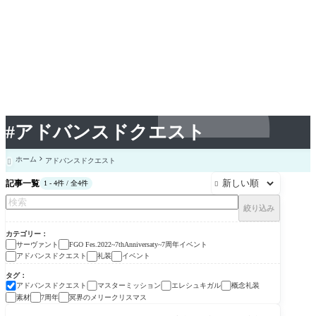
#アドバンスドクエスト
ホーム
アドバンスドクエスト

記事一覧
1 - 4件 / 全4件

絞り込み
カテゴリー
サーヴァント
FGO Fes.2022~7thAnniversaty~7周年イベント
アドバンスドクエスト
礼装
イベント
タグ
アドバンスドクエスト
マスターミッション
エレシュキガル
概念礼装
素材
7周年
冥界のメリークリスマス
FGO Fes.2022~7thAnniv
ersaty~7周年イベント