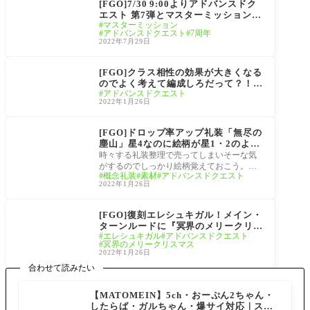
[FGO]7/30 9:00よりアドバンスドク
エスト 第7弾とマスターミッションに
マスターミッション
7周年記念礼装「英霊夢装」と交換で
アドバンスドクエスト
7周年
きるチケットが貰える「7周年記念限
2022年7月29日
定ミッション」を追加
サーヴァント
[FGO]クラス相性の効果が大きくなる
のでよく考えて編成しろだって？！ヨ
アドバンスドクエスト
シ！『アドバンスドクエスト戦闘訓練
2022年1月26日
プログラム三騎士編』
礼装
[FGO]ドロップ率アップ礼装「無尽の
塵山」星4なのに絵柄が星1・2のよう
な模様系なので整理時にロック外して
時々する礼装整理で売ってしまいそーな気
売ってしまいそうなので注意
がするのでしっかり絵柄覚えておこう。セ
概念礼装
素材
アドバンスドクエスト
レクトしておくのもいいかもですね！絆礼
2022年1月26日
装等も
サーヴァント
[FGO]復刻エレシュキガル！メイン・
ターンルードに『冥界のメリークリス
エレシュキガル
アドバンスドクエスト
マス』追加 謎のアドバンスドクエス
冥界のメリークリスマス
トとは一体？
2022年1月26日
合わせて読みたい
【MATOMEIN】5ch・おーぷん2ちゃん・
したらば・ガルちゃん・爆サイ対応｜スマ