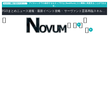
アイキャッチ下の保存するをタップするとBookMarkに入り簡単に再度見ることができま
BookMark機能が追加されました。
す。
FGOまとめニュース速報・最新イベント攻略・ サーヴァント霊基再臨スキル性能評価まとめ Fate/Grand Order





0

0