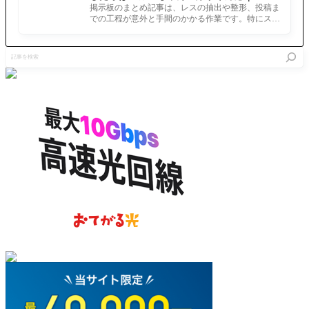
ホでまとめ記事を作れるアプリ FGOのまと
掲示板のまとめ記事は、レスの抽出や整形、投稿ま
め記事ができるまで
での工程が意外と手間のかかる作業です。特にスマ
ホで完結させようとすると、コ
記
事
を
検
索