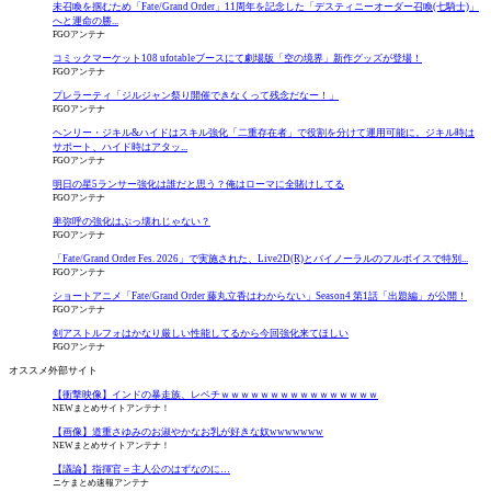
未召喚を掴むため「Fate/Grand Order」11周年を記念した「デスティニーオーダー召喚(七騎士)」
へと運命の勝...
FGOアンテナ
コミックマーケット108 ufotableブースにて劇場版「空の境界」新作グッズが登場！
FGOアンテナ
プレラーティ「ジルジャン祭り開催できなくって残念だなー！」
FGOアンテナ
ヘンリー・ジキル&ハイドはスキル強化「二重存在者」で役割を分けて運用可能に。ジキル時は
サポート、ハイド時はアタッ...
FGOアンテナ
明日の星5ランサー強化は誰だと思う？俺はローマに全賭けしてる
FGOアンテナ
卑弥呼の強化はぶっ壊れじゃない？
FGOアンテナ
「Fate/Grand Order Fes. 2026」で実施された、Live2D(R)とバイノーラルのフルボイスで特別...
FGOアンテナ
ショートアニメ「Fate/Grand Order 藤丸立香はわからない」Season4 第1話「出題編」が公開！
FGOアンテナ
剣アストルフォはかなり厳しい性能してるから今回強化来てほしい
FGOアンテナ
オススメ外部サイト
【衝撃映像】インドの暴走族、レベチｗｗｗｗｗｗｗｗｗｗｗｗｗｗｗｗ
NEWまとめサイトアンテナ！
【画像】道重さゆみのお淑やかなお乳が好きな奴wwwwwww
NEWまとめサイトアンテナ！
【議論】指揮官＝主人公のはずなのに…
ニケまとめ速報アンテナ