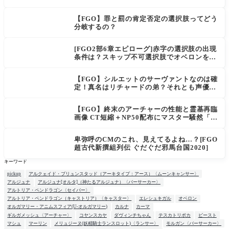
幅強化
【FGO】罪と罰の肯定否定の選択肢ってどう
分岐するの？
[FGO2部6章エピローグ]赤字の選択肢の出現
条件は？スキップ不可選択肢でオベロンを疑
う選択肢を選ぶと好感度（察しのよさ？）が
上がり出てくる
【FGO】シルエットのサーヴァントなのは確
定！真名はリチャードの弟？それとも声優さ
ん的にアルケイデス？
【FGO】終末のアーチャーの性能と霊基再臨
画像 CT短縮＋NP50配布にマスター騒然「普
通に強い」「サポ性能高すぎ」
卑弥呼のCMのこれ、見えてるよね…？[FGO
超古代新撰組列伝 ぐだぐだ邪馬台国2020]
キーワード
pickup
アルクェイド・ブリュンスタッド（アーキタイプ：アース）〈ムーンキャンサー〉
アルジュナ
アルジュナ[オルタ]（神たるアルジュナ）〈バーサーカー〉
アルトリア・ペンドラゴン〈セイバー〉
アルトリア・ペンドラゴン（キャストリア）〈キャスター〉
エレシュキガル
オベロン
オルガマリー・アニムスフィア(U-オルガマリー)
カルナ
カーマ
ギルガメッシュ〈アーチャー〉
コヤンスカヤ
ダヴィンチちゃん
テスカトリポカ
ビースト
マシュ
マーリン
メリュジーヌ(妖精騎士ランスロット)〈ランサー〉
モルガン〈バーサーカー〉