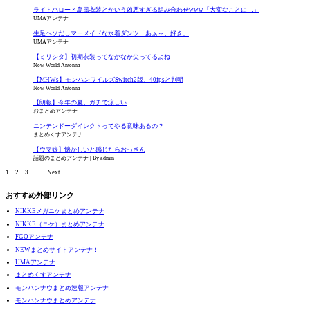
ライトハロー × 島風衣装とかいう凶悪すぎる組み合わせwww「大変なことに…」
UMAアンテナ
生足ヘソだしマーメイドな水着ダンツ「あぁ～、好き」
UMAアンテナ
【ミリシタ】初期衣装ってなかなか尖ってるよね
New World Antenna
【MHWs】モンハンワイルズSwitch2版、40fpsと判明
New World Antenna
【朗報】今年の夏、ガチで涼しい
おまとめアンテナ
ニンテンドーダイレクトってやる意味あるの？
まとめくすアンテナ
【ウマ娘】懐かしいと感じたらおっさん
話題のまとめアンテナ
By admin
1
2
3
…
Next
おすすめ外部リンク
NIKKEメガニケまとめアンテナ
NIKKE（ニケ）まとめアンテナ
FGOアンテナ
NEWまとめサイトアンテナ！
UMAアンテナ
まとめくすアンテナ
モンハンナウまとめ速報アンテナ
モンハンナウまとめアンテナ