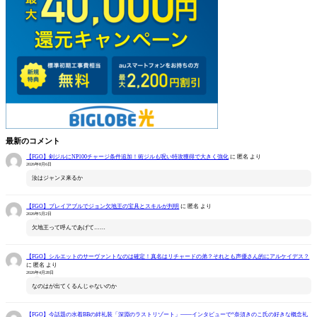
最新のコメント
【FGO】剣ジルにNP100チャージ条件追加！術ジルも呪い特攻獲得で大きく強化
に
匿名
より
2026年8月6日
汝はジャンヌ来るか
【FGO】プレイアブルでジョン欠地王の宝具とスキルが判明
に
匿名
より
2026年5月2日
欠地王って呼んであげて……
【FGO】シルエットのサーヴァントなのは確定！真名はリチャードの弟？それとも声優さん的にアルケイデス？
に
匿名
より
2026年4月28日
なのはが出てくるんじゃないのか
【FGO】今話題の水着BBの絆礼装「深淵のラストリゾート」――インタビューで“奈須きのこ氏の好きな概念礼