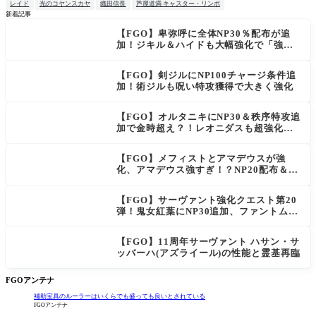
レイド
光のコヤンスカヤ
織田信長
芦屋道満 キャスター・リンボ
新着記事
【FGO】卑弥呼に全体NP30％配布が追
NEW
加！ジキル＆ハイドも大幅強化で「強す
ぎる」の声
【FGO】剣ジルにNP100チャージ条件追
加！術ジルも呪い特攻獲得で大きく強化
【FGO】オルタニキにNP30＆秩序特攻追
加で金時超え？！レオニダスも超強化で
「低レアとは思えない」の反響
【FGO】メフィストとアマデウスが強
化、アマデウス強すぎ！？NP20配布＆Ar
ts44％強化に「最強でワロタ」の声
【FGO】サーヴァント強化クエスト第20
弾！鬼女紅葉にNP30追加、ファントムも
大幅強化
【FGO】11周年サーヴァント ハサン・サ
ッバーハ(アズライール)の性能と霊基再臨
FGOアンテナ
補助宝具のルーラーはいくらでも盛っても良いとされている
FGOアンテナ