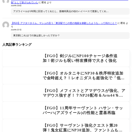
装”として挙げられていた
に
匿名
より
2026年1月8日
アズライールが1年間に区切ってくれたし、亜種特異点の頃のハイペースで更新してくれ…
【FGO】アフタータイム、マシュの言う「東京駅でこの世の地獄を体験したような」って何のこと？
に
匿名
よ
り
2026年1月7日
東京駅(これ)までの旅は楽しかったですか？
人気記事ランキング
【FGO】剣ジルにNP100チャージ条件追
加！術ジルも呪い特攻獲得で大きく強化
【FGO】オルタニキにNP30＆秩序特攻追加
で金時超え？！レオニダスも超強化で「低レ
アとは思えない」の反響
【FGO】メフィストとアマデウスが強化、ア
マデウス強すぎ！？NP20配布＆Arts44％強
化に「最強でワロタ」の声
【FGO】11周年サーヴァント ハサン・サッ
バーハ(アズライール)の性能と霊基再臨
【FGO】サーヴァント強化クエスト第20
弾！鬼女紅葉にNP30追加、ファントムも大