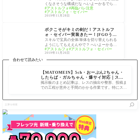
ん！
くなさそうな構成だな へいよーかるでらっ
アストルフォ
再臨バレ注意
くす！ 一臨目、、、谷間があるよーな気
アストルフォ・セイバー
が… 最
2019年11月28日
サーヴァント
ボクこそがキミの剣だ！アストルフ
ォ・セイバー実装きたー！[FGOうさ
トルフォとかマジか、男の娘好きとム
スキルで宝具の全体/単体を切り替えられる
ニエルが黙ってねえぞ]可愛すぎて期
ようにしてもええんやで？ へいよーかるで
アストルフォ
アストルフォ・セイバー
待値が上がる
らっくす！ リヨぐだ男ついに聖杯を捧げる
2019年11月26日
日が
合わせて読みたい
【MATOMEIN】5ch・おーぷん2ちゃん・
したらば・ガルちゃん・爆サイ対応｜スマ
ホでまとめ記事を作れるアプリ FGOのまと
掲示板のまとめ記事は、レスの抽出や整形、投稿ま
め記事ができるまで
での工程が意外と手間のかかる作業です。特にスマ
ホで完結させようとすると、コ
記
事
を
検
索