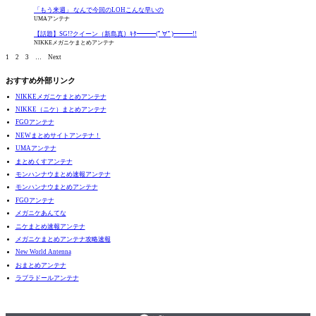
「もう来週」 なんで今回のLOHこんな早いの
UMAアンテナ
【話題】SG!?クイーン（新島真）ｷﾀ━━━(ﾟ∀ﾟ)━━━!!
NIKKEメガニケまとめアンテナ
1
2
3
…
Next
おすすめ外部リンク
NIKKEメガニケまとめアンテナ
NIKKE（ニケ）まとめアンテナ
FGOアンテナ
NEWまとめサイトアンテナ！
UMAアンテナ
まとめくすアンテナ
モンハンナウまとめ速報アンテナ
モンハンナウまとめアンテナ
FGOアンテナ
メガニケあんてな
ニケまとめ速報アンテナ
メガニケまとめアンテナ攻略速報
New World Antenna
おまとめアンテナ
ラブラドールアンテナ