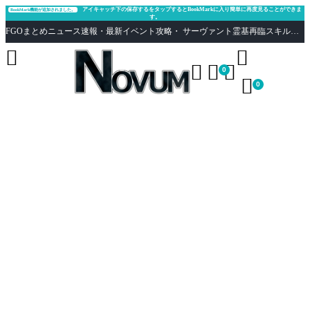
アイキャッチ下の保存するをタップするとBookMarkに入り簡単に再度見ることができま
BookMark機能が追加されました。
す。
FGOまとめニュース速報・最新イベント攻略・ サーヴァント霊基再臨スキル性能評価まとめ Fate/Grand Order





0

0