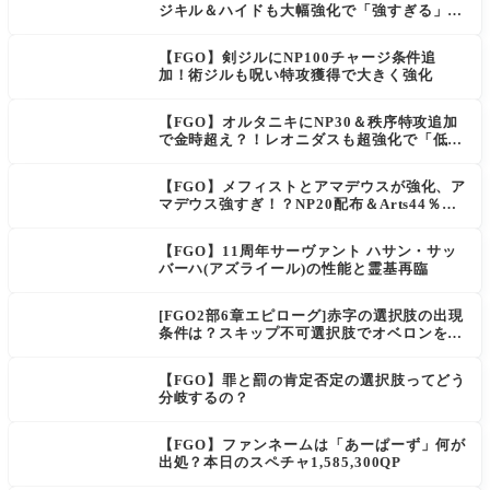
ジキル＆ハイドも大幅強化で「強すぎる」の
声
【FGO】剣ジルにNP100チャージ条件追
加！術ジルも呪い特攻獲得で大きく強化
【FGO】オルタニキにNP30＆秩序特攻追加
で金時超え？！レオニダスも超強化で「低レ
アとは思えない」の反響
【FGO】メフィストとアマデウスが強化、ア
マデウス強すぎ！？NP20配布＆Arts44％強
化に「最強でワロタ」の声
【FGO】11周年サーヴァント ハサン・サッ
バーハ(アズライール)の性能と霊基再臨
[FGO2部6章エピローグ]赤字の選択肢の出現
条件は？スキップ不可選択肢でオベロンを疑
う選択肢を選ぶと好感度（察しのよさ？）が
上がり出てくる
【FGO】罪と罰の肯定否定の選択肢ってどう
分岐するの？
【FGO】ファンネームは「あーぱーず」何が
出処？本日のスペチャ1,585,300QP