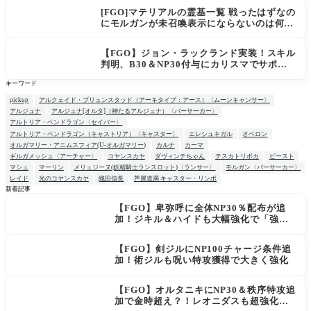
[FGO]マテリアルの霊基一覧 戦ったはずなの
にモルガンが未召喚表示にならないのは何
故？
【FGO】ジョン・ラックランド実装！スキル
判明、B30＆NP30付与にカリスマでサポ性
能は高め？再臨でワンコがついてきてお得！
キーワード
pickup
アルクェイド・ブリュンスタッド（アーキタイプ：アース）〈ムーンキャンサー〉
アルジュナ
アルジュナ[オルタ]（神たるアルジュナ）〈バーサーカー〉
アルトリア・ペンドラゴン〈セイバー〉
アルトリア・ペンドラゴン（キャストリア）〈キャスター〉
エレシュキガル
オベロン
オルガマリー・アニムスフィア(U-オルガマリー)
カルナ
カーマ
ギルガメッシュ〈アーチャー〉
コヤンスカヤ
ダヴィンチちゃん
テスカトリポカ
ビースト
マシュ
マーリン
メリュジーヌ(妖精騎士ランスロット)〈ランサー〉
モルガン〈バーサーカー〉
レイド
光のコヤンスカヤ
織田信長
芦屋道満 キャスター・リンボ
新着記事
【FGO】卑弥呼に全体NP30％配布が追
NEW
加！ジキル＆ハイドも大幅強化で「強す
ぎる」の声
【FGO】剣ジルにNP100チャージ条件追
加！術ジルも呪い特攻獲得で大きく強化
【FGO】オルタニキにNP30＆秩序特攻追
加で金時超え？！レオニダスも超強化で