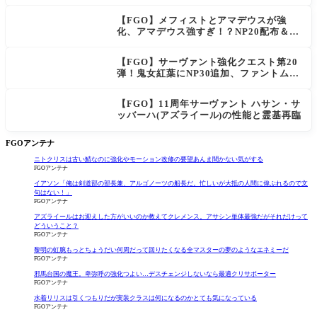
「低レアとは思えない」の反響
【FGO】メフィストとアマデウスが強
化、アマデウス強すぎ！？NP20配布＆Ar
ts44％強化に「最強でワロタ」の声
【FGO】サーヴァント強化クエスト第20
弾！鬼女紅葉にNP30追加、ファントムも
大幅強化
【FGO】11周年サーヴァント ハサン・サ
ッバーハ(アズライール)の性能と霊基再臨
FGOアンテナ
ニトクリスは古い鯖なのに強化やモーション改修の要望あんま聞かない気がする
FGOアンテナ
イアソン「俺は剣道部の部長兼、アルゴノーツの船長だ。忙しいが大抵の人間に偉ぶれるので文
句はない！」
FGOアンテナ
アズライールはお迎えした方がいいのか教えてクレメンス。アサシン単体最強だがそれだけって
どういうこと？
FGOアンテナ
黎明の虹腕もっとちょうだい何周だって回りたくなる全マスターの夢のようなエネミーだ
FGOアンテナ
邪馬台国の魔王。卑弥呼の強化つよい…デスチェンジしないなら最適クリサポーター
FGOアンテナ
水着リリスは引くつもりだが実装クラスは何になるのかとても気になっている
FGOアンテナ