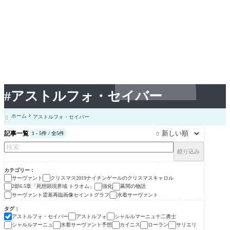
#アストルフォ・セイバー
ホーム
アストルフォ・セイバー

記事一覧
1 - 5件 / 全5件

絞り込み
カテゴリー
サーヴァント
クリスマス2019ナイチンゲールのクリスマスキャロル
2部6.5章「死想顕現界域 トラオム」
強化
幕間の物語
サーヴァント霊基再臨画像セイントグラフ
水着サーヴァント
タグ
アストルフォ・セイバー
アストルフォ
シャルルマーニュ十二勇士
シャルルマーニュ
水着サーヴァント予想
カイニス
ローラン
サリエリ