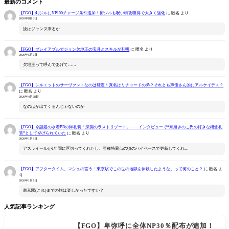
最新のコメント
【FGO】剣ジルにNP100チャージ条件追加！術ジルも呪い特攻獲得で大きく強化
に
匿名
より
2026年8月6日
汝はジャンヌ来るか
【FGO】プレイアブルでジョン欠地王の宝具とスキルが判明
に
匿名
より
2026年5月2日
欠地王って呼んであげて……
【FGO】シルエットのサーヴァントなのは確定！真名はリチャードの弟？それとも声優さん的にアルケイデス？
に
匿名
より
2026年4月28日
なのはが出てくるんじゃないのか
【FGO】今話題の水着BBの絆礼装「深淵のラストリゾート」――インタビューで“奈須きのこ氏の好きな概念礼
装”として挙げられていた
に
匿名
より
2026年1月8日
アズライールが1年間に区切ってくれたし、亜種特異点の頃のハイペースで更新してくれ…
【FGO】アフタータイム、マシュの言う「東京駅でこの世の地獄を体験したような」って何のこと？
に
匿名
よ
り
2026年1月7日
東京駅(これ)までの旅は楽しかったですか？
人気記事ランキング
【FGO】卑弥呼に全体NP30％配布が追加！