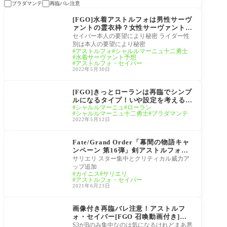
ブラダマンテ
再臨バレ注意
サーヴァント
[FGO]水着アストルフォは男性サーヴ
ァントの霊衣枠？女性サーヴァントの
水着枠？性別は本人要望で秘密だがジ
セイバー本人の要望により秘密 ライダー性
ャンヌが吃驚するほどの…
別は本人の要望により秘密
アストルフォ
シャルルマーニュ十二勇士
水着サーヴァント予想
アストルフォ・セイバー
2022年5月30日
サーヴァント
[FGO]きっとローランは再臨でシンプ
ルになるタイプ！いや設定を考えると
シャルルマーニュ
ローラン
全部脱ぐんじゃ？
シャルルマーニュ十二勇士
ブラダマンテ
2022年5月12日
強化
Fate/Grand Order「幕間の物語キャ
ンペーン 第16弾」剣アストルフォ・
カイニス・サリエリのスキルが強化！
サリエリ スター集中とクリティカル威力ア
強化内容も判明
ップ追加
カイニス
サリエリ
アストルフォ・セイバー
2021年6月23日
サーヴァント
画像付き再臨バレ注意！アストルフ
ォ・セイバー[FGO 召喚動画付き]ス
キルマでNP毎ターン20かいいじゃ
S3がBのみ集中なのは気になるけれどまあ悪