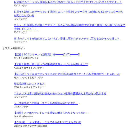
12周年でもモーション改修があるなら槍のディルムッドに手を付けていいと思うんですよ…！
FGOアンテナ
11周年を記念したサーヴァント強化クエストで星5ランサークラスが誰になるのかマスターたち
も気になっている
FGOアンテナ
マシュ「11周年記念召喚とアズライールさんPU召喚が実施中です先輩！後悔しない様に石を全て
消費しましょう！」
FGOアンテナ
絆16のメリットが全然出てこないけど、普通に石がハチャメチャに貰えるとかそんな感じ？
FGOアンテナ
オススメ外部サイト
【話題】SG!?クイーン（新島真）ｷﾀ━━━(ﾟ∀ﾟ)━━━!!
ニケまとめ速報アンテナ
【悲報】親友と殴り合いの結果絶縁濃厚→…どっちが悪いんだ？
NEWまとめサイトアンテナ！
【MHWs】ワイルズアセンダンスのためにPS5pro買おうとしたら転売価格ばかりじゃねーか
モンハンナウまとめアンテナ
乱気流経験したことある人
NEWまとめサイトアンテナ！
ニトクリスは古い鯖なのに強化やモーション改修の要望あんま聞かない気がする
FGOアンテナ
レース後半のこの動き、スティルの挙動がやばすぎる。
UMAアンテナ
【原神】スマホがサンドローネ重撃に耐えられなくなってきた…
New World Antenna
【ウマ娘】「もう来週」 なんで今回のLOHこんな早いの
話題のまとめアンテナ
By admin