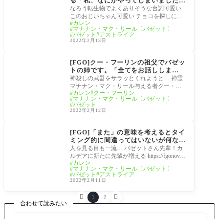
る「私、なにかやってしまいました
か？」そして明日は対ルーラー…『マ
なろう転生物でよくありそうな台詞可愛い
ナナン･スーベニア･バレンタイン ～
このおじいちゃん可愛い チョコを探しにこ
カレン
チョコの樹と女神の選択～5節のスト
の時代に来るもカカオの存在すらろくに知
マナナン・マク・リール〔バゼット〕
ーリーまとめ』
られ
バゼット
アストライア
2022年2月13日
マナナン･スーベニア･
バレンタイン ～チョコ
[FGO]クー・フーリンの祖父でバゼッ
の樹と女神の選択～
トの姉です。「全てをお話ししま
す…」『マナナン･スーベニア･バレ
神殺しの武器をサラッとくれようと… 神霊
ンタイン ～チョコの樹と女神の選択
マナナン・マク・リール与える者クー・フ
カレン
クー・フーリン
～』4節のストーリーまとめ
ーリンの父太陽神ルー育ての親 自称姉 水着
マナナン・マク・リール〔バゼット〕
ジャ
バゼット
2022年2月12日
マナナン･スーベニア･
バレンタイン ～チョコ
[FGO]「また」の意味を考えるとタイ
の樹と女神の選択～
ミング的に間違ってはいないが何なの
この人ーーー！！？？『マナナン･ス
人を見る目も一流… バゼットさん先輩！カ
ーベニア･バレンタイン ～チョコの樹
ルデアに新たに先輩が増える https://fgonovu
カレン
と女神の選択～』3節のストーリーま
m.com/fgo%e3%83%90%e3%82%bc%e3%83%
マナナン・マク・リール〔バゼット〕
とめ
83%e3%83%88%e3%81%95%e3%82%93%e3%
バゼット
アストライア
2022年2月11日


1
2
合わせて読みたい