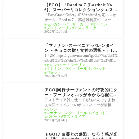
精円卓領域 アヴァロ
【FGO】「Road to 7 [Lostbelt No.
ン・ル・フェ」
6]」スーパーリコレクションクエスト
はクリアできた？バックドロップは全
「Fate/Grand Order」iOS/Android 対応スマホ
てを解決する
ゲーム「Road to 7 」高超難易度の「スーパ
モルガン〈バーサーカー〉
オベロン
ーリコレクションクエスト」ウッドワス・
プロトマーリン
アストライア
モルガン・オ
2022年12月1日
マナナン･スーベニア･
バレンタイン ～チョコ
「マナナン･スーベニア･バレンタイ
の樹と女神の選択～
ン ～チョコの樹と女神の選択～」1
節〜エピローグまでの記事まとめ[Fat
1・2節 https://fgonovum.com/fgo%e7%a7%81%
e/Grand Order]
e3%81%af%e5%bc%b7%e3%81%84%e3%81%
カレン
クー・フーリン
a7%e3%81%99%e3%82%88%e3%80%81%e3%
マナナン・マク・リール〔バゼット〕
81%98%e3%82%83%e3%82%93%e3%81%9
バゼット
1%e3%82%93%e3%80%82%e3%80%8e%e3%8
2022年2月15日
3%9e%e3
マナナン･スーベニア･
バレンタイン ～チョコ
[FGO]同行サーヴァントの特攻的にク
の樹と女神の選択～
ー・フーリンオルタが今から心配にな
る。あの物理の女神、矢避けの加護も
アストライア雑に使っても強いんですよね
バックドロップで貫通してくる…
ぇ今回のイベントのボスエネミーが最後に
カレン
登場したクー・フーリンオルタなら同行サ
マナナン・マク・リール〔バゼット〕
ーヴァ
バゼット
アストライア
2022年2月14日
マナナン･スーベニア･
バレンタイン ～チョコ
[FGO]チョ霊との邂逅、なろう感が光
の樹と女神の選択～