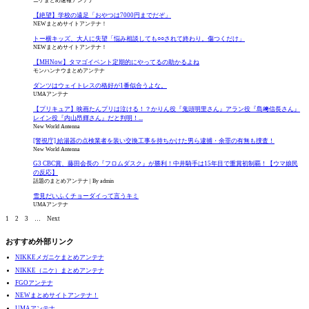
ニケまとめ速報アンテナ
【絶望】学校の遠足「おやつは7000円までだぞ」
NEWまとめサイトアンテナ！
トー横キッズ、大人に失望「悩み相談しても○○されて終わり。傷つくだけ」
NEWまとめサイトアンテナ！
【MHNow】タマゴイベント定期的にやってるの助かるよね
モンハンナウまとめアンテナ
ダンツはウェイトレスの格好が1番似合うよな。
UMAアンテナ
【プリキュア】映画たんプリは泣ける！？かりん役『鬼頭明里さん』アラン役『島﨑信長さん』
レイン役『内山昂輝さん』だと判明！...
New World Antenna
[警視庁] 給湯器の点検業者を装い交換工事を持ちかけた男ら逮捕・余罪の有無も捜査！
New World Antenna
G3 CBC賞、藤田会長の『フロムダスク』が勝利！中井騎手は15年目で重賞初制覇！【ウマ娘民
の反応】
話題のまとめアンテナ
By admin
雪見だいふくチョーダイって言うキミ
UMAアンテナ
1
2
3
…
Next
おすすめ外部リンク
NIKKEメガニケまとめアンテナ
NIKKE（ニケ）まとめアンテナ
FGOアンテナ
NEWまとめサイトアンテナ！
UMAアンテナ