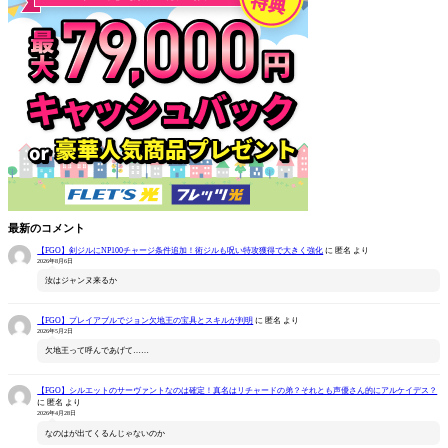
最新のコメント
【FGO】剣ジルにNP100チャージ条件追加！術ジルも呪い特攻獲得で大きく強化
に
匿名
より
2026年8月6日
汝はジャンヌ来るか
【FGO】プレイアブルでジョン欠地王の宝具とスキルが判明
に
匿名
より
2026年5月2日
欠地王って呼んであげて……
【FGO】シルエットのサーヴァントなのは確定！真名はリチャードの弟？それとも声優さん的にアルケイデス？
に
匿名
より
2026年4月28日
なのはが出てくるんじゃないのか