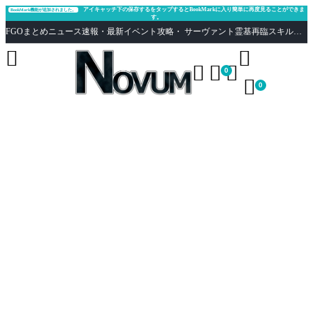
アイキャッチ下の保存するをタップするとBookMarkに入り簡単に再度見ることができま
BookMark機能が追加されました。
す。
FGOまとめニュース速報・最新イベント攻略・ サーヴァント霊基再臨スキル性能評価まとめ Fate/Grand Order





0

0