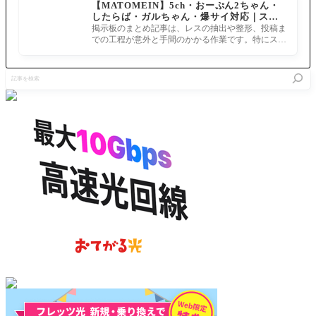
【MATOMEIN】5ch・おーぷん2ちゃん・
したらば・ガルちゃん・爆サイ対応｜スマ
ホでまとめ記事を作れるアプリ FGOのまと
掲示板のまとめ記事は、レスの抽出や整形、投稿ま
め記事ができるまで
での工程が意外と手間のかかる作業です。特にスマ
ホで完結させようとすると、コ
記
事
を
検
索