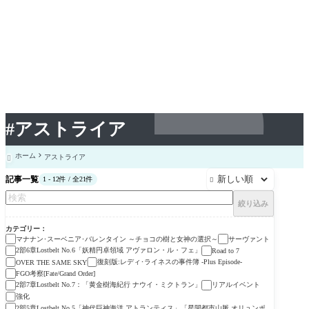
#アストライア
ホーム
アストライア

記事一覧
1 - 12件 / 全21件

絞り込み
カテゴリー
マナナン･スーベニア･バレンタイン ～チョコの樹と女神の選択～
サーヴァント
2部6章Lostbelt No.6「妖精円卓領域 アヴァロン・ル・フェ」
Road to 7
復刻版:レディ･ライネスの事件簿 -Plus Episode-
OVER THE SAME SKY
FGO考察[Fate/Grand Order]
2部7章Lostbelt No.7：「黄金樹海紀行 ナウイ・ミクトラン」
リアルイベント
強化
2部5章Lostbelt No.5「神代巨神海洋 アトランティス」「星間都市山脈 オリュンポ