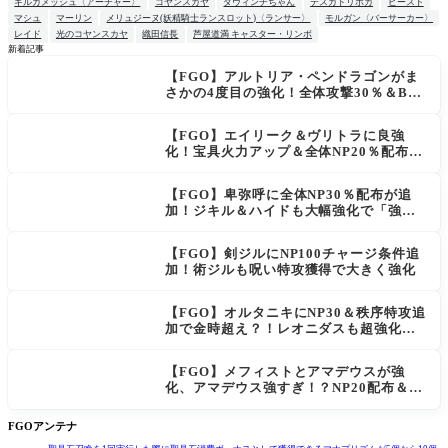
ギルガメッシュ〈アーチャー〉
コヤンスカヤ
ダヴィンチちゃん
テスカトリポカ
ビースト
マシュ
マーリン
メリュジーヌ(妖精騎士ランスロット)〈ランサー〉
モルガン〈バーサーカー〉
レイド
光のコヤンスカヤ
織田信長
芦屋道満 キャスター・リンボ
新着記事
【FGO】アルトリア・ペンドラゴンがま
NEW
さかの4度目の強化！全体攻撃30％＆B攻
撃時NP獲得ロムルスも良強化！
【FGO】エイリーク＆ヴリトラに良強
NEW
化！宝具火力アップ＆全体NP20％配布で
一気に使いやすく
【FGO】卑弥呼に全体NP30％配布が追
加！ジキル＆ハイドも大幅強化で「強す
ぎる」の声
【FGO】剣ジルにNP100チャージ条件追
加！術ジルも呪い特攻獲得で大きく強化
【FGO】オルタニキにNP30＆秩序特攻追
加で金時超え？！レオニダスも超強化で
「低レアとは思えない」の反響
【FGO】メフィストとアマデウスが強
化、アマデウス強すぎ！？NP20配布＆Ar
ts44％強化に「最強でワロタ」の声
FGOアンテナ