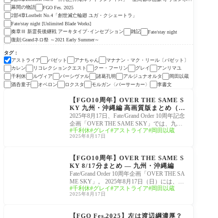
ス」
幕間の物語
FGO Fes. 2025
2部4章Lostbelt No.4「創世滅亡輪廻 ユガ・クシェートラ」
Fate/stay night [Unlimited Blade Works]
奏章Ⅲ 新霊長後継戦 アーキタイプ･インセプション
雑記
Fate/stay night
復刻:Grandネロ祭 ～2021 Early Summer～
タグ
アストライア
バゼット
アナちゃん
マナナン・マク・リール〔バゼット〕
カレン
リコレクションクエスト
クー・フーリン
グレイ
アンリマユ
千利休
ルヴィア
パーシヴァル
諸葛孔明
アルジュナオルタ
岡田以蔵
酒呑童子
オベロン
ロクスタ
モルガン〈バーサーカー〉
李書文
OVER THE SAME SKY
【FGO10周年】OVER THE SAME S
KY 九州・沖縄編 高画質版まとめ（2
025年8月17日掲載）
2025年8月17日、Fate/Grand Order 10周年記念
企画「OVER THE SAME SKY」では、九
千利休
グレイ
アストライア
岡田以蔵
州・沖縄地方を舞台としたキャラクター広
2025年8月17日
告が各地の新聞に掲載
OVER THE SAME SKY
【FGO10周年】OVER THE SAME S
KY 8/17分まとめ ― 九州・沖縄編
Fate/Grand Order 10周年企画「OVER THE SA
ME SKY」。 2025年8月17日（日）には、九
千利休
グレイ
アストライア
岡田以蔵
州・沖縄エリアを舞台にした新聞広告が展
2025年8月17日
開されました。 今回
FGO Fes. 2025
【FGO Fes.2025】左は渡辺綱濃厚？