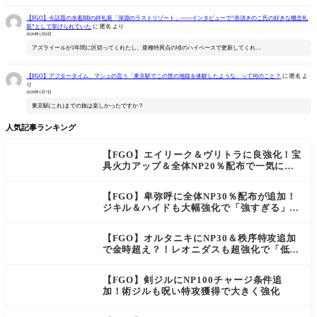
【FGO】今話題の水着BBの絆礼装「深淵のラストリゾート」――インタビューで“奈須きのこ氏の好きな概念礼
装”として挙げられていた
に
匿名
より
2026年1月8日
アズライールが1年間に区切ってくれたし、亜種特異点の頃のハイペースで更新してくれ…
【FGO】アフタータイム、マシュの言う「東京駅でこの世の地獄を体験したような」って何のこと？
に
匿名
よ
り
2026年1月7日
東京駅(これ)までの旅は楽しかったですか？
人気記事ランキング
【FGO】エイリーク＆ヴリトラに良強化！宝
具火力アップ＆全体NP20％配布で一気に使
いやすく
【FGO】卑弥呼に全体NP30％配布が追加！
ジキル＆ハイドも大幅強化で「強すぎる」の
声
【FGO】オルタニキにNP30＆秩序特攻追加
で金時超え？！レオニダスも超強化で「低レ
アとは思えない」の反響
【FGO】剣ジルにNP100チャージ条件追
加！術ジルも呪い特攻獲得で大きく強化