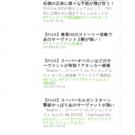
右側の正体に様々な予想が飛び交う！
FGO Fes.2025の新ビジュアルとして、7月1
日に公開された描き下ろしシルエットが早
アストライア
渡辺綱
マリー
マタハリ
くも話題に。 左の人物は「渡辺綱」でほぼ
2025年7月1日
確定とする
奏章Ⅲ 新霊長後継戦 ア
ーキタイプ･インセプシ
【FGO】奏章IIIのストーリー攻略で
ョン
あのサーヴァント２騎が強い！
アストライア
上杉謙信
2024年9月21日
2部6章Lostbelt No.6「妖
精円卓領域 アヴァロ
【FGO】スーパーオベロンはどのサ
ン・ル・フェ」
ーヴァントが有効？アタッカー候補
「Road to 7 」スーパーリコレクションクエ
スト オベロン戦攻略 アストライア 楊貴妃
オベロン
アストライア
クリームヒルト
クリームヒルト 謎のヒロインXX【FGO】
楊貴妃
「Fate/Grand Or
2022年12月2日
2部6章Lostbelt No.6「妖
精円卓領域 アヴァロ
【FGO】スーパーモルガン３ターン
ン・ル・フェ」
撃破やっぱりあのサーヴァントが強い
「Road to 7 」スーパーリコレクションクエ
スト モルガン戦【FGO】「Fate/Grand Orde
モルガン〈バーサーカー〉
アストライア
r」iOS/Android 対応スマホゲーム
リコレクションクエスト
2022年12月2日
2部6章Lostbelt No.6「妖