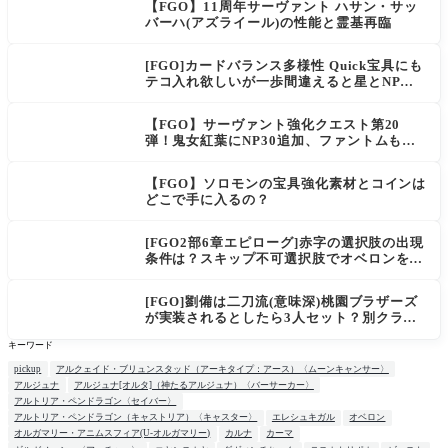
【FGO】11周年サーヴァント ハサン・サッ
バーハ(アズライール)の性能と霊基再臨
[FGO]カードバランス多様性 Quick宝具にも
テコ入れ欲しいが一歩間違えると星とNP楽
に稼げちゃうから調整難易度が高そう
【FGO】サーヴァント強化クエスト第20
弾！鬼女紅葉にNP30追加、ファントムも大
幅強化
【FGO】ソロモンの宝具強化素材とコインは
どこで手に入るの？
[FGO2部6章エピローグ]赤字の選択肢の出現
条件は？スキップ不可選択肢でオベロンを疑
う選択肢を選ぶと好感度（察しのよさ？）が
上がり出てくる
[FGO]劉備は二刀流(意味深)桃園ブラザーズ
が実装されるとしたら3人セット？別クラス
呂布もお願いします。マスター達の三国志談
キーワード
義
pickup
アルクェイド・ブリュンスタッド（アーキタイプ：アース）〈ムーンキャンサー〉
アルジュナ
アルジュナ[オルタ]（神たるアルジュナ）〈バーサーカー〉
アルトリア・ペンドラゴン〈セイバー〉
アルトリア・ペンドラゴン（キャストリア）〈キャスター〉
エレシュキガル
オベロン
オルガマリー・アニムスフィア(U-オルガマリー)
カルナ
カーマ