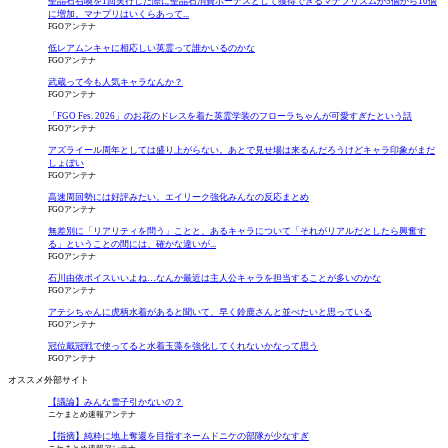
聖晶石召喚を1回実行した際に聖晶石消費ボーナスとして獲得できるマナプリズムが5個から10個
に増加。マナプリはいくらあって...
FGOアンテナ
低レアムンキャに相応しい英霊って誰かいるのかな
FGOアンテナ
武蔵って今も人気キャラなんか？
FGOアンテナ
「FGO Fes. 2026」のお花のドレスを着た英霊学装のフローラちゃんが可愛すぎたという話
FGOアンテナ
アズライール周年としては盛り上がらない。あとで見せ場は来るんだろうけどキャラ印象がまだ
しょぼい
FGOアンテナ
高速周回勢には好評みたい。エイリーク強化みんなの反応まとめ
FGOアンテナ
無差別に「リアリティを問う」ことと、あるキャラについて「それがリアルだとしたら興奮す
る」ということの間には、確かな違いが...
FGOアンテナ
石川由依ボイスいいよね…なんか最近は主人公キャラを担当することが多いのかな
FGOアンテナ
アテシちゃんに虎柄水着があると聞いて、早く鈴鹿さんと並べたいと思っている
FGOアンテナ
冠位戴冠戦で使ってると水着玉藻を強化してくれないかなって思う
FGOアンテナ
オススメ外部サイト
【議論】みんな雪子引かないの？
ニケまとめ速報アンテナ
【指摘】純粋に地上奪還を目指すネームドニケの部隊が少なすぎ