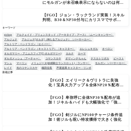
にモルガンが未召喚表示にならないのは何
故？
【FGO】ジョン・ラックランド実装！スキル
判明、B30＆NP30付与にカリスマでサポ性
能は高め？再臨でワンコがついてきてお得！
キーワード
pickup
アルクェイド・ブリュンスタッド（アーキタイプ：アース）〈ムーンキャンサー〉
アルジュナ
アルジュナ[オルタ]（神たるアルジュナ）〈バーサーカー〉
アルトリア・ペンドラゴン〈セイバー〉
アルトリア・ペンドラゴン（キャストリア）〈キャスター〉
エレシュキガル
オベロン
オルガマリー・アニムスフィア(U-オルガマリー)
カルナ
カーマ
ギルガメッシュ〈アーチャー〉
コヤンスカヤ
ダヴィンチちゃん
テスカトリポカ
ビースト
マシュ
マーリン
メリュジーヌ(妖精騎士ランスロット)〈ランサー〉
モルガン〈バーサーカー〉
レイド
光のコヤンスカヤ
織田信長
芦屋道満 キャスター・リンボ
新着記事
【FGO】エイリーク＆ヴリトラに良強
NEW
化！宝具火力アップ＆全体NP20％配布で
一気に使いやすく
【FGO】卑弥呼に全体NP30％配布が追
加！ジキル＆ハイドも大幅強化で「強す
ぎる」の声
【FGO】剣ジルにNP100チャージ条件追
加！術ジルも呪い特攻獲得で大きく強化