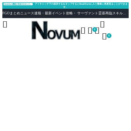
アイキャッチ下の保存するをタップするとBookMarkに入り簡単に再度見ることができま
BookMark機能が追加されました。
す。
FGOまとめニュース速報・最新イベント攻略・ サーヴァント霊基再臨スキル性能評価まとめ Fate/Grand Order





0

0