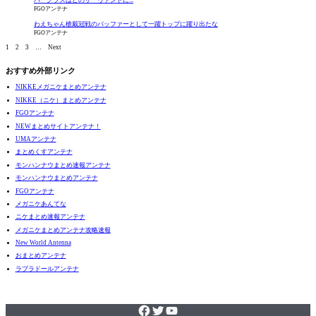
バークラスはどのサーヴァントに...
FGOアンテナ
わえちゃん槍戴冠戦のバッファーとして一躍トップに躍り出たな
FGOアンテナ
1
2
3
…
Next
おすすめ外部リンク
NIKKEメガニケまとめアンテナ
NIKKE（ニケ）まとめアンテナ
FGOアンテナ
NEWまとめサイトアンテナ！
UMAアンテナ
まとめくすアンテナ
モンハンナウまとめ速報アンテナ
モンハンナウまとめアンテナ
FGOアンテナ
メガニケあんてな
ニケまとめ速報アンテナ
メガニケまとめアンテナ攻略速報
New World Antenna
おまとめアンテナ
ラブラドールアンテナ