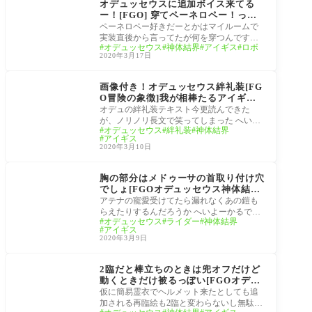
オデュッセウスに追加ボイス来てる
ー！[FGO] 穿てペーネロペー！って
なんなんだ？！マスター達の考察
ペーネロペー好きだーとかはマイルームで
実装直後から言ってたが何を穿つんですか
オデュッセウス
神体結界
アイギス
ロボ
ね… へいよーかるでらっくす！ 追加ボイス
2020年3月17日
の 穿
サーヴァント
画像付き！オデュッセウス絆礼装[FG
O冒険の象徴]我が相棒たるアイギス
一式は丁寧に磨かれ、絨毯の上に飾っ
オデュの絆礼装テキスト今更読んできた
てあったとさ。誰が磨いたか？それは
が、ノリノリ長文で笑ってしまった へいよ
オデュッセウス
絆礼装
神体結界
まあ、俺だったり、愛しのペーネロペ
ーかるでらっくす！ やはりいいキャラ！ノ
アイギス
ーだったりさ！
リノリ
2020年3月10日
サーヴァント
胸の部分はメドゥーサの首取り付け穴
でしょ[FGOオデュッセウス神体結界
アイギス]アテナ像の胸当てであるア
アテナの寵愛受けてたら漏れなくあの鎧も
イギスも胸の真ん中に首着いてるし
らえたりするんだろうか へいよーかるでら
オデュッセウス
ライダー
神体結界
っくす！ 千里眼持ちのマスター達の考察で
アイギス
オデ
2020年3月9日
サーヴァント
2臨だと棒立ちのときは兜オフだけど
動くときだけ被るっぽい[FGOオデュ
ッセウス] 動くときだけ変身はサリエ
仮に簡易霊衣でヘルメット来たとしても追
リ式か ・・・いやイラストで被って
加される再臨絵も2臨と変わらないし無駄に