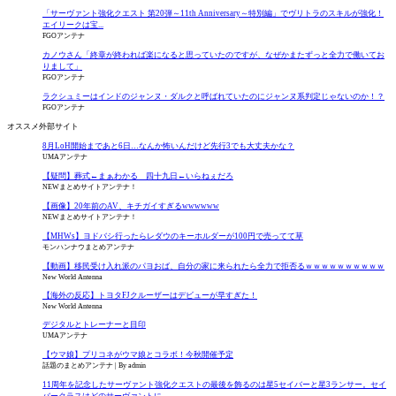
「サーヴァント強化クエスト 第20弾～11th Anniversary～特別編」でヴリトラのスキルが強化！
エイリークは宝...
FGOアンテナ
カノウさん「終章が終われば楽になると思っていたのですが、なぜかまたずっと全力で働いてお
りまして」
FGOアンテナ
ラクシュミーはインドのジャンヌ・ダルクと呼ばれていたのにジャンヌ系判定じゃないのか！？
FGOアンテナ
オススメ外部サイト
8月LoH開始まであと6日…なんか怖いんだけど先行3でも大丈夫かな？
UMAアンテナ
【疑問】葬式←まぁわかる 四十九日←いらねぇだろ
NEWまとめサイトアンテナ！
【画像】20年前のAV、キチガイすぎるwwwwww
NEWまとめサイトアンテナ！
【MHWs】ヨドバシ行ったらレダウのキーホルダーが100円で売ってて草
モンハンナウまとめアンテナ
【動画】移民受け入れ派のパヨおば、自分の家に来られたら全力で拒否るｗｗｗｗｗｗｗｗｗｗ
New World Antenna
【海外の反応】トヨタFJクルーザーはデビューが早すぎた！
New World Antenna
デジタルとトレーナーと目印
UMAアンテナ
【ウマ娘】プリコネがウマ娘とコラボ！今秋開催予定
話題のまとめアンテナ
By admin
11周年を記念したサーヴァント強化クエストの最後を飾るのは星5セイバーと星3ランサー。セイ