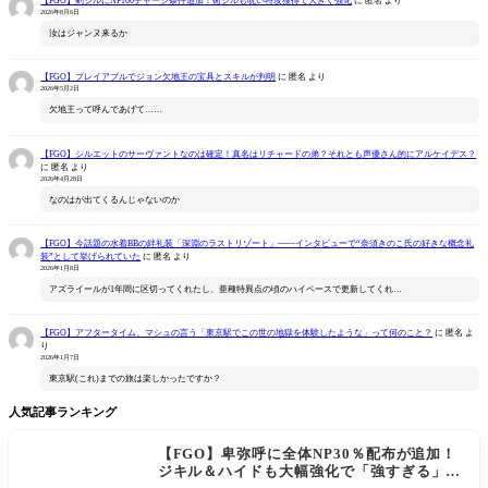
【FGO】剣ジルにNP100チャージ条件追加！術ジルも呪い特攻獲得で大きく強化
に
匿名
より
2026年8月6日
汝はジャンヌ来るか
【FGO】プレイアブルでジョン欠地王の宝具とスキルが判明
に
匿名
より
2026年5月2日
欠地王って呼んであげて……
【FGO】シルエットのサーヴァントなのは確定！真名はリチャードの弟？それとも声優さん的にアルケイデス？
に
匿名
より
2026年4月28日
なのはが出てくるんじゃないのか
【FGO】今話題の水着BBの絆礼装「深淵のラストリゾート」――インタビューで“奈須きのこ氏の好きな概念礼
装”として挙げられていた
に
匿名
より
2026年1月8日
アズライールが1年間に区切ってくれたし、亜種特異点の頃のハイペースで更新してくれ…
【FGO】アフタータイム、マシュの言う「東京駅でこの世の地獄を体験したような」って何のこと？
に
匿名
よ
り
2026年1月7日
東京駅(これ)までの旅は楽しかったですか？
人気記事ランキング
【FGO】卑弥呼に全体NP30％配布が追加！
ジキル＆ハイドも大幅強化で「強すぎる」の