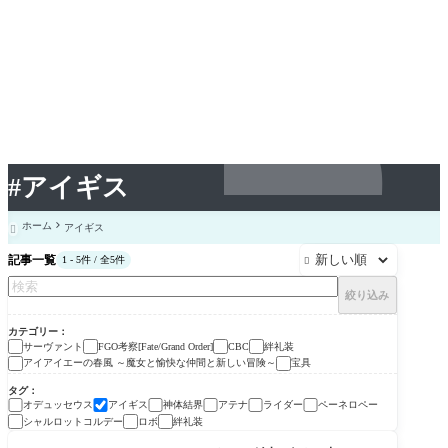
#アイギス
ホーム
アイギス

記事一覧
1 - 5件 / 全5件

絞り込み
カテゴリー
サーヴァント
FGO考察[Fate/Grand Order]
絆礼装
CBC
アイアイエーの春風 ～魔女と愉快な仲間と新しい冒険～
宝具
タグ
オデュッセウス
アイギス
神体結界
アテナ
ライダー
ペーネロペー
シャルロットコルデー
ロボ
絆礼装
サーヴァント