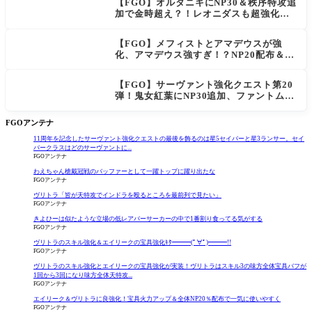
【FGO】オルタニキにNP30＆秩序特攻追
加で金時超え？！レオニダスも超強化で
「低レアとは思えない」の反響
【FGO】メフィストとアマデウスが強
化、アマデウス強すぎ！？NP20配布＆Ar
ts44％強化に「最強でワロタ」の声
【FGO】サーヴァント強化クエスト第20
弾！鬼女紅葉にNP30追加、ファントムも
大幅強化
FGOアンテナ
11周年を記念したサーヴァント強化クエストの最後を飾るのは星5セイバーと星3ランサー。セイ
バークラスはどのサーヴァントに...
FGOアンテナ
わえちゃん槍戴冠戦のバッファーとして一躍トップに躍り出たな
FGOアンテナ
ヴリトラ「皆が天特攻でインドラを殴るところを最前列で見たい」
FGOアンテナ
きよひーは似たような立場の低レアバーサーカーの中で1番割り食ってる気がする
FGOアンテナ
ヴリトラのスキル強化＆エイリークの宝具強化ｷﾀ━━━(ﾟ∀ﾟ)━━━!!
FGOアンテナ
ヴリトラのスキル強化とエイリークの宝具強化が実装！ヴリトラはスキル3の味方全体宝具バフが
1回から3回になり味方全体天特攻...
FGOアンテナ
エイリーク＆ヴリトラに良強化！宝具火力アップ＆全体NP20％配布で一気に使いやすく
FGOアンテナ