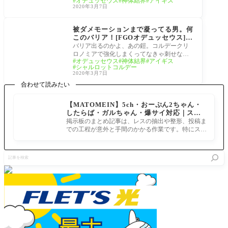
オデュッセウス
神体結界
アイギス
るんだからずっとヘルメット被ってて
素材取られることになるのか へいよーかる
2020年3月7日
ほしいんだが切実に
でら
サーヴァント
被ダメモーションまで凝ってる男。何
このバリア！[FGOオデュッセウス]
『神体結界（アイギス）』
バリア出るのかよ、あの鎧。コルデークリ
ロノミアで強化しまくってなきゃ刺せなか
オデュッセウス
神体結界
アイギス
ったな、コレ へいよーかるでらっくす！
シャルロットコルデー
『神体
2020年3月7日
合わせて読みたい
【MATOMEIN】5ch・おーぷん2ちゃん・
したらば・ガルちゃん・爆サイ対応｜スマ
ホでまとめ記事を作れるアプリ FGOのまと
掲示板のまとめ記事は、レスの抽出や整形、投稿ま
め記事ができるまで
での工程が意外と手間のかかる作業です。特にスマ
ホで完結させようとすると、コ
記
事
を
検
索