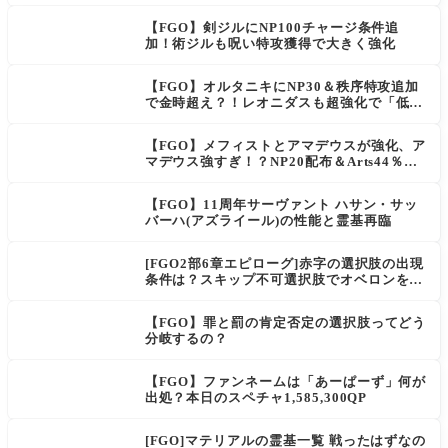
声
【FGO】剣ジルにNP100チャージ条件追
加！術ジルも呪い特攻獲得で大きく強化
【FGO】オルタニキにNP30＆秩序特攻追加
で金時超え？！レオニダスも超強化で「低レ
アとは思えない」の反響
【FGO】メフィストとアマデウスが強化、ア
マデウス強すぎ！？NP20配布＆Arts44％強
化に「最強でワロタ」の声
【FGO】11周年サーヴァント ハサン・サッ
バーハ(アズライール)の性能と霊基再臨
[FGO2部6章エピローグ]赤字の選択肢の出現
条件は？スキップ不可選択肢でオベロンを疑
う選択肢を選ぶと好感度（察しのよさ？）が
上がり出てくる
【FGO】罪と罰の肯定否定の選択肢ってどう
分岐するの？
【FGO】ファンネームは「あーぱーず」何が
出処？本日のスペチャ1,585,300QP
[FGO]マテリアルの霊基一覧 戦ったはずなの