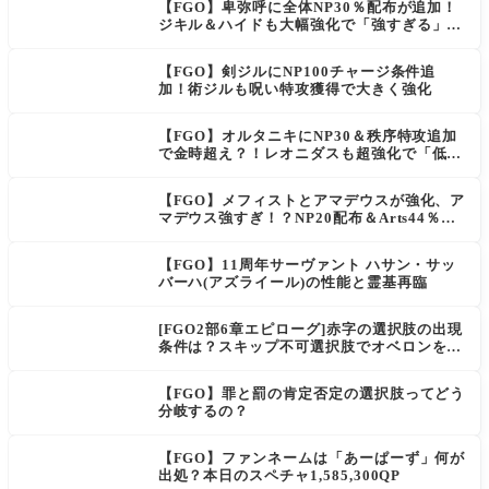
【FGO】卑弥呼に全体NP30％配布が追加！
ジキル＆ハイドも大幅強化で「強すぎる」の
声
【FGO】剣ジルにNP100チャージ条件追
加！術ジルも呪い特攻獲得で大きく強化
【FGO】オルタニキにNP30＆秩序特攻追加
で金時超え？！レオニダスも超強化で「低レ
アとは思えない」の反響
【FGO】メフィストとアマデウスが強化、ア
マデウス強すぎ！？NP20配布＆Arts44％強
化に「最強でワロタ」の声
【FGO】11周年サーヴァント ハサン・サッ
バーハ(アズライール)の性能と霊基再臨
[FGO2部6章エピローグ]赤字の選択肢の出現
条件は？スキップ不可選択肢でオベロンを疑
う選択肢を選ぶと好感度（察しのよさ？）が
上がり出てくる
【FGO】罪と罰の肯定否定の選択肢ってどう
分岐するの？
【FGO】ファンネームは「あーぱーず」何が
出処？本日のスペチャ1,585,300QP