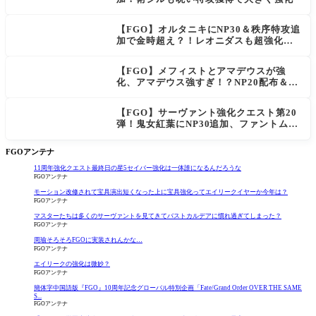
【FGO】オルタニキにNP30＆秩序特攻追
加で金時超え？！レオニダスも超強化で
「低レアとは思えない」の反響
【FGO】メフィストとアマデウスが強
化、アマデウス強すぎ！？NP20配布＆Ar
ts44％強化に「最強でワロタ」の声
【FGO】サーヴァント強化クエスト第20
弾！鬼女紅葉にNP30追加、ファントムも
大幅強化
FGOアンテナ
11周年強化クエスト最終日の星5セイバー強化は一体誰になるんだろうな
FGOアンテナ
モーション改修されて宝具演出短くなった上に宝具強化ってエイリークイヤーか今年は？
FGOアンテナ
マスターたちは多くのサーヴァントを見てきてバストカルデアに慣れ過ぎてしまった？
FGOアンテナ
周瑜そろそろFGOに実装されんかな…
FGOアンテナ
エイリークの強化は微妙？
FGOアンテナ
簡体字中国語版『FGO』10周年記念グローバル特別企画「Fate/Grand Order OVER THE SAME
S...
FGOアンテナ