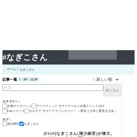
#なぎこさん
ホーム
なぎこさん

記事一覧
1 - 2件 / 全2件

絞り込み
カテゴリー
水着サーヴァント
アークティック サマーワールド水着イベント2022
Fateシリーズ
カルデア･サマーアドベンチャー！ ～夢追う少年と夢見る少女～
タグ
清少納言
なぎこさん
Fateシリーズ
[FGO]なぎこさん(清少納言)が偉大。