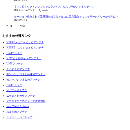
FGOアンテナ
【ウマ娘】タクトのクマちゃんTシャツ、なんで汗かいてるんです？
話題のまとめアンテナ
By admin
モーション改修されて宝具演出短くなった上に宝具強化ってエイリークイヤーか今年は？
FGOアンテナ
1
2
3
…
Next
おすすめ外部リンク
NIKKEメガニケまとめアンテナ
NIKKE（ニケ）まとめアンテナ
FGOアンテナ
NEWまとめサイトアンテナ！
UMAアンテナ
まとめくすアンテナ
モンハンナウまとめ速報アンテナ
モンハンナウまとめアンテナ
FGOアンテナ
メガニケあんてな
ニケまとめ速報アンテナ
メガニケまとめアンテナ攻略速報
New World Antenna
おまとめアンテナ
ラブラドールアンテナ