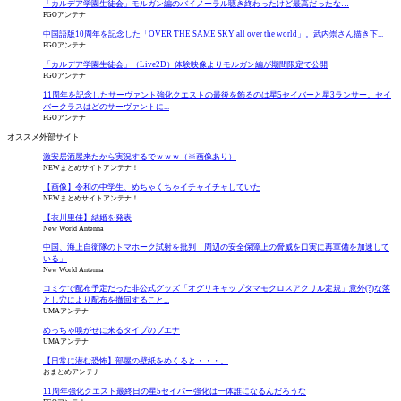
「カルデア学園生徒会」モルガン編のバイノーラル聴き終わったけど最高だったな…
FGOアンテナ
中国語版10周年を記念した「OVER THE SAME SKY all over the world」。武内崇さん描き下...
FGOアンテナ
「カルデア学園生徒会」（Live2D）体験映像よりモルガン編が期間限定で公開
FGOアンテナ
11周年を記念したサーヴァント強化クエストの最後を飾るのは星5セイバーと星3ランサー。セイ
バークラスはどのサーヴァントに...
FGOアンテナ
オススメ外部サイト
激安居酒屋来たから実況するでｗｗｗ（※画像あり）
NEWまとめサイトアンテナ！
【画像】令和の中学生、めちゃくちゃイチャイチャしていた
NEWまとめサイトアンテナ！
【衣川里佳】結婚を発表
New World Antenna
中国、海上自衛隊のトマホーク試射を批判「周辺の安全保障上の脅威を口実に再軍備を加速して
いる」
New World Antenna
コミケで配布予定だった非公式グッズ「オグリキャップタマモクロスアクリル定規」意外(?)な落
とし穴により配布を撤回すること...
UMAアンテナ
めっちゃ嗅がせに来るタイプのブエナ
UMAアンテナ
【日常に潜む恐怖】部屋の壁紙をめくると・・・。
おまとめアンテナ
11周年強化クエスト最終日の星5セイバー強化は一体誰になるんだろうな