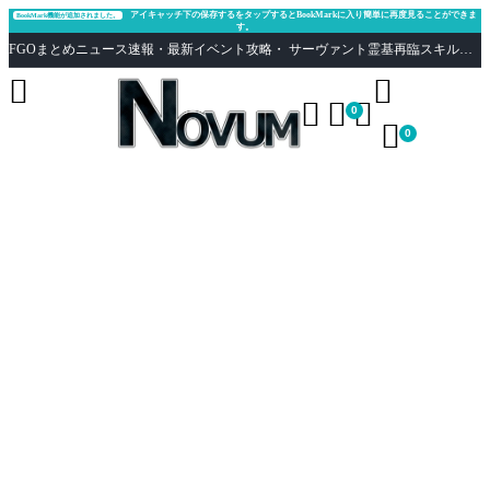
アイキャッチ下の保存するをタップするとBookMarkに入り簡単に再度見ることができま
BookMark機能が追加されました。
す。
FGOまとめニュース速報・最新イベント攻略・ サーヴァント霊基再臨スキル性能評価まとめ Fate/Grand Order





0

0