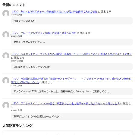
最新のコメント
【FGO】剣ジルにNP100チャージ条件追加！術ジルも呪い特攻獲得で大きく強化
に
匿名
より
2026年8月6日
汝はジャンヌ来るか
【FGO】プレイアブルでジョン欠地王の宝具とスキルが判明
に
匿名
より
2026年5月2日
欠地王って呼んであげて……
【FGO】シルエットのサーヴァントなのは確定！真名はリチャードの弟？それとも声優さん的にアルケイデス？
に
匿名
より
2026年4月28日
なのはが出てくるんじゃないのか
【FGO】今話題の水着BBの絆礼装「深淵のラストリゾート」――インタビューで“奈須きのこ氏の好きな概念礼
装”として挙げられていた
に
匿名
より
2026年1月8日
アズライールが1年間に区切ってくれたし、亜種特異点の頃のハイペースで更新してくれ…
【FGO】アフタータイム、マシュの言う「東京駅でこの世の地獄を体験したような」って何のこと？
に
匿名
よ
り
2026年1月7日
東京駅(これ)までの旅は楽しかったですか？
人気記事ランキング