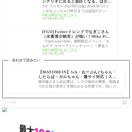
シナリオに出ると面白くなる。ほかサ
ーヴァントと絡んでるだけで面白いん
332: マスター 2022/08/12(金) 20:49:30.511リ
だもの『アークティックサマーワール
ンボもぶっちゃけ昨日までは会話のテンポ
清少納言
なぎこさん
ド』
乱したり不思議ちゃん置物状態にうーんっ
2022年8月13日
て感じだっ
水着サーヴァント
[FGO]Twitterトレンドでなぎこさん
（水着清少納言）が強い！Mika Pika
zoさんのイラストも最高
『Fate/Grand Order』期間限定イベント「カ
ルデア･サマーアドベンチャー！ ～夢追う少
清少納言
なぎこさん
年と夢見る少女～」にて、なぎこさん、こ
2021年9月15日
と「清
合わせて読みたい
【MATOMEIN】5ch・おーぷん2ちゃん・
したらば・ガルちゃん・爆サイ対応｜スマ
ホでまとめ記事を作れるアプリ FGOのまと
掲示板のまとめ記事は、レスの抽出や整形、投稿ま
め記事ができるまで
での工程が意外と手間のかかる作業です。特にスマ
ホで完結させようとすると、コ
記
事
を
検
索