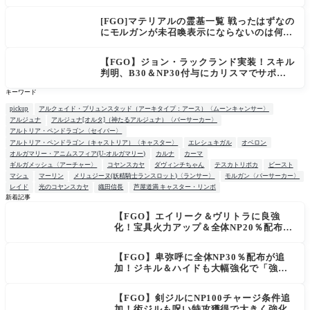
[FGO]マテリアルの霊基一覧 戦ったはずなの
にモルガンが未召喚表示にならないのは何
故？
【FGO】ジョン・ラックランド実装！スキル
判明、B30＆NP30付与にカリスマでサポ性
能は高め？再臨でワンコがついてきてお得！
キーワード
pickup
アルクェイド・ブリュンスタッド（アーキタイプ：アース）〈ムーンキャンサー〉
アルジュナ
アルジュナ[オルタ]（神たるアルジュナ）〈バーサーカー〉
アルトリア・ペンドラゴン〈セイバー〉
アルトリア・ペンドラゴン（キャストリア）〈キャスター〉
エレシュキガル
オベロン
オルガマリー・アニムスフィア(U-オルガマリー)
カルナ
カーマ
ギルガメッシュ〈アーチャー〉
コヤンスカヤ
ダヴィンチちゃん
テスカトリポカ
ビースト
マシュ
マーリン
メリュジーヌ(妖精騎士ランスロット)〈ランサー〉
モルガン〈バーサーカー〉
レイド
光のコヤンスカヤ
織田信長
芦屋道満 キャスター・リンボ
新着記事
【FGO】エイリーク＆ヴリトラに良強
NEW
化！宝具火力アップ＆全体NP20％配布で
一気に使いやすく
【FGO】卑弥呼に全体NP30％配布が追
加！ジキル＆ハイドも大幅強化で「強す
ぎる」の声
【FGO】剣ジルにNP100チャージ条件追
加！術ジルも呪い特攻獲得で大きく強化