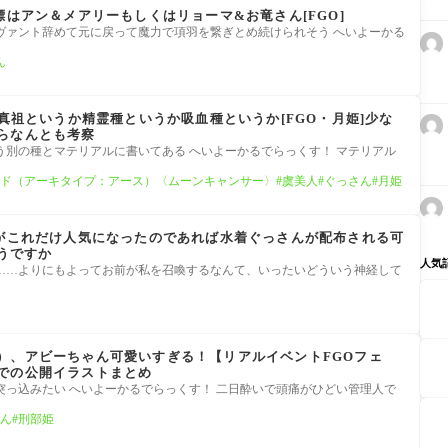
標はアン＆メアリーもしくはリョーマ&お竜さん[FGO]
ヴァント辞めて元に戻って魔力で項羽を繋ぎとめ続けられそう へいよーかる
ん
)真祖というか精霊種というか吸血種というか[FGO・月姫]少な
らなんとも考察
う別の種とマテリアルに書いてある へいよーかるでらっくす！ マテリアル
ド（アーキタイプ：アース）〈ムーンキャンサー〉
虞美人
ぐっさん
月姫
ンがこれだけ人気になったのであれば水着ぐっさんが配布される可
そうですか
人気
……よりにもよってお前が私を召喚するなんて、いったいどういう神経して
）、アビーちゃん可愛いすぎる！【リアルイベントFGOフェ
での公開イラストまとめ
突っ込みたい へいよーかるでらっくす！ 二日酔いで頭痛がひどい管理人で
ん
刑部姫