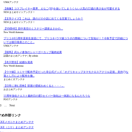
UMAアンテナ
【画像】コスプレイヤー業界、えなこ(30)を抜いてしまうくらい人気の22歳の美少女が可愛すぎる
NEWまとめサイトアンテナ！
【文学クイズ】これは、誰のどの小説に出てくる言葉でしょうか？
NEWまとめサイトアンテナ！
【NMB48】田中美空のミステリー講座まさかの…
New World Antenna
プリコネ8.5周年直前生放送にて、プリコネ×ウマ娘コラボの開催について告知が！？今秋予定で詳細につ
いては後日発表とのこと...
UMAアンテナ
【競馬】武ルメ参加のシャーガーカップ最終結果
話題のまとめアンテナ
By admin
【衣川里佳】結婚を発表
New World Antenna
【ウマ娘】コミケで配布予定だった非公式グッズ「オグリキャップタマモクロスアクリル定規」意外(?)な
落とし穴により配布を撤...
まとめくすアンテナ
【日常に潜む恐怖】部屋の壁紙をめくると・・・。
おまとめアンテナ
11周年強化クエスト最終日の星5セイバー強化は一体誰になるんだろうな
FGOアンテナ
3
…
Next
すめ外部リンク
IKKEメガニケまとめアンテナ
IKKE（ニケ）まとめアンテナ