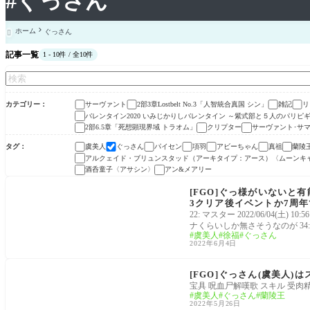
#ぐっさん
ホーム
ぐっさん

記事一覧
1 - 10件 / 全10件
カテゴリー
サーヴァント
2部3章Lostbelt No.3「人智統合真国 シン」
雑記
リ
バレンタイン2020 いみじかりしバレンタイン ～紫式部と５人のパリピ
2部6.5章「死想顕現界域 トラオム」
クリプター
サーヴァント･サ
タグ
虞美人
ぐっさん
パイセン
項羽
アビーちゃん
真祖
蘭陵
アルクェイド・ブリュンスタッド（アーキタイプ：アース）〈ムーンキ
酒呑童子〈アサシン〉
アン&メアリー
サーヴァント
[FGO]ぐっ様がいないと
3クリア後イベントか7周
22: マスター 2022/06/04
ナくらいしか無さそうなのが 34:
虞美人
徐福
ぐっさん
2022年6月4日
サーヴァント
[FGO]ぐっさん(虞美人
宝具 呪血尸解嘆歌 スキル 受肉
虞美人
ぐっさん
蘭陵王
2022年5月26日