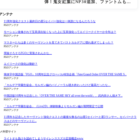
弾！鬼女紅葉にNP30追加、ファントムも大
幅強化
Oアンテナ
11周年強化クエスト最終日の星5セイバー強化は一体誰になるんだろうな
FGOアンテナ
モーション改修されて宝具演出短くなった上に宝具強化ってエイリークイヤーか今年は？
FGOアンテナ
マスターたちは多くのサーヴァントを見てきてバストカルデアに慣れ過ぎてしまった？
FGOアンテナ
周瑜そろそろFGOに実装されんかな…
FGOアンテナ
エイリークの強化は微妙？
FGOアンテナ
簡体字中国語版『FGO』10周年記念グローバル特別企画「Fate/Grand Order OVER THE SAME S...
FGOアンテナ
「カルデア学園生徒会」モルガン編のバイノーラル聴き終わったけど最高だったな…
FGOアンテナ
中国語版10周年を記念した「OVER THE SAME SKY all over the world」。武内崇さん描き下...
FGOアンテナ
「カルデア学園生徒会」（Live2D）体験映像よりモルガン編が期間限定で公開
FGOアンテナ
11周年を記念したサーヴァント強化クエストの最後を飾るのは星5セイバーと星3ランサー。セイバークラ
スはどのサーヴァントに...
FGOアンテナ
メ外部サイト
ライトオも負けを認めてしまうサイレンススズカ定規概念www