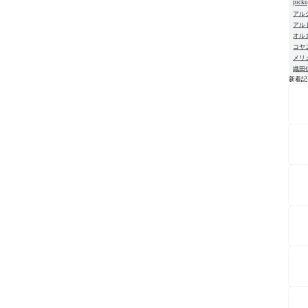
pick
アル
アル
オル
コヤ
メリ
織田
新着記
NE