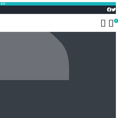
きます。


0