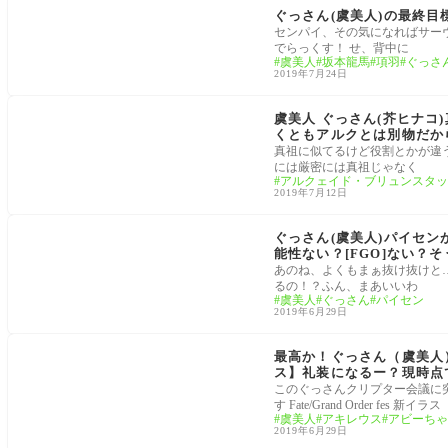
ぐっさん(虞美人)の最終目
センパイ、その気になればサー
でらっくす！ せ、背中に
虞美人
坂本龍馬
項羽
ぐっさ
2019年7月24日
サーヴァント
虞美人 ぐっさん(芥ヒナコ
くともアルクとは別物だか
真祖に似てるけど役割とかが違
には厳密には真祖じゃなく
アルクェイド・ブリュンスタッ
2019年7月12日
サーヴァント
ぐっさん(虞美人)パイセ
能性ない？[FGO]ない？
あのね、よくもまぁ抜け抜けと
るの！？ふん、まあいいわ
虞美人
ぐっさん
パイセン
2019年6月29日
リアルイベント
最高か！ぐっさん（虞美人
ス】礼装になるー？現時点
このぐっさんクリプター会議に
す Fate/Grand Order fes 新イラス
虞美人
アキレウス
アビーちゃ
2019年6月29日