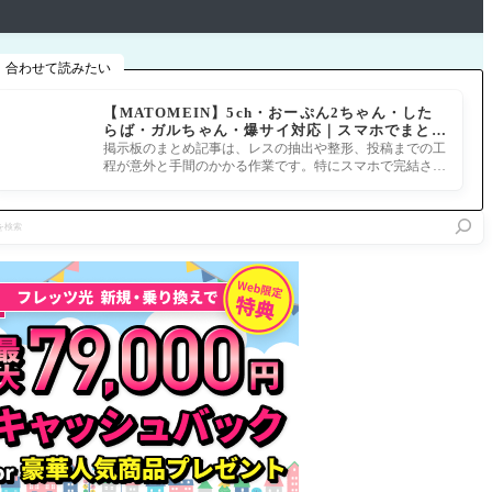
合わせて読みたい
【MATOMEIN】5ch・おーぷん2ちゃん・した
らば・ガルちゃん・爆サイ対応｜スマホでまとめ
記事を作れるアプリ FGOのまとめ記事ができる
掲示板のまとめ記事は、レスの抽出や整形、投稿までの工
まで
程が意外と手間のかかる作業です。特にスマホで完結させ
ようとすると、コ