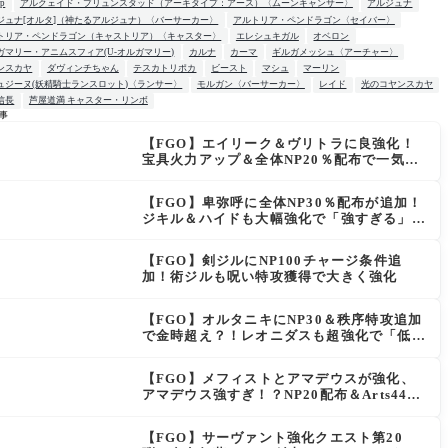
up
アルクェイド・ブリュンスタッド（アーキタイプ：アース）〈ムーンキャンサー〉
アルジュナ
ジュナ[オルタ]（神たるアルジュナ）〈バーサーカー〉
アルトリア・ペンドラゴン〈セイバー〉
トリア・ペンドラゴン（キャストリア）〈キャスター〉
エレシュキガル
オベロン
ガマリー・アニムスフィア(U-オルガマリー)
カルナ
カーマ
ギルガメッシュ〈アーチャー〉
ンスカヤ
ダヴィンチちゃん
テスカトリポカ
ビースト
マシュ
マーリン
ュジーヌ(妖精騎士ランスロット)〈ランサー〉
モルガン〈バーサーカー〉
レイド
光のコヤンスカヤ
信長
芦屋道満 キャスター・リンボ
事
【FGO】エイリーク＆ヴリトラに良強化！
W
宝具火力アップ＆全体NP20％配布で一気に
使いやすく
【FGO】卑弥呼に全体NP30％配布が追加！
ジキル＆ハイドも大幅強化で「強すぎる」の
声
【FGO】剣ジルにNP100チャージ条件追
加！術ジルも呪い特攻獲得で大きく強化
【FGO】オルタニキにNP30＆秩序特攻追加
で金時超え？！レオニダスも超強化で「低レ
アとは思えない」の反響
【FGO】メフィストとアマデウスが強化、
アマデウス強すぎ！？NP20配布＆Arts44％
強化に「最強でワロタ」の声
【FGO】サーヴァント強化クエスト第20