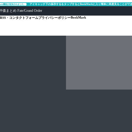
アイキャッチ下の保存するをタップするとBookMarkに入り簡単に再度見ることがで
Mark機能が追加されました。
ate/Grand Order
BookMark
RSS・コンタクトフォーム
プライバシーポリシー