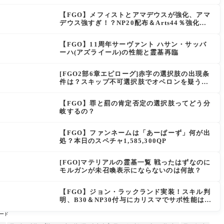
は思えない」の反響
【FGO】メフィストとアマデウスが強化、アマ
デウス強すぎ！？NP20配布＆Arts44％強化に
「最強でワロタ」の声
【FGO】11周年サーヴァント ハサン・サッバ
ーハ(アズライール)の性能と霊基再臨
[FGO2部6章エピローグ]赤字の選択肢の出現条
件は？スキップ不可選択肢でオベロンを疑う選
択肢を選ぶと好感度（察しのよさ？）が上がり
出てくる
【FGO】罪と罰の肯定否定の選択肢ってどう分
岐するの？
【FGO】ファンネームは「あーぱーず」何が出
処？本日のスペチャ1,585,300QP
[FGO]マテリアルの霊基一覧 戦ったはずなのに
モルガンが未召喚表示にならないのは何故？
【FGO】ジョン・ラックランド実装！スキル判
明、B30＆NP30付与にカリスマでサポ性能は高
め？再臨でワンコがついてきてお得！
ード