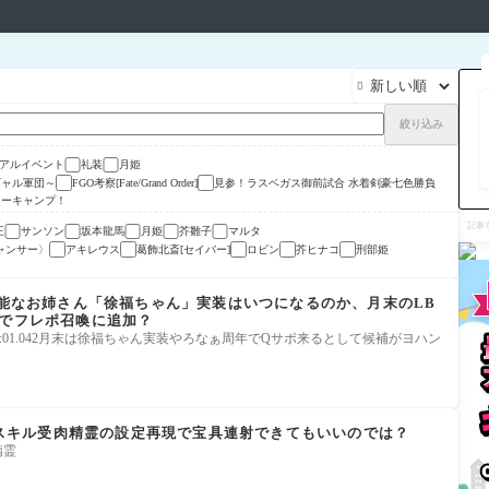

絞り込み
アルイベント
礼装
月姫
ギャル軍団～
FGO考察[Fate/Grand Order]
見参！ラスベガス御前試合 水着剣豪七色勝負
マーキャンプ！
記
事
王
サンソン
坂本龍馬
月姫
芥雛子
マルタ
を
ャンサー〉
アキレウス
葛飾北斎[セイバー]
ロビン
芥ヒナコ
刑部姫
検
索
有能なお姉さん「徐福ちゃん」実装はいつになるのか、月末のLB
年でフレポ召喚に追加？
(土) 10:56:01.042月末は徐福ちゃん実装やろなぁ周年でQサポ来るとして候補がヨハン
)はスキル受肉精霊の設定再現で宝具連射できてもいいのでは？
精霊