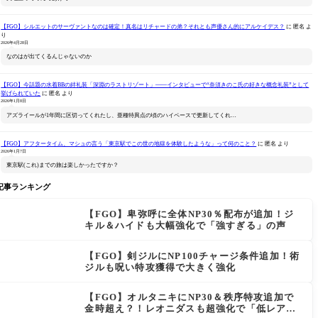
【FGO】シルエットのサーヴァントなのは確定！真名はリチャードの弟？それとも声優さん的にアルケイデス？
に
匿名
よ
り
2026年4月28日
なのはが出てくるんじゃないのか
【FGO】今話題の水着BBの絆礼装「深淵のラストリゾート」――インタビューで“奈須きのこ氏の好きな概念礼装”として
挙げられていた
に
匿名
より
2026年1月8日
アズライールが1年間に区切ってくれたし、亜種特異点の頃のハイペースで更新してくれ…
【FGO】アフタータイム、マシュの言う「東京駅でこの世の地獄を体験したような」って何のこと？
に
匿名
より
2026年1月7日
東京駅(これ)までの旅は楽しかったですか？
記事ランキング
【FGO】卑弥呼に全体NP30％配布が追加！ジ
キル＆ハイドも大幅強化で「強すぎる」の声
【FGO】剣ジルにNP100チャージ条件追加！術
ジルも呪い特攻獲得で大きく強化
【FGO】オルタニキにNP30＆秩序特攻追加で
金時超え？！レオニダスも超強化で「低レアと