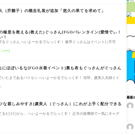
虞美人（芥雛子）の概念礼装が追加「悠久の果てを求めて」
極意を教える(教えた)ぐっさん[FGOバレンタイン]愛情でぃ！
い！
守るぐっさん へいよーかるでらっくす！ 最早ぐっさんはイベントに不可
イバー]
先にほぼいるな[FGO水着イベント]裏も表もぐっさんがぐっさん
でいたまであるパイセン へいよーかるでらっくす！ 項羽、虞美人夫婦イイ
ン
最新
ツな親しみやすさ[虞美人（ぐっさん）]これが上手く配分できる
てるだけだから… へいよーかるでらっくす！ 正月の按摩師で一気にギャグ