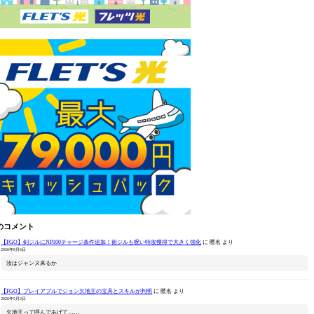
のコメント
【FGO】剣ジルにNP100チャージ条件追加！術ジルも呪い特攻獲得で大きく強化
に
匿名
より
2026年8月6日
汝はジャンヌ来るか
【FGO】プレイアブルでジョン欠地王の宝具とスキルが判明
に
匿名
より
2026年5月2日
欠地王って呼んであげて……