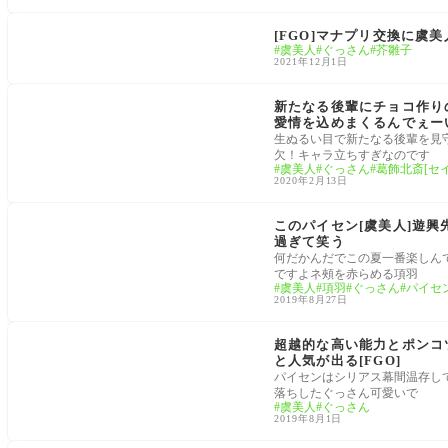
礼装
[FGO]マナプリ交換に
虞美人
ぐっさん
芥雛子
2021年12月1日
サーヴァント
新たなる後輩にチョコ作りの
愛情を込めまくるんでぇー
生ぬるい目で新たなる後輩を見
欠！キャラ立ちすぎなのです
虞美人
ぐっさん
葛飾北斎[セ
2020年2月13日
サーヴァント
このパイセン[虞美人]遊興
過ぎて笑う
何だかんだでこの夏一番楽しん
ですよネ頰を赤らめる項羽
虞美人
項羽
ぐっさん
パイセ
2019年8月27日
サーヴァント
超越的な高い能力とポンコ
と人気が出る[FGO]
パイセンはシリアス幕間温存し
落ちしたぐっさん可愛いで
虞美人
ぐっさん
2019年8月1日
サーヴァント