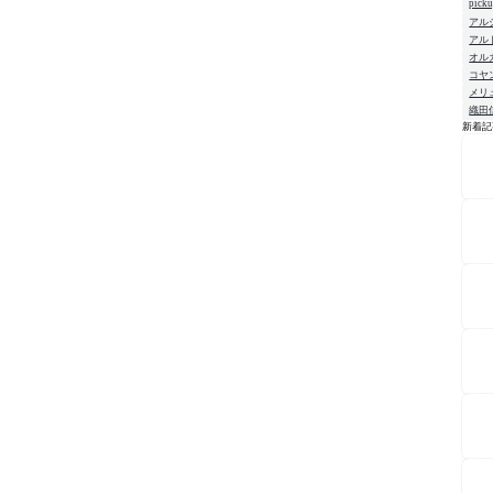
pick
アル
アル
オル
コヤ
メリ
織田
新着記
NE