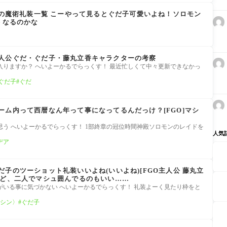
）の魔術礼装一覧 こーやって見るとぐだ子可愛いよね！ソロモン
うなるのかな
人公ぐだ・ぐだ子・藤丸立香キャラクターの考察
入りますか？ へいよーかるでらっくす！ 最近忙しくて中々更新できなかっ
ぐだ子
ぐだ
ーム内って西暦なん年って事になってるんだっけ？[FGO]マシ
と思う へいよーかるでらっくす！ 1部終章の冠位時間神殿ソロモンのレイドを
人気
デア
子のツーショット礼装いいよね(いいよね)[FGO主人公 藤丸立
けど、二人でマシュ囲んでるのもいい……
がいる事に気づかない へいよーかるでらっくす！ 礼装よーく見たり枠をと
シン〉
ぐだ子