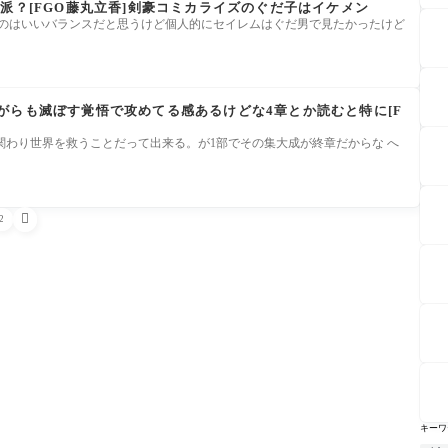
派？[FGO藤丸立香]剣豪コミカライズのぐだ子はイケメン
なのはいいバランスだと思うけど個人的にセイレムはぐだ男で見たかったけど
がらも滅ぼす覚悟で攻めてる感あるけどな4章とか読むと特に[F
関わり世界を救うことだって出来る。が1部でその集大成が終章だからな へ

2
キーワ