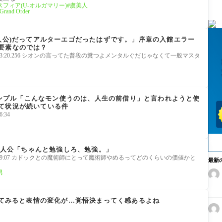
フィア(U-オルガマリー)
虞美人
nd Order
主人公)だってアルターエゴだったはずです。」序章の入館エラー
要素なのでは？
(火) 12:53:20.256 シオンの言ってた普段の糞つよメンタルぐだじゃなくて一般マスタ
性アンプル「こんなモン使うのは、人生の前借り」と言われようと使
て状況が続いている件
6:34
と主人公「ちゃんと勉強しろ、勉強。」
1(土) 23:59:07 カドックとの魔術師にとって魔術師やめるってどのくらいの価値かと
最新
男
並べてみると表情の変化が…覚悟決まってく感あるよね