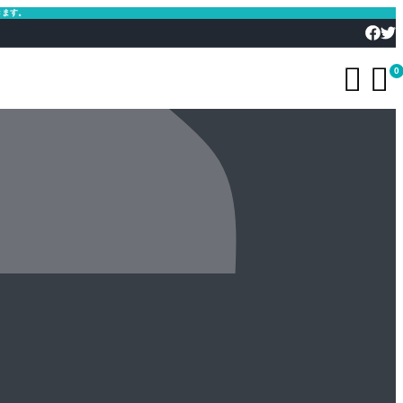
きます。


0