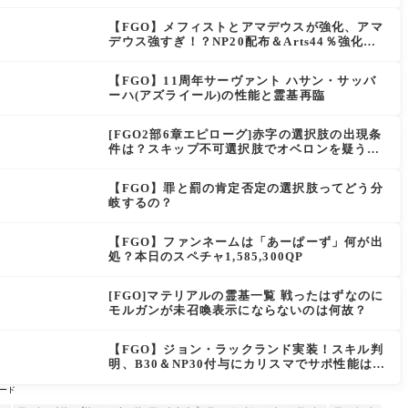
は思えない」の反響
【FGO】メフィストとアマデウスが強化、アマ
デウス強すぎ！？NP20配布＆Arts44％強化に
「最強でワロタ」の声
【FGO】11周年サーヴァント ハサン・サッバ
ーハ(アズライール)の性能と霊基再臨
[FGO2部6章エピローグ]赤字の選択肢の出現条
件は？スキップ不可選択肢でオベロンを疑う選
択肢を選ぶと好感度（察しのよさ？）が上がり
出てくる
【FGO】罪と罰の肯定否定の選択肢ってどう分
岐するの？
【FGO】ファンネームは「あーぱーず」何が出
処？本日のスペチャ1,585,300QP
[FGO]マテリアルの霊基一覧 戦ったはずなのに
モルガンが未召喚表示にならないのは何故？
【FGO】ジョン・ラックランド実装！スキル判
明、B30＆NP30付与にカリスマでサポ性能は高
め？再臨でワンコがついてきてお得！
ード