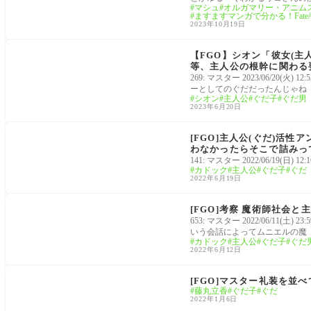
マシュ
オルガマリー・アニムス
ますますマンガで分かる！Fate/Gra
2023年10月19日
FGO考察[Fate/Grand Order]
【FGO】シオン「彼女(
等、主人公の根幹に関わる
269: マスター 2023/06/20
ーとしてのぐだだったんじゃね
シオン
主人公
ぐだ子
ぐだ男
2023年6月20日
2部6.5章「死想顕現界域 トラオム」
[FGO]主人公(ぐだ)活
わなかったらそこで詰みっ
141: マスター 2022/06/19(日) 12:1
カドック
主人公
ぐだ子
ぐだ
2022年6月19日
2部6.5章「死想顕現界域 トラオム」
[FGO]考察 魔術師社会
653: マスター 2022/06/1
いう会話によってムニエルの魔
カドック
主人公
ぐだ子
ぐだ
2022年6月12日
魔術礼装
[FGO]マスター礼装を
藤丸立香
ぐだ子
ぐだ
2022年1月6日