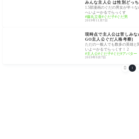
みんな主人公 は性別どっち
1.5部漫画のぐだの男女が半々
へいよーかるでらっくす
藤丸立香
ぐだ子
ぐだ男
2019年11月7日
FGO考察[Fate/Grand Order]
現時点で主人公は苦しみな
GO主人公ぐだ人格考察]
ただの一般人でも数多の英雄と
いよーかるでらっくす！ 2
主人公
ぐだ子
ぐだ
アバター
2019年9月7日

1