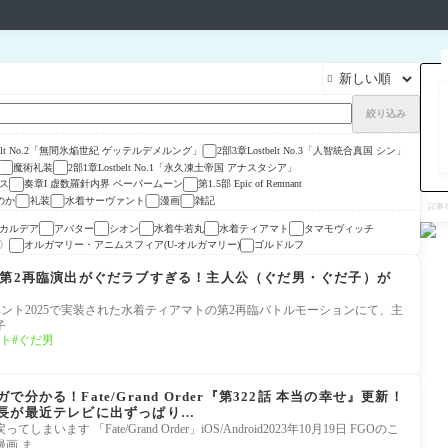

絞り込み
tbelt No.2「無間氷焔世紀 ゲッテルデメルング」
2部3章Lostbelt No.3「人智統合真国 シン」
魔術礼装
2部1章Lostbelt No.1「永久凍土帝国 アナスタシア」
ス
奏章I 虚数羅針内界 ペーパームーン
第1.5部 Epic of Remnant
記
のか
礼装
水着サーヴァント
漫画
雑記
事
を
カルデア
アバター
シオン
水着牛若丸
水着ティアマト
タマモヴィッチ
検
〉
オルガマリー・アニムスフィア(U-オルガマリー)
ゴルドルフ
索
の第2再臨演出がぐだラブすぎる！主人公（ぐだ男・ぐだ子）が
ーイベント2025で実装された水着ティアマトの第2再臨バトルモーションにて、主
子
ト
ぐだ男
かる！Fate/Grand Order『第322話 本当の幸せ』更新！
長が最近テレビに出ずっぱり…
ます 「Fate/Grand Order」iOS/Android2023年10月19日 FGOのこ
画 ま