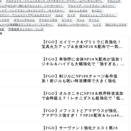
up
アルクェイド・ブリュンスタッド（アーキタイプ：アース）〈ムーンキャンサー〉
アルジュナ
ジュナ[オルタ]（神たるアルジュナ）〈バーサーカー〉
アルトリア・ペンドラゴン〈セイバー〉
トリア・ペンドラゴン（キャストリア）〈キャスター〉
エレシュキガル
オベロン
ガマリー・アニムスフィア(U-オルガマリー)
カルナ
カーマ
ギルガメッシュ〈アーチャー〉
ンスカヤ
ダヴィンチちゃん
テスカトリポカ
ビースト
マシュ
マーリン
ュジーヌ(妖精騎士ランスロット)〈ランサー〉
モルガン〈バーサーカー〉
レイド
光のコヤンスカヤ
信長
芦屋道満 キャスター・リンボ
事
【FGO】エイリーク＆ヴリトラに良強化！
W
宝具火力アップ＆全体NP20％配布で一気に
使いやすく
【FGO】卑弥呼に全体NP30％配布が追加！
ジキル＆ハイドも大幅強化で「強すぎる」の
声
【FGO】剣ジルにNP100チャージ条件追
加！術ジルも呪い特攻獲得で大きく強化
【FGO】オルタニキにNP30＆秩序特攻追加
で金時超え？！レオニダスも超強化で「低レ
アとは思えない」の反響
【FGO】メフィストとアマデウスが強化、
アマデウス強すぎ！？NP20配布＆Arts44％
強化に「最強でワロタ」の声
【FGO】サーヴァント強化クエスト第20