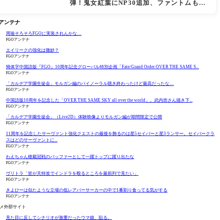
弾！鬼女紅葉にNP30追加、ファントムも大
幅強化
Oアンテナ
周瑜そろそろFGOに実装されんかな…
FGOアンテナ
エイリークの強化は微妙？
FGOアンテナ
簡体字中国語版『FGO』10周年記念グローバル特別企画「Fate/Grand Order OVER THE SAME S...
FGOアンテナ
「カルデア学園生徒会」モルガン編のバイノーラル聴き終わったけど最高だったな…
FGOアンテナ
中国語版10周年を記念した「OVER THE SAME SKY all over the world」。武内崇さん描き下...
FGOアンテナ
「カルデア学園生徒会」（Live2D）体験映像よりモルガン編が期間限定で公開
FGOアンテナ
11周年を記念したサーヴァント強化クエストの最後を飾るのは星5セイバーと星3ランサー。セイバークラ
スはどのサーヴァントに...
FGOアンテナ
わえちゃん槍戴冠戦のバッファーとして一躍トップに躍り出たな
FGOアンテナ
ヴリトラ「皆が天特攻でインドラを殴るところを最前列で見たい」
FGOアンテナ
きよひーは似たような立場の低レアバーサーカーの中で1番割り食ってる気がする
FGOアンテナ
メ外部サイト
見た目に反してシナリオが激重だったウマ娘、貼る。