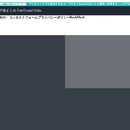
アイキャッチ下の保存するをタップするとBookMarkに入り簡単に再度見ることがで
Mark機能が追加されました。
ate/Grand Order
BookMark
RSS・コンタクトフォーム
プライバシーポリシー