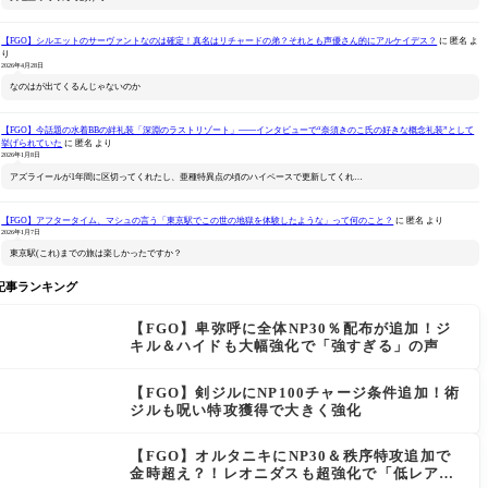
【FGO】シルエットのサーヴァントなのは確定！真名はリチャードの弟？それとも声優さん的にアルケイデス？
に
匿名
よ
り
2026年4月28日
なのはが出てくるんじゃないのか
【FGO】今話題の水着BBの絆礼装「深淵のラストリゾート」――インタビューで“奈須きのこ氏の好きな概念礼装”として
挙げられていた
に
匿名
より
2026年1月8日
アズライールが1年間に区切ってくれたし、亜種特異点の頃のハイペースで更新してくれ…
【FGO】アフタータイム、マシュの言う「東京駅でこの世の地獄を体験したような」って何のこと？
に
匿名
より
2026年1月7日
東京駅(これ)までの旅は楽しかったですか？
記事ランキング
【FGO】卑弥呼に全体NP30％配布が追加！ジ
キル＆ハイドも大幅強化で「強すぎる」の声
【FGO】剣ジルにNP100チャージ条件追加！術
ジルも呪い特攻獲得で大きく強化
【FGO】オルタニキにNP30＆秩序特攻追加で
金時超え？！レオニダスも超強化で「低レアと