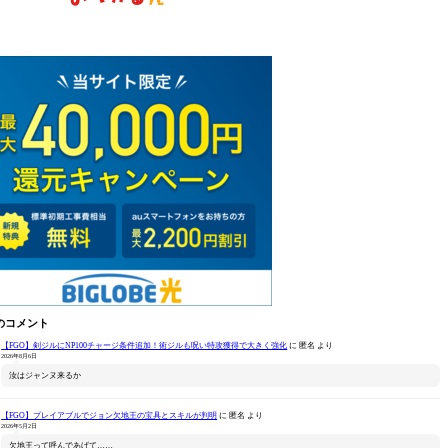
のコメント
【FGO】剣ジルにNP100チャージ条件追加！術ジルも呪い特攻獲得で大きく強化
に
匿名
より
2026年8月6日
汝はジャンヌ来るか
【FGO】プレイアブルでジョン欠地王の宝具とスキルが判明
に
匿名
より
2026年5月2日
欠地王って呼んであげて……