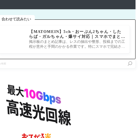
合わせて読みたい
【MATOMEIN】5ch・おーぷん2ちゃん・した
らば・ガルちゃん・爆サイ対応｜スマホでまとめ
記事を作れるアプリ FGOのまとめ記事ができる
掲示板のまとめ記事は、レスの抽出や整形、投稿までの工
まで
程が意外と手間のかかる作業です。特にスマホで完結させ
ようとすると、コ