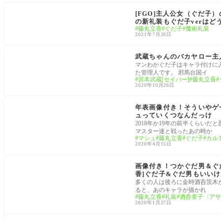
魔術礼装
[FGO]主人公女（ぐだ子
の新礼装もぐだ子verはど
藤丸立香
ぐだ子
魔術礼装
2021年7月26日
第2部 Cosmos in the Lostbelt
武蔵ちゃんのバカヤロー主
マンわかぐだ子はキャラ付けに
た管理人です。 邪馬台国イ
宮本武蔵[セイバー]
藤丸立香
2020年10月26日
FGO考察[Fate/Grand Order]
年表画像付き！そういやゲ
ュっていくつなんだっけ
2018年か19年の前半くらいだ
マスター達と戦ったあの時か
マシュ
藤丸立香
ぐだ子
カル
2020年4月15日
FGO考察[Fate/Grand Order]
画像付き！つかぐだ男＆ぐだ
香]ぐだ子&ぐだ男もいい
多くの人は後ろに金時酒呑茨木
ると、あのキャラが描かれ
藤丸立香
礼装
酒呑童子〈アサ
2020年1月27日
FGO考察[Fate/Grand Order]