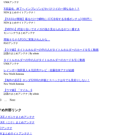
UMAアンテナ
X収益化、終了へ インプレゾンビやパクツイの一掃なるか！？
NEWまとめサイトアンテナ！
【NASAが開発】着るだけで瞬時に-15℃冷却する冷感ポンチョ3,980円！
NEWまとめサイトアンテナ！
【MHWs】鍔迫り合いでオメガの強さ見せられるやつ一番すき
モンハンナウまとめアンテナ
周瑜そろそろFGOに実装されんかな…
FGOアンテナ
【ウマ娘】タイトルホルダーの中の人がタイトルホルダーのカードを引く動画
話題のまとめアンテナ
By admin
タイトルホルダーの中の人がタイトルホルダーのカードを引く動画
UMAアンテナ
レインボー池田直人＆元読売テレビ・佐藤佳奈アナが結婚
New World Antenna
【海外の反応】ホンダS2000の外観とスペックは今でも見劣りしない！
New World Antenna
【ウマ娘】「マイル」6
話題のまとめアンテナ
By admin
3
…
Next
すめ外部リンク
IKKEメガニケまとめアンテナ
IKKE（ニケ）まとめアンテナ
GOアンテナ
EWまとめサイトアンテナ！