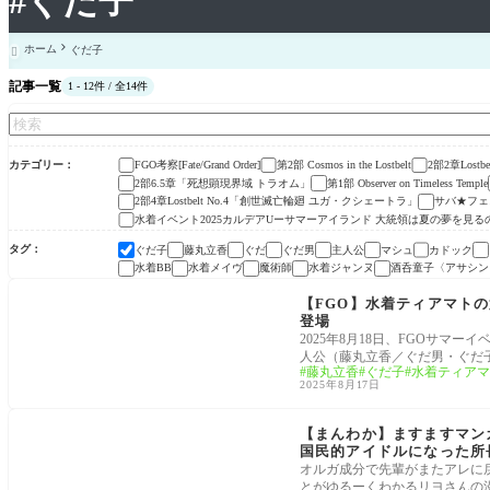
#ぐだ子
ホーム
ぐだ子

記事一覧
1 - 12件 / 全14件
カテゴリー
FGO考察[Fate/Grand Order]
第2部 Cosmos in the Lostbelt
2部2章Los
2部6.5章「死想顕現界域 トラオム」
第1部 Observer on Timeless Temple
2部4章Lostbelt No.4「創世滅亡輪廻 ユガ・クシェートラ」
サバ★フェ
水着イベント2025カルデアUーサマーアイランド 大統領は夏の夢を見る
タグ
ぐだ子
藤丸立香
ぐだ
ぐだ男
主人公
マシュ
カドック
水着BB
水着メイヴ
魔術師
水着ジャンヌ
酒呑童子〈アサシン
水着イベント2025カルデアUーサマーアイランド 大
統領は夏の夢を見るのか
【FGO】水着ティアマト
登場
2025年8月18日、FGOサマ
人公（藤丸立香／ぐだ男・ぐだ
藤丸立香
ぐだ子
水着ティアマ
2025年8月17日
漫画
【まんわか】ますますマンガで分
国民的アイドルになった所
オルガ成分で先輩がまたアレに戻ってしまい
とがゆるーくわかるリヨさんの漫