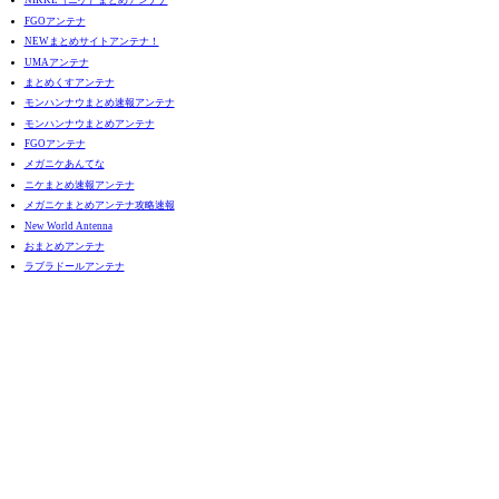
NIKKE（ニケ）まとめアンテナ
FGOアンテナ
NEWまとめサイトアンテナ！
UMAアンテナ
まとめくすアンテナ
モンハンナウまとめ速報アンテナ
モンハンナウまとめアンテナ
FGOアンテナ
メガニケあんてな
ニケまとめ速報アンテナ
メガニケまとめアンテナ攻略速報
New World Antenna
おまとめアンテナ
ラブラドールアンテナ