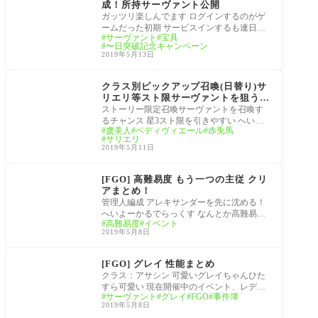
成！所持サーヴァント公開
ガッツリ楽しんでます ログインするのがゲ
ームだった初期 サービスインするも連日の
サーヴァント
宝具
メンテ、そのログインできると情報が飛び
〜日突破記念キャンペーン
かえ
2019年5月13日
サーヴァント
クラス別ピックアップ召喚(日替り)サ
リエリ等スト限サーヴァントを狙うな
ら！
ストーリー限定召喚サーヴァントを召喚す
るチャンス 星3スト限を引きやすい へいよ
虞美人
ベディヴィエール
赤兎馬
ーかるでらっくす！滅多に開催されないク
サリエリ
ラス別
2019年5月11日
レディ・ライネスの事
件簿
[FGO] 高難易度 もう一つの主従 クリ
アまとめ！
管理人編成 アレキサンダーを先に沈める！
へいよーかるでらっくす なんとか高難易度
高難易度
イベント
クリア！参考になれば喜びなのです。アレ
2019年5月8日
キサ
サーヴァント
[FGO] グレイ 性能まとめ
クラス：アサシン 可愛いグレイちゃんひた
すら可愛い 現在開催中のイベント、レデ
サーヴァント
グレイ
FGO
事件簿
ィ・ライネスの事件簿配布サーヴァント ロ
2019年5月8日
ード・