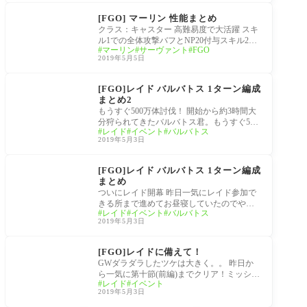
サーヴァント
[FGO] マーリン 性能まとめ
クラス：キャスター 高難易度で大活躍 スキ
ル1での全体攻撃バフとNP20付与スキル2で
マーリン
サーヴァント
FGO
エネミーの宝具に合わせての全体無敵、ス
2019年5月5日
キル3で
レディ・ライネスの事
件簿
[FGO]レイド バルバトス 1ターン編成
まとめ2
もうすぐ500万体討伐！ 開始から約3時間大
分狩られてきたバルバトス君。もうすぐ500
レイド
イベント
バルバトス
万体です。管理人はアサシン相手だったの
2019年5月3日
で単体
レディ・ライネスの事
件簿
[FGO]レイド バルバトス 1ターン編成
まとめ
ついにレイド開幕 昨日一気にレイド参加で
きる所まで進めてお昼寝していたのでやや
レイド
イベント
バルバトス
乗り遅れた感がありつつもバルバトス戦参
2019年5月3日
加！
レディ・ライネスの事
件簿
[FGO]レイドに備えて！
GWダラダラしたツケは大きく。。 昨日か
ら一気に第十節(前編)までクリア！ミッショ
レイド
イベント
ンは全て終わっていないがレイド参加権の
2019年5月3日
黒い海