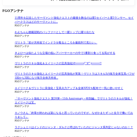
大幅強化
FGOアンテナ
11周年を記念したサーヴァント強化クエストの最後を飾るのは星5セイバーと星3ランサー。セイ
バークラスはどのサーヴァントに...
FGOアンテナ
わえちゃん槍戴冠戦のバッファーとして一躍トップに躍り出たな
FGOアンテナ
ヴリトラ「皆が天特攻でインドラを殴るところを最前列で見たい」
FGOアンテナ
きよひーは似たような立場の低レアバーサーカーの中で1番割り食ってる気がする
FGOアンテナ
ヴリトラのスキル強化＆エイリークの宝具強化ｷﾀ━━━(ﾟ∀ﾟ)━━━!!
FGOアンテナ
ヴリトラのスキル強化とエイリークの宝具強化が実装！ヴリトラはスキル3の味方全体宝具バフが
1回から3回になり味方全体天特攻...
FGOアンテナ
エイリーク＆ヴリトラに良強化！宝具火力アップ＆全体NP20％配布で一気に使いやすく
FGOアンテナ
「サーヴァント強化クエスト 第20弾～11th Anniversary～特別編」でヴリトラのスキルが強化！
エイリークは宝...
FGOアンテナ
カノウさん「終章が終われば楽になると思っていたのですが、なぜかまたずっと全力で働いてお
りまして」
FGOアンテナ
ラクシュミーはインドのジャンヌ・ダルクと呼ばれていたのにジャンヌ系判定じゃないのか！？
FGOアンテナ