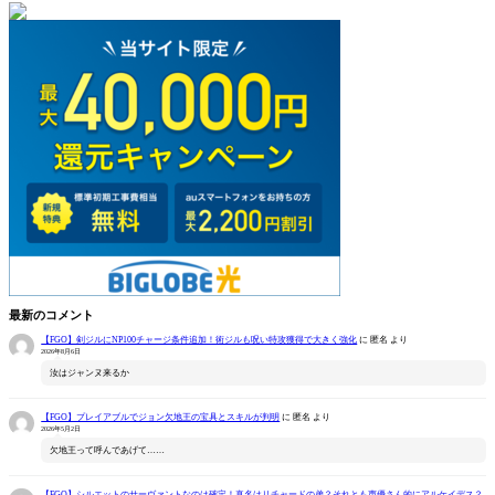
最新のコメント
【FGO】剣ジルにNP100チャージ条件追加！術ジルも呪い特攻獲得で大きく強化
に
匿名
より
2026年8月6日
汝はジャンヌ来るか
【FGO】プレイアブルでジョン欠地王の宝具とスキルが判明
に
匿名
より
2026年5月2日
欠地王って呼んであげて……
【FGO】シルエットのサーヴァントなのは確定！真名はリチャードの弟？それとも声優さん的にアルケイデス？