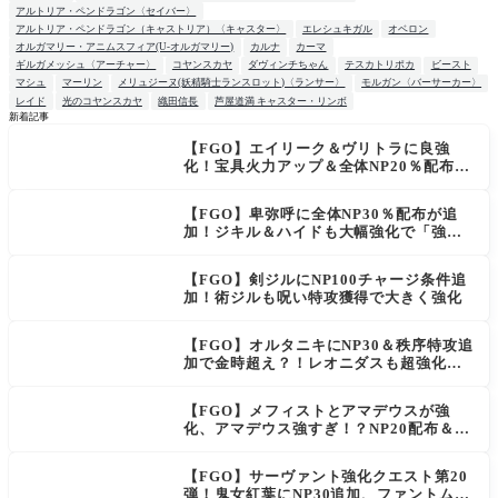
アルトリア・ペンドラゴン〈セイバー〉
アルトリア・ペンドラゴン（キャストリア）〈キャスター〉
エレシュキガル
オベロン
オルガマリー・アニムスフィア(U-オルガマリー)
カルナ
カーマ
ギルガメッシュ〈アーチャー〉
コヤンスカヤ
ダヴィンチちゃん
テスカトリポカ
ビースト
マシュ
マーリン
メリュジーヌ(妖精騎士ランスロット)〈ランサー〉
モルガン〈バーサーカー〉
レイド
光のコヤンスカヤ
織田信長
芦屋道満 キャスター・リンボ
新着記事
【FGO】エイリーク＆ヴリトラに良強
NEW
化！宝具火力アップ＆全体NP20％配布で
一気に使いやすく
【FGO】卑弥呼に全体NP30％配布が追
加！ジキル＆ハイドも大幅強化で「強す
ぎる」の声
【FGO】剣ジルにNP100チャージ条件追
加！術ジルも呪い特攻獲得で大きく強化
【FGO】オルタニキにNP30＆秩序特攻追
加で金時超え？！レオニダスも超強化で
「低レアとは思えない」の反響
【FGO】メフィストとアマデウスが強
化、アマデウス強すぎ！？NP20配布＆Ar
ts44％強化に「最強でワロタ」の声
【FGO】サーヴァント強化クエスト第20
弾！鬼女紅葉にNP30追加、ファントムも