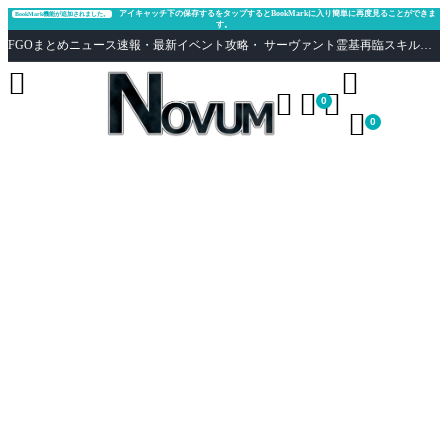
アイキャッチ下の保存するをタップするとBookMarkに入り簡単に再度見ることができま
BookMark機能が追加されました。
す。
FGOまとめニュース速報・最新イベント攻略・ サーヴァント霊基再臨スキル性能評価まとめ Fate/Grand Order





0

0