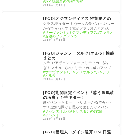
惑う鳴鳳荘の考察
考察
カルデアで動くホームズやアンデルセン読
ん・爆
のよ
2019年5月18日
み応
サイ対
さ？）
サーヴァント
応｜ス
が上が
[FGO]オジマンディアス 性能まとめ
マホで
り出て
クラス:ライダー もう一人の金ピカ へいよー
まとめ
くる
かるでらっくす！我がファラオことオジマ
記事を
サーヴァント
オジマンディアス
ファラオ
ンディアス、スキル3太陽神の加護により自
作れる
蒼銀のフラグメンツ
身
アプリ
2019年5月18日
FGOの
サーヴァント
まとめ
[FGO]ジャンヌ・ダルク[オルタ] 性能
記事が
まとめ
できる
クラス:アヴェンジャー クリティカル強す
まで
ぎ！ スキル1でのクリティカル威力アップに
サーヴァント
ジャンヌオルタ
ジャンヌ
スター集中、スキル3でのBusterカード性能
オルタ
アップ
2019年5月15日
惑う鳴鳳荘の考察
[FGO]期間限定イベント「惑う鳴鳳荘
の考察」予告キター！
新イベントキター！ へいよーかるでらっく
す！虚無期間かと思ってましたがイベント
ジャンヌオルタ
トリスタン
紫式部
予告ヒャッハー！ バナー的に邪ンヌことジ
イベント
ャン
2019年5月14日
雑記
[FGO]管理人ログイン通算1350日達