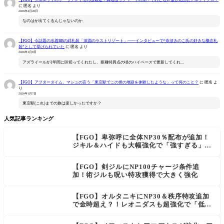
に
匿名
より
2026年4月28日
なのはが出てくるんじゃないのか
【FGO】今話題の水着BBの絆礼装「深淵のラストリゾート」――インタビューで“奈須きのこ氏の好きな概念礼
装”として挙げられていた
に
匿名
より
2026年1月8日
アズライールが1年間に区切ってくれたし、亜種特異点の頃のハイペースで更新してくれ…
【FGO】アフタータイム、マシュの言う「東京駅でこの世の地獄を体験したような」って何のこと？
に
匿名
よ
り
2026年1月7日
東京駅(これ)までの旅は楽しかったですか？
人気記事ランキング
【FGO】卑弥呼に全体NP30％配布が追加！
ジキル＆ハイドも大幅強化で「強すぎる」の
声
【FGO】剣ジルにNP100チャージ条件追
加！術ジルも呪い特攻獲得で大きく強化
【FGO】オルタニキにNP30＆秩序特攻追加
で金時超え？！レオニダスも超強化で「低レ
アとは思えない」の反響