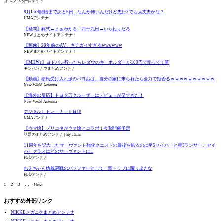
オススメ外部サイト
8月LoH開始まであと6日…なんか怖いんだけど先行3でも大丈夫かな？
UMAアンテナ
【疑問】葬式←まぁわかる 四十九日←いらねぇだろ
NEWまとめサイトアンテナ！
【画像】20年前のAV、キチガイすぎるwwwwww
NEWまとめサイトアンテナ！
【MHWs】ヨドバシ行ったらレダウのキーホルダーが100円で売ってて草
モンハンナウまとめアンテナ
【動画】移民受け入れ派のパヨおば、自分の家に来られたら全力で拒否るｗｗｗｗｗｗｗｗｗｗ
New World Antenna
【海外の反応】トヨタFJクルーザーはデビューが早すぎた！
New World Antenna
デジタルとトレーナーと目印
UMAアンテナ
【ウマ娘】プリコネがウマ娘とコラボ！今秋開催予定
話題のまとめアンテナ
By admin
11周年を記念したサーヴァント強化クエストの最後を飾るのは星5セイバーと星3ランサー。セイ
バークラスはどのサーヴァントに...
FGOアンテナ
わえちゃん槍戴冠戦のバッファーとして一躍トップに躍り出たな
FGOアンテナ
1
2
3
…
Next
おすすめ外部リンク
NIKKEメガニケまとめアンテナ