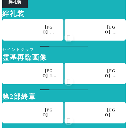
絆礼装
絆礼装
【FG
【FG
O】水
O】水

着ジュ
着ティ
ネス・
アマト
クレー
の絆礼
セイントグラフ
ンの絆
装「渚
霊基再臨画像
礼装
と青春
「汐
の幻
彩・リ
影」人
フレイ
【FG
生には
【FG
ン」し
O】11
青春と
O】ア

たため
周年サ
いう時
ルター
られた
ーヴァ
代があ
エゴ
文面
ント ハ
るらし
「アス
第2部終章
は、優
サン・
い。ヒ
カラポ
しい気
サッバ
トが成
ス」の
持ちで
ーハ(ア
体にな
性能と
いっぱ
ズライ
る直前
霊基再
【FG
【FG
い。
ール)の
の、ほ
臨 第3
O】イ
O】エ

性能と
んの短
再臨以
ンタビ
リア51
霊基再
い期
降は隠
ューに
でデイ