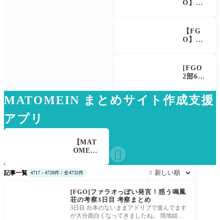
声
を待
O】メ
得で大
攻追加
つ」＆
フィス
きく強
で金時
「FGO
トとア
化
超
Fes. 20
マデウ
【FG
え？！
26」ま
スが強
O】11
レオニ
とめ
化、ア
周年サ
ダスも
マデウ
ーヴァ
超強化
ス強す
ント
で「低
[FGO
ぎ！？
ハサ
レアと
2部6章
NP20
ン・サ
は思え
エピロ
配布＆
ッバー
ない」
ーグ]
Arts4
MATOMEIN まとめサイト作成支援
ハ(ア
の反響
赤字の
4％強
ズライ
選択肢
化に
ール)
アプリ
の出現
「最強
の性能
条件
でワロ
と霊基
は？ス
タ」の
再臨
【MAT
キップ
声
OMEI

不可選
N】5c
択肢で
h・お
オベロ
記事一覧
4717 - 4728件 / 全4732件

ーぷん2
ンを疑
惑う鳴鳳荘の考察
ちゃ
う選択
[FGO]ファラオっぽい発言！惑う鳴鳳
ん・し
肢を選
荘の考察3日目 考察まとめ
たら
ぶと好
3日目 台本のないままアドリブで進んでます
ば・ガ
感度
が大分面白くなってきましたね。 現地組と
ルちゃ
（察し