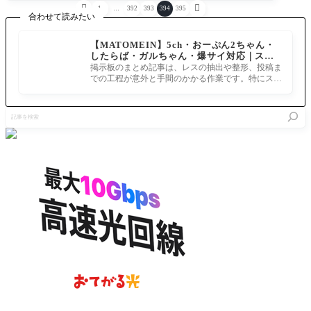


1
…
392
393
394
395
合わせて読みたい
【MATOMEIN】5ch・おーぷん2ちゃん・
したらば・ガルちゃん・爆サイ対応｜スマ
ホでまとめ記事を作れるアプリ FGOのまと
掲示板のまとめ記事は、レスの抽出や整形、投稿ま
め記事ができるまで
での工程が意外と手間のかかる作業です。特にスマ
ホで完結させようとすると、コ
記
事
を
検
索