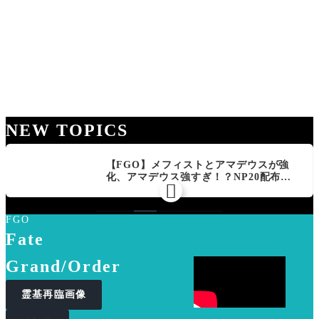
NEW TOPICS
【FGO】メフィストとアマデウスが強
化、アマデウス強すぎ！？NP20配布＆

Arts44％強化に「最強でワロタ」の声
FGO
Fate
Grand/Order
霊基再臨画像