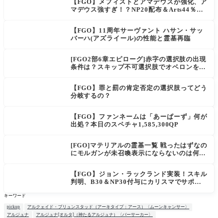
【FGO】メフィストとアマデウスが強化、ア
マデウス強すぎ！？NP20配布＆Arts44％強
化に「最強でワロタ」の声
【FGO】11周年サーヴァント ハサン・サッ
バーハ(アズライール)の性能と霊基再臨
[FGO2部6章エピローグ]赤字の選択肢の出現
条件は？スキップ不可選択肢でオベロンを疑
う選択肢を選ぶと好感度（察しのよさ？）が
上がり出てくる
【FGO】罪と罰の肯定否定の選択肢ってどう
分岐するの？
【FGO】ファンネームは「あーぱーず」何が
出処？本日のスペチャ1,585,300QP
[FGO]マテリアルの霊基一覧 戦ったはずなの
にモルガンが未召喚表示にならないのは何
故？
【FGO】ジョン・ラックランド実装！スキル
判明、B30＆NP30付与にカリスマでサポ性
能は高め？再臨でワンコがついてきてお得！
キーワード
pickup
アルクェイド・ブリュンスタッド（アーキタイプ：アース）〈ムーンキャンサー〉
アルジュナ
アルジュナ[オルタ]（神たるアルジュナ）〈バーサーカー〉