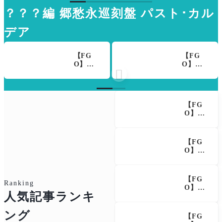
臨
間。
し！NP
ログレ
ヴィッ
？？？編 郷愁永巡刻盤 パスト･カル
大量配
スのマ
ト・ブ
布＆即
テリア
ルーブ
死宝具
ルと巌
ックを
デア
が話題
窟王の
撃った
に
アビー
のは誰
への
だった
【FG
【FG
「最後
の？
O】サ
O】配
の始末

ーヴァ
布は剣o
はお前
ント強
r槍のグ
がつけ
化クエ
レイ・
ろ」台
スト第2
リリ
詞的に
【FG
0弾！鬼
ィ！星
フォー
O】卑
女紅葉
５はア
リナー
弥呼に
にNP30
ルター
章は確
全体N
追加、
エゴ ア
定か
P30％
ファン
スカラ
【FG
配布が
トムも
ポス カ
O】剣
追加！
大幅強
ルデア
ジルに
ジキル
化
放送局
NP100
＆ハイ
ライト
チャー
【FG
ドも大
版 新規
Ranking
ジ条件
O】オ
幅強化
イベン
追加！
人気記事ランキ
ルタニ
で「強
ト「春
術ジル
キにN
すぎ
の終わ
も呪い
ング
P30＆
る」の
りに君
【FG
特攻獲
秩序特