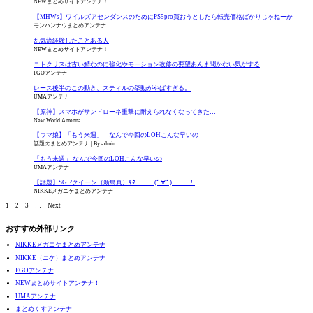
NEWまとめサイトアンテナ！
【MHWs】ワイルズアセンダンスのためにPS5pro買おうとしたら転売価格ばかりじゃねーか
モンハンナウまとめアンテナ
乱気流経験したことある人
NEWまとめサイトアンテナ！
ニトクリスは古い鯖なのに強化やモーション改修の要望あんま聞かない気がする
FGOアンテナ
レース後半のこの動き、スティルの挙動がやばすぎる。
UMAアンテナ
【原神】スマホがサンドローネ重撃に耐えられなくなってきた…
New World Antenna
【ウマ娘】「もう来週」 なんで今回のLOHこんな早いの
話題のまとめアンテナ
By admin
「もう来週」 なんで今回のLOHこんな早いの
UMAアンテナ
【話題】SG!?クイーン（新島真）ｷﾀ━━━(ﾟ∀ﾟ)━━━!!
NIKKEメガニケまとめアンテナ
1
2
3
…
Next
おすすめ外部リンク
NIKKEメガニケまとめアンテナ
NIKKE（ニケ）まとめアンテナ
FGOアンテナ
NEWまとめサイトアンテナ！
UMAアンテナ
まとめくすアンテナ