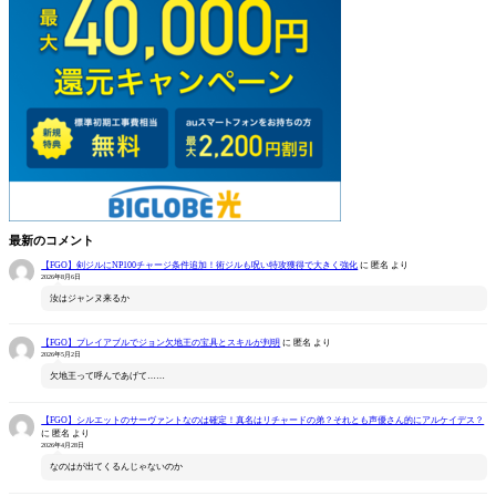
最新のコメント
【FGO】剣ジルにNP100チャージ条件追加！術ジルも呪い特攻獲得で大きく強化
に
匿名
より
2026年8月6日
汝はジャンヌ来るか
【FGO】プレイアブルでジョン欠地王の宝具とスキルが判明
に
匿名
より
2026年5月2日
欠地王って呼んであげて……
【FGO】シルエットのサーヴァントなのは確定！真名はリチャードの弟？それとも声優さん的にアルケイデス？
に
匿名
より
2026年4月28日
なのはが出てくるんじゃないのか