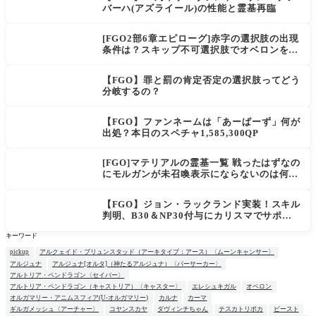
バーハ(アズライール)の性能と霊基再臨
[FGO2部6章エピローグ]赤字の選択肢の出現
条件は？スキップ不可選択肢でオベロンを疑
う選択肢を選ぶと好感度（察しのよさ？）が
上がり出てくる
【FGO】罪と罰の肯定否定の選択肢ってどう
分岐するの？
【FGO】ファンネームは「あーぱーず」何が
出処？本日のスペチャ1,585,300QP
[FGO]マテリアルの霊基一覧 戦ったはずなの
にモルガンが未召喚表示にならないのは何
故？
【FGO】ジョン・ラックランド実装！スキル
判明、B30＆NP30付与にカリスマでサポ性
能は高め？再臨でワンコがついてきてお得！
キーワード
pickup
アルクェイド・ブリュンスタッド（アーキタイプ：アース）〈ムーンキャンサー〉
アルジュナ
アルジュナ[オルタ]（神たるアルジュナ）〈バーサーカー〉
アルトリア・ペンドラゴン〈セイバー〉
アルトリア・ペンドラゴン（キャストリア）〈キャスター〉
エレシュキガル
オベロン
オルガマリー・アニムスフィア(U-オルガマリー)
カルナ
カーマ
ギルガメッシュ〈アーチャー〉
コヤンスカヤ
ダヴィンチちゃん
テスカトリポカ
ビースト