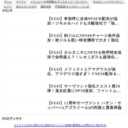
マシュ
マーリン
メリュジーヌ(妖精騎士ランスロット)〈ランサー〉
モルガン〈バーサーカー〉
レイド
光のコヤンスカヤ
織田信長
芦屋道満 キャスター・リンボ
新着記事
【FGO】卑弥呼に全体NP30％配布が追
NEW
加！ジキル＆ハイドも大幅強化で「強す
ぎる」の声
【FGO】剣ジルにNP100チャージ条件追
加！術ジルも呪い特攻獲得で大きく強化
【FGO】オルタニキにNP30＆秩序特攻追
加で金時超え？！レオニダスも超強化で
「低レアとは思えない」の反響
【FGO】メフィストとアマデウスが強
化、アマデウス強すぎ！？NP20配布＆Ar
ts44％強化に「最強でワロタ」の声
【FGO】サーヴァント強化クエスト第20
弾！鬼女紅葉にNP30追加、ファントムも
大幅強化
【FGO】11周年サーヴァント ハサン・サ
ッバーハ(アズライール)の性能と霊基再臨
FGOアンテナ
ニトクリスは古い鯖なのに強化やモーション改修の要望あんま聞かない気がする