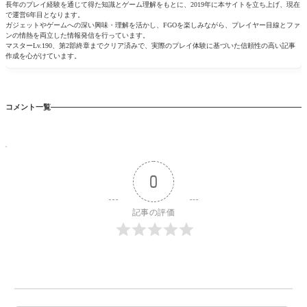
長年のプレイ経験を通じて得た知識とゲーム理解をもとに、2019年に本サイトを立ち上げ、現在
で運営6年目となります。
ガジェットやゲームへの深い興味・理解を活かし、FGOを楽しみながら、プレイヤー目線とファ
ンの情熱を両立した情報発信を行っています。
マスターLv.190、第2部終章までクリア済みで、実際のプレイ体験に基づいた信頼性の高い記事
作成を心がけています。
コメント一覧
0
記事の評価