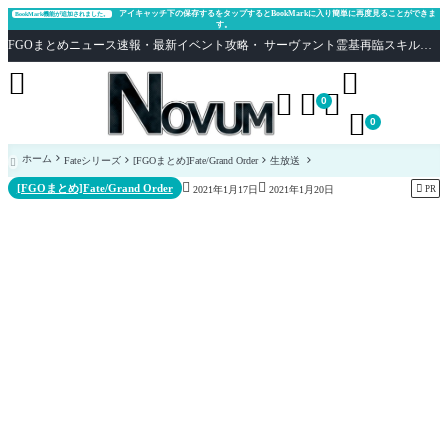
アイキャッチ下の保存するをタップするとBookMarkに入り簡単に再度見ることができま
BookMark機能が追加されました。
す。
FGOまとめニュース速報・最新イベント攻略・ サーヴァント霊基再臨スキル性能評価まとめ Fate/Grand Order





0

0
ホーム
Fateシリーズ
[FGOまとめ]Fate/Grand Order
生放送



[FGOまとめ]Fate/Grand Order

PR
2021年1月17日
2021年1月20日