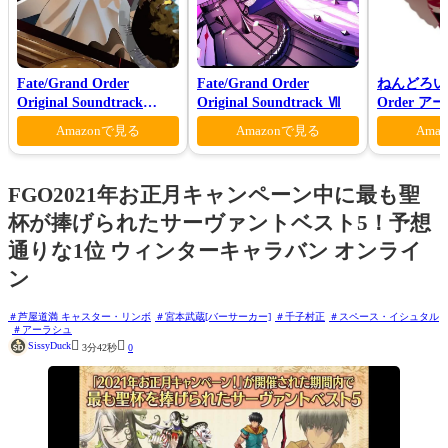
Fate/Grand Order
Fate/Grand Order
ねんどろいど 
Original Soundtrack
Original Soundtrack Ⅶ
Order 
Ⅶ(初回仕様限定盤)
ァン シー
Amazonで見る
Amazonで見る
Ama
FGO2021年お正月キャンペーン中に最も聖
杯が捧げられたサーヴァントベスト5！予想
通りな1位 ウィンターキャラバン オンライ
ン
芦屋道満 キャスター・リンボ
宮本武蔵[バーサーカー]
千子村正
スペース・イシュタル
アーラシュ


SissyDuck
3分42秒
0