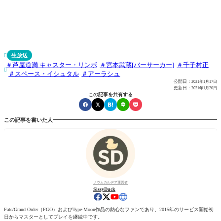
生放送

芦屋道満 キャスター・リンボ
宮本武蔵[バーサーカー]
千子村正

スペース・イシュタル
アーラシュ
公開日：
2021年1月17日
更新日：
2021年1月20日
この記事を共有する
この記事を書いた人
ノウムカルデア運営者
SissyDuck
Fate/Grand Order（FGO）およびType-Moon作品の熱心なファンであり、2015年のサービス開始初
日からマスターとしてプレイを継続中です。