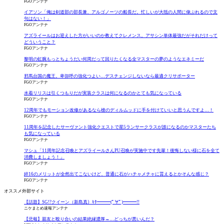
FGOアンテナ
イアソン「俺は剣道部の部長兼、アルゴノーツの船長だ。忙しいが大抵の人間に偉ぶれるので文
句はない！」
FGOアンテナ
アズライールはお迎えした方がいいのか教えてクレメンス。アサシン単体最強だがそれだけって
どういうこと？
FGOアンテナ
黎明の虹腕もっとちょうだい何周だって回りたくなる全マスターの夢のようなエネミーだ
FGOアンテナ
邪馬台国の魔王。卑弥呼の強化つよい…デスチェンジしないなら最適クリサポーター
FGOアンテナ
水着リリスは引くつもりだが実装クラスは何になるのかとても気になっている
FGOアンテナ
12周年でもモーション改修があるなら槍のディルムッドに手を付けていいと思うんですよ…！
FGOアンテナ
11周年を記念したサーヴァント強化クエストで星5ランサークラスが誰になるのかマスターたち
も気になっている
FGOアンテナ
マシュ「11周年記念召喚とアズライールさんPU召喚が実施中です先輩！後悔しない様に石を全て
消費しましょう！」
FGOアンテナ
絆16のメリットが全然出てこないけど、普通に石がハチャメチャに貰えるとかそんな感じ？
FGOアンテナ
オススメ外部サイト
【話題】SG!?クイーン（新島真）ｷﾀ━━━(ﾟ∀ﾟ)━━━!!
ニケまとめ速報アンテナ
【悲報】親友と殴り合いの結果絶縁濃厚→…どっちが悪いんだ？