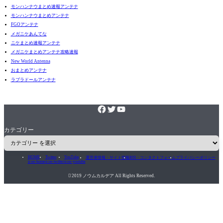
モンハンナウまとめ速報アンテナ
モンハンナウまとめアンテナ
FGOアンテナ
メガニケあんてな
ニケまとめ速報アンテナ
メガニケまとめアンテナ攻略速報
New World Antenna
おまとめアンテナ
ラブラドールアンテナ
カテゴリー
HOME
Twitter
YouTube
運営者情報・サイト情報
RSS・コンタクトフォーム
プライバシーポリシー
icon-home
icon-twitter
icon-youtube

2019 ノウムカルデア All Rights Reserved.