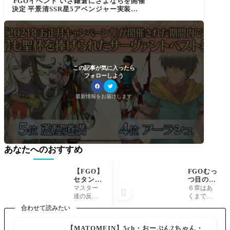
FGOイベント いざ鎌倉にさよならを開催
決定 平景清SSR星5アベンジャー実装！再
臨で九郎判官義経になるのかな？配布は
鬼一法眼
この記事が気に入ったら
フォローしよう
最新情報をお届けします
あなたへのおすすめ
【FGO】
FGOむっ
セタンタ
つ目の鐘
のスキル
は輝き
マスター
６章はあ

強化！気
を。キャ
達の反応 3
くまでキ
になる詳
ストリア
17: 2024/0
ャストリ
合わせて読みたい
細は？
絆礼装考
6/07(金) 18:
アの物語
【復刻リ
察 セイ
02:02.522
なのかな
【MATOMEIN】5ch・おーぷん2ちゃん・
リムハー
バー・ア
セタンタ