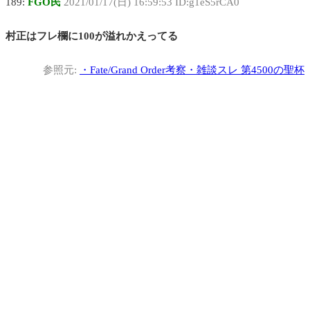
189:
FGO民
2021/01/17(日) 16:59:53 ID:g1eS5rCA0
村正はフレ欄に100が溢れかえってる
参照元:
・
Fate/Grand Order考察・雑談スレ 第4500の聖杯