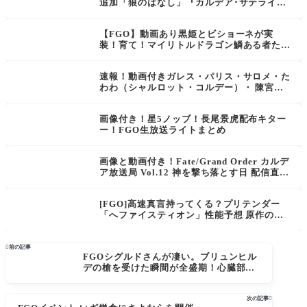
追加「狼のはなし」『カルデア･サテライト
ステーション北海道会場代替配信』
【FGO】動画あり黒姫とビショーネが実
装！育て！マイリトルドラゴン鱗ある者たち
の見る幻想カルデア･サテライトステーショ
ン福島会場まとめ
速報！動画付きガレス・パリス・サロメ・た
わわ（シャルロット・コルデー）・ 陳宮・
バーソロミュー(銅)・イアソン！フレポ召喚
に大量追加きたあああ！[FGO]カルデア放送
画像付き！星5ノッブ！長尾景虎配布キター
局4周年！SP！Fate/Grand Order Fes. 2019
ー！FGO生放送ライトまとめ
～カルデアパーク～2日目まとめ6
画像と動画付き！Fate/Grand Order カルデ
ア放送局 Vol.12 神を撃ち落とす日 配信直前
SP[FGO]まとめ
[FGO]高速真言持ってくる？プリテンダー
「へファイスティオン」性能予想 原作の事
件簿でのフェイカー時のクラススキル・スキ
ルは？

前の記事
FGOシグルドさんが凄い。ブリュンヒル
デの槍を受けた瞬間が全盛期！心臓部は
今でも青い炎が燃え続けている
次の記事
