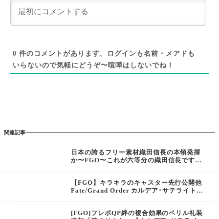
0
件のコメントがあります。ログインも名前・メアドも
いらないので気軽にどうぞ〜喧嘩はしないでね！
関連記事
日本の誇るフリー素材織田信長の本領発揮
か〜FGO〜これが六等分の織田信長です
か…六等分どころじゃなあない
【FGO】キラキラのキャスター先行公開他
Fate/Grand Order カルデア･サテライトス
テーション 2024-2025 岡山会場まとめ
[FGO]フレポQP絆の複合効果のベリル礼装