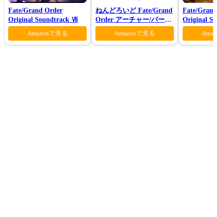
Fate/Grand Order
ねんどろいど Fate/Grand
Fate/Grand
Original Soundtrack Ⅶ
Order アーチャー/バーヴ
Original S
ァン シー
Ⅶ(初回仕
Amazonで見る
Amazonで見る
Ama