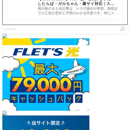
したらば・ガルちゃん・爆サイ対応｜スマ
ロット】
ルトリア
のスキル
ホでまとめ記事を作れるアプリ FGOのまと
の登場は
掲示板のまとめ記事は、レスの抽出や整形、投稿ま
強化来と
め記事ができるまで
いつか？
での工程が意外と手間のかかる作業です。特にスマ
る 325: 202
第2部後
ホで完結させようとすると、コ
4/06/07(金)
期OPの
18:06:04.42
記
アルトリ
3 セタンタ
事
アがいる
S2 猛犬殺
を
のは物語
しもうけ
検
のキーに
んごろ
索
なりそう
な冬木