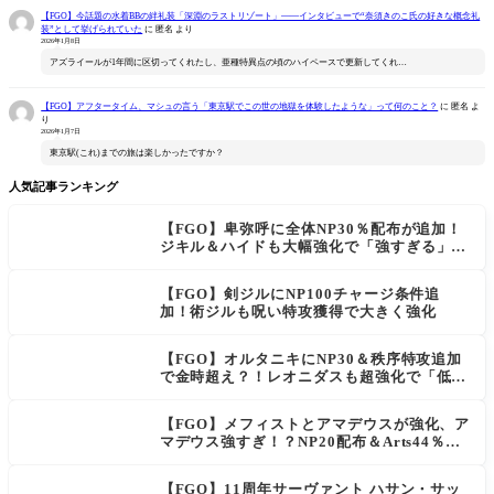
【FGO】今話題の水着BBの絆礼装「深淵のラストリゾート」――インタビューで“奈須きのこ氏の好きな概念礼
装”として挙げられていた
に
匿名
より
2026年1月8日
アズライールが1年間に区切ってくれたし、亜種特異点の頃のハイペースで更新してくれ…
【FGO】アフタータイム、マシュの言う「東京駅でこの世の地獄を体験したような」って何のこと？
に
匿名
よ
り
2026年1月7日
東京駅(これ)までの旅は楽しかったですか？
人気記事ランキング
【FGO】卑弥呼に全体NP30％配布が追加！
ジキル＆ハイドも大幅強化で「強すぎる」の
声
【FGO】剣ジルにNP100チャージ条件追
加！術ジルも呪い特攻獲得で大きく強化
【FGO】オルタニキにNP30＆秩序特攻追加
で金時超え？！レオニダスも超強化で「低レ
アとは思えない」の反響
【FGO】メフィストとアマデウスが強化、ア
マデウス強すぎ！？NP20配布＆Arts44％強
化に「最強でワロタ」の声
【FGO】11周年サーヴァント ハサン・サッ