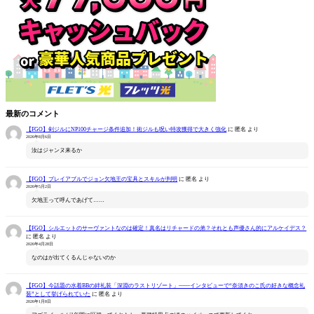
最新のコメント
【FGO】剣ジルにNP100チャージ条件追加！術ジルも呪い特攻獲得で大きく強化
に
匿名
より
2026年8月6日
汝はジャンヌ来るか
【FGO】プレイアブルでジョン欠地王の宝具とスキルが判明
に
匿名
より
2026年5月2日
欠地王って呼んであげて……
【FGO】シルエットのサーヴァントなのは確定！真名はリチャードの弟？それとも声優さん的にアルケイデス？
に
匿名
より
2026年4月28日
なのはが出てくるんじゃないのか
【FGO】今話題の水着BBの絆礼装「深淵のラストリゾート」――インタビューで“奈須きのこ氏の好きな概念礼
装”として挙げられていた
に
匿名
より
2026年1月8日