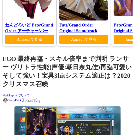
ねんどろいど Fate/Grand
Fate/Grand Order
Fate/Grand
Order アーチャー/バーヴ
Original Soundtrack
Original S
ァン シー
Ⅶ(初回仕様限定盤)
VI(初回仕
Amazonで見る
Amazonで見る
Ama
FGO 最終再臨・スキル倍率まで判明 ランサ
ー ヴリトラ性能(声優:朝日奈丸佳)再臨可愛い
そして強い！宝具3hitシステム適正は？2020
クリスマス召喚
pickup
ヴリトラ


SissyDuck
7分33秒
0