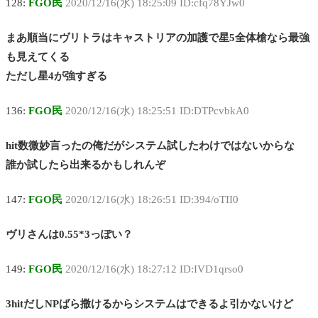
128:
FGO民
2020/12/16(水) 18:25:09 ID:cfq78YJw0
まあ順当にヴリトラはキャストリアの加護で星5全体槍なら最強
も見えてくる
ただし星4が強すぎる
136:
FGO民
2020/12/16(水) 18:25:51 ID:DTPcvbkA0
hit数微妙言ったの俺だがシステム試したわけではないからな
誰か試したら出来るかもしれんぞ
147:
FGO民
2020/12/16(水) 18:26:51 ID:394/oTII0
ヴリさんは0.55*3っぽい？
149:
FGO民
2020/12/16(水) 18:27:12 ID:IVD1qrso0
3hitだしNPばら撒けるからシステムはできるよ引かないけど