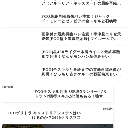
ア（アルトリア・キャスター）の最終再臨と
各再臨画像、スキルと倍率判明 高NP獲得に
対粛清防御も持ってきた！
FGO最終再臨画像バレ注意！ジャック・
ド・モレーとゼノビアの全スキルと召喚時動
画「なんだその格好は、と思っているな？心
配するな、私もそう思っている。」
画像付き最終再臨バレ注意！宇津見エリセ天
逆鉾[FGO盤上遊戯黙示録] マイルームでエ
リちつついたら「君のやりたくないことは私
がやるから」って言い出した。汚れ仕事ポジ
[FGO]星4SRライダー水着カイニス最終再臨
ションに率先して行くのやめなさいよｗ
まで判明！なんかモンハン装備みたい！
[FGO]全スキルと最終までの霊基再臨画像が
判明！ぴっちり古きケルトの戦闘装束もいい
★5(SSR)マナナン･マク･リール〔バゼッ
ト〕スキルもよくフラガラックのカウンター
仕様も強い

前の記事
FGO全スキル判明 SSR星5ランサー ヴリ
トラ NP獲得スキルが2個もある！強サー
ヴァントの予感 クリスマス2020ピックア
ップ召喚
次の記事

FGOヴリトラ キャストリアシステムはい
けるのか？2020クリスマス