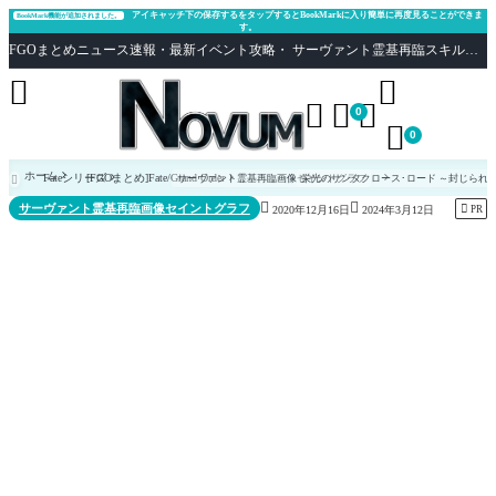
アイキャッチ下の保存するをタップするとBookMarkに入り簡単に再度見ることができま
BookMark機能が追加されました。
す。
FGOまとめニュース速報・最新イベント攻略・ サーヴァント霊基再臨スキル性能評価まとめ Fate/Grand Order





0

0
ホーム
Fateシリーズ
[FGOまとめ]Fate/Grand Order
サーヴァント霊基再臨画像セイントグラフ
栄光のサンタクロース･ロード ～封じられ



サーヴァント霊基再臨画像セイントグラフ

PR
2020年12月16日
2024年3月12日