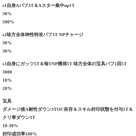
s1自身Aバフ3T＆Aスター集中up1T
30%
500%
s2味方全体神性特攻バフ3T NPチャージ
30%
30%
s3自身にガッツ5T＆毎TNP獲得5T 味方全体の宝具バフ1回5T
3000
10%
20%
宝具
ダメージ後A耐性ダウン3TOC依存＆スキル封印状態を付与1T＆
クリ率ダウン3T
10-30%
封印成功率100%