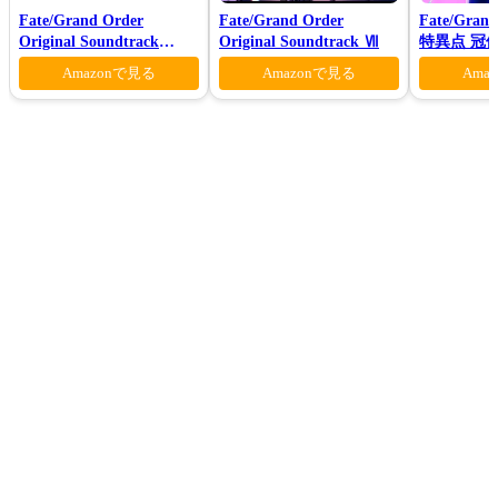
Fate/Grand Order
Fate/Grand Order
Fate/Gran
Original Soundtrack
Original Soundtrack Ⅶ
特異点 冠
VI(初回仕様限定盤)
モン-(完全
Amazonで見る
Amazonで見る
Ama