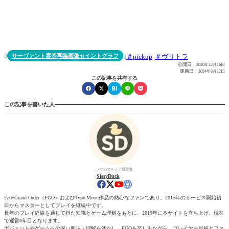
サーヴァント霊基再臨画像セイントグラフ
pickup
ヴリトラ


公開日：
2020年12月16日
更新日：
2024年3月12日
この記事を共有する
この記事を書いた人
ノウムカルデア運営者
SissyDuck
Fate/Grand Order（FGO）およびType-Moon作品の熱心なファンであり、2015年のサービス開始初
日からマスターとしてプレイを継続中です。
長年のプレイ経験を通じて得た知識とゲーム理解をもとに、2019年に本サイトを立ち上げ、現在
で運営6年目となります。
ガジェットやゲームへの深い興味・理解を活かし、FGOを楽しみながら、プレイヤー目線とファ