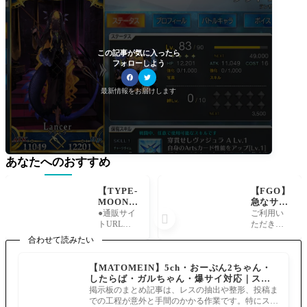
この記事が気に入ったら
フォローしよう
最新情報をお届けします
あなたへのおすすめ
【TYPE-
【FGO】
MOON】
急なサー
表紙がバ
ヴァント
●通販サイ
ご利用い

ニーセイ
コイン補
トURL：ht
ただきあ
バーオル
填これっ
tps://online.
りがとう
合わせて読みたい
タ！C10
て何？
aniplex.co.j
ございま
3 2024年
「2024
p/itemALcpj
す。「Fate/
【MATOMEIN】5ch・おーぷん2ちゃん・
プレミア
年8月4日
rNl01.html●
Grand Orde
したらば・ガルちゃん・爆サイ対応｜スマ
ムカレン
(日)より
受注受付
r」運営チ
ホでまとめ記事を作れるアプリ FGOのまと
ダーの通
追加され
掲示板のまとめ記事は、レスの抽出や整形、投稿ま
期間：202
ームで
め記事ができるまで
信販売が
たアペン
での工程が意外と手間のかかる作業です。特にスマ
3年12月15
す。 ディ