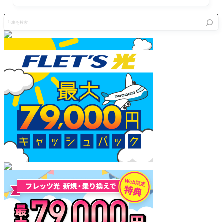
アニプレ
ドスキル
ホで完結させようとすると、コ
日(金) 17:0
レクター
ックスオ
によっ
0～2024年
レターに
記
ンライン
て、解放
1月8日(月)
て告知し
事
にて開始
に必要な
23:59
ておりま
を
サーヴァ
した、202
検
ントコイ
※
4年8月4日(
索
ンが多く
なってし
まったこ
との一部
対応につ
いて」