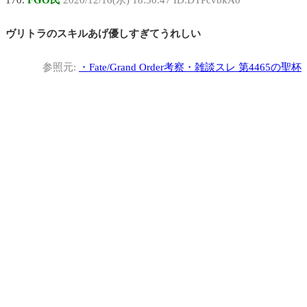
170:
FGO民
2020/12/16(水) 18:30:47 ID:DTPcvbkA0
ヴリトラのスキルあげ優しすぎてうれしい
参照元:
・
Fate/Grand Order考察・雑談スレ 第4465の聖杯