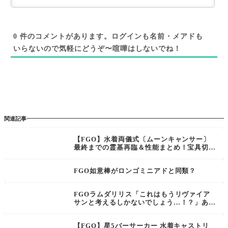
0
件のコメントがあります。ログインも名前・メアドも
いらないので気軽にどうぞ〜喧嘩はしないでね！
関連記事
【FGO】水着両儀式〔ムーンキャンサー〕
最終までの霊基再臨＆性能まとめ！宝具切替
＋対粛清防御貫通に天特攻持ち
FGO如意棒がロンゴミニアドと同類？
FGOラムダリリス「これはもうリヴァイア
サンと考えるしかないでしょう…！？」あの
ペンギンは何なのか
【FGO】星5バーサーカー 水着キャストリ