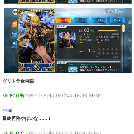
ヴリトラ全再臨
66:
FGO民
2020/12/16(水) 18:17:43 ID:g9NjIHzM0
>>58
最終再臨やばいな……！
69:
FGO民
2020/12/16(水) 18:17:52 ID:cfq78YJw0