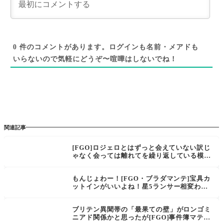
0
件のコメントがあります。ログインも名前・メアドも
いらないので気軽にどうぞ〜喧嘩はしないでね！
関連記事
[FGO]ロジェロとはずっと会えていない訳じ
ゃなく会っては離れてを繰り返している模
様。そして6.5章で強化来なかったらいつも
んじょわー？『ブラダマンテ』
もんじょわー！[FGO・ブラダマンテ]宝具カ
ットインがいいよね！星5ランサー相変わら
ずカルナさんのハーレムすぎる…
ブリテン異聞帯の「最果ての壁」がロンゴミ
ニアド関係かと思ったが[FGO]事件簿マテに