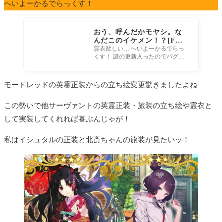
へいよーかるでらっくす！
おう、呼んだかモヤシ。な
んだこのイケメン！？[FG
O]東出曰く近衛から届いた
霊衣欲しい… へいよーかるでらっ
くす！ 謎の更新入ったのでバグ修
から無理言って差し替えた
正かと思いきやこれは嬉しい！ モ
んだって 愛されてんなモー
ーさんかっこかわいい！ 正装
さん
モードレッドの英霊正装からの立ち絵変更驚きましたよね
この勢いで他サーヴァントの英霊正装・旅装の立ち絵や霊衣と
して実装してくれれば喜ぶんじゃが！
私はイシュタルの正装と北斎ちゃんの旅装が見たいッ！