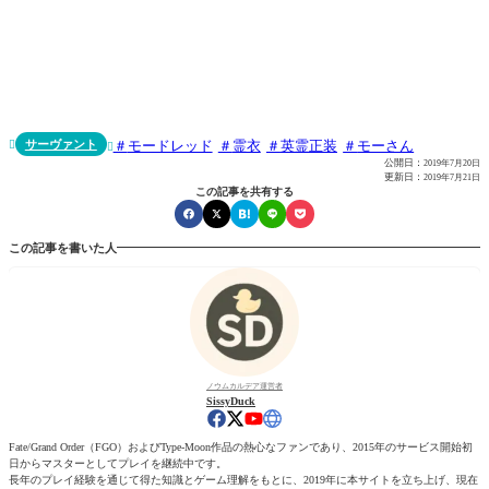
サーヴァント
モードレッド
霊衣
英霊正装
モーさん


公開日：
2019年7月20日
更新日：
2019年7月21日
この記事を共有する
この記事を書いた人
ノウムカルデア運営者
SissyDuck
Fate/Grand Order（FGO）およびType-Moon作品の熱心なファンであり、2015年のサービス開始初
日からマスターとしてプレイを継続中です。
長年のプレイ経験を通じて得た知識とゲーム理解をもとに、2019年に本サイトを立ち上げ、現在