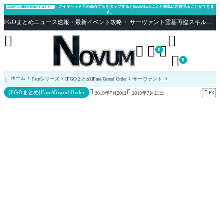
アイキャッチ下の保存するをタップするとBookMarkに入り簡単に再度見ることができま
BookMark機能が追加されました。
す。
FGOまとめニュース速報・最新イベント攻略・ サーヴァント霊基再臨スキル性能評価まとめ Fate/Grand Order





0

0
ホーム
Fateシリーズ
[FGOまとめ]Fate/Grand Order
サーヴァント



[FGOまとめ]Fate/Grand Order

PR
2019年7月20日
2019年7月21日