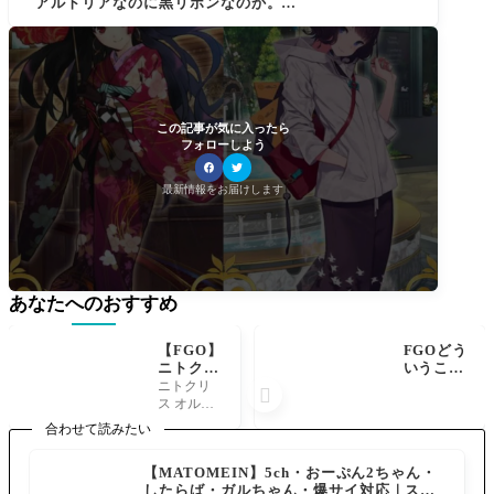
アルトリアなのに黒リボンなのか。ここ
でリリィとの区別はリボンの色が黒なら
リリィって教えて貰ったけど[GOODSMI
LE RACING ＆ TYPE-MOON RACING]
この記事が気に入ったら
フォローしよう
最新情報をお届けします
あなたへのおすすめ
【FGO】
FGOどう
ニトクリ
いうこと
ス〔オル
だろう？
ニトクリ

タ〕マイ
トネリコ
ス オルタ
ルーム会
はブリテ
のマイル
合わせて読みたい
話でオジ
ン創世記
ーム会話
マンディ
のケルヌ
アーラシ
【MATOMEIN】5ch・おーぷん2ちゃん・
アスにお
ンノスは
ュ オジマ
したらば・ガルちゃん・爆サイ対応｜スマ
姉ちゃん
知らない
ンディア