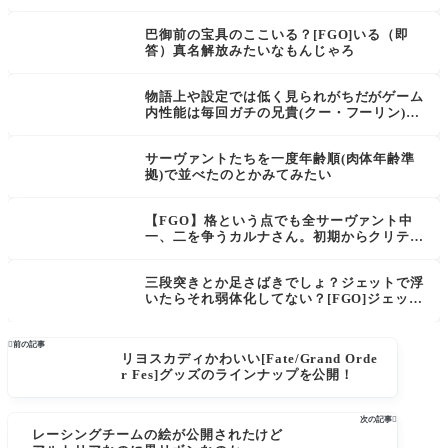
あった理想郷到達の前に立ちはだかる護りの
方なのだろうか
巴御前の宝具のここいる？[FGO]いる（即
答）真名解放みたいなもんじゃろ
物語上や設定では低く見られがちだがゲーム
内性能は毎回ガチの兄貴(クー・フーリン)[F
GO・Fate]
サーヴァントたちを一度年齢順(肉体年齢準
拠)で並べたのとかみてみたい
【FGO】格という点でも全サーヴァント中
一、二を争うカルナさん。初期からクリティ
カルが強いイメージがあったが今現在の評価
は？
三段突きとか足さばきでしょ？ジェットで浮
いたらそれ弱体化してない？[FGO]ジェット
天然理心流！水着沖田さん

前の記事
リヨスカディかわいい[Fate/Grand Orde
r Fes]グッズのラインナップを公開！
次の記事

レーシングチームの絵が公開されたけど