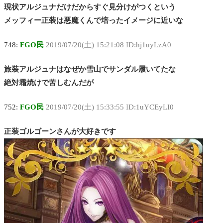
現状アルジュナだけだからすぐ見分けがつくという
メッフィー正装は悪魔くんで培ったイメージに近いな
748:
FGO民
2019/07/20(土) 15:21:08 ID:hj1uyLzA0
旅装アルジュナはなぜか雪山でサンダル履いてたな
絶対霜焼けで苦しむんだが
752:
FGO民
2019/07/20(土) 15:33:55 ID:1uYCEyLI0
正装ゴルゴーンさんが大好きです