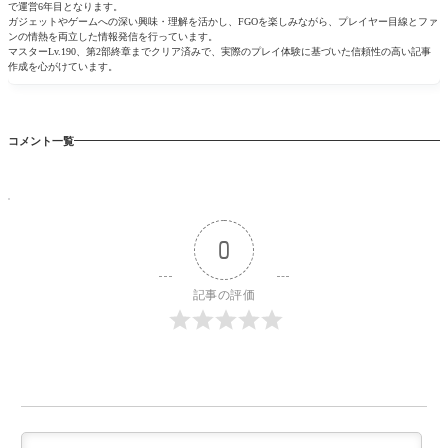
で運営6年目となります。
ガジェットやゲームへの深い興味・理解を活かし、FGOを楽しみながら、プレイヤー目線とファ
ンの情熱を両立した情報発信を行っています。
マスターLv.190、第2部終章までクリア済みで、実際のプレイ体験に基づいた信頼性の高い記事
作成を心がけています。
コメント一覧
0
記事の評価