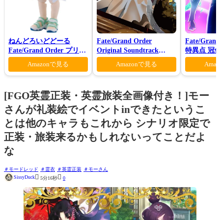
ねんどろいどどーる
Fate/Grand Order
Fate/Gran
Fate/Grand Order プリテ
Original Soundtrack
特異点 冠
ンダー/オベロン 爽やかサ
Ⅶ(初回仕様限定盤)
モン-(完全
Amazonで見る
Amazonで見る
Ama
マー・プリンスVer.
[FGO英霊正装・英霊旅装全画像付き！]モー
さんが礼装絵でイベントinできたというこ
とは他のキャラもこれから シナリオ限定で
正装・旅装来るかもしれないってことだよ
な
モードレッド
霊衣
英霊正装
モーさん


SissyDuck
5分16秒
0