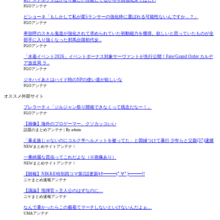
剣アストルフォはかなり厳しい性能してるから今回強化来てほしい
FGOアンテナ
ビショーネ「もしかして私が星5ランサーの強化枠に選ばれる可能性ないんですか…？」
FGOアンテナ
卑弥呼のスキル鬼道が強化されて求められていた初動能力を獲得。欲しいと思っていたものが全
部手に入り強くなった邪馬台国初代女...
FGOアンテナ
「水着イベント2026」イベントボーナス対象サーヴァントが先行公開！Fate/Grand Order カルデ
ア放送局 ラ...
FGOアンテナ
ジキハイあとはハイド時のNPの使い道が欲しいな
FGOアンテナ
オススメ外部サイト
プレラーティ「ジルジャン祭り開催できなくって残念だなー！」
FGOアンテナ
【画像】海外のプロゲーマー、クソカッコいい
話題のまとめアンテナ
By admin
「暴走族じゃないのにコルク半ヘルメットを被ってた」と因縁つけて暴行 少年らと父親(37)逮捕
NEWまとめサイトアンテナ！
一番綺麗な昆虫ってこれだよな（※画像あり）
NEWまとめサイトアンテナ！
【朗報】NIKKE特別四コマ第2話更新ｷﾀ━━━(ﾟ∀ﾟ)━━━!!
ニケまとめ速報アンテナ
【議論】指揮官＝主人公のはずなのに…
ニケまとめ速報アンテナ
なんで暑かったらこの服着てマーチしないといけないんだよぉ…
UMAアンテナ