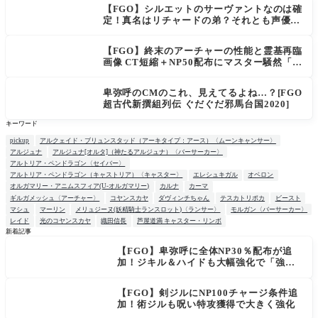
上がり出てくる
【FGO】シルエットのサーヴァントなのは確
定！真名はリチャードの弟？それとも声優さ
ん的にアルケイデス？
【FGO】終末のアーチャーの性能と霊基再臨
画像 CT短縮＋NP50配布にマスター騒然「普
通に強い」「サポ性能高すぎ」
卑弥呼のCMのこれ、見えてるよね…？[FGO
超古代新撰組列伝 ぐだぐだ邪馬台国2020]
キーワード
pickup
アルクェイド・ブリュンスタッド（アーキタイプ：アース）〈ムーンキャンサー〉
アルジュナ
アルジュナ[オルタ]（神たるアルジュナ）〈バーサーカー〉
アルトリア・ペンドラゴン〈セイバー〉
アルトリア・ペンドラゴン（キャストリア）〈キャスター〉
エレシュキガル
オベロン
オルガマリー・アニムスフィア(U-オルガマリー)
カルナ
カーマ
ギルガメッシュ〈アーチャー〉
コヤンスカヤ
ダヴィンチちゃん
テスカトリポカ
ビースト
マシュ
マーリン
メリュジーヌ(妖精騎士ランスロット)〈ランサー〉
モルガン〈バーサーカー〉
レイド
光のコヤンスカヤ
織田信長
芦屋道満 キャスター・リンボ
新着記事
【FGO】卑弥呼に全体NP30％配布が追
NEW
加！ジキル＆ハイドも大幅強化で「強す
ぎる」の声
【FGO】剣ジルにNP100チャージ条件追
加！術ジルも呪い特攻獲得で大きく強化