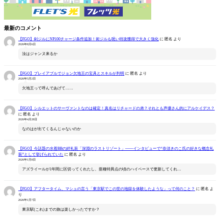
最新のコメント
【FGO】剣ジルにNP100チャージ条件追加！術ジルも呪い特攻獲得で大きく強化
に
匿名
より
2026年8月6日
汝はジャンヌ来るか
【FGO】プレイアブルでジョン欠地王の宝具とスキルが判明
に
匿名
より
2026年5月2日
欠地王って呼んであげて……
【FGO】シルエットのサーヴァントなのは確定！真名はリチャードの弟？それとも声優さん的にアルケイデス？
に
匿名
より
2026年4月28日
なのはが出てくるんじゃないのか
【FGO】今話題の水着BBの絆礼装「深淵のラストリゾート」――インタビューで“奈須きのこ氏の好きな概念礼
装”として挙げられていた
に
匿名
より
2026年1月8日
アズライールが1年間に区切ってくれたし、亜種特異点の頃のハイペースで更新してくれ…
【FGO】アフタータイム、マシュの言う「東京駅でこの世の地獄を体験したような」って何のこと？
に
匿名
よ
り
2026年1月7日
東京駅(これ)までの旅は楽しかったですか？