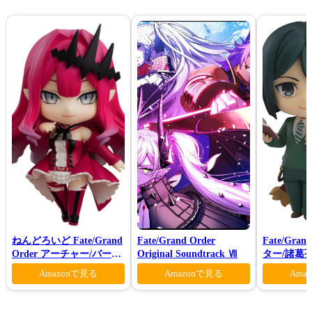
ねんどろいど Fate/Grand
Fate/Grand Order
Fate/Gra
Order アーチャー/バーヴ
Original Soundtrack Ⅶ
ター/諸葛
ァン シー
Amazonで見る
Amazonで見る
Ama