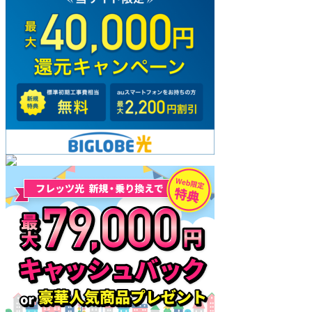
トは架空
になる
「テクス
チャ理
論」考察