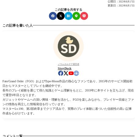
公開日：
2022年8月17日
更新日：
2022年8月17日
この記事を共有する
この記事を書いた人
ノウムカルデア運営者
SissyDuck
Fate/Grand Order（FGO）およびType-Moon作品の熱心なファンであり、2015年のサービス開始初
日からマスターとしてプレイを継続中です。
長年のプレイ経験を通じて得た知識とゲーム理解をもとに、2019年に本サイトを立ち上げ、現在
で運営6年目となります。
ガジェットやゲームへの深い興味・理解を活かし、FGOを楽しみながら、プレイヤー目線とファ
ンの情熱を両立した情報発信を行っています。
マスターLv.190、第2部終章までクリア済みで、実際のプレイ体験に基づいた信頼性の高い記事
作成を心がけています。
コメント一覧