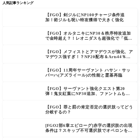
人気記事ランキング
【FGO】剣ジルにNP100チャージ条件追
加！術ジルも呪い特攻獲得で大きく強化
【FGO】オルタニキにNP30＆秩序特攻追加
で金時超え？！レオニダスも超強化で「低レ
アとは思えない」の反響
【FGO】メフィストとアマデウスが強化、ア
マデウス強すぎ！？NP20配布＆Arts44％強
化に「最強でワロタ」の声
【FGO】11周年サーヴァント ハサン・サッ
バーハ(アズライール)の性能と霊基再臨
【FGO】サーヴァント強化クエスト第20
弾！鬼女紅葉にNP30追加、ファントムも大
幅強化
【FGO】罪と罰の肯定否定の選択肢ってどう
分岐するの？
[FGO2部6章エピローグ]赤字の選択肢の出現
条件は？スキップ不可選択肢でオベロンを疑
う選択肢を選ぶと好感度（察しのよさ？）が