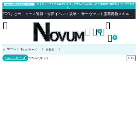
アイキャッチ下の保存するをタップするとBookMarkに入り簡単に再度見ることができま
BookMark機能が追加されました。
す。
FGOまとめニュース速報・最新イベント攻略・ サーヴァント霊基再臨スキル性能評価まとめ Fate/Grand Order





0

0
ホーム
Fateシリーズ
絆礼装

Fateシリーズ

2022年8月17日
PR