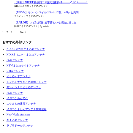
【朗報】NIKKE特別四コマ第2話更新ｷﾀ━━━(ﾟ∀ﾟ)━━━!!
NIKKEメガニケまとめアンテナ
【MHWs】モンハンワイルズSwitch2版、40fpsと判明
モンハンナウまとめアンテナ
【8月LOH】スピ3は切れ者不要という結論に達した
話題のまとめアンテナ
By admin
1
2
3
…
Next
おすすめ外部リンク
NIKKEメガニケまとめアンテナ
NIKKE（ニケ）まとめアンテナ
FGOアンテナ
NEWまとめサイトアンテナ！
UMAアンテナ
まとめくすアンテナ
モンハンナウまとめ速報アンテナ
モンハンナウまとめアンテナ
FGOアンテナ
メガニケあんてな
ニケまとめ速報アンテナ
メガニケまとめアンテナ攻略速報
New World Antenna
おまとめアンテナ
ラブラドールアンテナ