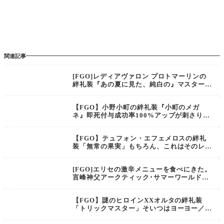
関連記事
[FGO]レディアヴァロン プロトマーリンの
絆礼装『あの夏に見た、純白の』マスター、
マスター。私の日傘を知らないかい？
【FGO】小野小町の絆礼装『小町のメガ
ネ』即死付与成功率100%アップが刺さりそ
う。この眼鏡は小野小町の霊基を英霊の段階
で抑え、現界を維持する（解脱させない）こ
【FGO】テュフォン・エフェメロスの絆礼
とに一役買っているのだ。
装「無常の果実」もちろん、これはそのレプ
リカなのだけど……どう？食べてみる？
[FGO]エリセの激辛メニューを食べにきた。
言峰神父アークティック･サマーワールドに
訪れる。娘さんもお越しに…
【FGO】謎のヒロインXXオルタの絆礼装
「トリックマスター」そいつはヨーヨー／ド
ローン／人型ヴォロイドの三形態にチェンジ