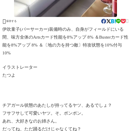


保存する
伊吹童子(バーサーカー)装備時のみ、自身がフィールドにいる
間、味方全体のArtsカード性能を8%アップ 8% ＆Busterカード性
能を8%アップ 8% ＆〔地の力を持つ敵〕特攻状態を10%付与
10%
イラストレーター
たつよ
チアガール状態のあたしが持ってるヤツ、あるでしょ？
フサフサして可愛いヤツ。そ。ポンポン。
あれ、大好きなのお姉さん。
だってね、ただ踊るだけじゃなくてね？