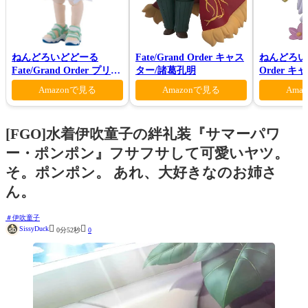
ねんどろいどどーる
Fate/Grand Order キャス
ねんどろいど 
Fate/Grand Order プリテ
ター/諸葛孔明
Order 
ンダー/オベロン 爽やかサ
ン 花の魔術
Amazonで見る
Amazonで見る
Ama
マー・プリンスVer.
[FGO]水着伊吹童子の絆礼装『サマーパワ
ー・ポンポン』フサフサして可愛いヤツ。
そ。ポンポン。 あれ、大好きなのお姉さ
ん。
伊吹童子


SissyDuck
0分52秒
0