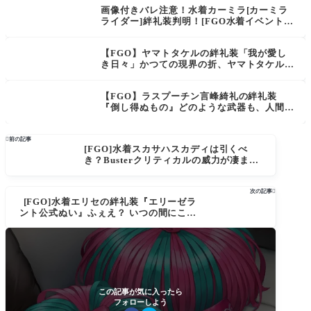
する最高のトリプルチェンジャーだ！
画像付きバレ注意！水着カーミラ[カーミラ
ライダー]絆礼装判明！[FGO水着イベント]
アイアン・メイデン（夏）
【FGO】ヤマトタケルの絆礼装「我が愛し
き日々」かつての現界の折、ヤマトタケルが
己がマスターである宮本伊織と過ごした場
所。【Fate/Grand Order】
【FGO】ラスプーチン言峰綺礼の絆礼装
『倒し得ぬもの』どのような武器も、人間
も、男の在り方を変える事はできなかった。

前の記事
[FGO]水着スカサハスカディは引くべ
き？Busterクリティカルの威力が凄まじ
い
次の記事

[FGO]水着エリセの絆礼装『エリーゼラ
ント公式ぬい』ふぇえ？ いつの間にこん
なグッズが製品化！？
この記事が気に入ったら
フォローしよう