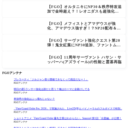
【FGO】オルタニキにNP30＆秩序特攻追
加で金時超え？！レオニダスも超強化で
「低レアとは思えない」の反響
【FGO】メフィストとアマデウスが強
化、アマデウス強すぎ！？NP20配布＆Ar
ts44％強化に「最強でワロタ」の声
【FGO】サーヴァント強化クエスト第20
弾！鬼女紅葉にNP30追加、ファントムも
大幅強化
【FGO】11周年サーヴァント ハサン・サ
ッバーハ(アズライール)の性能と霊基再臨
FGOアンテナ
プレラーティ「ジルジャン祭り開催できなくって残念だなー！」
FGOアンテナ
明日の星5ランサー強化は誰だと思う？俺はローマに全賭けしてる
FGOアンテナ
卑弥呼の強化はぶっ壊れじゃない？
FGOアンテナ
「Fate/Grand Order Fes. 2026」で実施された、Live2D(R)とバイノーラルのフルボイスで特別...
FGOアンテナ
ショートアニメ「Fate/Grand Order 藤丸立香はわからない」Season4 第1話「出題編」が公開！
FGOアンテナ