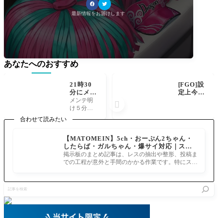
最新情報をお届けします
あなたへのおすすめ
21時30
[FGO]設
分にメン
定上今地
テ終了！
球上にあ
メンテ明

[FGO公
るテクス
け５分前
式告知]
チャが人
まで油断
合わせて読みたい
久しぶり
理と位置
できない
にフォウ
付けられ
んやで
【MATOMEIN】5ch・おーぷん2ちゃん・
くん走る
てるだけ
（メンテ
したらば・ガルちゃん・爆サイ対応｜スマ
んか？
で外から
明け後メ
ホでまとめ記事を作れるアプリ FGOのまと
見るとど
掲示板のまとめ記事は、レスの抽出や整形、投稿ま
ンテがな
め記事ができるまで
れが現実
での工程が意外と手間のかかる作業です。特にスマ
いとは言
かわから
ホで完結させようとすると、コ
ってな
ない？テ
い） https://
記
クスチャ
twitter.com/f
事
問題を出
goproject/st
を
すと大体
atus/118951
検
の神話サ
279365903
索
ーヴァン
9744