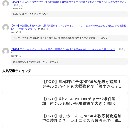
【FGO】シルエットのサーヴァントなのは確定！真名はリチャードの弟？それとも声優さん的にアルケイデス？
に
匿名
より
2026年4月28日
なのはが出てくるんじゃないのか
【FGO】今話題の水着BBの絆礼装「深淵のラストリゾート」――インタビューで“奈須きのこ氏の好きな概念礼
装”として挙げられていた
に
匿名
より
2026年1月8日
アズライールが1年間に区切ってくれたし、亜種特異点の頃のハイペースで更新してくれ…
【FGO】アフタータイム、マシュの言う「東京駅でこの世の地獄を体験したような」って何のこと？
に
匿名
よ
り
2026年1月7日
東京駅(これ)までの旅は楽しかったですか？
人気記事ランキング
【FGO】卑弥呼に全体NP30％配布が追加！
ジキル＆ハイドも大幅強化で「強すぎる」の
声
【FGO】剣ジルにNP100チャージ条件追
加！術ジルも呪い特攻獲得で大きく強化
【FGO】オルタニキにNP30＆秩序特攻追加
で金時超え？！レオニダスも超強化で「低レ
アとは思えない」の反響