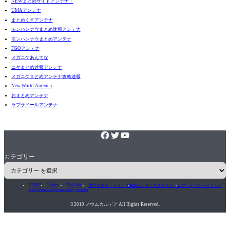
NEWまとめサイトアンテナ！
UMAアンテナ
まとめくすアンテナ
モンハンナウまとめ速報アンテナ
モンハンナウまとめアンテナ
FGOアンテナ
メガニケあんてな
ニケまとめ速報アンテナ
メガニケまとめアンテナ攻略速報
New World Antenna
おまとめアンテナ
ラブラドールアンテナ
カテゴリー
HOME
Twitter
YouTube
運営者情報・サイト情報
RSS・コンタクトフォーム
プライバシーポリシー
icon-home
icon-twitter
icon-youtube

2019 ノウムカルデア All Rights Reserved.