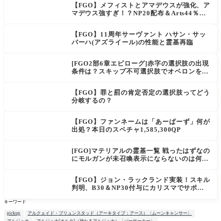
【FGO】メフィストとアマデウスが強化、ア
マデウス強すぎ！？NP20配布＆Arts44％強
化に「最強でワロタ」の声
【FGO】11周年サーヴァント ハサン・サッ
バーハ(アズライール)の性能と霊基再臨
[FGO2部6章エピローグ]赤字の選択肢の出現
条件は？スキップ不可選択肢でオベロンを疑
う選択肢を選ぶと好感度（察しのよさ？）が
上がり出てくる
【FGO】罪と罰の肯定否定の選択肢ってどう
分岐するの？
【FGO】ファンネームは「あーぱーず」何が
出処？本日のスペチャ1,585,300QP
[FGO]マテリアルの霊基一覧 戦ったはずなの
にモルガンが未召喚表示にならないのは何
故？
【FGO】ジョン・ラックランド実装！スキル
判明、B30＆NP30付与にカリスマでサポ性
能は高め？再臨でワンコがついてきてお得！
キーワード
pickup
アルクェイド・ブリュンスタッド（アーキタイプ：アース）〈ムーンキャンサー〉