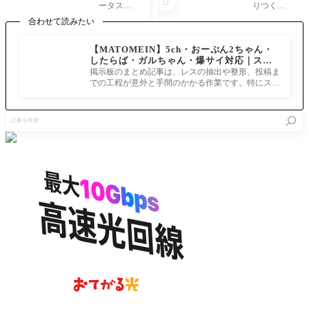

ヴァント
っち？
ータスは
りつくな
のステー
「馬琴の
魔力保有
ら当然可
合わせて読みたい
タス談義
旦那」と
量じゃな
愛い女の
魔力編
呼ばれて
くてどれ
子だよ
【MATOMEIN】5ch・おーぷん2ちゃん・
ジーク君
はいたが
だけ魔力
ね」 214:
したらば・ガルちゃん・爆サイ対応｜スマ
魔力供給
FGOにお
を扱える
マスター 2
ホでまとめ記事を作れるアプリ FGOのまと
用に作ら
いて旦那
掲示板のまとめ記事は、レスの抽出や整形、投稿ま
かのステ
022/06/13
め記事ができるまで
れたのに
=男性と
での工程が意外と手間のかかる作業です。特にスマ
ータス
(月) 14:20:2
魔力Dな
は限らな
ホで完結させようとすると、コ
8 ゴッホが
の？
いので邪
わざわざ
記
神フォー
捏ねくり
事
リナー関
まわされ
を
係は難し
て女性で
検
い。
来たし難
索