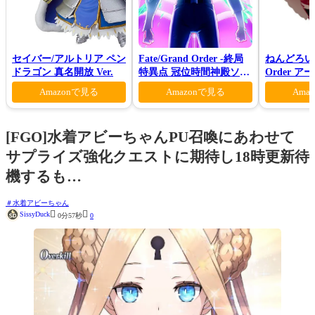
セイバー/アルトリア ペン
Fate/Grand Order -終局
ねんどろいど 
ドラゴン 真名開放 Ver.
特異点 冠位時間神殿ソロ
Order 
モン-(完全生産限定版)
ァン シー
Amazonで見る
Amazonで見る
Ama
[FGO]水着アビーちゃんPU召喚にあわせて
サプライズ強化クエストに期待し18時更新待
機するも…
水着アビーちゃん


SissyDuck
0分57秒
0