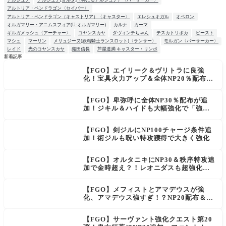
アルジュナ
アルジュナ[オルタ]（神たるアルジュナ）〈バーサーカー〉
アルトリア・ペンドラゴン〈セイバー〉
アルトリア・ペンドラゴン（キャストリア）〈キャスター〉
エレシュキガル
オベロン
オルガマリー・アニムスフィア(U-オルガマリー)
カルナ
カーマ
ギルガメッシュ〈アーチャー〉
コヤンスカヤ
ダヴィンチちゃん
テスカトリポカ
ビースト
マシュ
マーリン
メリュジーヌ(妖精騎士ランスロット)〈ランサー〉
モルガン〈バーサーカー〉
レイド
光のコヤンスカヤ
織田信長
芦屋道満 キャスター・リンボ
新着記事
【FGO】エイリーク＆ヴリトラに良強
NEW
化！宝具火力アップ＆全体NP20％配布で
一気に使いやすく
【FGO】卑弥呼に全体NP30％配布が追
加！ジキル＆ハイドも大幅強化で「強す
ぎる」の声
【FGO】剣ジルにNP100チャージ条件追
加！術ジルも呪い特攻獲得で大きく強化
【FGO】オルタニキにNP30＆秩序特攻追
加で金時超え？！レオニダスも超強化で
「低レアとは思えない」の反響
【FGO】メフィストとアマデウスが強
化、アマデウス強すぎ！？NP20配布＆Ar
ts44％強化に「最強でワロタ」の声
【FGO】サーヴァント強化クエスト第20