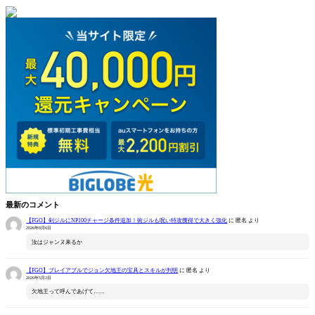
最新のコメント
【FGO】剣ジルにNP100チャージ条件追加！術ジルも呪い特攻獲得で大きく強化
に
匿名
より
2026年8月6日
汝はジャンヌ来るか
【FGO】プレイアブルでジョン欠地王の宝具とスキルが判明
に
匿名
より
2026年5月2日
欠地王って呼んであげて……