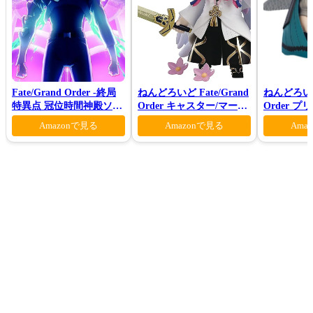
Fate/Grand Order -終局
ねんどろいど Fate/Grand
ねんどろいど 
特異点 冠位時間神殿ソロ
Order キャスター/マーリ
Order 
モン-(完全生産限定版)
ン 花の魔術師Ver.
ロン ヴォ
Amazonで見る
Amazonで見る
Ama