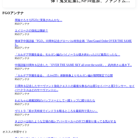
弾！鬼女紅葉にNP30追加、ファントムも
大幅強化
FGOアンテナ
周瑜そろそろFGOに実装されんかな…
FGOアンテナ
エイリークの強化は微妙？
FGOアンテナ
簡体字中国語版『FGO』10周年記念グローバル特別企画「Fate/Grand Order OVER THE SAME
S...
FGOアンテナ
「カルデア学園生徒会」モルガン編のバイノーラル聴き終わったけど最高だったな…
FGOアンテナ
中国語版10周年を記念した「OVER THE SAME SKY all over the world」。武内崇さん描き下...
FGOアンテナ
「カルデア学園生徒会」（Live2D）体験映像よりモルガン編が期間限定で公開
FGOアンテナ
11周年を記念したサーヴァント強化クエストの最後を飾るのは星5セイバーと星3ランサー。セイ
バークラスはどのサーヴァントに...
FGOアンテナ
わえちゃん槍戴冠戦のバッファーとして一躍トップに躍り出たな
FGOアンテナ
ヴリトラ「皆が天特攻でインドラを殴るところを最前列で見たい」
FGOアンテナ
きよひーは似たような立場の低レアバーサーカーの中で1番割り食ってる気がする
FGOアンテナ
オススメ外部サイト