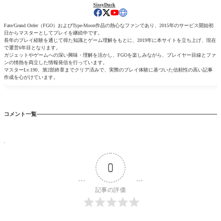
SissyDuck
Fate/Grand Order（FGO）およびType-Moon作品の熱心なファンであり、2015年のサービス開始初
日からマスターとしてプレイを継続中です。
長年のプレイ経験を通じて得た知識とゲーム理解をもとに、2019年に本サイトを立ち上げ、現在
で運営6年目となります。
ガジェットやゲームへの深い興味・理解を活かし、FGOを楽しみながら、プレイヤー目線とファ
ンの情熱を両立した情報発信を行っています。
マスターLv.190、第2部終章までクリア済みで、実際のプレイ体験に基づいた信頼性の高い記事
作成を心がけています。
コメント一覧
0
記事の評価