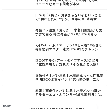
【FGO】水着BBちゃんって実用性あるの？
ユニークなカード固定が本体
[FGO]「2騎じゃおさまらないぞということ
で3騎にしたのですが」今年の星5水着サー
ヴァントが3騎ってことは各々のPU召喚に付
随して星4も3騎実装なのでは？イベント202
再臨バレ注意！おっきー[水着刑部姫]が可愛
2予想
すぎて困る 特に再臨がヤバい[FGO]おっき
ー普段からポニテになってくれないかなあ
9月Twitter版！マーリンPUと水着PUを含む
毎月恒例マスター達の[FGO呼符チャレンジ]
幸運にも程がある、マスター達どんだけ善行
積んできたの？
[FGO]アルク(アーキタイプアース)の宝具
『空想具現化』対象の〔今を生きる人類〕の
基準はどうなってるの？イシュタルOKエレ
ちゃんNG、パールOKカーマNG
画像付き！バレ注意！水着武蔵ちゃん絆礼装
判明[FGO水着イベント]忘れ時の夏、二天の
懐
速報！画像付きバレ注意！水着メルト[謎の
アルターエゴ・Λ ランサー]絆礼装判明！[F
GO水着イベント]ラムダリリス ソロ・ステ
ージ

前の記事