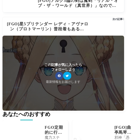
[FGO]アルク3臨の剣は魔剣「リアル・オ
ブ・ザ・ワールド（真世界）」なので
は？絆会話「剣があったら握ってみたく
なるものでしょう」アーキタイプアース
次の記事

[FGO]星5プリテンダー レディ・アヴァロ
ン（プロトマーリン）普段着もあるー！
水着イベント2022アークティック サマー
ワールド8月10日21時より開始
この記事が気に入ったら
フォローしよう
最新情報をお届けします
あなたへのおすすめ
FGO定期
[FGO]曲
的に行わ
亭馬琴の
れるサー
性別はど
魔力ステ
邪神「憑