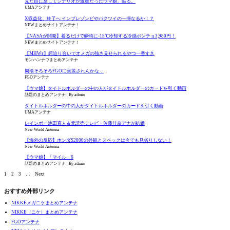
見た目に反してシナリオが激重だったウマ娘、貼る。
UMAアンテナ
X収益化、終了へ インプレゾンビやパクツイの一掃なるか！？
NEWまとめサイトアンテナ！
【NASAが開発】着るだけで瞬時に-15℃冷却する冷感ポンチョ3,980円！
NEWまとめサイトアンテナ！
【MHWs】鍔迫り合いでオメガの強さ見せられるやつ一番すき
モンハンナウまとめアンテナ
周瑜そろそろFGOに実装されんかな…
FGOアンテナ
【ウマ娘】タイトルホルダーの中の人がタイトルホルダーのカードを引く動画
話題のまとめアンテナ
By admin
タイトルホルダーの中の人がタイトルホルダーのカードを引く動画
UMAアンテナ
レインボー池田直人＆元読売テレビ・佐藤佳奈アナが結婚
New World Antenna
【海外の反応】ホンダS2000の外観とスペックは今でも見劣りしない！
New World Antenna
【ウマ娘】「マイル」6
話題のまとめアンテナ
By admin
1
2
3
…
Next
おすすめ外部リンク
NIKKEメガニケまとめアンテナ
NIKKE（ニケ）まとめアンテナ
FGOアンテナ