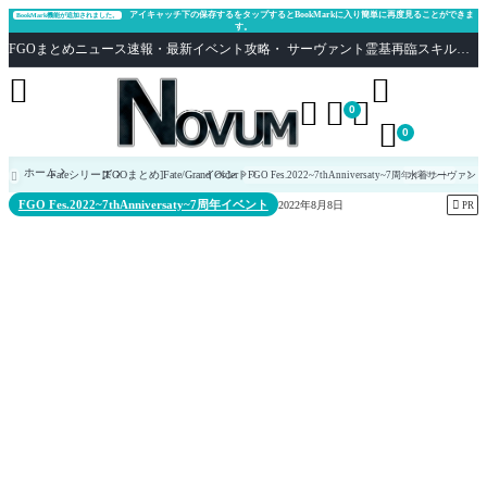
アイキャッチ下の保存するをタップするとBookMarkに入り簡単に再度見ることができま
BookMark機能が追加されました。
す。
FGOまとめニュース速報・最新イベント攻略・ サーヴァント霊基再臨スキル性能評価まとめ Fate/Grand Order





0

0
ホーム
Fateシリーズ
[FGOまとめ]Fate/Grand Order
イベント
FGO Fes.2022~7thAnniversaty~7周年イベント
水着サーヴァント

FGO Fes.2022~7thAnniversaty~7周年イベント

2022年8月8日
PR