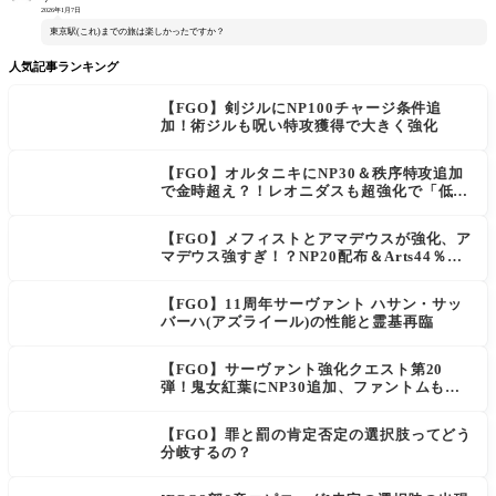
2026年1月7日
東京駅(これ)までの旅は楽しかったですか？
人気記事ランキング
【FGO】剣ジルにNP100チャージ条件追
加！術ジルも呪い特攻獲得で大きく強化
【FGO】オルタニキにNP30＆秩序特攻追加
で金時超え？！レオニダスも超強化で「低レ
アとは思えない」の反響
【FGO】メフィストとアマデウスが強化、ア
マデウス強すぎ！？NP20配布＆Arts44％強
化に「最強でワロタ」の声
【FGO】11周年サーヴァント ハサン・サッ
バーハ(アズライール)の性能と霊基再臨
【FGO】サーヴァント強化クエスト第20
弾！鬼女紅葉にNP30追加、ファントムも大
幅強化
【FGO】罪と罰の肯定否定の選択肢ってどう
分岐するの？