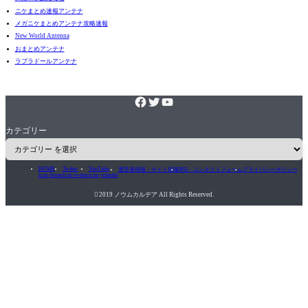
ニケまとめ速報アンテナ
メガニケまとめアンテナ攻略速報
New World Antenna
おまとめアンテナ
ラブラドールアンテナ
カテゴリー
HOME
Twitter
YouTube
運営者情報・サイト情報
RSS・コンタクトフォーム
プライバシーポリシー
icon-home
icon-twitter
icon-youtube

2019 ノウムカルデア All Rights Reserved.