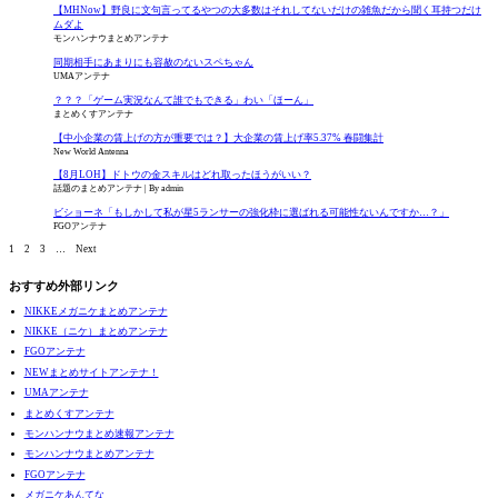
【MHNow】野良に文句言ってるやつの大多数はそれしてないだけの雑魚だから聞く耳持つだけ
ムダよ
モンハンナウまとめアンテナ
同期相手にあまりにも容赦のないスペちゃん
UMAアンテナ
？？？「ゲーム実況なんて誰でもできる」わい「ほーん」
まとめくすアンテナ
【中小企業の賃上げの方が重要では？】大企業の賃上げ率5.37% 春闘集計
New World Antenna
【8月LOH】ドトウの金スキルはどれ取ったほうがいい？
話題のまとめアンテナ
By admin
ビショーネ「もしかして私が星5ランサーの強化枠に選ばれる可能性ないんですか…？」
FGOアンテナ
1
2
3
…
Next
おすすめ外部リンク
NIKKEメガニケまとめアンテナ
NIKKE（ニケ）まとめアンテナ
FGOアンテナ
NEWまとめサイトアンテナ！
UMAアンテナ
まとめくすアンテナ
モンハンナウまとめ速報アンテナ
モンハンナウまとめアンテナ
FGOアンテナ
メガニケあんてな