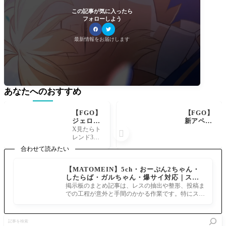
この記事が気に入ったら
フォローしよう
最新情報をお届けします
あなたへのおすすめ
【FGO】
【FGO】
ジェロニ
新アペン
モ、強化
ドスキル
X見たらト

されたク
「スキル
レンド3位
レオパト
再装填
になって
合わせて読みたい
ラやアス
スキルリ
た！
クレピオ
チャー
【MATOMEIN】5ch・おーぷん2ちゃん・
スを差し
ジ」アペ
したらば・ガルちゃん・爆サイ対応｜スマ
置いてX
ンド2に
ホでまとめ記事を作れるアプリ FGOのまと
トレンド
次ぐ必須
掲示板のまとめ記事は、レスの抽出や整形、投稿ま
め記事ができるまで
入り
級？アル
での工程が意外と手間のかかる作業です。特にスマ
クやティ
ホで完結させようとすると、コ
アマトが
記
さらに使
事
いやす