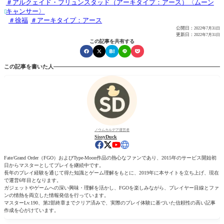
アルクェイド・ブリュンスタッド（アーキタイプ：アース）〈ムーン
キャンサー〉

徐福
アーキタイプ：アース
公開日：
2022年7月31日
更新日：
2022年7月31日
この記事を共有する
この記事を書いた人
ノウムカルデア運営者
SissyDuck
Fate/Grand Order（FGO）およびType-Moon作品の熱心なファンであり、2015年のサービス開始初
日からマスターとしてプレイを継続中です。
長年のプレイ経験を通じて得た知識とゲーム理解をもとに、2019年に本サイトを立ち上げ、現在
で運営6年目となります。
ガジェットやゲームへの深い興味・理解を活かし、FGOを楽しみながら、プレイヤー目線とファ
ンの情熱を両立した情報発信を行っています。
マスターLv.190、第2部終章までクリア済みで、実際のプレイ体験に基づいた信頼性の高い記事
作成を心がけています。