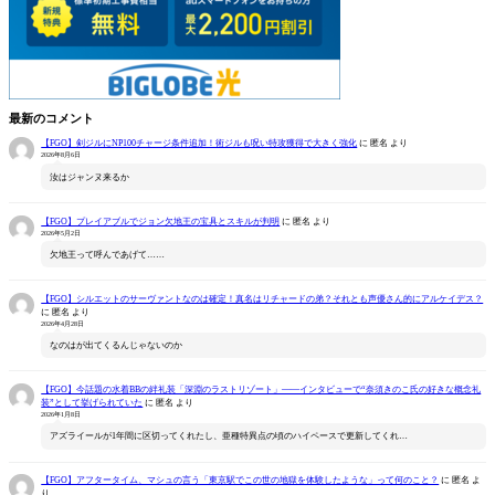
最新のコメント
【FGO】剣ジルにNP100チャージ条件追加！術ジルも呪い特攻獲得で大きく強化
に
匿名
より
2026年8月6日
汝はジャンヌ来るか
【FGO】プレイアブルでジョン欠地王の宝具とスキルが判明
に
匿名
より
2026年5月2日
欠地王って呼んであげて……
【FGO】シルエットのサーヴァントなのは確定！真名はリチャードの弟？それとも声優さん的にアルケイデス？
に
匿名
より
2026年4月28日
なのはが出てくるんじゃないのか
【FGO】今話題の水着BBの絆礼装「深淵のラストリゾート」――インタビューで“奈須きのこ氏の好きな概念礼
装”として挙げられていた
に
匿名
より
2026年1月8日
アズライールが1年間に区切ってくれたし、亜種特異点の頃のハイペースで更新してくれ…
【FGO】アフタータイム、マシュの言う「東京駅でこの世の地獄を体験したような」って何のこと？
に
匿名
よ
り