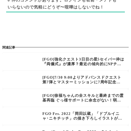
0
件のコメントがあります。ログインも名前・メアドも
いらないので気軽にどうぞ〜喧嘩はしないでね！
関連記事
[FGO]強化クエスト3日目の星5セイバー枠は
『両儀式』が濃厚？最近の傾向的にNPチャ
ージな予感だけどあわよくば宝具の即死判定
をダメージ後&ヒット数アップを…
[FGO]7/30 9:00よりアドバンスドクエスト
第7弾とマスターミッションに7周年記念礼
装「英霊夢装」と交換できるチケットが貰え
る「7周年記念限定ミッション」を追加
[FGO]徐福ちゃんの全スキルと最終までの霊
基再臨 ぐっ様サポートに余念がない！弱体
（虞美人）EX
FGO Fes. 2022「岡田以蔵」「ドブルイニ
ャ･ニキチッチ」の描き下ろしイラストが公
開。以蔵さんが萌え袖可愛い！