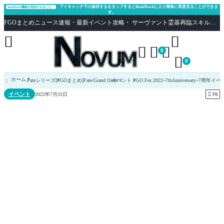
アイキャッチ下の保存するをタップするとBookMarkに入り簡単に再度見ることができま
BookMark機能が追加されました。
す。
FGOまとめニュース速報・最新イベント攻略・ サーヴァント霊基再臨スキル性能評価まとめ Fate/Grand Order





0

0
ホーム
Fateシリーズ
[FGOまとめ]Fate/Grand Order
イベント
FGO Fes.2022~7thAnniversaty~7周年イ

イベント

2022年7月31日
PR