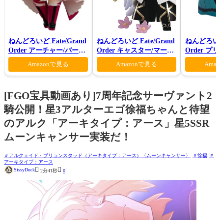
ねんどろいど Fate/Grand
ねんどろいど Fate/Grand
ねんどろいど 
Order アーチャー/バーヴ
Order キャスター/マーリ
Order 
ァン シー
ン 花の魔術師Ver.
ロン ヴォ
Amazonで見る
Amazonで見る
Ama
[FGO宝具動画あり]7周年記念サーヴァント2
騎公開！星3アルターエゴ徐福ちゃんと待望
のアルク「アーキタイプ：アース」星5SSR
ムーンキャンサー実装だ！
アルクェイド・ブリュンスタッド（アーキタイプ：アース）〈ムーンキャンサー〉
徐福
アーキタイプ：アース


SissyDuck
2分41秒
0