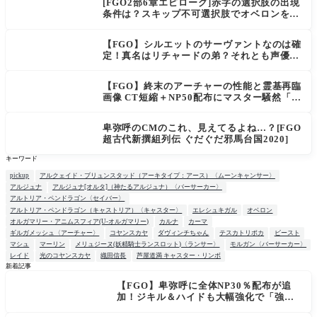
[FGO2部6章エピローグ]赤字の選択肢の出現
条件は？スキップ不可選択肢でオベロンを疑
う選択肢を選ぶと好感度（察しのよさ？）が
上がり出てくる
【FGO】シルエットのサーヴァントなのは確
定！真名はリチャードの弟？それとも声優さ
ん的にアルケイデス？
【FGO】終末のアーチャーの性能と霊基再臨
画像 CT短縮＋NP50配布にマスター騒然「普
通に強い」「サポ性能高すぎ」
卑弥呼のCMのこれ、見えてるよね…？[FGO
超古代新撰組列伝 ぐだぐだ邪馬台国2020]
キーワード
pickup
アルクェイド・ブリュンスタッド（アーキタイプ：アース）〈ムーンキャンサー〉
アルジュナ
アルジュナ[オルタ]（神たるアルジュナ）〈バーサーカー〉
アルトリア・ペンドラゴン〈セイバー〉
アルトリア・ペンドラゴン（キャストリア）〈キャスター〉
エレシュキガル
オベロン
オルガマリー・アニムスフィア(U-オルガマリー)
カルナ
カーマ
ギルガメッシュ〈アーチャー〉
コヤンスカヤ
ダヴィンチちゃん
テスカトリポカ
ビースト
マシュ
マーリン
メリュジーヌ(妖精騎士ランスロット)〈ランサー〉
モルガン〈バーサーカー〉
レイド
光のコヤンスカヤ
織田信長
芦屋道満 キャスター・リンボ
新着記事
【FGO】卑弥呼に全体NP30％配布が追
NEW
加！ジキル＆ハイドも大幅強化で「強す
ぎる」の声