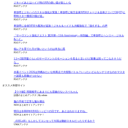
ジキハイあとはハイド時のNPの使い道が欲しいな
FGOアンテナ
卑弥呼とジキハイのスキル強化が実装！卑弥呼に味方全体NP30チャージ＆全体クリバフ30(3T)と
即時スター獲得24個が追...
FGOアンテナ
卑弥呼に全体NP30％配布が追加！ジキル＆ハイドも大幅強化で「強すぎる」の声
FGOアンテナ
「サーヴァント強化クエスト 第20弾～11th Anniversary～特別編」で卑弥呼とヘンリー・ジキル
&ハイ...
FGOアンテナ
低レアを育てた方が強いというのは本当に罠
FGOアンテナ
1.5〜2部序盤ぐらいのサーヴァントのモーション今見ると古いけど順番は回ってこなさそうだ
な…
FGOアンテナ
水着イベント2026は沖縄みたいな特異点で大怪獣バトル？いったいどんなシナリオなのかマスタ
ー諸君も想像がつかない
FGOアンテナ
オススメ外部サイト
【ウマ娘】同期相手にあまりにも容赦のないスペちゃん
話題のまとめアンテナ
By admin
脳の手術で正常な脳を摘出
NEWまとめサイトアンテナ！
明日は令和8年8月8日ハッピーの日です。あとはわかりますね。
NEWまとめサイトアンテナ！
（8月LoH）もしかしてコンセって今回は微妙スキルだったりするか？
UMAアンテナ