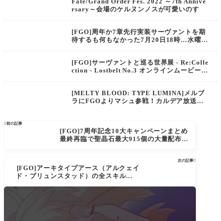
Fate/Grand Order Fes. 2022 ～7th Annive
rsary～会場のケルヌンノスが可愛いのす
[FGO]周年か7章先行実装サーヴァントを期
待するも何もなかった7月20日18時…水曜何
もないって珍しくない？
[FGO]サーヴァントと巡る世界展 - Re:Colle
ction - Lostbelt No.3 オンラインムービー画
像まとめ「アナスタシア・バーヴァンシー・
武蔵・アーラシュ・マーリン・ニキチッチ」
[MELTY BLOOD: TYPE LUMINA]メルブ
ラにFGOよりマシュ参戦！カルデア放送局
7周年SP

前の記事
[FGO]7周年記念10大キャンペーンまとめ
最終再臨で聖晶石最大915個の大量配布
だ！バトルシステム改修によりQuick調整
に新規チェイン「マイティチェイン」が
次の記事

追加！倍速時アニメーションが滑らかに
[FGO]アーキタイプアース（アルクェイ
そしてカレスコ配布、福袋はクラス別モ
ド・ブリュンスタッド）の全スキルと最
ルガンがいるバーサーカー２がアツい
終までの霊基再臨画像 NPチャージ量が凄
まじく宝具でフィールドを千年城にし味
方にNP配布もできるかなりの強アタッカ
ー