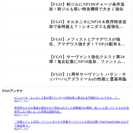
【FGO】剣ジルにNP100チャージ条件追
加！術ジルも呪い特攻獲得で大きく強化
【FGO】オルタニキにNP30＆秩序特攻追
加で金時超え？！レオニダスも超強化で
「低レアとは思えない」の反響
【FGO】メフィストとアマデウスが強
化、アマデウス強すぎ！？NP20配布＆Ar
ts44％強化に「最強でワロタ」の声
【FGO】サーヴァント強化クエスト第20
弾！鬼女紅葉にNP30追加、ファントムも
大幅強化
【FGO】11周年サーヴァント ハサン・サ
ッバーハ(アズライール)の性能と霊基再臨
FGOアンテナ
ビショーネ「もしかして私が星5ランサーの強化枠に選ばれる可能性ないんですか…？」
FGOアンテナ
卑弥呼のスキル鬼道が強化されて求められていた初動能力を獲得。欲しいと思っていたものが全
部手に入り強くなった邪馬台国初代女...
FGOアンテナ
「水着イベント2026」イベントボーナス対象サーヴァントが先行公開！Fate/Grand Order カルデ
ア放送局 ラ...
FGOアンテナ