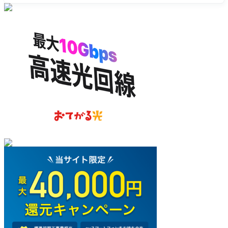
を
く！１と
検
３を上げ
索
たマスタ
ーが悲し
みに暮れ
る