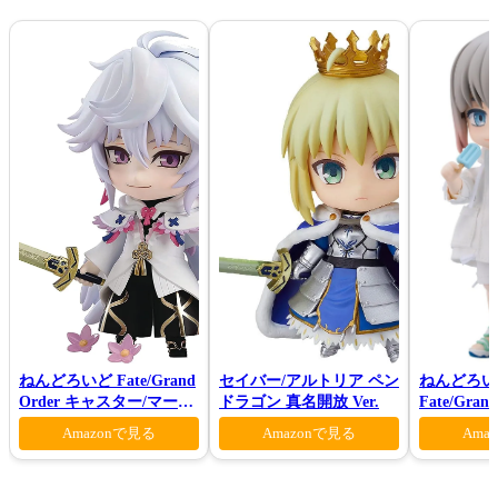
ねんどろいど Fate/Grand
セイバー/アルトリア ペン
ねんどろい
Order キャスター/マーリ
ドラゴン 真名開放 Ver.
Fate/Gra
ン 花の魔術師Ver.
ンダー/オ
Amazonで見る
Amazonで見る
Ama
マー・プリン