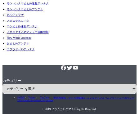
モンハンナウまとめ速報アンテナ
モンハンナウまとめアンテナ
FGOアンテナ
メガニケあんてな
ニケまとめ速報アンテナ
メガニケまとめアンテナ攻略速報
New World Antenna
おまとめアンテナ
ラブラドールアンテナ
カテゴリー
HOME
Twitter
YouTube
運営者情報・サイト情報
RSS・コンタクトフォーム
プライバシーポリシー
icon-home
icon-twitter
icon-youtube

2019 ノウムカルデア All Rights Reserved.