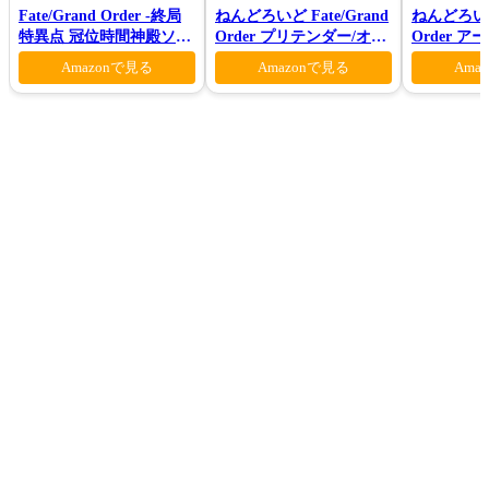
Fate/Grand Order -終局
ねんどろいど Fate/Grand
ねんどろいど 
特異点 冠位時間神殿ソロ
Order プリテンダー/オベ
Order 
モン-(完全生産限定版)
ロン ヴォーティガーン
ァン シー
Amazonで見る
Amazonで見る
Ama