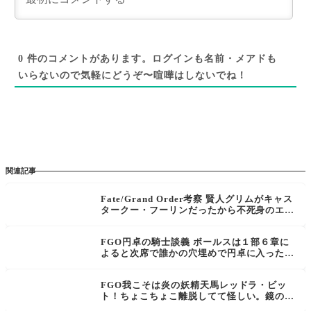
0
件のコメントがあります。ログインも名前・メアドも
いらないので気軽にどうぞ〜喧嘩はしないでね！
関連記事
Fate/Grand Order考察 賢人グリムがキャス
タークー・フーリンだったから不死身のエク
ター、排熱大公ライネック、はじまりの騎士
トトロットも汎人類史サーヴァントなのか
FGO円卓の騎士談義 ボールスは１部６章に
よると次席で誰かの穴埋めで円卓に入ったら
しいので時期によってメンバー変わりそうだ
ね。
FGO我こそは炎の妖精天馬レッドラ・ビッ
ト！ちょこちょこ離脱してて怪しい。鏡の氏
族の長の未来予知通り、炎と風に滅ぼされた