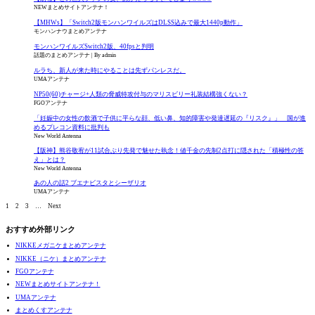
NEWまとめサイトアンテナ！
【MHWs】「Switch2版モンハンワイルズはDLSS込みで最大1440p動作」
モンハンナウまとめアンテナ
モンハンワイルズSwitch2版、40fpsと判明
話題のまとめアンテナ
By admin
ルラち、新人が来た時にやることは先ずパンレスだ。
UMAアンテナ
NP50(60)チャージ+人類の脅威特攻付与のマリスビリー礼装結構強くない？
FGOアンテナ
「妊娠中の女性の飲酒で子供に平らな顔、低い鼻、知的障害や発達遅延の『リスク』」 国が進
めるプレコン資料に批判も
New World Antenna
【阪神】熊谷敬宥が11試合ぶり先発で魅せた執念！値千金の先制2点打に隠された「積極性の答
え」とは？
New World Antenna
あの人の話2 ブエナビスタとシーザリオ
UMAアンテナ
1
2
3
…
Next
おすすめ外部リンク
NIKKEメガニケまとめアンテナ
NIKKE（ニケ）まとめアンテナ
FGOアンテナ
NEWまとめサイトアンテナ！
UMAアンテナ
まとめくすアンテナ