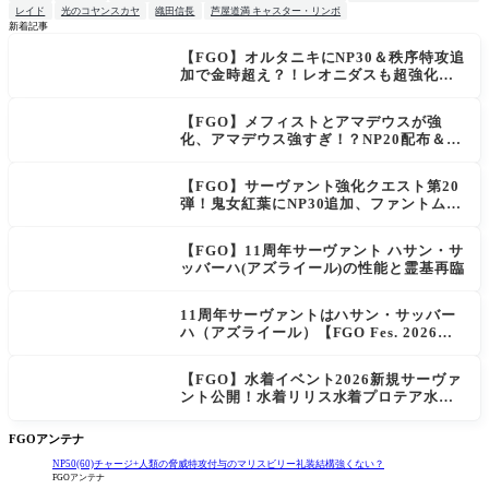
レイド
光のコヤンスカヤ
織田信長
芦屋道満 キャスター・リンボ
新着記事
【FGO】オルタニキにNP30＆秩序特攻追
NEW
加で金時超え？！レオニダスも超強化で
「低レアとは思えない」の反響
【FGO】メフィストとアマデウスが強
化、アマデウス強すぎ！？NP20配布＆Ar
ts44％強化に「最強でワロタ」の声
【FGO】サーヴァント強化クエスト第20
弾！鬼女紅葉にNP30追加、ファントムも
大幅強化
【FGO】11周年サーヴァント ハサン・サ
ッバーハ(アズライール)の性能と霊基再臨
11周年サーヴァントはハサン・サッバー
ハ（アズライール）【FGO Fes. 2026】
「Fate/Grand Order」カルデア放送局 1
1周年SPまとめ
【FGO】水着イベント2026新規サーヴァ
ント公開！水着リリス水着プロテア水着
紅閻魔に配布は水着はベトロット！
FGOアンテナ
NP50(60)チャージ+人類の脅威特攻付与のマリスビリー礼装結構強くない？
FGOアンテナ