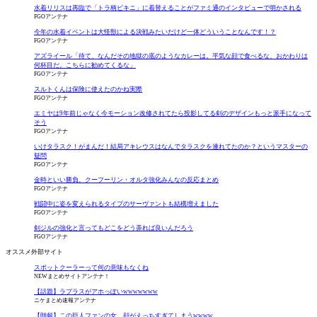
水着リリスは再臨で「トラ柄ビキニ」に着替えることがファミ通のインタビューで明かされる
FGOアンテナ
今年の水着イベントは大怪獣による決戦みたいだけど一体どういうことなんです！？
FGOアンテナ
アズライール「待て、なんだその地獄の底のようなカレーは。平気な顔で食べるな、おかわりは
何杯目だ。こちらに勧めてくるな」
FGOアンテナ
スルトくんは保険に使えたのかね実際
FGOアンテナ
エミヤは9年前じゃなく今モーション改修されてたら投影してる剣のデザインもっと派手になって
そう
FGOアンテナ
いけタラスク！がまんだ！結局アキレウスはなんでタラスクを連れてたのか？というマスターの
疑問
FGOアンテナ
金時といい勝負。クーフーリン・オルタ強化みんなの反応まとめ
FGOアンテナ
戦闘中に姿を変えられるタイプのサーヴァントも結構増えました
FGOアンテナ
剣ジルの強化と言ってもどこをどう弄れば良いんだろう
FGOアンテナ
オススメ外部サイト
スポットクーラーって何の意味もなくね
NEWまとめサイトアンテナ！
【話題】ラプラスがアホっぽいwwwwwww
ニケまとめ速報アンテナ
【朗報】この巨人ファンの女、顔がえっちすぎてしまうwwww