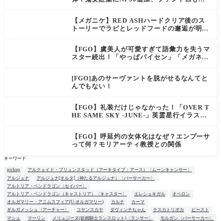
幅強化
【メガニケ】RED ASHハードクリア後のス
トーリーでラピとレッドフードの邂逅が明か
される。ラピの正体の謎そしてレッドフード
さん30年寝てた。【勝利の女神NIKKE】
【FGO】虞美人が可愛すぎて語彙力を失うマ
スター続出！「やっぱパイセン」「メガネよ
い文明」
[FGO]あのサーヴァントを脱がせるなんてと
んでもない！
【FGO】礼装だけじゃなかった！「OVER T
HE SAME SKY -JUNE-」英霊星行イラスト
＆登場サーヴァントがピックアップ召喚に登
場
【FGO】呼延灼の女体化はなぜ？エンプーサ
って何？モリアーティ教授との関係
キーワード
pickup
アルクェイド・ブリュンスタッド（アーキタイプ：アース）〈ムーンキャンサー〉
アルジュナ
アルジュナ[オルタ]（神たるアルジュナ）〈バーサーカー〉
アルトリア・ペンドラゴン〈セイバー〉
アルトリア・ペンドラゴン（キャストリア）〈キャスター〉
エレシュキガル
オベロン
オルガマリー・アニムスフィア(U-オルガマリー)
カルナ
カーマ
ギルガメッシュ〈アーチャー〉
コヤンスカヤ
ダヴィンチちゃん
テスカトリポカ
ビースト
マシュ
マーリン
メリュジーヌ(妖精騎士ランスロット)〈ランサー〉
モルガン〈バーサーカー〉