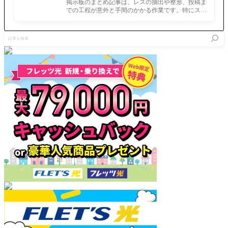
ホでまとめ記事を作れるアプリ FGOのまと
遊びやす
き！また
掲示板のまとめ記事は、レスの抽出や整形、投稿ま
了し、ガ
め記事ができるまで
くなって
帰ってく
での工程が意外と手間のかかる作業です。特にスマ
チャ画面
る
るぞ
ホで完結させようとすると、コ
は一気に
落ち着い
記
た雰囲気
事
に。現在
を
表示され
検
ているの
索