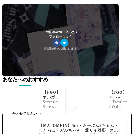
この記事が気に入ったら
フォローしよう
最新情報をお届けします
あなたへのおすすめ
【FGO】
【FGO】
オルガマ
Extraピ
リークエ
ックアッ
Screenshot
『Fate/Gran

スト2ど
プ終了後
Screenshot
d Order』
んな感
のガチャ
Screenshot
の「冠位
合わせて読みたい
じ？一時
画面、あ
Screenshot
戴冠戦：E
離脱やバ
まりの寂
Screenshot
xtra」ピッ
【MATOMEIN】5ch・おーぷん2ちゃん・
ッヂスキ
しさにマ
クアップ
したらば・ガルちゃん・爆サイ対応｜スマ
ルで大分
スター驚
召喚が終