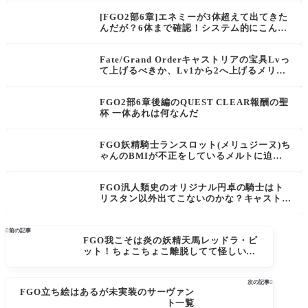
の。
[FGO2部6章]エネミーが3体超えて出てきた
んだが？6体まで確認！システム的にこんな
のできたんだ…モースウヨウヨ
Fate/Grand Orderキャストリアの宝具Lvっ
て上げるべきか、Lv1から2へ上げるメリッ
トは？
FGO2部6章後編のQUEST CLEAR報酬の聖
杯 一体あれは何なんだ
FGO妖精騎士ランスロット(メリュジーヌ)ち
ゃんのBMIが不正をしているメルトに迫り
ダヴィンチちゃんを下回る脅威の9.26！
FGO汎人類史のオリジナル円卓の騎士はト
リスタン以外出てこないのかな？キャストリ
ア3臨の宝具で集え円卓の守護者達よって台
詞が気になってる。

前の記事
FGO我こそは炎の妖精天馬レッドラ・ビ
ット！ちょこちょこ離脱してて怪しい。
鏡の氏族の長の未来予知通り、炎と風に
滅ぼされたの。
次の記事

FGO立ち絵はあるが未実装のサーヴァン
ト一覧