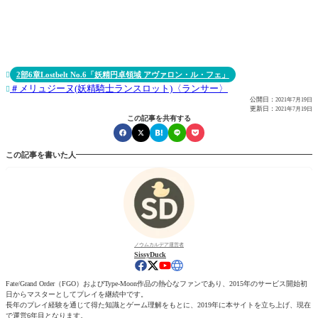
2部6章Lostbelt No.6「妖精円卓領域 アヴァロン・ル・フェ」

メリュジーヌ(妖精騎士ランスロット)〈ランサー〉

公開日：
2021年7月19日
更新日：
2021年7月19日
この記事を共有する
この記事を書いた人
ノウムカルデア運営者
SissyDuck
Fate/Grand Order（FGO）およびType-Moon作品の熱心なファンであり、2015年のサービス開始初
日からマスターとしてプレイを継続中です。
長年のプレイ経験を通じて得た知識とゲーム理解をもとに、2019年に本サイトを立ち上げ、現在
で運営6年目となります。