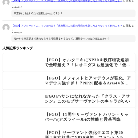
【FGO】アフタータイム、マシュの言う「東京駅でこの世の地獄を体験したような」って何のこと？
に
匿名
よ
り
2026年1月7日
東京駅(これ)までの旅は楽しかったですか？
【FGO】アフタータイム、マシュの言う「東京駅でこの世の地獄を体験したような」って何のこと？
に
匿名
よ
り
2026年1月7日
海外から東京駅まで来たならそら地獄見るやろなって。通勤ラッシュは体感したかい？
人気記事ランキング
【FGO】オルタニキにNP30＆秩序特攻追加
で金時超え？！レオニダスも超強化で「低レ
アとは思えない」の反響
【FGO】メフィストとアマデウスが強化、ア
マデウス強すぎ！？NP20配布＆Arts44％強
化に「最強でワロタ」の声
[FGO]ハサンになれなかった「クラス・アサ
シン」このモブサーヴァントのキャラがいい
【FGO】11周年サーヴァント ハサン・サッ
バーハ(アズライール)の性能と霊基再臨
【FGO】サーヴァント強化クエスト第20
弾！鬼女紅葉にNP30追加、ファントムも大