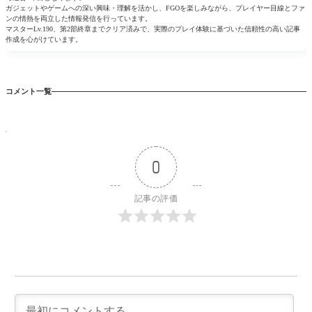
ガジェットやゲームへの深い興味・理解を活かし、FGOを楽しみながら、プレイヤー目線とファ
ンの情熱を両立した情報発信を行っています。
マスターLv.190、第2部終章までクリア済みで、実際のプレイ体験に基づいた信頼性の高い記事
作成を心がけています。
コメント一覧
0
記事の評価