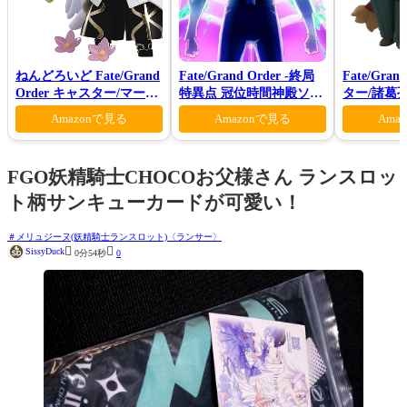
ねんどろいど Fate/Grand
Fate/Grand Order -終局
Fate/Gra
Order キャスター/マーリ
特異点 冠位時間神殿ソロ
ター/諸葛
ン 花の魔術師Ver.
モン-(完全生産限定版)
Amazonで見る
Amazonで見る
Ama
FGO妖精騎士CHOCOお父様さん ランスロッ
ト柄サンキューカードが可愛い！
メリュジーヌ(妖精騎士ランスロット)〈ランサー〉


SissyDuck
0分54秒
0