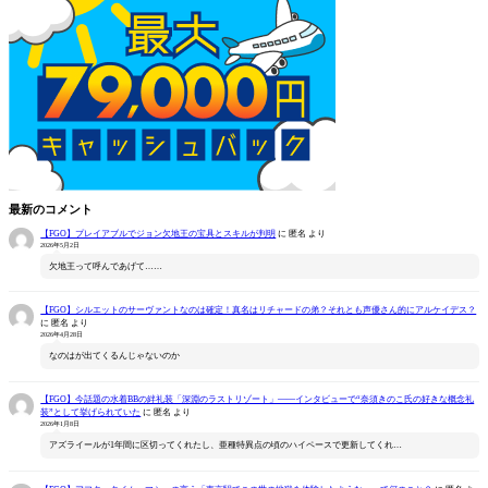
最新のコメント
【FGO】プレイアブルでジョン欠地王の宝具とスキルが判明
に
匿名
より
2026年5月2日
欠地王って呼んであげて……
【FGO】シルエットのサーヴァントなのは確定！真名はリチャードの弟？それとも声優さん的にアルケイデス？
に
匿名
より
2026年4月28日
なのはが出てくるんじゃないのか
【FGO】今話題の水着BBの絆礼装「深淵のラストリゾート」――インタビューで“奈須きのこ氏の好きな概念礼
装”として挙げられていた
に
匿名
より
2026年1月8日
アズライールが1年間に区切ってくれたし、亜種特異点の頃のハイペースで更新してくれ…