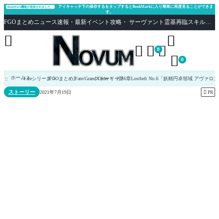
アイキャッチ下の保存するをタップするとBookMarkに入り簡単に再度見ることができま
BookMark機能が追加されました。
す。
FGOまとめニュース速報・最新イベント攻略・ サーヴァント霊基再臨スキル性能評価まとめ Fate/Grand Order





0

0
ホーム
Fateシリーズ
[FGOまとめ]Fate/Grand Order
ストーリー
2部6章Lostbelt No.6「妖精円卓領域 アヴァ

ストーリー

2021年7月19日
PR