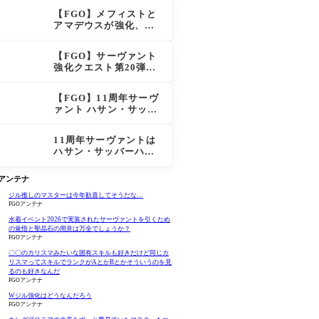
スも超強化で「低レア
【FGO】メフィストと
とは思えない」の反響
アマデウスが強化、ア
マデウス強すぎ！？NP
20配布＆Arts44％強化
【FGO】サーヴァント
に「最強でワロタ」の
強化クエスト第20弾！
声
鬼女紅葉にNP30追加、
ファントムも大幅強化
【FGO】11周年サーヴ
ァント ハサン・サッバ
ーハ(アズライール)の性
能と霊基再臨
11周年サーヴァントは
ハサン・サッバーハ
（アズライール）【FG
O Fes. 2026】「Fate/
Oアンテナ
Grand Order」カルデ
ア放送局 11周年SPまと
ジル推しのマスターは今年歓喜してそうだな…
FGOアンテナ
め
水着イベント2026で実装されたサーヴァントを引くため
の覚悟と聖晶石の用意は万全でしょうか？
FGOアンテナ
〇〇のカリスマみたいな固有スキルも好きだけど同じカ
リスマってスキルでランクがAとかBとかそういうのを見
るのも好きなんだ
FGOアンテナ
Wジル強化はどうなんだろう
FGOアンテナ