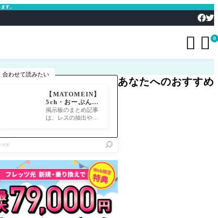
きます。


0
合わせて読みたい
あなたへのおすすめ
【MATOMEIN】
5ch・おーぷん2
ちゃん・したら
掲示板のまとめ記事
ば・ガルちゃん・
は、レスの抽出や整
爆サイ対応｜スマ
形、投稿までの工程
ホでまとめ記事を
が意外と手間のかか
作れるアプリ FG
る作業です。特にス
Oのまとめ記事が
マホで完結させよう
できるまで
とすると、コ