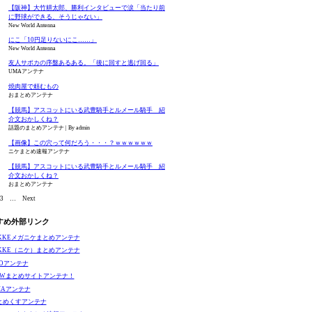
【阪神】大竹耕太郎、勝利インタビューで涙「当たり前
に野球ができる、そうじゃない」
New World Antenna
にこ「10円足りないにこ……」
New World Antenna
友人サポカの序盤あるある。「後に回すと逃げ回る」
UMAアンテナ
焼肉屋で頼むもの
おまとめアンテナ
【競馬】アスコットにいる武豊騎手とルメール騎手 紹
介文おかしくね？
話題のまとめアンテナ
By admin
【画像】この穴って何だろう・・・？ｗｗｗｗｗｗ
ニケまとめ速報アンテナ
【競馬】アスコットにいる武豊騎手とルメール騎手 紹
介文おかしくね？
おまとめアンテナ
3
…
Next
すめ外部リンク
IKKEメガニケまとめアンテナ
IKKE（ニケ）まとめアンテナ
GOアンテナ
EWまとめサイトアンテナ！
MAアンテナ
とめくすアンテナ