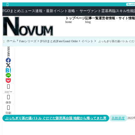

Book
FGOまとめニュース速報・最新イベント攻略・ サーヴァント霊基再臨スキル性能評価まとめ F
トップページ
記事一覧
運営者情報・サイト情報
home
blog
ホーム
Fateシリーズ
[FGOまとめ]Fate/Grand Order
イベント
ぶっちぎり茶の湯バトル ぐだ

SHARE:

コピー

保存

印刷
ぶっちぎり茶の湯バトル ぐだぐだ新邪馬台国 地獄から帰ってきた男
高難易度
202