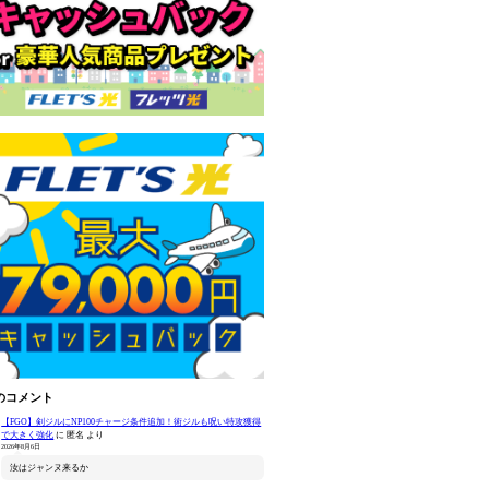
のコメント
【FGO】剣ジルにNP100チャージ条件追加！術ジルも呪い特攻獲得
で大きく強化
に
匿名
より
2026年8月6日
汝はジャンヌ来るか