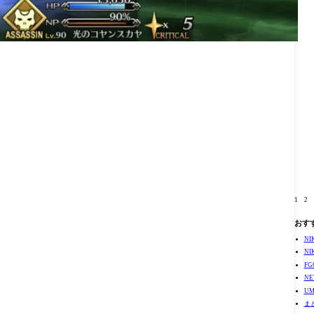
1
2
おす
N
N
F
N
U
ま