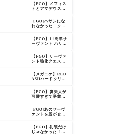
え？！レオニダス
【FGO】メフィス
も超強化で「低レ
トとアマデウスが
アとは思えない」
強化、アマデウス
の反響
強すぎ！？NP20配
[FGO]ハサンにな
布＆Arts44％強化
れなかった「クラ
に「最強でワロ
ス・アサシン」こ
タ」の声
のモブサーヴァン
【FGO】11周年サ
トのキャラがいい
ーヴァント ハサ
ン・サッバーハ(ア
ズライール)の性能
【FGO】サーヴァ
と霊基再臨
ント強化クエスト
第20弾！鬼女紅葉
にNP30追加、ファ
【メガニケ】RED
ントムも大幅強化
ASHハードクリア
後のストーリーで
ラピとレッドフー
【FGO】虞美人が
ドの邂逅が明かさ
可愛すぎて語彙力
れる。ラピの正体
を失うマスター続
の謎そしてレッド
出！「やっぱパイ
フードさん30年寝
[FGO]あのサーヴ
セン」「メガネよ
てた。【勝利の女
ァントを脱がせる
い文明」
神NIKKE】
なんてとんでもな
い！
【FGO】礼装だけ
じゃなかった！