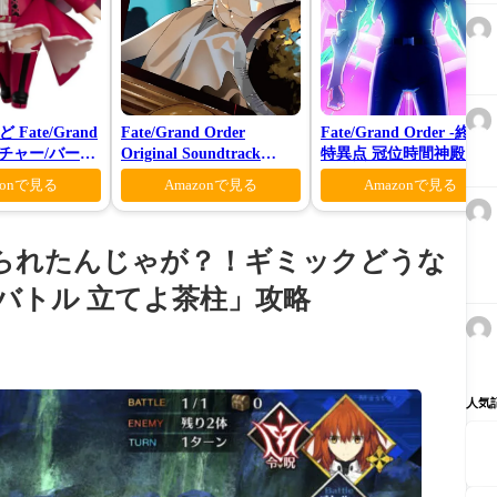
Fate/Grand
Fate/Grand Order
Fate/Grand Order -終局
アーチャー/バーヴ
Original Soundtrack
特異点 冠位時間神殿ソロ
Ⅶ(初回仕様限定盤)
モン-(完全生産限定版)
zonで見る
Amazonで見る
Amazonで見る
とられたんじゃが？！ギミックどうな
バトル 立てよ茶柱」攻略
人気