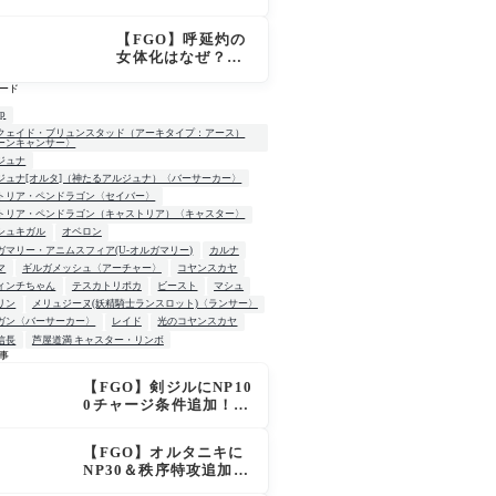
「OVER THE SA
ME SKY -JUNE
【FGO】呼延灼の
-」英霊星行イラス
女体化はなぜ？エ
ト＆登場サーヴァ
ンプーサって何？
ントがピックアッ
ード
モリアーティ教授
プ召喚に登場
との関係
up
クェイド・ブリュンスタッド（アーキタイプ：アース）
ーンキャンサー〉
ジュナ
ジュナ[オルタ]（神たるアルジュナ）〈バーサーカー〉
トリア・ペンドラゴン〈セイバー〉
トリア・ペンドラゴン（キャストリア）〈キャスター〉
シュキガル
オベロン
ガマリー・アニムスフィア(U-オルガマリー)
カルナ
マ
ギルガメッシュ〈アーチャー〉
コヤンスカヤ
ィンチちゃん
テスカトリポカ
ビースト
マシュ
リン
メリュジーヌ(妖精騎士ランスロット)〈ランサー〉
ガン〈バーサーカー〉
レイド
光のコヤンスカヤ
信長
芦屋道満 キャスター・リンボ
事
【FGO】剣ジルにNP10
W
0チャージ条件追加！術
ジルも呪い特攻獲得で
大きく強化
【FGO】オルタニキに
NP30＆秩序特攻追加で
金時超え？！レオニダ