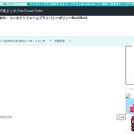
アイキャッチ下の保存するをタップするとBookMarkに入り簡単に再度見ることがで
Mark機能が追加されました。
ate/Grand Order
BookMark
RSS・コンタクトフォーム
プライバシーポリシー
ぐだ新邪馬台国 地獄から帰ってきた男
高難易度
記
事
を
検
索

2年9月22日
PR