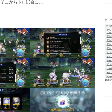
れそこからドロ試合に…
キーワ
pick
アル
〈ム
アル
アル
アル
アル
エレ
オル
カー
ダヴ
マー
モル
織田
新着記
NE