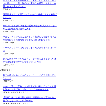
キングプロテアの水着をずっと夢見ていたマスターもつ
いに報われた。目に映るのは素敵な水着姿とあまりにも
巨大なかき氷とビール...
FGOアンテナ
明日強化あるけど星5ルーラーって全体的にあんまり強く
ないよね
FGOアンテナ
ハベトロットが2026年夏の配布水着サーヴァント…とい
うことは呼延灼の後輩である
FGOアンテナ
今までハベにゃんのこと女として意識してなかったけど
水着姿になった途端めっちゃ気になる娘になった
FGOアンテナ
イリヤスフィールになってしまったアズライールのイラ
スト
FGOアンテナ
剣ジル条件付きでNP100チャージできるようになったけ
ど宝具効果微妙だから強化が欲しくなる
FGOアンテナ
メ外部サイト
昔の水着がそのまま入るジャーニー…まるで成長してい
ない！？
UMAアンテナ
夫さん、妻に「天井のシミ数えてれば終わるでな」と押
し倒されて性行為 → 凄いことになるｗｗｗｗｗ
NEWまとめサイトアンテナ！
【悲報】娘「吹奏楽部の顧問に楽器買えって言われた」
親「いくらなの？」娘「60万」
NEWまとめサイトアンテナ！