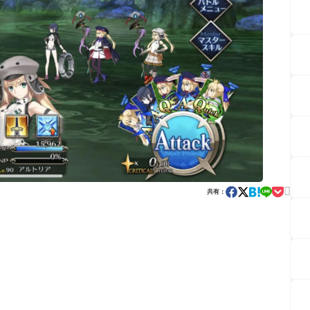

共有：