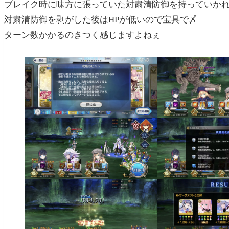
ブレイク時に味方に張っていた対粛清防御を持っていか
対粛清防御を剥がした後はHPが低いので宝具で〆
ターン数かかるのきつく感じますよねぇ