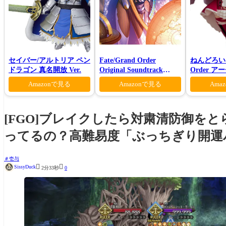
セイバー/アルトリア ペン
Fate/Grand Order
ねんどろいど 
ドラゴン 真名開放 Ver.
Original Soundtrack
Order 
VI(初回仕様限定盤)
ァン シー
Amazonで見る
Amazonで見る
Ama
[FGO]ブレイクしたら対粛清防御を
ってるの？高難易度「ぶっちぎり開運
壱与


SissyDuck
2分33秒
0