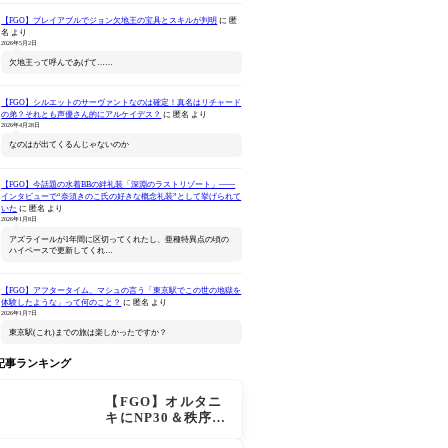
【FGO】プレイアブルでジョン欠地王の宝具とスキルが判明
に
匿
名
より
2026年5月2日
欠地王って呼んであげて……
【FGO】シルエットのサーヴァントなのは確定！真名はリチャード
の弟？それとも声優さん的にアルケイデス？
に
匿名
より
ねんどろいど Fate/Grand
Fate/Grand Order
ねんどろ
2026年4月28日
Order キャスター/マーリ
Original Soundtrack Ⅶ
Fate/Gra
なのはが出てくるんじゃないのか
ン 花の魔術師Ver.
ンダー/オ
Amazonで見る
Amazonで見る
Ama
マー・プリン
【FGO】今話題の水着BBの絆礼装「深淵のラストリゾート」――
インタビューで“奈須きのこ氏の好きな概念礼装”として挙げられて
いた
に
匿名
より
2026年1月8日
アズライールが1年間に区切ってくれたし、亜種特異点の頃の
ハイペースで更新してくれ…
【FGO】アフタータイム、マシュの言う「東京駅でこの世の地獄を
体験したような」って何のこと？
に
匿名
より
2026年1月7日
東京駅(これ)までの旅は楽しかったですか？
記事ランキング
【FGO】オルタニ
キにNP30＆秩序特
攻追加で金時超