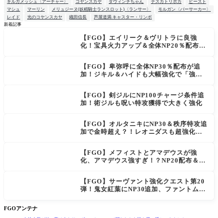
ギルガメッシュ〈アーチャー〉
コヤンスカヤ
ダヴィンチちゃん
テスカトリポカ
ビースト
マシュ
マーリン
メリュジーヌ(妖精騎士ランスロット)〈ランサー〉
モルガン〈バーサーカー〉
レイド
光のコヤンスカヤ
織田信長
芦屋道満 キャスター・リンボ
新着記事
【FGO】エイリーク＆ヴリトラに良強
NEW
化！宝具火力アップ＆全体NP20％配布で
一気に使いやすく
【FGO】卑弥呼に全体NP30％配布が追
加！ジキル＆ハイドも大幅強化で「強す
ぎる」の声
【FGO】剣ジルにNP100チャージ条件追
加！術ジルも呪い特攻獲得で大きく強化
【FGO】オルタニキにNP30＆秩序特攻追
加で金時超え？！レオニダスも超強化で
「低レアとは思えない」の反響
【FGO】メフィストとアマデウスが強
化、アマデウス強すぎ！？NP20配布＆Ar
ts44％強化に「最強でワロタ」の声
【FGO】サーヴァント強化クエスト第20
弾！鬼女紅葉にNP30追加、ファントムも
大幅強化
FGOアンテナ