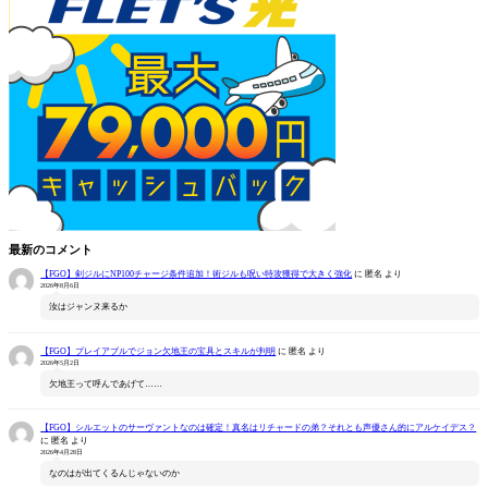
最新のコメント
【FGO】剣ジルにNP100チャージ条件追加！術ジルも呪い特攻獲得で大きく強化
に
匿名
より
2026年8月6日
汝はジャンヌ来るか
【FGO】プレイアブルでジョン欠地王の宝具とスキルが判明
に
匿名
より
2026年5月2日
欠地王って呼んであげて……
【FGO】シルエットのサーヴァントなのは確定！真名はリチャードの弟？それとも声優さん的にアルケイデス？
に
匿名
より
2026年4月28日
なのはが出てくるんじゃないのか