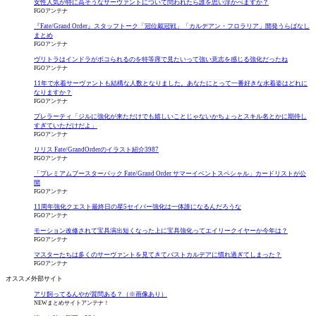
女性人気が特に高そうなサーヴァントについて問われたら誰を思い浮かべますか？
FGOアンテナ
『Fate/Grand Order』スタッフトーク「冠位戴冠戦」「カルデアン・フロラリア」開発うらばなし
まとめ
FGOアンテナ
ヴリトラはインドラがボコられるのを特等席で見たいって強い意志を感じる強化だったね
FGOアンテナ
11年で水着サーヴァントも結構な人数となりました。あなたにとって一番好きな水着姿はどれに
なりますか？
FGOアンテナ
プレラーティ「ジルに強化が来ただけでも嬉しいことじゃないかちょっとスキル名とかに期待し
すぎていただけだよ」
FGOアンテナ
リリス Fate/GrandOrderのイラスト紹介3987
FGOアンテナ
「プレミアムブースターパック Fate/Grand Order サマーイベントスペシャル」カードリストが公
開
FGOアンテナ
11周年強化クエスト最終日の星5セイバー強化は一体誰になるんだろうな
FGOアンテナ
モーション改修されて宝具演出短くなった上に宝具強化ってエイリークイヤーか今年は？
FGOアンテナ
マスターたちは多くのサーヴァントを見てきてバストカルデアに慣れ過ぎてしまった？
FGOアンテナ
オススメ外部サイト
アリ飼ってるんやが質問ある？（※画像あり）
NEWまとめサイトアンテナ！