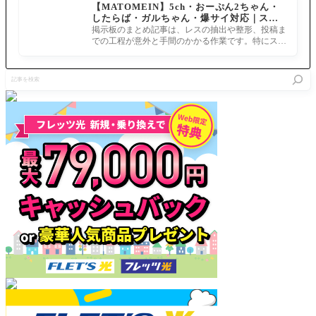
【MATOMEIN】5ch・おーぷん2ちゃん・
アは対セ
ない何か
ィールド
したらば・ガルちゃん・爆サイ対応｜スマ
イバー、
であった
にいる
ホでまとめ記事を作れるアプリ FGOのまと
村正は対
わたし
掲示板のまとめ記事は、レスの抽出や整形、投稿ま
間、味方
め記事ができるまで
キャスタ
が、唯
での工程が意外と手間のかかる作業です。特にスマ
全体のArts
ーこれは
一、執着
ホで完結させようとすると、コ
カード性
VSあり
し
能をアッ
記
得るので
た……、
プ 10%＆
事
は？
というと
〔人の力
を
大袈裟で
を持つ
検
すが
敵〕特攻
索
状