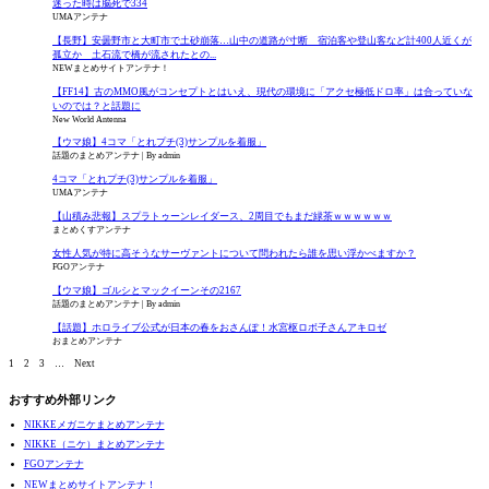
迷った時は脳死で334
UMAアンテナ
【長野】安曇野市と大町市で土砂崩落…山中の道路が寸断 宿泊客や登山客など計400人近くが
孤立か 土石流で橋が流されたとの...
NEWまとめサイトアンテナ！
【FF14】古のMMO風がコンセプトとはいえ、現代の環境に「アクセ極低ドロ率」は合っていな
いのでは？と話題に
New World Antenna
【ウマ娘】4コマ「とれプチ(3)サンプルを着服」
話題のまとめアンテナ
By admin
4コマ「とれプチ(3)サンプルを着服」
UMAアンテナ
【山積み悲報】スプラトゥーンレイダース、2周目でもまだ緑茶ｗｗｗｗｗｗ
まとめくすアンテナ
女性人気が特に高そうなサーヴァントについて問われたら誰を思い浮かべますか？
FGOアンテナ
【ウマ娘】ゴルシとマックイーンその2167
話題のまとめアンテナ
By admin
【話題】ホロライブ公式が日本の春をおさんぽ！水宮枢ロボ子さんアキロゼ
おまとめアンテナ
1
2
3
…
Next
おすすめ外部リンク
NIKKEメガニケまとめアンテナ
NIKKE（ニケ）まとめアンテナ
FGOアンテナ
NEWまとめサイトアンテナ！