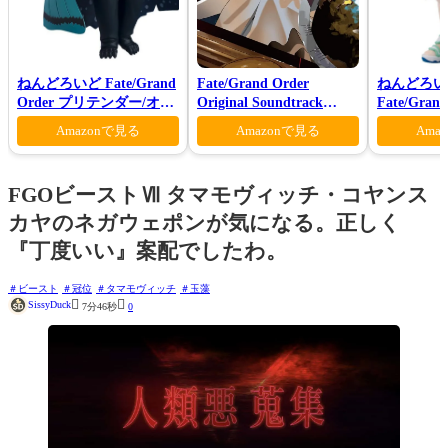
ねんどろいど Fate/Grand
Fate/Grand Order
ねんどろい
Order プリテンダー/オベ
Original Soundtrack
Fate/Gra
ロン ヴォーティガーン
Ⅶ(初回仕様限定盤)
ンダー/オ
Amazonで見る
Amazonで見る
Ama
マー・プリン
FGOビーストⅦ タマモヴィッチ・コヤンス
カヤのネガウェポンが気になる。正しく
『丁度いい』案配でしたわ。
ビースト
冠位
タマモヴィッチ
玉藻


SissyDuck
7分46秒
0