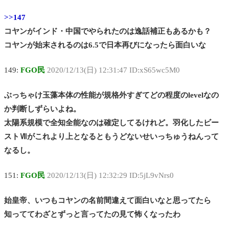
>>147
コヤンがインド・中国でやられたのは逸話補正もあるかも？
コヤンが始末されるのは6.5で日本再びになったら面白いな
149:
FGO民
2020/12/13(日) 12:31:47 ID:xS65wc5M0
ぶっちゃけ玉藻本体の性能が規格外すぎてどの程度のlevelなの
か判断しずらいよね。
太陽系規模で全知全能なのは確定してるけれど。羽化したビー
ストⅦがこれより上となるともうどないせいっちゅうねんって
なるし。
151:
FGO民
2020/12/13(日) 12:32:29 ID:5jL9vNrs0
始皇帝、いつもコヤンの名前間違えて面白いなと思ってたら
知っててわざとずっと言ってたの見て怖くなったわ