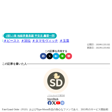
2部5.5章 地獄界曼荼羅 平安京 轟雷一閃

ビースト
冠位
タマモヴィッチ
玉藻

公開日：
2020年12月13日
更新日：
2022年12月19日
この記事を共有する
この記事を書いた人
ノウムカルデア運営者
SissyDuck
Fate/Grand Order（FGO）およびType-Moon作品の熱心なファンであり、2015年のサービス開始初