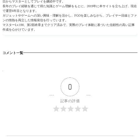
日からマスターとしてプレイを継続中です。
長年のプレイ経験を通じて得た知識とゲーム理解をもとに、2019年に本サイトを立ち上げ、現在
で運営6年目となります。
ガジェットやゲームへの深い興味・理解を活かし、FGOを楽しみながら、プレイヤー目線とファ
ンの情熱を両立した情報発信を行っています。
マスターLv.190、第2部終章までクリア済みで、実際のプレイ体験に基づいた信頼性の高い記事
作成を心がけています。
コメント一覧
0
記事の評価