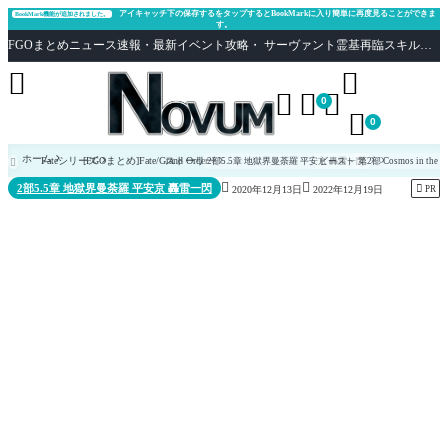
アイキャッチ下の保存するをタップするとBookMarkに入り簡単に再度見ることができま
BookMark機能が追加されました。
す。
FGOまとめニュース速報・最新イベント攻略・ サーヴァント霊基再臨スキル性能評価まとめ Fate/Grand Order





0

0
ホーム
Fateシリーズ
[FGOまとめ]Fate/Grand Order
ストーリー
2部5.5章 地獄界曼荼羅 平安京 轟雷一閃
ビースト
第2部 Cosmos in the Lo



2部5.5章 地獄界曼荼羅 平安京 轟雷一閃

PR
2020年12月13日
2022年12月19日