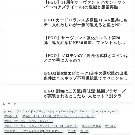
【FGO】11周年サーヴァント ハサン・サッ
バーハ(アズライール)の性能と霊基再臨
[FGO]カードバランス多様性 Quick宝具にも
テコ入れ欲しいが一歩間違えると星とNP楽
に稼げちゃうから調整難易度が高そう
【FGO】サーヴァント強化クエスト第20
弾！鬼女紅葉にNP30追加、ファントムも大
幅強化
【FGO】ソロモンの宝具強化素材とコインは
どこで手に入るの？
[FGO2部6章エピローグ]赤字の選択肢の出現
条件は？スキップ不可選択肢でオベロンを疑
う選択肢を選ぶと好感度（察しのよさ？）が
上がり出てくる
[FGO]劉備は二刀流(意味深)桃園ブラザーズ
が実装されるとしたら3人セット？別クラス
呂布もお願いします。マスター達の三国志談
キーワード
義
pickup
アルクェイド・ブリュンスタッド（アーキタイプ：アース）〈ムーンキャンサー〉
アルジュナ
アルジュナ[オルタ]（神たるアルジュナ）〈バーサーカー〉
アルトリア・ペンドラゴン〈セイバー〉
アルトリア・ペンドラゴン（キャストリア）〈キャスター〉
エレシュキガル
オベロン
オルガマリー・アニムスフィア(U-オルガマリー)
カルナ
カーマ