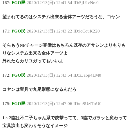
167:
FGO民
2020/12/13(日) 12:41:54 ID:5jL9vNrs0
望まれてるのはシステム出来る全体アーツだろうな、コヤン
171:
FGO民
2020/12/13(日) 12:43:22 ID:lcCcuK220
そらもうNPチャージ完備はもちろん既存のアサシンよりもりも
りなシステム出来る全体アーツよ
外れたらカリユガってもいいよ
172:
FGO民
2020/12/13(日) 12:43:54 ID:ZJa6p4LM0
コヤンは宝具で九尾形態になるんだろ
175:
FGO民
2020/12/13(日) 12:47:06 ID:mSUzlToU0
1～2臨は不二子ちゃん系で銃撃ってて、3臨でガラッと変わって
宝具演出も変わりそうなイメージ