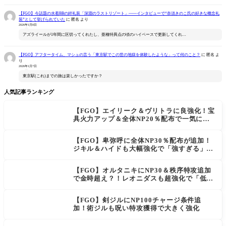
【FGO】今話題の水着BBの絆礼装「深淵のラストリゾート」――インタビューで“奈須きのこ氏の好きな概念礼
装”として挙げられていた
に
匿名
より
2026年1月8日
アズライールが1年間に区切ってくれたし、亜種特異点の頃のハイペースで更新してくれ…
【FGO】アフタータイム、マシュの言う「東京駅でこの世の地獄を体験したような」って何のこと？
に
匿名
よ
り
2026年1月7日
東京駅(これ)までの旅は楽しかったですか？
人気記事ランキング
【FGO】エイリーク＆ヴリトラに良強化！宝
具火力アップ＆全体NP20％配布で一気に使
いやすく
【FGO】卑弥呼に全体NP30％配布が追加！
ジキル＆ハイドも大幅強化で「強すぎる」の
声
【FGO】オルタニキにNP30＆秩序特攻追加
で金時超え？！レオニダスも超強化で「低レ
アとは思えない」の反響
【FGO】剣ジルにNP100チャージ条件追
加！術ジルも呪い特攻獲得で大きく強化