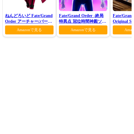
ねんどろいど Fate/Grand
Fate/Grand Order -終局
Fate/Grand
Order アーチャー/バーヴ
特異点 冠位時間神殿ソロ
Original S
ァン シー
モン-(完全生産限定版)
Ⅶ(初回仕
Amazonで見る
Amazonで見る
Ama