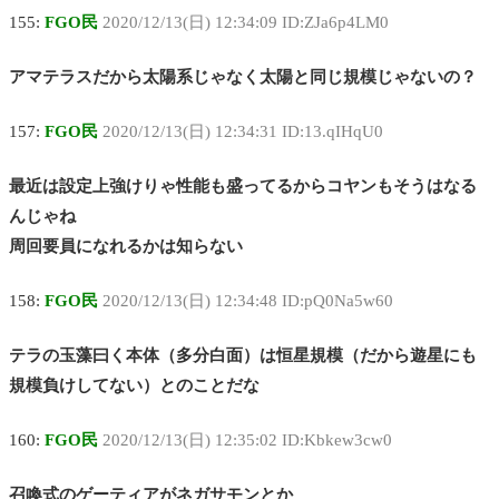
155:
FGO民
2020/12/13(日) 12:34:09 ID:ZJa6p4LM0
アマテラスだから太陽系じゃなく太陽と同じ規模じゃないの？
157:
FGO民
2020/12/13(日) 12:34:31 ID:13.qIHqU0
最近は設定上強けりゃ性能も盛ってるからコヤンもそうはなる
んじゃね
周回要員になれるかは知らない
158:
FGO民
2020/12/13(日) 12:34:48 ID:pQ0Na5w60
テラの玉藻曰く本体（多分白面）は恒星規模（だから遊星にも
規模負けしてない）とのことだな
160:
FGO民
2020/12/13(日) 12:35:02 ID:Kbkew3cw0
召喚式のゲーティアがネガサモンとか