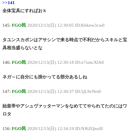
>>141
全体宝具にすればおｋ
145:
FGO民
2020/12/13(日) 12:30:05 ID:Kbkew3cw0
タユンスカポンはアサシンで来る時点で不利だからスキルと宝
具相当盛らないとな
146:
FGO民
2020/12/13(日) 12:30:18 ID:o7xmcXlA0
ネガ～に自分にも掛かってる部分あるしね
147:
FGO民
2020/12/13(日) 12:30:37 ID:5jL9vNrs0
始皇帝やアシュヴァッターマンをなめててやられてたのにはワ
ロタ
156:
FGO民
2020/12/13(日) 12:34:19 ID:NJ6ZQnoI0