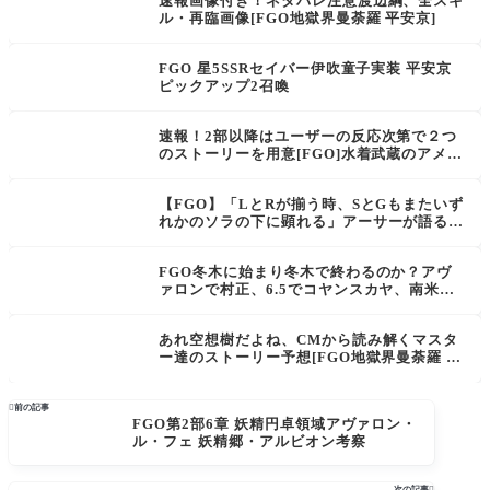
速報画像付き！ネタバレ注意渡辺綱、全スキ
ル・再臨画像[FGO地獄界曼荼羅 平安京]
FGO 星5SSRセイバー伊吹童子実装 平安京
ピックアップ2召喚
速報！2部以降はユーザーの反応次第で２つ
のストーリーを用意[FGO]水着武蔵のアメリ
カン服装は第2臨。第1臨と第3臨は全く違う
姿になる 今回の水着イベントのキーキャラ
【FGO】「LとRが揃う時、SとGもまたいず
クターとしてのデザインになる
れかのソラの下に顕れる」アーサーが語るL
RはビーストIII？最新のビースト事情
FGO冬木に始まり冬木で終わるのか？アヴ
ァロンで村正、6.5でコヤンスカヤ、南米で
ORTとオルガマリー、終章冬木でラスボス
か？マスター達の考察
あれ空想樹だよね、CMから読み解くマスタ
ー達のストーリー予想[FGO地獄界曼荼羅 平
安京 轟雷一閃]

前の記事
FGO第2部6章 妖精円卓領域アヴァロン・
ル・フェ 妖精郷・アルビオン考察
次の記事
