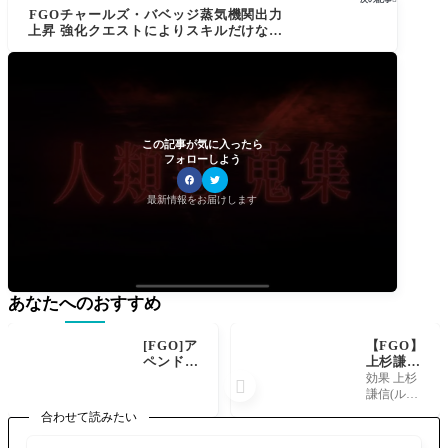
FGOチャールズ・バベッジ蒸気機関出力
上昇 強化クエストによりスキルだけなら
星５並みに
この記事が気に入ったら
フォローしよう
最新情報をお届けします
あなたへのおすすめ
[FGO]ア
【FGO】
ペンドス
上杉謙信
キルの対
の絆礼装
効果 上杉

〇〇攻撃
【毘天が
謙信(ルー
適性が面
一つ太
ラー)装備
合わせて読みたい
白い。キ
刀】それ
時のみ、
ャストリ
は人では
自身がフ