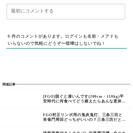
0
件のコメントがあります。ログインも名前・メアドも
いらないので気軽にどうぞ〜喧嘩はしないでね！
関連記事
[FGO]脱ぐと凄いんです(200cm・110kg)平
安時代に何食べてどう鍛えたらあんな恵体に
なるんだ
FGO村正リンボ用の鬼炎鬼灯、三条三坊と
朱雀門周回どっちがいいの？三条三坊だとパ
ネルミッションの赤いアイテムと白いアイテ
ムがクリアできるね。