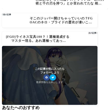
術と千の刃を持つ」とか言われてたな 相手
に合わせて技と刀剣切り替えて戦ってたのか
ね[FGO]投影魔術（偽）とかで一瞬でオリジ
ナルの武器を編み出せるのかな

前の記事
そこのジッパー開けちゃっていいの？FG
OACのネロ・ブライドの霊衣が凄いこと
になっている。「転身霊衣インペリウ
ム・プライド」
次の記事

[FGO]ライネス宝具100？！運極達成する
マスター現る。あれ運極ってあったっ
け？
この記事が気に入ったら
フォローしよう
最新情報をお届けします
あなたへのおすすめ