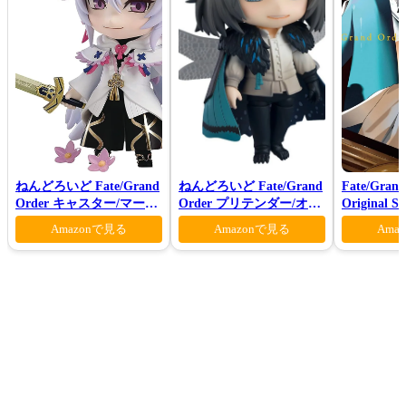
ねんどろいど Fate/Grand
ねんどろいど Fate/Grand
Fate/Grand
Order キャスター/マーリ
Order プリテンダー/オベ
Original S
ン 花の魔術師Ver.
ロン ヴォーティガーン
Ⅶ(初回仕
Amazonで見る
Amazonで見る
Ama