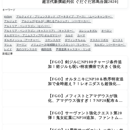
超古代新撰組列伝 ぐだぐだ邪馬台国2020]
キーワード
pickup
アルクェイド・ブリュンスタッド（アーキタイプ：アース）〈ムーンキャンサー〉
アルジュナ
アルジュナ[オルタ]（神たるアルジュナ）〈バーサーカー〉
アルトリア・ペンドラゴン〈セイバー〉
アルトリア・ペンドラゴン（キャストリア）〈キャスター〉
エレシュキガル
オベロン
オルガマリー・アニムスフィア(U-オルガマリー)
カルナ
カーマ
ギルガメッシュ〈アーチャー〉
コヤンスカヤ
ダヴィンチちゃん
テスカトリポカ
ビースト
マシュ
マーリン
メリュジーヌ(妖精騎士ランスロット)〈ランサー〉
モルガン〈バーサーカー〉
レイド
光のコヤンスカヤ
織田信長
芦屋道満 キャスター・リンボ
新着記事
【FGO】剣ジルにNP100チャージ条件追
NEW
加！術ジルも呪い特攻獲得で大きく強化
【FGO】オルタニキにNP30＆秩序特攻追
加で金時超え？！レオニダスも超強化で
「低レアとは思えない」の反響
【FGO】メフィストとアマデウスが強
化、アマデウス強すぎ！？NP20配布＆Ar
ts44％強化に「最強でワロタ」の声
【FGO】サーヴァント強化クエスト第20
弾！鬼女紅葉にNP30追加、ファントムも
大幅強化