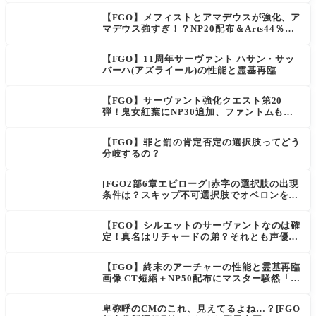
【FGO】メフィストとアマデウスが強化、ア
マデウス強すぎ！？NP20配布＆Arts44％強
化に「最強でワロタ」の声
【FGO】11周年サーヴァント ハサン・サッ
バーハ(アズライール)の性能と霊基再臨
【FGO】サーヴァント強化クエスト第20
弾！鬼女紅葉にNP30追加、ファントムも大
幅強化
【FGO】罪と罰の肯定否定の選択肢ってどう
分岐するの？
[FGO2部6章エピローグ]赤字の選択肢の出現
条件は？スキップ不可選択肢でオベロンを疑
う選択肢を選ぶと好感度（察しのよさ？）が
上がり出てくる
【FGO】シルエットのサーヴァントなのは確
定！真名はリチャードの弟？それとも声優さ
ん的にアルケイデス？
【FGO】終末のアーチャーの性能と霊基再臨
画像 CT短縮＋NP50配布にマスター騒然「普
通に強い」「サポ性能高すぎ」
卑弥呼のCMのこれ、見えてるよね…？[FGO