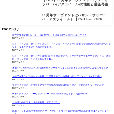
【FGO】11周年サーヴァント ハサン・サ
ッバーハ(アズライール)の性能と霊基再臨
11周年サーヴァントはハサン・サッバー
ハ（アズライール）【FGO Fes. 2026】
「Fate/Grand Order」カルデア放送局 1
1周年SPまとめ
FGOアンテナ
最古の未強化星5ルーラーは卑弥呼だし今回強化来る可能性もありそう？
FGOアンテナ
ジル・ド・レェ（セイバー）とジル・ド・レェ（キャスター）が揃って強化された流れからジャ
ンヌ・ダルクの強化を予感するマスタ...
FGOアンテナ
ジル・ド・レェ（セイバー）は強化されて全力でジャンヌサポーターするサーヴァントに！新た
に「ジャンヌ系」という言葉が生まれ...
FGOアンテナ
水着イベ2026のアニメCMで誰かがカレー食べてるらしいけどシエル先輩のことなんだろうか
FGOアンテナ
女の子が毒なんて持っちゃ駄目だ！実装されている毒使いサーヴァントには女性が多い
FGOアンテナ
サプライズ枠としてタマモアリアが今年の水着鯖組のひとりとして紛れてたりしないかな
FGOアンテナ
チャイナドレス バーヴァン・シー Fate/GrandOrderのイラスト紹介3985
FGOアンテナ
ジル推しのマスターは今年歓喜してそうだな…
FGOアンテナ
水着イベント2026で実装されたサーヴァントを引くための覚悟と聖晶石の用意は万全でしょう