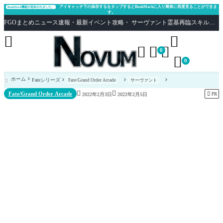
アイキャッチ下の保存するをタップするとBookMarkに入り簡単に再度見ることができま
BookMark機能が追加されました。
す。
FGOまとめニュース速報・最新イベント攻略・ サーヴァント霊基再臨スキル性能評価まとめ Fate/Grand Order





0

0
ホーム
Fateシリーズ
Fate/Grand Order Arcade
サーヴァント



Fate/Grand Order Arcade

PR
2022年2月3日
2022年2月5日