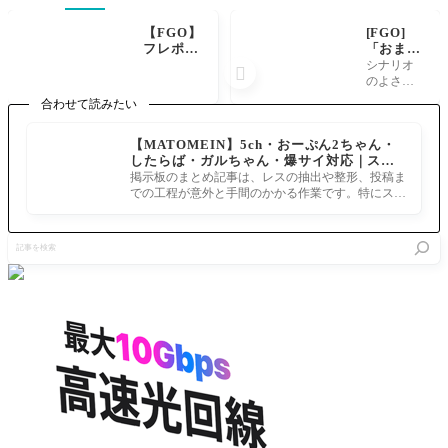
【FGO】
[FGO]
フレポ召
「おまえ
喚100連
のこと
シナリオ

がひっそ
も、心臓
のよさが
りと実装
のない男
いい販促
合わせて読みたい
のこと
になり引
も。私は
きたくな
【MATOMEIN】5ch・おーぷん2ちゃん・
ずっと覚
る この流
したらば・ガルちゃん・爆サイ対応｜スマ
えていて
れはあり
ホでまとめ記事を作れるアプリ FGOのまと
やる。」
掲示板のまとめ記事は、レスの抽出や整形、投稿ま
ですよ
め記事ができるまで
偽典の帰
での工程が意外と手間のかかる作業です。特にスマ
ね。読了
還読み終
ホで完結させようとすると、コ
後フェイ
わったら
カー大好
記
フェイカ
きになっ
事
ー へフ
ちゃいま
を
ァイステ
した！ http
検
ィオン欲
s://youtu.be
索
しくなる
よね。
「どうい
うこと
だ！なぜ
私が覚え
てる！お
前は…」