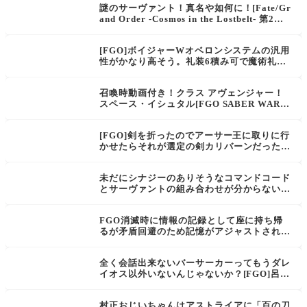
謎のサーヴァント！真名や如何に！[Fate/Gr
and Order -Cosmos in the Lostbelt- 第2部
第5章配信時期告知映像]神を撃ち落とす日
[FGO]ボイジャーWオベロンシステムの汎用
性がかなり高そう。礼装6積み可で魔術礼装
はフリー変則編成でも星カンストしてるから
クリティカルで抜ける
召喚時動画付き！クラス アヴェンジャー！
スペース・イシュタル[FGO SABER WARS
II]原始宇宙に輝く王冠
[FGO]剣を折ったのでアーサー王に取りに行
かせたらそれが選定の剣カリバーンだった
「円卓の騎士ケイ卿」ビジュアル出てる？き
っかけの人
未だにシナジーのありそうなコマンドコード
とサーヴァントの組み合わせが分からない[F
GO]マスター達が教えるコマンドコード
FGO消滅時に情報の記録として座に持ち帰
るが矛盾回避のため記憶がアジャストされる
ケースもある。英霊の座考察
全く会話出来ないバーサーカーってもうダレ
イオス以外いないんじゃないか？[FGO]呂布
とランスロットとか？
村正おじいちゃんはアストライアに「百の刀