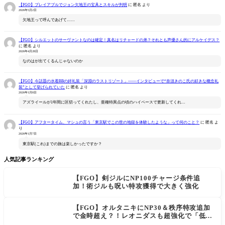
【FGO】プレイアブルでジョン欠地王の宝具とスキルが判明
に
匿名
より
2026年5月2日
欠地王って呼んであげて……
【FGO】シルエットのサーヴァントなのは確定！真名はリチャードの弟？それとも声優さん的にアルケイデス？
に
匿名
より
2026年4月28日
なのはが出てくるんじゃないのか
【FGO】今話題の水着BBの絆礼装「深淵のラストリゾート」――インタビューで“奈須きのこ氏の好きな概念礼
装”として挙げられていた
に
匿名
より
2026年1月8日
アズライールが1年間に区切ってくれたし、亜種特異点の頃のハイペースで更新してくれ…
【FGO】アフタータイム、マシュの言う「東京駅でこの世の地獄を体験したような」って何のこと？
に
匿名
よ
り
2026年1月7日
東京駅(これ)までの旅は楽しかったですか？
人気記事ランキング
【FGO】剣ジルにNP100チャージ条件追
加！術ジルも呪い特攻獲得で大きく強化
【FGO】オルタニキにNP30＆秩序特攻追加
で金時超え？！レオニダスも超強化で「低レ
アとは思えない」の反響