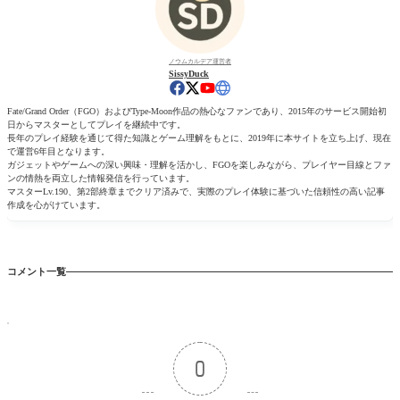
ノウムカルデア運営者
SissyDuck
Fate/Grand Order（FGO）およびType-Moon作品の熱心なファンであり、2015年のサービス開始初
日からマスターとしてプレイを継続中です。
長年のプレイ経験を通じて得た知識とゲーム理解をもとに、2019年に本サイトを立ち上げ、現在
で運営6年目となります。
ガジェットやゲームへの深い興味・理解を活かし、FGOを楽しみながら、プレイヤー目線とファ
ンの情熱を両立した情報発信を行っています。
マスターLv.190、第2部終章までクリア済みで、実際のプレイ体験に基づいた信頼性の高い記事
作成を心がけています。
コメント一覧
0