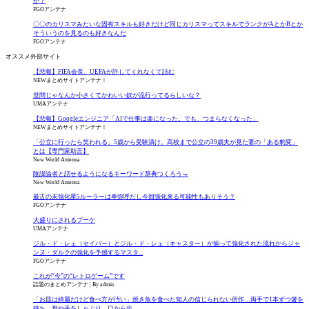
か？
FGOアンテナ
〇〇のカリスマみたいな固有スキルも好きだけど同じカリスマってスキルでランクがAとかBとか
そういうのを見るのも好きなんだ
FGOアンテナ
オススメ外部サイト
【悲報】FIFA会長、UEFAが許してくれなくて詰む
NEWまとめサイトアンテナ！
世間じゃなんか小さくてかわいい奴が流行ってるらしいな？
UMAアンテナ
【悲報】Googleエンジニア「AIで仕事は楽になった。でも、つまらなくなった」
NEWまとめサイトアンテナ！
「公立に行ったら笑われる」5歳から受験漬け。高校まで公立の39歳夫が見た妻の「ある豹変」
とは【専門家助言】
New World Antenna
陰謀論者と話せるようになるキーワード辞典つくろう→
New World Antenna
最古の未強化星5ルーラーは卑弥呼だし今回強化来る可能性もありそう？
FGOアンテナ
大盛りにされるブーケ
UMAアンテナ
ジル・ド・レェ（セイバー）とジル・ド・レェ（キャスター）が揃って強化された流れからジャ
ンヌ・ダルクの強化を予感するマスタ...
FGOアンテナ
これが“今”の“レトロゲーム”です
話題のまとめアンテナ
By admin
「お皿は綺麗だけど食べ方が汚い」焼き魚を食べた知人の信じられない所作…両手で1本ずつ箸を
持ち、骨や手をしゃぶり、口から出...