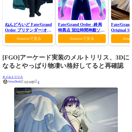
ねんどろいど Fate/Grand
Fate/Grand Order -終局
Fate/Grand
Order プリテンダー/オベ
特異点 冠位時間神殿ソロ
Original S
ロン ヴォーティガーン
モン-(完全生産限定版)
Ⅶ(初回仕
Amazonで見る
Amazonで見る
Ama
[FGO]アーケード実装のメルトリリス、3Dに
なるとやっぱり物凄い格好してると再確認
メルトリリス


SissyDuck
0分30秒
0