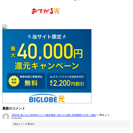
最新のコメント
【FGO】剣ジルにNP100チャージ条件追加！術ジルも呪い特攻獲得で大きく強化
に
匿名
より
2026年8月6日
汝はジャンヌ来るか