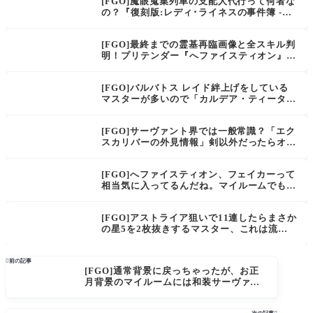
[FGO]魔眼蒐集列車の支配人代行って何者な
の？『復刻版:レディ･ライネスの事件簿 -Pl
us Episode-』
[FGO]最終までの霊基再臨画像と全スキル判
明！プリテンダー『へファイスティオン』設
定に合っててこれは強い「お前が構わなけれ
ば、フェイカーと呼んでほしい。」
[FGO]バルバトス レイド絆上げをしている
マスターが多いので「カルデア・ティータイ
ム」がフレンドポイントを稼いでくる。どの
サーヴァントにつければいいの？
[FGO]サーヴァント界では一般常識？「エク
スカリバーの外見情報」剣以外だったらオジ
マンのピラミッド等の建造物が知名度高そう
ではある。
[FGO]へファイスティオン、フェイカーって
相当気に入ってるんだね。マイルームでもフ
ェイカーと呼ばれたエミヤへのボイスがある
[FGO]アストライア狙いで11連したらまさか
の星5を2枚抜きするマスター、これは流れ
がきてるのか沼るのか

前の記事
[FGO]通常背景に戻っちゃったが、お正
月背景のマイルームには和装サーヴァン
トが映える。