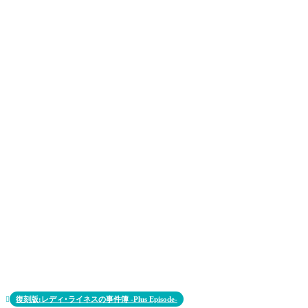
復刻版:レディ･ライネスの事件簿 -Plus Episode-
