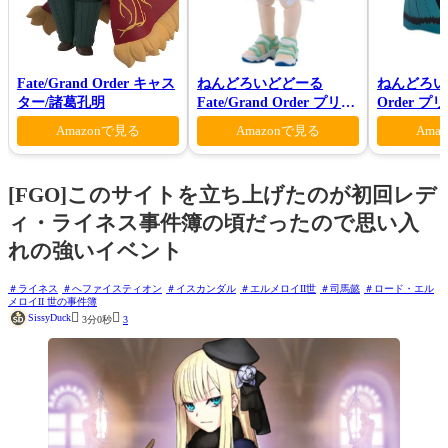
Fate/Grand Order キャス
ねんどろいどどーる
ねんどろいど 
ター/諸葛孔明
Fate/Grand Order プリテ
Order 
ンダー/オベロン 爽やかサ
ロン ヴォ
Amazonで見る
Amazonで見る
Ama
マー・プリンスVer.
[FGO]このサイトを立ち上げたのが初回レデ
ィ・ライネス事件簿の頃だったので思い入
れの強いイベント
ライネス
へファイスティオン
イスカンダル
エルメロイII世
司馬懿
ロード・エル
メロイII 世の事件簿


SissyDuck
3分0秒
3