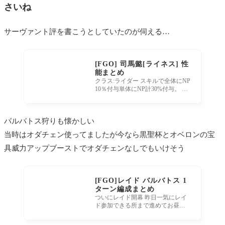
さいね
サーヴァント評を書こうとしていたのが伺える…
[FGO] 司馬懿[ライネス] 性
能まとめ
クラス:ライダー スキルで全体にNP
10％付与単体にNP計30%付与。 ス
キル2で味方単体にNPアップと攻撃
力アップがあるがデメリットとし
て
バルバトス狩りも懐かしい
当時はオダチェン使ってましたが今なら黒聖杯とオベロンの宝
具威力アップブーストでオダチェンなしでもいけそう
[FGO]レイド バルバトス 1
ターン編成まとめ
ついにレイド開幕 昨日一気にレイ
ド参加できる所まで進めてお昼寝
していたのでやや乗り遅れた感が
ありつつもバルバトス戦参加！