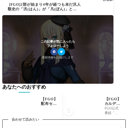
次の記事

[FGO]2部が始まり4年が経つも未だ汎人
類史の「汎(はん)」が「凡(ぼん)」と間違
われる。あの大人気アニメを思い出すと
いいよ！
この記事が気に入ったら
フォローしよう
最新情報をお届けします
あなたへのおすすめ
【FGO】
【FGO】
配布セタ
カルデア
ンタ ク
放送局ラ
FGO公式

ラス相性
イト版が
番組「カ
有利で猛
9月5日配
ルデア放
合わせて読みたい
獣属性は
信！新規
送局 ライ
どのサー
イベント
ト版 9月開