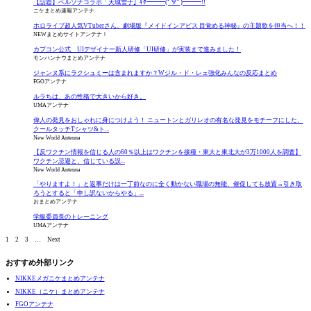
【話題】ペルソナコラボ「天城雪子」ｷﾀ━━━(ﾟ∀ﾟ)━━━!!
ニケまとめ速報アンテナ
ホロライブ超人気VTuberさん、劇場版『メイドインアビス 目覚める神秘』の主題歌を担当へ！！
NEWまとめサイトアンテナ！
カプコン公式 UIデザイナー新人研修「UI研修」が実装まで進みました！
モンハンナウまとめアンテナ
ジャンヌ系にラクシュミーは含まれますか？Wジル・ド・レェ強化みんなの反応まとめ
FGOアンテナ
ルラちは、あの性格で大きいから好き。
UMAアンテナ
偉人の発見をおしゃれに身につけよう！ ニュートンとガリレオの有名な発見をモチーフにした、
クールタッチTシャツ&ト...
New World Antenna
【反ワクチン情報を信じる人の60％以上はワクチンを接種・東大と東北大が3万1000人を調査】
ワクチン忌避と、信じている誤...
New World Antenna
「やりますよ！」と返事だけは一丁前なのに全く動かない職場の無能、催促しても放置→引き取
ろうとすると「申し訳ないからやる」...
おまとめアンテナ
学級委員長のトレーニング
UMAアンテナ
1
2
3
…
Next
おすすめ外部リンク
NIKKEメガニケまとめアンテナ
NIKKE（ニケ）まとめアンテナ
FGOアンテナ