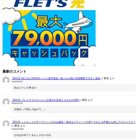
最新のコメント
【FGO】剣ジルにNP100チャージ条件追加！術ジルも呪い特攻獲得で大きく強化
に
匿名
より
2026年8月6日
汝はジャンヌ来るか
【FGO】プレイアブルでジョン欠地王の宝具とスキルが判明
に
匿名
より
2026年5月2日
欠地王って呼んであげて……
【FGO】シルエットのサーヴァントなのは確定！真名はリチャードの弟？それとも声優さん的にアルケイデス？
に
匿名
より
2026年4月28日
なのはが出てくるんじゃないのか