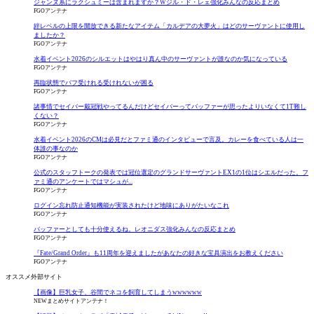
ジャンヌ系にラクシュミーは含まれますか？Wジル・ド・レェ強化みんなの反応まとめ
FGOアンテナ
絆レベルの上限を開放できる新たなアイテム「カルデアの大夢火」はどのサーヴァントに使用し
ましたか？
FGOアンテナ
水着イベント2026のシルエットはやはり真ん中のサーヴァントが誰なのか気になっている
FGOアンテナ
再臨状態でバフ受けれる受けれないが困る
FGOアンテナ
諸事情でセイバー戴冠戦やってるんだけどセイバーってバッファーが思ったよりいなくて1T難し
くない？
FGOアンテナ
水着イベント2026のCMは必見だとファミ通のインタビューで言及。カレーを食べている人は一
体誰の事なのか
FGOアンテナ
公式のスタッフトークの発表では冠位選定のグランドサーヴァントEX1の1位はシエルだった。フ
ァミ通のアンケートではマシュが...
FGOアンテナ
ログイン忘れ防止通知機能が実装されたけど地味にありがたいなこれ
FGOアンテナ
バッファーとしても十分使えるね。レオニダス強化みんなの反応まとめ
FGOアンテナ
『Fate/Grand Order』も11周年を迎えましたがあなたの好きな宝具演出をお教えください
FGOアンテナ
オススメ外部サイト
【画像】巨乳女子、谷間でネコを飼育してしまうwwwwww
NEWまとめサイトアンテナ！