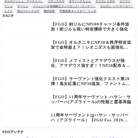
ギルガメッシュ〈アーチャー〉
コヤンスカヤ
ダヴィンチちゃん
テスカトリポカ
ビースト
マシュ
マーリン
メリュジーヌ(妖精騎士ランスロット)〈ランサー〉
モルガン〈バーサーカー〉
レイド
光のコヤンスカヤ
織田信長
芦屋道満 キャスター・リンボ
新着記事
【FGO】剣ジルにNP100チャージ条件追
NEW
加！術ジルも呪い特攻獲得で大きく強化
【FGO】オルタニキにNP30＆秩序特攻追
加で金時超え？！レオニダスも超強化で
「低レアとは思えない」の反響
【FGO】メフィストとアマデウスが強
化、アマデウス強すぎ！？NP20配布＆Ar
ts44％強化に「最強でワロタ」の声
【FGO】サーヴァント強化クエスト第20
弾！鬼女紅葉にNP30追加、ファントムも
大幅強化
【FGO】11周年サーヴァント ハサン・サ
ッバーハ(アズライール)の性能と霊基再臨
11周年サーヴァントはハサン・サッバー
ハ（アズライール）【FGO Fes. 2026】
「Fate/Grand Order」カルデア放送局 1
1周年SPまとめ
FGOアンテナ