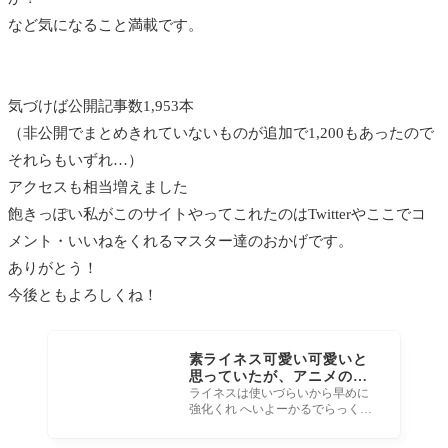
など気になること満載です。
気づけば公開記事数1,953本
（非公開でまとめきれていないものが追加で1,200もあったので
それらもいずれ…）
アクセスも相当増えました
飽きっぽい私がこのサイトやってこれたのはTwitterやここでコ
メント・いいねをくれるマスター達のおかげです。
ありがとう！
今後ともよろしくね！
素ライネス可愛い可愛いと
思っていたが、アニメのラ
イネスリリィちゃんに衝撃
ライネスは使いづらいから早めに
強化くれ へいよーかるでらっく
を受けた…という話を聞い
す！ アニメ ロード・エルメロイII
たんで、復刻するときは霊
世の事件簿に登場の幼いライネス
衣出してあげたら喜ぶんじ