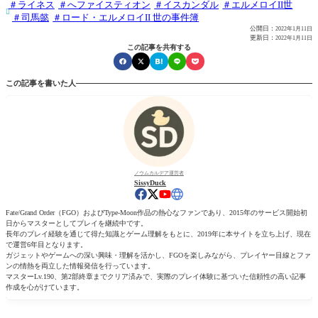
ライネス
へファイスティオン
イスカンダル
エルメロイII世

司馬懿
ロード・エルメロイII 世の事件簿
公開日：
2022年1月11日
更新日：
2022年1月11日
この記事を共有する
この記事を書いた人
ノウムカルデア運営者
SissyDuck
Fate/Grand Order（FGO）およびType-Moon作品の熱心なファンであり、2015年のサービス開始初
日からマスターとしてプレイを継続中です。
長年のプレイ経験を通じて得た知識とゲーム理解をもとに、2019年に本サイトを立ち上げ、現在
で運営6年目となります。
ガジェットやゲームへの深い興味・理解を活かし、FGOを楽しみながら、プレイヤー目線とファ
ンの情熱を両立した情報発信を行っています。
マスターLv.190、第2部終章までクリア済みで、実際のプレイ体験に基づいた信頼性の高い記事
作成を心がけています。