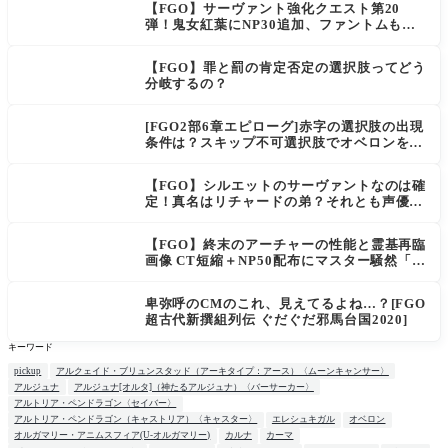
【FGO】サーヴァント強化クエスト第20
弾！鬼女紅葉にNP30追加、ファントムも大
幅強化
【FGO】罪と罰の肯定否定の選択肢ってどう
分岐するの？
[FGO2部6章エピローグ]赤字の選択肢の出現
条件は？スキップ不可選択肢でオベロンを疑
う選択肢を選ぶと好感度（察しのよさ？）が
上がり出てくる
【FGO】シルエットのサーヴァントなのは確
定！真名はリチャードの弟？それとも声優さ
ん的にアルケイデス？
【FGO】終末のアーチャーの性能と霊基再臨
画像 CT短縮＋NP50配布にマスター騒然「普
通に強い」「サポ性能高すぎ」
卑弥呼のCMのこれ、見えてるよね…？[FGO
超古代新撰組列伝 ぐだぐだ邪馬台国2020]
キーワード
pickup
アルクェイド・ブリュンスタッド（アーキタイプ：アース）〈ムーンキャンサー〉
アルジュナ
アルジュナ[オルタ]（神たるアルジュナ）〈バーサーカー〉
アルトリア・ペンドラゴン〈セイバー〉
アルトリア・ペンドラゴン（キャストリア）〈キャスター〉
エレシュキガル
オベロン
オルガマリー・アニムスフィア(U-オルガマリー)
カルナ
カーマ