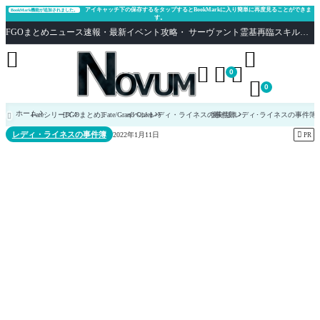
アイキャッチ下の保存するをタップするとBookMarkに入り簡単に再度見ることができま
BookMark機能が追加されました。
す。
FGOまとめニュース速報・最新イベント攻略・ サーヴァント霊基再臨スキル性能評価まとめ Fate/Grand Order





0

0
ホーム
Fateシリーズ
[FGOまとめ]Fate/Grand Order
イベント
レディ・ライネスの事件簿
復刻版:レディ･ライネスの事件簿 -Plus

レディ・ライネスの事件簿

2022年1月11日
PR