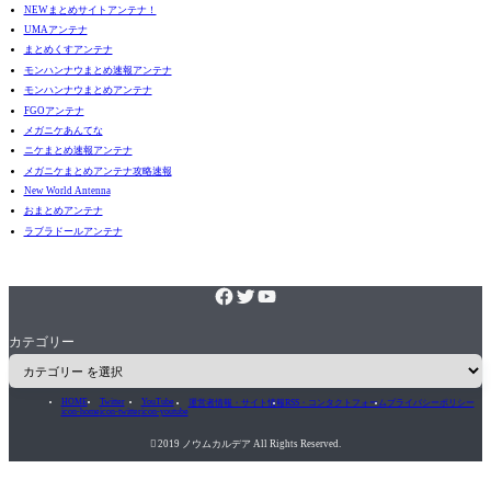
NEWまとめサイトアンテナ！
UMAアンテナ
まとめくすアンテナ
モンハンナウまとめ速報アンテナ
モンハンナウまとめアンテナ
FGOアンテナ
メガニケあんてな
ニケまとめ速報アンテナ
メガニケまとめアンテナ攻略速報
New World Antenna
おまとめアンテナ
ラブラドールアンテナ
カテゴリー
HOME
Twitter
YouTube
運営者情報・サイト情報
RSS・コンタクトフォーム
プライバシーポリシー
icon-home
icon-twitter
icon-youtube

2019 ノウムカルデア All Rights Reserved.