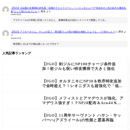
【FGO】今話題の水着BBの絆礼装「深淵のラストリゾート」――インタビューで“奈須きのこ氏の好きな概念礼
装”として挙げられていた
に
匿名
より
2026年1月8日
アズライールが1年間に区切ってくれたし、亜種特異点の頃のハイペースで更新してくれ…
【FGO】アフタータイム、マシュの言う「東京駅でこの世の地獄を体験したような」って何のこと？
に
匿名
よ
り
2026年1月7日
東京駅(これ)までの旅は楽しかったですか？
人気記事ランキング
【FGO】剣ジルにNP100チャージ条件追
加！術ジルも呪い特攻獲得で大きく強化
【FGO】オルタニキにNP30＆秩序特攻追加
で金時超え？！レオニダスも超強化で「低レ
アとは思えない」の反響
【FGO】メフィストとアマデウスが強化、ア
マデウス強すぎ！？NP20配布＆Arts44％強
化に「最強でワロタ」の声
【FGO】11周年サーヴァント ハサン・サッ
バーハ(アズライール)の性能と霊基再臨