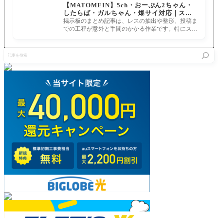
【MATOMEIN】5ch・おーぷん2ちゃん・
ヴァン
情報を公
幕予定 新
したらば・ガルちゃん・爆サイ対応｜スマ
ト？スキ
開へ
規イベン
ホでまとめ記事を作れるアプリ FGOのまと
ルの表記
掲示板のまとめ記事は、レスの抽出や整形、投稿ま
ト情報」
め記事ができるまで
か効果に
での工程が意外と手間のかかる作業です。特にスマ
の配信が
バグがあ
ホで完結させようとすると、コ
決定しま
る模様
した。配
記
信日は202
事
5年9月5日
を
(金)19時
検
～、ニコ
索