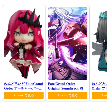
ねんどろいど Fate/Grand
Fate/Grand Order
ねんどろいど 
Order アーチャー/バーヴ
Original Soundtrack Ⅶ
Order 
ァン シー
ロン ヴォ
Amazonで見る
Amazonで見る
Ama