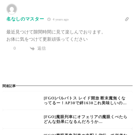
名なしのマスター
4 years ago
最近見つけて隙間時間に見て楽しんでおります。
お体に気をつけて更新頑張ってください
返信
0
関連記事
[FGO]バルバトス レイド開放 断末魔無くな
ってるー！AP30で絆1630これ美味しいので
は？
[FGO]魔眼列車にオフェリアの魔眼くべたら
どんな効果になるんだろうか…