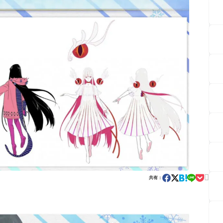

共有：