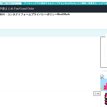
アイキャッチ下の保存するをタップするとBookMarkに入り簡単に再度見ることがで
Mark機能が追加されました。
ate/Grand Order
BookMark
RSS・コンタクトフォーム
プライバシーポリシー
記
事
を
検
索

PR