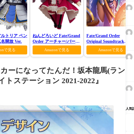
アルトリア ペン
ねんどろいど Fate/Grand
Fate/Grand Order
名開放 Ver.
Order アーチャー/バーヴ
Original Soundtrack
ァン シー
VI(初回仕様限定盤)
zonで見る
Amazonで見る
Amazonで見る
パーカーになってたんだ！坂本龍馬(ラン
ステーション 2021-2022』
人気