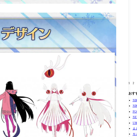
1
2
おす
N
N
F
N
U
ま
モ