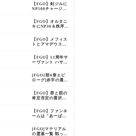
イドも大幅強化で
【FGO】剣ジルに
「強すぎる」の声
NP100チャージ条
件追加！術ジルも
呪い特攻獲得で大
【FGO】オルタニ
きく強化
キにNP30＆秩序特
攻追加で金時超
え？！レオニダス
【FGO】メフィス
も超強化で「低レ
トとアマデウスが
アとは思えない」
強化、アマデウス
の反響
強すぎ！？NP20配
【FGO】11周年サ
布＆Arts44％強化
ーヴァント ハサ
に「最強でワロ
ン・サッバーハ(ア
タ」の声
ズライール)の性能
[FGO2部6章エピ
と霊基再臨
ローグ]赤字の選択
肢の出現条件は？
スキップ不可選択
【FGO】罪と罰の
肢でオベロンを疑
肯定否定の選択肢
う選択肢を選ぶと
ってどう分岐する
好感度（察しのよ
の？
さ？）が上がり出
【FGO】ファンネ
てくる
ームは「あーぱー
ず」何が出処？本
日のスペチャ1,58
[FGO]マテリアル
5,300QP
の霊基一覧 戦った