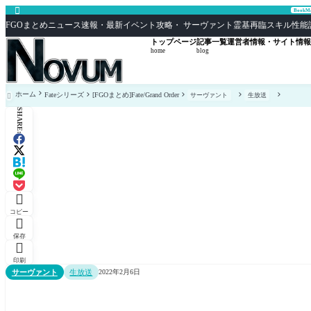

Book
FGOまとめニュース速報・最新イベント攻略・ サーヴァント霊基再臨スキル性能評価まとめ F
トップページ
記事一覧
運営者情報・サイト情報
home
blog
ホーム
Fateシリーズ
[FGOまとめ]Fate/Grand Order
サーヴァント
生放送

SHARE:

コピー

保存

印刷
サーヴァント
生放送
2022年2月6日