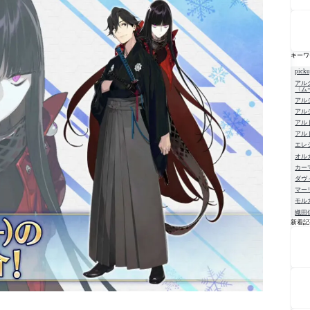
キーワ
pick
アル
〈ム
アル
アル
アル
アル
エレ
オル
カー
ダヴ
マー
モル
織田
新着記
NE