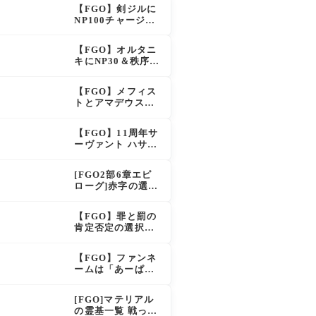
イドも大幅強化で
【FGO】剣ジルに
「強すぎる」の声
NP100チャージ条
件追加！術ジルも
呪い特攻獲得で大
【FGO】オルタニ
きく強化
キにNP30＆秩序特
攻追加で金時超
え？！レオニダス
【FGO】メフィス
も超強化で「低レ
トとアマデウスが
アとは思えない」
強化、アマデウス
の反響
強すぎ！？NP20配
【FGO】11周年サ
布＆Arts44％強化
ーヴァント ハサ
に「最強でワロ
ン・サッバーハ(ア
タ」の声
ズライール)の性能
[FGO2部6章エピ
と霊基再臨
ローグ]赤字の選択
肢の出現条件は？
スキップ不可選択
【FGO】罪と罰の
肢でオベロンを疑
肯定否定の選択肢
う選択肢を選ぶと
ってどう分岐する
好感度（察しのよ
の？
さ？）が上がり出
【FGO】ファンネ
てくる
ームは「あーぱー
ず」何が出処？本
日のスペチャ1,58
[FGO]マテリアル
5,300QP
の霊基一覧 戦った