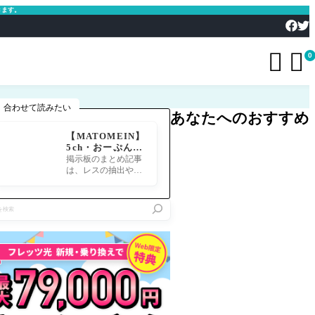
きます。


0
合わせて読みたい
あなたへのおすすめ
【MATOMEIN】
5ch・おーぷん2
ちゃん・したら
掲示板のまとめ記事
ば・ガルちゃん・
は、レスの抽出や整
爆サイ対応｜スマ
形、投稿までの工程
ホでまとめ記事を
が意外と手間のかか
作れるアプリ FG
る作業です。特にス
Oのまとめ記事が
マホで完結させよう
できるまで
とすると、コ