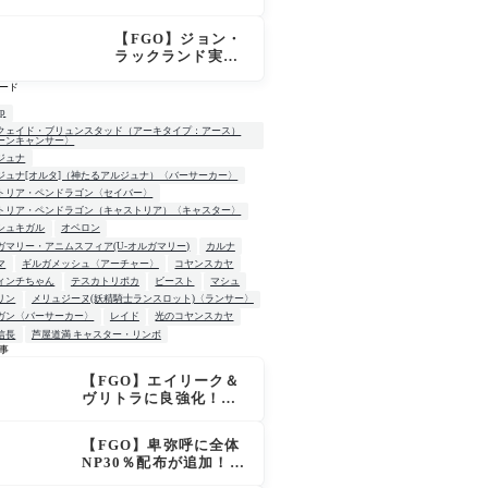
はずなのにモルガ
ンが未召喚表示に
【FGO】ジョン・
ならないのは何
ラックランド実
故？
装！スキル判明、
ード
B30＆NP30付与に
カリスマでサポ性
up
能は高め？再臨で
クェイド・ブリュンスタッド（アーキタイプ：アース）
ーンキャンサー〉
ワンコがついてき
ジュナ
てお得！
ジュナ[オルタ]（神たるアルジュナ）〈バーサーカー〉
トリア・ペンドラゴン〈セイバー〉
トリア・ペンドラゴン（キャストリア）〈キャスター〉
シュキガル
オベロン
ガマリー・アニムスフィア(U-オルガマリー)
カルナ
マ
ギルガメッシュ〈アーチャー〉
コヤンスカヤ
ィンチちゃん
テスカトリポカ
ビースト
マシュ
リン
メリュジーヌ(妖精騎士ランスロット)〈ランサー〉
ガン〈バーサーカー〉
レイド
光のコヤンスカヤ
信長
芦屋道満 キャスター・リンボ
事
【FGO】エイリーク＆
W
ヴリトラに良強化！宝
具火力アップ＆全体NP
20％配布で一気に使い
【FGO】卑弥呼に全体
やすく
NP30％配布が追加！ジ
キル＆ハイドも大幅強