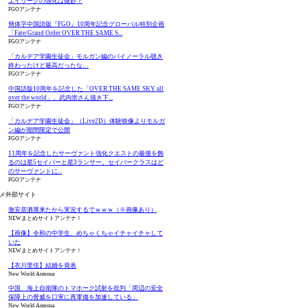
エイリークの強化は微妙？
FGOアンテナ
簡体字中国語版『FGO』10周年記念グローバル特別企画
「Fate/Grand Order OVER THE SAME S...
FGOアンテナ
「カルデア学園生徒会」モルガン編のバイノーラル聴き
終わったけど最高だったな…
FGOアンテナ
中国語版10周年を記念した「OVER THE SAME SKY all
over the world」。武内崇さん描き下...
FGOアンテナ
「カルデア学園生徒会」（Live2D）体験映像よりモルガ
ン編が期間限定で公開
FGOアンテナ
11周年を記念したサーヴァント強化クエストの最後を飾
るのは星5セイバーと星3ランサー。セイバークラスはど
のサーヴァントに...
FGOアンテナ
メ外部サイト
激安居酒屋来たから実況するでｗｗｗ（※画像あり）
NEWまとめサイトアンテナ！
【画像】令和の中学生、めちゃくちゃイチャイチャして
いた
NEWまとめサイトアンテナ！
【衣川里佳】結婚を発表
New World Antenna
中国、海上自衛隊のトマホーク試射を批判「周辺の安全
保障上の脅威を口実に再軍備を加速している」
New World Antenna