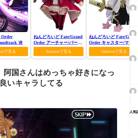
 Order
ねんどろいど Fate/Grand
ねんどろいど Fate/Grand
oundtrack Ⅶ
Order アーチャー/バーヴ
Order キャスター/マーリ
ァン シー
ン 花の魔術師Ver.
zonで見る
Amazonで見る
Amazonで見る
ム！」阿国さんはめっちゃ好きになっ
良いキャラしてる
人気