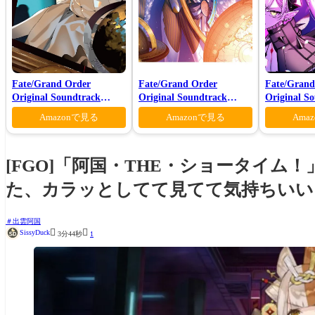
Fate/Grand Order
Fate/Grand Order
Fate/Grand
Original Soundtrack
Original Soundtrack
Original S
Ⅶ(初回仕様限定盤)
VI(初回仕様限定盤)
Amazonで見る
Amazonで見る
Ama
[FGO]「阿国・THE・ショータイ
た、カラッとしてて見てて気持ちいい
出雲阿国


SissyDuck
3分44秒
1