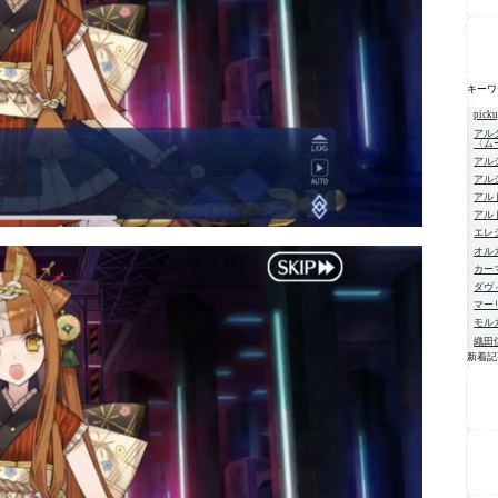
キーワ
pick
アル
〈ム
アル
アル
アル
アル
エレ
オル
カー
ダヴ
マー
モル
織田
新着記
NE