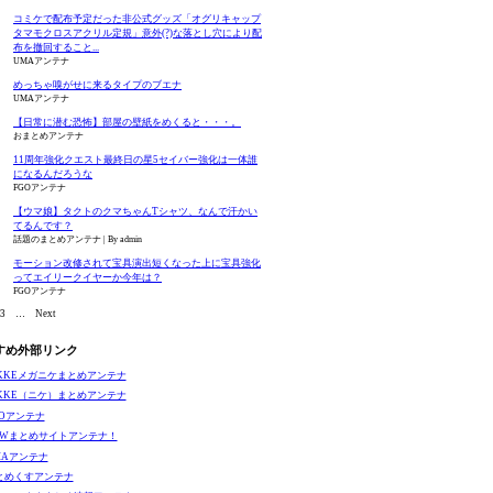
コミケで配布予定だった非公式グッズ「オグリキャップ
タマモクロスアクリル定規」意外(?)な落とし穴により配
布を撤回すること...
UMAアンテナ
めっちゃ嗅がせに来るタイプのブエナ
UMAアンテナ
【日常に潜む恐怖】部屋の壁紙をめくると・・・。
おまとめアンテナ
11周年強化クエスト最終日の星5セイバー強化は一体誰
になるんだろうな
FGOアンテナ
【ウマ娘】タクトのクマちゃんTシャツ、なんで汗かい
てるんです？
話題のまとめアンテナ
By admin
モーション改修されて宝具演出短くなった上に宝具強化
ってエイリークイヤーか今年は？
FGOアンテナ
3
…
Next
すめ外部リンク
IKKEメガニケまとめアンテナ
IKKE（ニケ）まとめアンテナ
GOアンテナ
EWまとめサイトアンテナ！
MAアンテナ
とめくすアンテナ