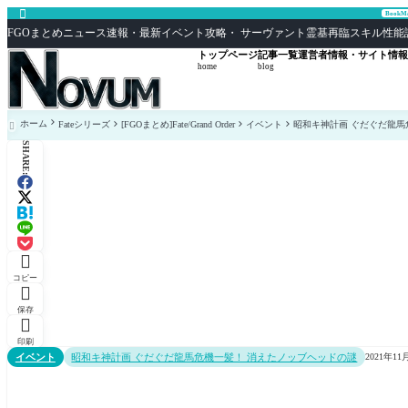

Book
FGOまとめニュース速報・最新イベント攻略・ サーヴァント霊基再臨スキル性能評価まとめ F
トップページ
記事一覧
運営者情報・サイト情報
home
blog
ホーム
Fateシリーズ
[FGOまとめ]Fate/Grand Order
イベント
昭和キ神計画 ぐだぐだ龍馬

SHARE:

コピー

保存

印刷
イベント
昭和キ神計画 ぐだぐだ龍馬危機一髪！ 消えたノッブヘッドの謎
2021年11