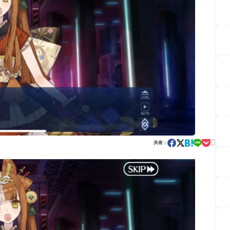

共有：