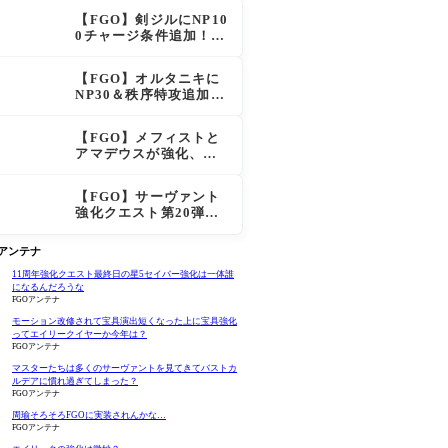
化で「強すぎる」の声
【FGO】剣ジルにNP10
0チャージ条件追加！術
ジルも呪い特攻獲得で
大きく強化
【FGO】オルタニキに
NP30＆秩序特攻追加で
金時超え？！レオニダ
スも超強化で「低レア
【FGO】メフィストと
とは思えない」の反響
アマデウスが強化、ア
マデウス強すぎ！？NP
20配布＆Arts44％強化
【FGO】サーヴァント
に「最強でワロタ」の
強化クエスト第20弾！
声
鬼女紅葉にNP30追加、
ファントムも大幅強化
Oアンテナ
11周年強化クエスト最終日の星5セイバー強化は一体誰
になるんだろうな
FGOアンテナ
モーション改修されて宝具演出短くなった上に宝具強化
ってエイリークイヤーか今年は？
FGOアンテナ
マスターたちは多くのサーヴァントを見てきてバストカ
ルデアに慣れ過ぎてしまった？
FGOアンテナ
周瑜そろそろFGOに実装されんかな…
FGOアンテナ