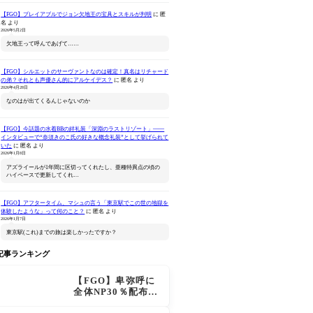
【FGO】プレイアブルでジョン欠地王の宝具とスキルが判明
に
匿
名
より
2026年5月2日
欠地王って呼んであげて……
【FGO】シルエットのサーヴァントなのは確定！真名はリチャード
の弟？それとも声優さん的にアルケイデス？
に
匿名
より
Fate/Grand Order -終局
セイバー/アルトリア ペン
Fate/Gra
2026年4月28日
特異点 冠位時間神殿ソロ
ドラゴン 真名開放 Ver.
ター/諸葛
なのはが出てくるんじゃないのか
モン-(完全生産限定版)
Amazonで見る
Amazonで見る
Ama
【FGO】今話題の水着BBの絆礼装「深淵のラストリゾート」――
インタビューで“奈須きのこ氏の好きな概念礼装”として挙げられて
いた
に
匿名
より
2026年1月8日
アズライールが1年間に区切ってくれたし、亜種特異点の頃の
ハイペースで更新してくれ…
【FGO】アフタータイム、マシュの言う「東京駅でこの世の地獄を
体験したような」って何のこと？
に
匿名
より
2026年1月7日
東京駅(これ)までの旅は楽しかったですか？
記事ランキング
【FGO】卑弥呼に
全体NP30％配布が
追加！ジキル＆ハ