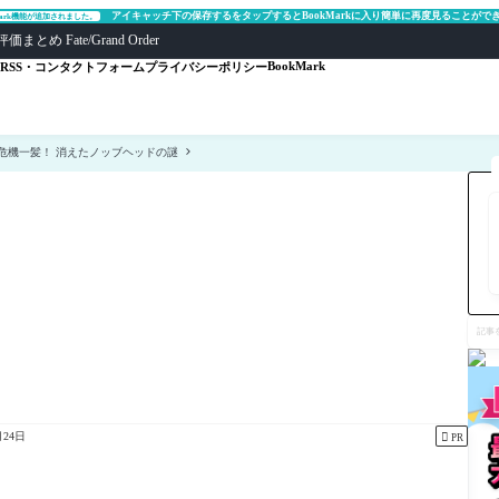
アイキャッチ下の保存するをタップするとBookMarkに入り簡単に再度見ることがで
Mark機能が追加されました。
ate/Grand Order
BookMark
RSS・コンタクトフォーム
プライバシーポリシー
危機一髪！ 消えたノッブヘッドの謎
記
事
を
検
索

月24日
PR