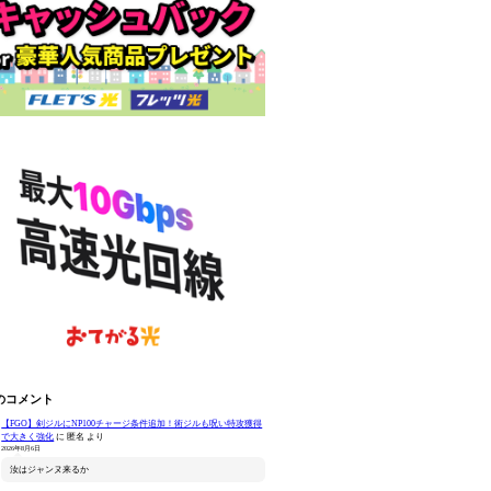
のコメント
【FGO】剣ジルにNP100チャージ条件追加！術ジルも呪い特攻獲得
で大きく強化
に
匿名
より
2026年8月6日
汝はジャンヌ来るか