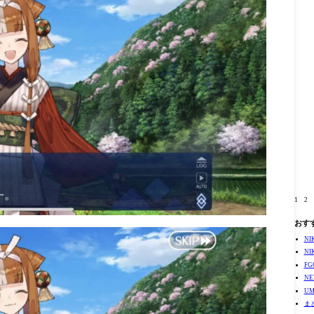
1
2
おす
N
N
F
N
U
ま