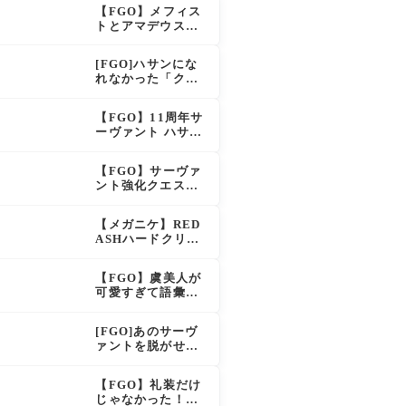
え？！レオニダス
【FGO】メフィス
も超強化で「低レ
トとアマデウスが
アとは思えない」
強化、アマデウス
の反響
強すぎ！？NP20配
[FGO]ハサンにな
布＆Arts44％強化
れなかった「クラ
に「最強でワロ
ス・アサシン」こ
タ」の声
のモブサーヴァン
【FGO】11周年サ
トのキャラがいい
ーヴァント ハサ
ン・サッバーハ(ア
ズライール)の性能
【FGO】サーヴァ
と霊基再臨
ント強化クエスト
第20弾！鬼女紅葉
にNP30追加、ファ
【メガニケ】RED
ントムも大幅強化
ASHハードクリア
後のストーリーで
ラピとレッドフー
【FGO】虞美人が
ドの邂逅が明かさ
可愛すぎて語彙力
れる。ラピの正体
を失うマスター続
の謎そしてレッド
出！「やっぱパイ
フードさん30年寝
[FGO]あのサーヴ
セン」「メガネよ
てた。【勝利の女
ァントを脱がせる
い文明」
神NIKKE】
なんてとんでもな
い！
【FGO】礼装だけ
じゃなかった！