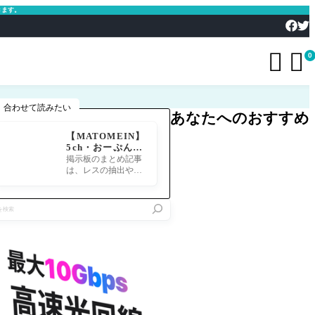
きます。


0
合わせて読みたい
あなたへのおすすめ
【MATOMEIN】
5ch・おーぷん2
ちゃん・したら
掲示板のまとめ記事
ば・ガルちゃん・
は、レスの抽出や整
爆サイ対応｜スマ
形、投稿までの工程
ホでまとめ記事を
が意外と手間のかか
作れるアプリ FG
る作業です。特にス
Oのまとめ記事が
マホで完結させよう
できるまで
とすると、コ