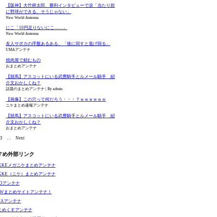
【阪神】大竹耕太郎、勝利インタビューで涙「当たり前
に野球ができる、そうじゃない」
New World Antenna
にこ「10円足りないにこ……」
New World Antenna
友人サポカの序盤あるある。「後に回すと逃げ回る」
UMAアンテナ
焼肉屋で頼むもの
おまとめアンテナ
【競馬】アスコットにいる武豊騎手とルメール騎手 紹
介文おかしくね？
話題のまとめアンテナ
By admin
【画像】この穴って何だろう・・・？ｗｗｗｗｗｗ
ニケまとめ速報アンテナ
【競馬】アスコットにいる武豊騎手とルメール騎手 紹
介文おかしくね？
おまとめアンテナ
3
…
Next
すめ外部リンク
IKKEメガニケまとめアンテナ
IKKE（ニケ）まとめアンテナ
GOアンテナ
EWまとめサイトアンテナ！
MAアンテナ
とめくすアンテナ