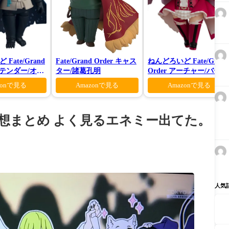
Fate/Grand
Fate/Grand Order キャス
ねんどろいど Fate/Grand
プリテンダー/オベ
ター/諸葛孔明
Order アーチャー/バーヴ
ーティガーン
ァン シー
zonで見る
Amazonで見る
Amazonで見る
ター達の感想まとめ よく見るエネミー出てた。
人気