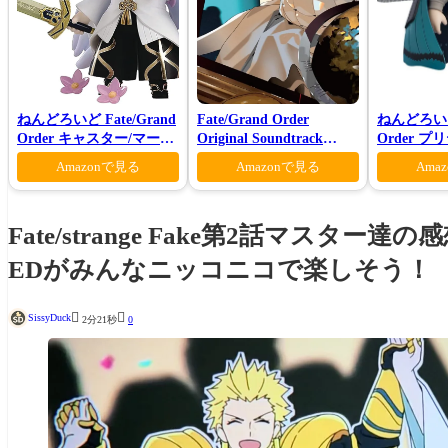
ねんどろいど Fate/Grand
Fate/Grand Order
ねんどろいど 
Order キャスター/マーリ
Original Soundtrack
Order 
ン 花の魔術師Ver.
Ⅶ(初回仕様限定盤)
ロン ヴォ
Amazonで見る
Amazonで見る
Ama
Fate/strange Fake第2話マス
EDがみんなニッコニコで楽しそう！


SissyDuck
2分21秒
0