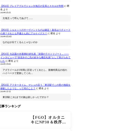
【FGO】プレイアブルでジョン欠地王の宝具とスキルが判明
に
匿
名
より
2026年5月2日
欠地王って呼んであげて……
【FGO】シルエットのサーヴァントなのは確定！真名はリチャード
の弟？それとも声優さん的にアルケイデス？
に
匿名
より
Fate/Grand Order -終局
セイバー/アルトリア ペン
Fate/Gran
2026年4月28日
特異点 冠位時間神殿ソロ
ドラゴン 真名開放 Ver.
Original S
なのはが出てくるんじゃないのか
モン-(完全生産限定版)
VI(初回
Amazonで見る
Amazonで見る
Ama
【FGO】今話題の水着BBの絆礼装「深淵のラストリゾート」――
インタビューで“奈須きのこ氏の好きな概念礼装”として挙げられて
いた
に
匿名
より
2026年1月8日
アズライールが1年間に区切ってくれたし、亜種特異点の頃の
ハイペースで更新してくれ…
【FGO】アフタータイム、マシュの言う「東京駅でこの世の地獄を
体験したような」って何のこと？
に
匿名
より
2026年1月7日
東京駅(これ)までの旅は楽しかったですか？
記事ランキング
【FGO】オルタニ
キにNP30＆秩序特
攻追加で金時超