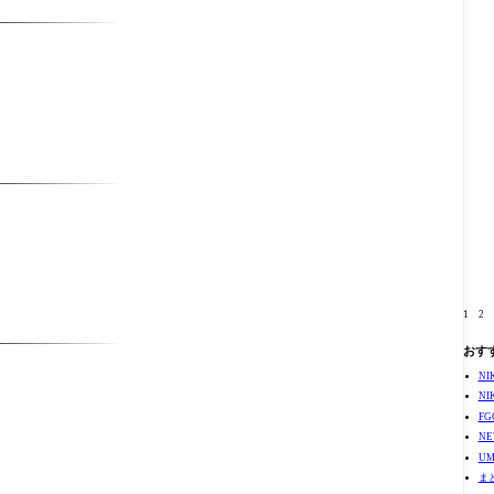
な
1
2
おす
N
N
F
N
U
ま