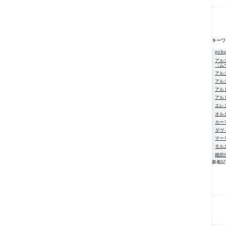
キーワ
pick
アル
〈ム
アル
アル
アル
アル
エレ
オル
カー
ダヴ
マー
モル
織田
新着記
NE