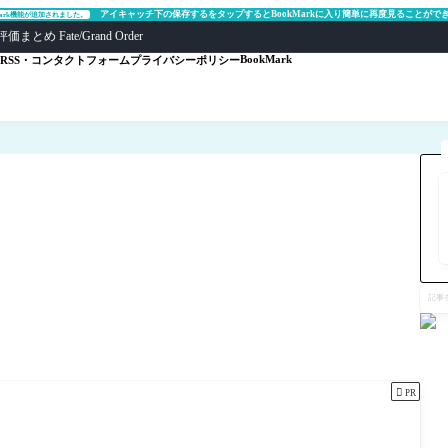
アイキャッチ下の保存するをタップするとBookMarkに入り簡単に再度見ることがで
Mark機能が追加されました。
ate/Grand Order
BookMark
RSS・コンタクトフォーム
プライバシーポリシー
記
事
を
検
索

PR