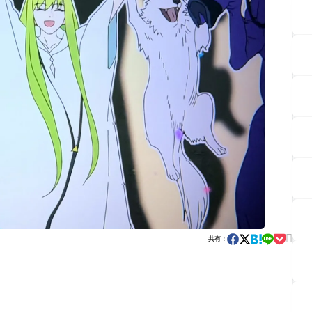

共有：