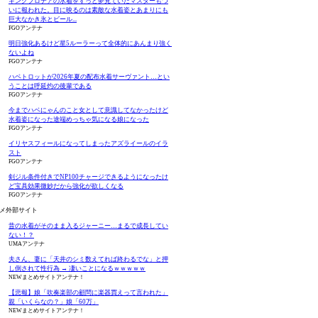
キングプロテアの水着をずっと夢見ていたマスターもつ
いに報われた。目に映るのは素敵な水着姿とあまりにも
巨大なかき氷とビール...
FGOアンテナ
明日強化あるけど星5ルーラーって全体的にあんまり強く
ないよね
FGOアンテナ
ハベトロットが2026年夏の配布水着サーヴァント…とい
うことは呼延灼の後輩である
FGOアンテナ
今までハベにゃんのこと女として意識してなかったけど
水着姿になった途端めっちゃ気になる娘になった
FGOアンテナ
イリヤスフィールになってしまったアズライールのイラ
スト
FGOアンテナ
剣ジル条件付きでNP100チャージできるようになったけ
ど宝具効果微妙だから強化が欲しくなる
FGOアンテナ
メ外部サイト
昔の水着がそのまま入るジャーニー…まるで成長してい
ない！？
UMAアンテナ
夫さん、妻に「天井のシミ数えてれば終わるでな」と押
し倒されて性行為 → 凄いことになるｗｗｗｗｗ
NEWまとめサイトアンテナ！
【悲報】娘「吹奏楽部の顧問に楽器買えって言われた」
親「いくらなの？」娘「60万」
NEWまとめサイトアンテナ！