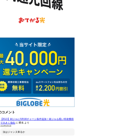
のコメント
【FGO】剣ジルにNP100チャージ条件追加！術ジルも呪い特攻獲得
で大きく強化
に
匿名
より
2026年8月6日
汝はジャンヌ来るか