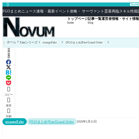

Book
FGOまとめニュース速報・最新イベント攻略・ サーヴァント霊基再臨スキル性能評価まとめ F
トップページ
記事一覧
運営者情報・サイト情報
home
blog
ホーム
Fateシリーズ
strangeFake
[FGOまとめ]Fate/Grand Order

SHARE:

コピー

保存

印刷
strangeFake
[FGOまとめ]Fate/Grand Order
2026年1月11日