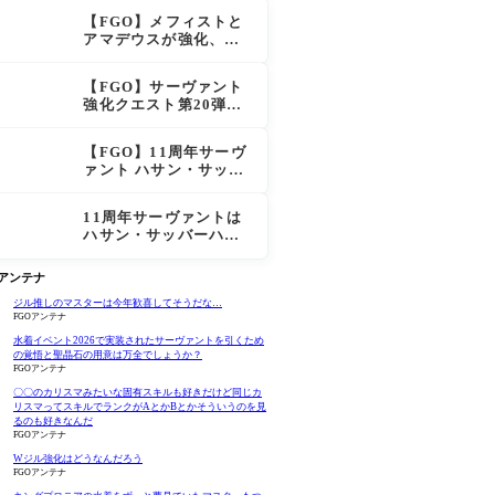
スも超強化で「低レア
【FGO】メフィストと
とは思えない」の反響
アマデウスが強化、ア
マデウス強すぎ！？NP
20配布＆Arts44％強化
【FGO】サーヴァント
に「最強でワロタ」の
強化クエスト第20弾！
声
鬼女紅葉にNP30追加、
ファントムも大幅強化
【FGO】11周年サーヴ
ァント ハサン・サッバ
ーハ(アズライール)の性
能と霊基再臨
11周年サーヴァントは
ハサン・サッバーハ
（アズライール）【FG
O Fes. 2026】「Fate/
Oアンテナ
Grand Order」カルデ
ア放送局 11周年SPまと
ジル推しのマスターは今年歓喜してそうだな…
FGOアンテナ
め
水着イベント2026で実装されたサーヴァントを引くため
の覚悟と聖晶石の用意は万全でしょうか？
FGOアンテナ
〇〇のカリスマみたいな固有スキルも好きだけど同じカ
リスマってスキルでランクがAとかBとかそういうのを見
るのも好きなんだ
FGOアンテナ
Wジル強化はどうなんだろう
FGOアンテナ