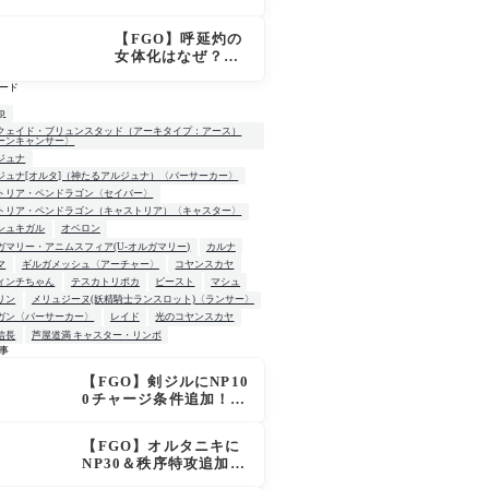
「OVER THE SA
ME SKY -JUNE
【FGO】呼延灼の
-」英霊星行イラス
女体化はなぜ？エ
ト＆登場サーヴァ
ンプーサって何？
ントがピックアッ
ード
モリアーティ教授
プ召喚に登場
との関係
up
クェイド・ブリュンスタッド（アーキタイプ：アース）
ーンキャンサー〉
ジュナ
ジュナ[オルタ]（神たるアルジュナ）〈バーサーカー〉
トリア・ペンドラゴン〈セイバー〉
トリア・ペンドラゴン（キャストリア）〈キャスター〉
シュキガル
オベロン
ガマリー・アニムスフィア(U-オルガマリー)
カルナ
マ
ギルガメッシュ〈アーチャー〉
コヤンスカヤ
ィンチちゃん
テスカトリポカ
ビースト
マシュ
リン
メリュジーヌ(妖精騎士ランスロット)〈ランサー〉
ガン〈バーサーカー〉
レイド
光のコヤンスカヤ
信長
芦屋道満 キャスター・リンボ
事
【FGO】剣ジルにNP10
W
0チャージ条件追加！術
ジルも呪い特攻獲得で
大きく強化
【FGO】オルタニキに
NP30＆秩序特攻追加で
金時超え？！レオニダ