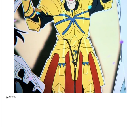

保存する