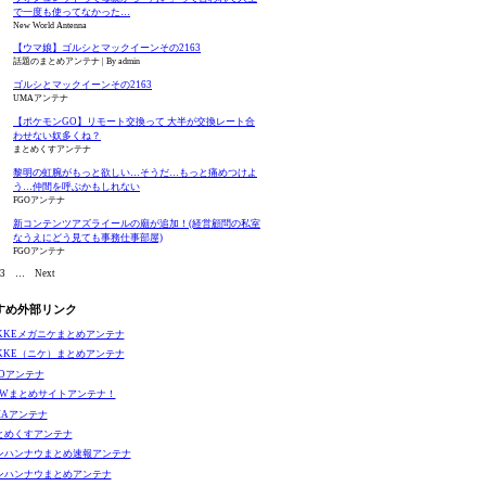
で一度も使ってなかった…
New World Antenna
【ウマ娘】ゴルシとマックイーンその2163
話題のまとめアンテナ
By admin
ゴルシとマックイーンその2163
UMAアンテナ
【ポケモンGO】リモート交換って 大半が交換レート合
わせない奴多くね？
まとめくすアンテナ
黎明の虹腕がもっと欲しい…そうだ…もっと痛めつけよ
う…仲間を呼ぶかもしれない
FGOアンテナ
新コンテンツアズライールの廟が追加！(経営顧問の私室
なうえにどう見ても事務仕事部屋)
FGOアンテナ
3
…
Next
すめ外部リンク
IKKEメガニケまとめアンテナ
IKKE（ニケ）まとめアンテナ
GOアンテナ
EWまとめサイトアンテナ！
MAアンテナ
とめくすアンテナ
ンハンナウまとめ速報アンテナ
ンハンナウまとめアンテナ