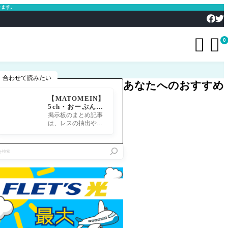
きます。


0
合わせて読みたい
あなたへのおすすめ
【MATOMEIN】
5ch・おーぷん2
ちゃん・したら
掲示板のまとめ記事
ば・ガルちゃん・
は、レスの抽出や整
爆サイ対応｜スマ
形、投稿までの工程
ホでまとめ記事を
が意外と手間のかか
作れるアプリ FG
る作業です。特にス
Oのまとめ記事が
マホで完結させよう
できるまで
とすると、コ