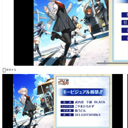

保存する