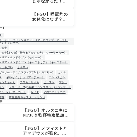
じゃなかった！
「OVER THE SA
ME SKY -JUNE
【FGO】呼延灼の
-」英霊星行イラス
女体化はなぜ？エ
ト＆登場サーヴァ
ンプーサって何？
ントがピックアッ
ード
モリアーティ教授
プ召喚に登場
との関係
up
クェイド・ブリュンスタッド（アーキタイプ：アース）
ーンキャンサー〉
ジュナ
ジュナ[オルタ]（神たるアルジュナ）〈バーサーカー〉
トリア・ペンドラゴン〈セイバー〉
トリア・ペンドラゴン（キャストリア）〈キャスター〉
シュキガル
オベロン
ガマリー・アニムスフィア(U-オルガマリー)
カルナ
マ
ギルガメッシュ〈アーチャー〉
コヤンスカヤ
ィンチちゃん
テスカトリポカ
ビースト
マシュ
リン
メリュジーヌ(妖精騎士ランスロット)〈ランサー〉
ガン〈バーサーカー〉
レイド
光のコヤンスカヤ
信長
芦屋道満 キャスター・リンボ
事
【FGO】オルタニキに
W
NP30＆秩序特攻追加で
金時超え？！レオニダ
スも超強化で「低レア
【FGO】メフィストと
とは思えない」の反響
アマデウスが強化、ア