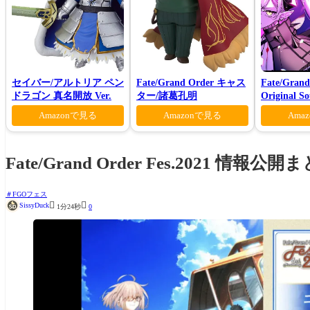
セイバー/アルトリア ペン
Fate/Grand Order キャス
Fate/Grand
ドラゴン 真名開放 Ver.
ター/諸葛孔明
Original S
Amazonで見る
Amazonで見る
Ama
Fate/Grand Order Fes.2021 
FGOフェス


SissyDuck
1分24秒
0