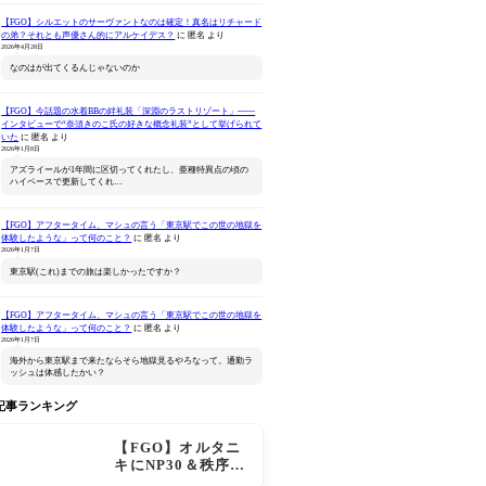
【FGO】シルエットのサーヴァントなのは確定！真名はリチャード
の弟？それとも声優さん的にアルケイデス？
に
匿名
より
2026年4月28日
なのはが出てくるんじゃないのか
【FGO】今話題の水着BBの絆礼装「深淵のラストリゾート」――
インタビューで“奈須きのこ氏の好きな概念礼装”として挙げられて
ねんどろいど Fate/Grand
Fate/Grand Order
Fate/Gran
いた
に
匿名
より
Order アーチャー/バーヴ
Original Soundtrack
Original S
2026年1月8日
ァン シー
VI(初回仕様限定盤)
Ⅶ(初回仕
アズライールが1年間に区切ってくれたし、亜種特異点の頃の
Amazonで見る
Amazonで見る
Ama
ハイペースで更新してくれ…
【FGO】アフタータイム、マシュの言う「東京駅でこの世の地獄を
体験したような」って何のこと？
に
匿名
より
2026年1月7日
東京駅(これ)までの旅は楽しかったですか？
【FGO】アフタータイム、マシュの言う「東京駅でこの世の地獄を
体験したような」って何のこと？
に
匿名
より
2026年1月7日
海外から東京駅まで来たならそら地獄見るやろなって。通勤ラ
ッシュは体感したかい？
記事ランキング
【FGO】オルタニ
キにNP30＆秩序特
攻追加で金時超