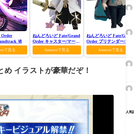
 Order
ねんどろいど Fate/Grand
ねんどろいど Fate/Grand
oundtrack Ⅶ
Order キャスター/マーリ
Order プリテンダー/オベ
ン 花の魔術師Ver.
ロン ヴォーティガーン
zonで見る
Amazonで見る
Amazonで見る
情報公開まとめ イラストが豪華だぞ！
人気