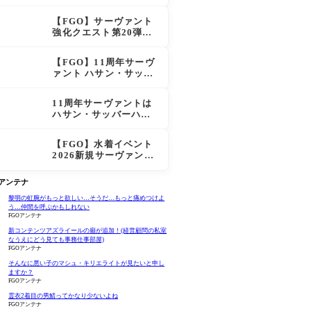
マデウス強すぎ！？NP
20配布＆Arts44％強化
【FGO】サーヴァント
に「最強でワロタ」の
強化クエスト第20弾！
声
鬼女紅葉にNP30追加、
ファントムも大幅強化
【FGO】11周年サーヴ
ァント ハサン・サッバ
ーハ(アズライール)の性
能と霊基再臨
11周年サーヴァントは
ハサン・サッバーハ
（アズライール）【FG
O Fes. 2026】「Fate/
【FGO】水着イベント
Grand Order」カルデ
2026新規サーヴァント
ア放送局 11周年SPまと
公開！水着リリス水着
め
プロテア水着紅閻魔に
Oアンテナ
配布は水着はベトロッ
ト！
黎明の虹腕がもっと欲しい…そうだ…もっと痛めつけよ
う…仲間を呼ぶかもしれない
FGOアンテナ
新コンテンツアズライールの廟が追加！(経営顧問の私室
なうえにどう見ても事務仕事部屋)
FGOアンテナ
そんなに悪い子のマシュ・キリエライトが見たいと申し
ますか？
FGOアンテナ
霊衣2着目の男鯖ってかなり少ないよね
FGOアンテナ