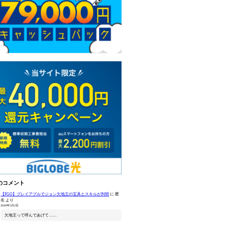
のコメント
【FGO】プレイアブルでジョン欠地王の宝具とスキルが判明
に
匿
名
より
2026年5月2日
欠地王って呼んであげて……