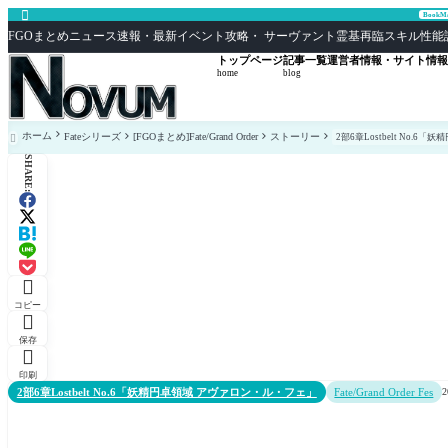

Book
FGOまとめニュース速報・最新イベント攻略・ サーヴァント霊基再臨スキル性能評価まとめ F
トップページ
記事一覧
運営者情報・サイト情報
home
blog
ホーム
Fateシリーズ
[FGOまとめ]Fate/Grand Order
ストーリー
2部6章Lostbelt No.

SHARE:

コピー

保存

印刷
2部6章Lostbelt No.6「妖精円卓領域 アヴァロン・ル・フェ」
Fate/Grand Order Fes