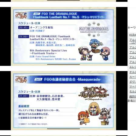
キーワ
pick
アル
〈ム
アル
アル
アル
アル
エレ
オル
カー
ダヴ
マー
モル
織田
新着記
NE