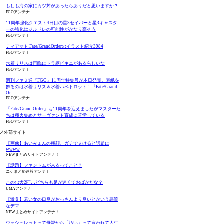
もしも海の家にカツ丼があったらありだと思いますか？
FGOアンテナ
11周年強化クエスト4日目の星3セイバーと星3キャスタ
ーの強化はジルドレの可能性がかなり高そう
FGOアンテナ
ティアマト Fate/GrandOrderのイラスト紹介3984
FGOアンテナ
水着リリスは再臨にトラ柄ビキニがあるらしいな
FGOアンテナ
週刊ファミ通『FGO』11周年特集号が本日発売。表紙を
飾るのは水着リリス＆水着ハベトロット！『Fate/Grand
Or...
FGOアンテナ
『Fate/Grand Order』も11周年を迎えましたがマスターた
ちは種火集めとサーヴァント育成に苦労している
FGOアンテナ
メ外部サイト
【画像】あいみょんの横顔、ガチでヌけると話題に
wwww
NEWまとめサイトアンテナ！
【話題】ファントムが来るってこと？
ニケまとめ速報アンテナ
この忠犬2匹…どちらも足が速くておばかだな？
UMAアンテナ
【激臭】若い女の口臭がおっさんより臭いとかいう悪質
なデマ
NEWまとめサイトアンテナ！
ウォシュレットって母親から「汚い」って言われて人生