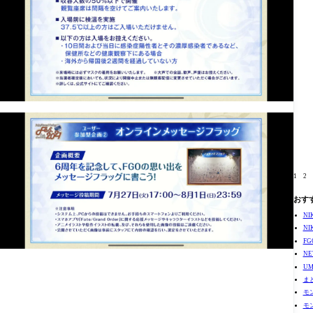
1
2
おす
N
N
F
N
U
ま
モ
モ