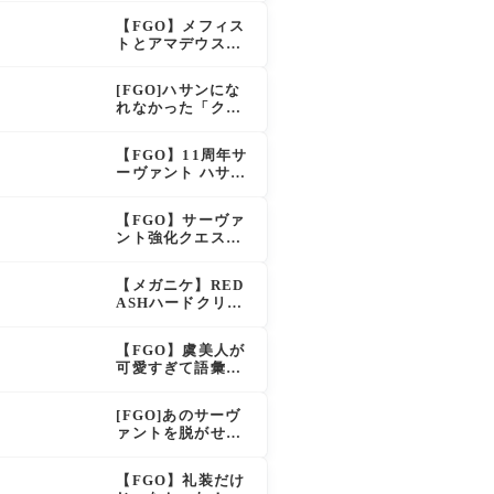
え？！レオニダス
【FGO】メフィス
も超強化で「低レ
トとアマデウスが
アとは思えない」
強化、アマデウス
の反響
強すぎ！？NP20配
[FGO]ハサンにな
布＆Arts44％強化
れなかった「クラ
に「最強でワロ
ス・アサシン」こ
タ」の声
のモブサーヴァン
【FGO】11周年サ
トのキャラがいい
ーヴァント ハサ
ン・サッバーハ(ア
ズライール)の性能
【FGO】サーヴァ
と霊基再臨
ント強化クエスト
第20弾！鬼女紅葉
にNP30追加、ファ
【メガニケ】RED
ントムも大幅強化
ASHハードクリア
後のストーリーで
ラピとレッドフー
【FGO】虞美人が
ドの邂逅が明かさ
可愛すぎて語彙力
れる。ラピの正体
を失うマスター続
の謎そしてレッド
出！「やっぱパイ
フードさん30年寝
[FGO]あのサーヴ
セン」「メガネよ
てた。【勝利の女
ァントを脱がせる
い文明」
神NIKKE】
なんてとんでもな
い！
【FGO】礼装だけ