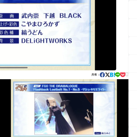

共有：