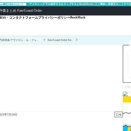
アイキャッチ下の保存するをタップするとBookMarkに入り簡単に再度見ることがで
Mark機能が追加されました。
ate/Grand Order
BookMark
RSS・コンタクトフォーム
プライバシーポリシー
6「妖精円卓領域 アヴァロン・ル・フェ」
Fate/Grand Order Fes
記
事
を
検
索

2021年7月14日
PR