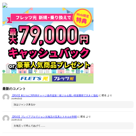
最新のコメント
【FGO】剣ジルにNP100チャージ条件追加！術ジルも呪い特攻獲得で大きく強化
に
匿名
より
2026年8月6日
汝はジャンヌ来るか
【FGO】プレイアブルでジョン欠地王の宝具とスキルが判明
に
匿名
より
2026年5月2日
欠地王って呼んであげて……