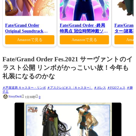
Fate/Grand Order
Fate/Grand Order -終局
Fate/Gra
Original Soundtrack
特異点 冠位時間神殿ソロ
ター/諸葛
VI(初回仕様限定盤)
モン-(完全生産限定版)
Amazonで見る
Amazonで見る
Ama
Fate/Grand Order Fes.2021 サーヴァントのイ
ラスト公開 リンボがかっこいい故！今年も
礼装になるのかな
芦屋道満 キャスター・リンボ
アスクレピオス〈キャスター〉
ガレス
FGOフェス
獅
子王


SissyDuck
1分30秒
0