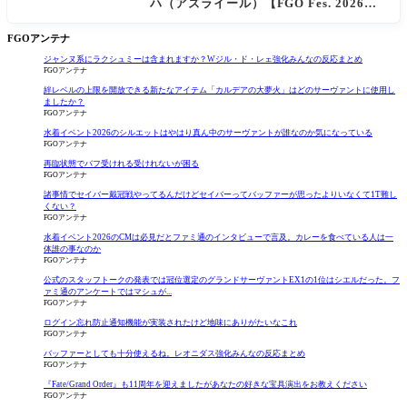
ハ（アズライール）【FGO Fes. 2026】
「Fate/Grand Order」カルデア放送局 1
1周年SPまとめ
FGOアンテナ
ジャンヌ系にラクシュミーは含まれますか？Wジル・ド・レェ強化みんなの反応まとめ
FGOアンテナ
絆レベルの上限を開放できる新たなアイテム「カルデアの大夢火」はどのサーヴァントに使用し
ましたか？
FGOアンテナ
水着イベント2026のシルエットはやはり真ん中のサーヴァントが誰なのか気になっている
FGOアンテナ
再臨状態でバフ受けれる受けれないが困る
FGOアンテナ
諸事情でセイバー戴冠戦やってるんだけどセイバーってバッファーが思ったよりいなくて1T難し
くない？
FGOアンテナ
水着イベント2026のCMは必見だとファミ通のインタビューで言及。カレーを食べている人は一
体誰の事なのか
FGOアンテナ
公式のスタッフトークの発表では冠位選定のグランドサーヴァントEX1の1位はシエルだった。フ
ァミ通のアンケートではマシュが...
FGOアンテナ
ログイン忘れ防止通知機能が実装されたけど地味にありがたいなこれ
FGOアンテナ
バッファーとしても十分使えるね。レオニダス強化みんなの反応まとめ
FGOアンテナ
『Fate/Grand Order』も11周年を迎えましたがあなたの好きな宝具演出をお教えください
FGOアンテナ