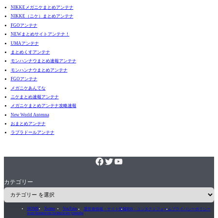
NIKKEメガニケまとめアンテナ
NIKKE（ニケ）まとめアンテナ
FGOアンテナ
NEWまとめサイトアンテナ！
UMAアンテナ
まとめくすアンテナ
モンハンナウまとめ速報アンテナ
モンハンナウまとめアンテナ
FGOアンテナ
メガニケあんてな
ニケまとめ速報アンテナ
メガニケまとめアンテナ攻略速報
New World Antenna
おまとめアンテナ
ラブラドールアンテナ
カテゴリー
HOME
Twitter
YouTube
運営者情報・サイト情報
RSS・コンタクトフォーム
プライバシーポリシー
icon-home
icon-twitter
icon-youtube