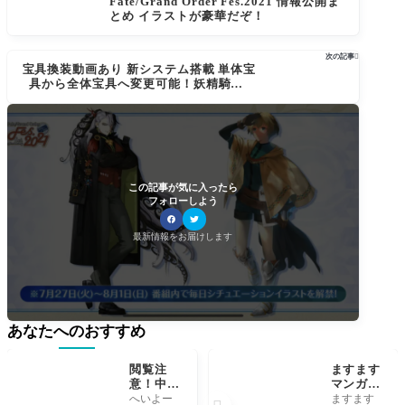
Fate/Grand Order Fes.2021 情報公開ま
とめ イラストが豪華だぞ！
次の記事

宝具換装動画あり 新システム搭載 単体宝
具から全体宝具へ変更可能！妖精騎士ラ
ンスロット宝具換装きたー！パーシヴァ
ルも星４で実装[FGO]
この記事が気に入ったら
フォローしよう
最新情報をお届けします
あなたへのおすすめ
閲覧注
ますます
意！中華
マンガで
リーク？
分かる!F
へいよー
ますます