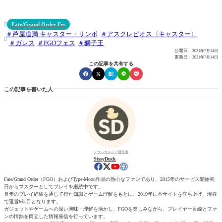
Fate/Grand Order Fes

芦屋道満 キャスター・リンボ
アスクレピオス〈キャスター〉

ガレス
FGOフェス
獅子王
公開日：
2021年7月14日
更新日：
2021年7月14日
この記事を共有する
この記事を書いた人
ノウムカルデア運営者
SissyDuck
Fate/Grand Order（FGO）およびType-Moon作品の熱心なファンであり、2015年のサービス開始初
日からマスターとしてプレイを継続中です。
長年のプレイ経験を通じて得た知識とゲーム理解をもとに、2019年に本サイトを立ち上げ、現在
で運営6年目となります。
ガジェットやゲームへの深い興味・理解を活かし、FGOを楽しみながら、プレイヤー目線とファ
ンの情熱を両立した情報発信を行っています。