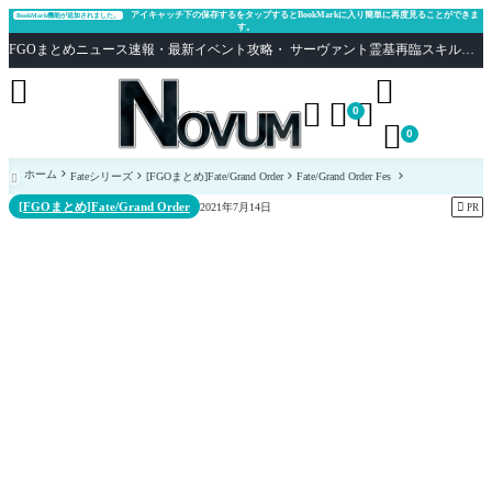
アイキャッチ下の保存するをタップするとBookMarkに入り簡単に再度見ることができま
BookMark機能が追加されました。
す。
FGOまとめニュース速報・最新イベント攻略・ サーヴァント霊基再臨スキル性能評価まとめ Fate/Grand Order





0

0
ホーム
Fateシリーズ
[FGOまとめ]Fate/Grand Order
Fate/Grand Order Fes

[FGOまとめ]Fate/Grand Order

2021年7月14日
PR