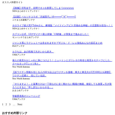
オススメ外部サイト
【画像】巨乳女子、谷間でネコを飼育してしまうwwwwww
NEWまとめサイトアンテナ！
【話題】ペルソナコラボ「天城雪子」ｷﾀ━━━(ﾟ∀ﾟ)━━━!!
ニケまとめ速報アンテナ
ホロライブ超人気VTuberさん、劇場版『メイドインアビス 目覚める神秘』の主題歌を担当へ！！
NEWまとめサイトアンテナ！
カプコン公式 UIデザイナー新人研修「UI研修」が実装まで進みました！
モンハンナウまとめアンテナ
ジャンヌ系にラクシュミーは含まれますか？Wジル・ド・レェ強化みんなの反応まとめ
FGOアンテナ
ルラちは、あの性格で大きいから好き。
UMAアンテナ
偉人の発見をおしゃれに身につけよう！ ニュートンとガリレオの有名な発見をモチーフにした、
クールタッチTシャツ&ト...
New World Antenna
【反ワクチン情報を信じる人の60％以上はワクチンを接種・東大と東北大が3万1000人を調査】
ワクチン忌避と、信じている誤...
New World Antenna
「やりますよ！」と返事だけは一丁前なのに全く動かない職場の無能、催促しても放置→引き取
ろうとすると「申し訳ないからやる」...
おまとめアンテナ
学級委員長のトレーニング
UMAアンテナ
1
2
3
…
Next
おすすめ外部リンク