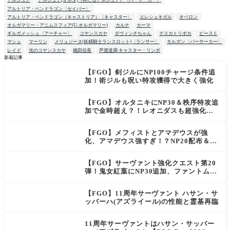
アルジュナ
アルジュナ[オルタ]（神たるアルジュナ）〈バーサーカー〉
アルトリア・ペンドラゴン〈セイバー〉
アルトリア・ペンドラゴン（キャストリア）〈キャスター〉
エレシュキガル
オベロン
オルガマリー・アニムスフィア(U-オルガマリー)
カルナ
カーマ
ギルガメッシュ〈アーチャー〉
コヤンスカヤ
ダヴィンチちゃん
テスカトリポカ
ビースト
マシュ
マーリン
メリュジーヌ(妖精騎士ランスロット)〈ランサー〉
モルガン〈バーサーカー〉
レイド
光のコヤンスカヤ
織田信長
芦屋道満 キャスター・リンボ
新着記事
【FGO】剣ジルにNP100チャージ条件追
NEW
加！術ジルも呪い特攻獲得で大きく強化
【FGO】オルタニキにNP30＆秩序特攻追
加で金時超え？！レオニダスも超強化で
「低レアとは思えない」の反響
【FGO】メフィストとアマデウスが強
化、アマデウス強すぎ！？NP20配布＆Ar
ts44％強化に「最強でワロタ」の声
【FGO】サーヴァント強化クエスト第20
弾！鬼女紅葉にNP30追加、ファントムも
大幅強化
【FGO】11周年サーヴァント ハサン・サ
ッバーハ(アズライール)の性能と霊基再臨
11周年サーヴァントはハサン・サッバー