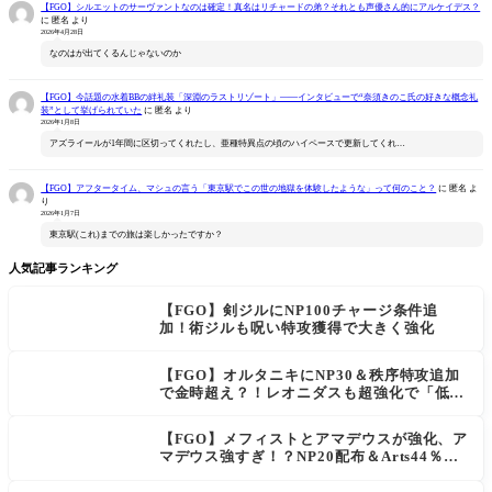
【FGO】シルエットのサーヴァントなのは確定！真名はリチャードの弟？それとも声優さん的にアルケイデス？
に
匿名
より
2026年4月28日
なのはが出てくるんじゃないのか
【FGO】今話題の水着BBの絆礼装「深淵のラストリゾート」――インタビューで“奈須きのこ氏の好きな概念礼
装”として挙げられていた
に
匿名
より
2026年1月8日
アズライールが1年間に区切ってくれたし、亜種特異点の頃のハイペースで更新してくれ…
【FGO】アフタータイム、マシュの言う「東京駅でこの世の地獄を体験したような」って何のこと？
に
匿名
よ
り
2026年1月7日
東京駅(これ)までの旅は楽しかったですか？
人気記事ランキング
【FGO】剣ジルにNP100チャージ条件追
加！術ジルも呪い特攻獲得で大きく強化
【FGO】オルタニキにNP30＆秩序特攻追加
で金時超え？！レオニダスも超強化で「低レ
アとは思えない」の反響
【FGO】メフィストとアマデウスが強化、ア
マデウス強すぎ！？NP20配布＆Arts44％強
化に「最強でワロタ」の声