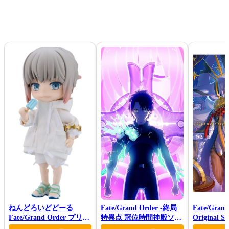
ねんどろいどどーる
Fate/Grand Order -終局
Fate/Grand
Fate/Grand Order プリテ
特異点 冠位時間神殿ソロ
Original S
ンダー/オベロン 爽やかサ
モン-(完全生産限定版)
VI(初回仕