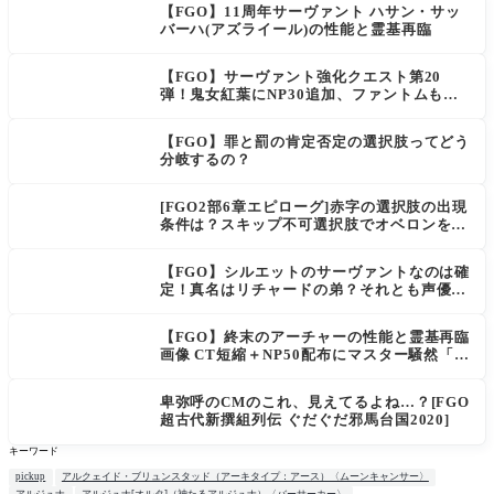
【FGO】11周年サーヴァント ハサン・サッ
バーハ(アズライール)の性能と霊基再臨
【FGO】サーヴァント強化クエスト第20
弾！鬼女紅葉にNP30追加、ファントムも大
幅強化
【FGO】罪と罰の肯定否定の選択肢ってどう
分岐するの？
[FGO2部6章エピローグ]赤字の選択肢の出現
条件は？スキップ不可選択肢でオベロンを疑
う選択肢を選ぶと好感度（察しのよさ？）が
上がり出てくる
【FGO】シルエットのサーヴァントなのは確
定！真名はリチャードの弟？それとも声優さ
ん的にアルケイデス？
【FGO】終末のアーチャーの性能と霊基再臨
画像 CT短縮＋NP50配布にマスター騒然「普
通に強い」「サポ性能高すぎ」
卑弥呼のCMのこれ、見えてるよね…？[FGO
超古代新撰組列伝 ぐだぐだ邪馬台国2020]
キーワード
pickup
アルクェイド・ブリュンスタッド（アーキタイプ：アース）〈ムーンキャンサー〉