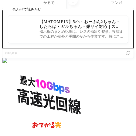

今年の水
GO 第25
かるでら
マンガで
着サーヴ
4話 ふた
っくす！
分かる!FG
合わせて読みたい
ァント予
りの問題
うーん、
O第254話
想、真贋
「この婚
ありそう
ふたりの
【MATOMEIN】5ch・おーぷん2ちゃん・
や如何に
姻届けを
ななさそ
問題 https://
したらば・ガルちゃん・爆サイ対応｜スマ
[FGO水
出しちゃ
うな判別
www.fate-g
ホでまとめ記事を作れるアプリ FGOのまと
着]
えばメア
掲示板のまとめ記事は、レスの抽出や整形、投稿ま
つきにく
o.jp/manga_
め記事ができるまで
リー・ペ
での工程が意外と手間のかかる作業です。特にスマ
いところ
fgo3/comic2
ンドラゴ
ホで完結させようとすると、コ
えっちゃ
54.html 抑
ンになる
んやライ
止力のオ
記
んだも
ダーさん
ルガマリ
事
ん」6月3
は嬉しい
ーw
を
0日更新
んです
検
オルガマ
が、真偽
索
リーが抑
止力