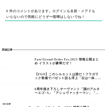
0
件のコメントがあります。ログインも名前・メアドも
いらないので気軽にどうぞ〜喧嘩はしないでね！
関連記事
Fate/Grand Order Fes.2021 情報公開まと
め イラストが豪華だぞ！
【FGO】このシルエットは誰だ！フラガラ
ック装備でバゼット説も浮上「左は一体…」
【FGO Fes.2025】
6周年描き下ろしサーヴァント「謎のアルタ
ーエゴ･Λ」「アシュヴァッターマン」「卑
弥呼」「イアソン」公開！メルトと卑弥呼可
愛い！

前の記事