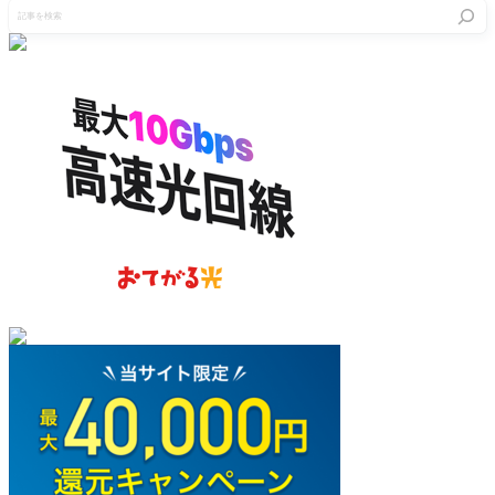
記
事
を
検
索