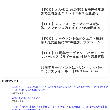
【FGO】オルタニキにNP30＆秩序特攻追
加で金時超え？！レオニダスも超強化で
「低レアとは思えない」の反響
【FGO】メフィストとアマデウスが強
化、アマデウス強すぎ！？NP20配布＆Ar
ts44％強化に「最強でワロタ」の声
【FGO】サーヴァント強化クエスト第20
弾！鬼女紅葉にNP30追加、ファントムも
大幅強化
【FGO】11周年サーヴァント ハサン・サ
ッバーハ(アズライール)の性能と霊基再臨
11周年サーヴァントはハサン・サッバー
ハ（アズライール）【FGO Fes. 2026】
「Fate/Grand Order」カルデア放送局 1
1周年SPまとめ
FGOアンテナ
〇〇のカリスマみたいな固有スキルも好きだけど同じカリスマってスキルでランクがAとかBとか
そういうのを見るのも好きなんだ
FGOアンテナ
Wジル強化はどうなんだろう
FGOアンテナ
キングプロテアの水着をずっと夢見ていたマスターもついに報われた。目に映るのは素敵な水着
姿とあまりにも巨大なかき氷とビール...