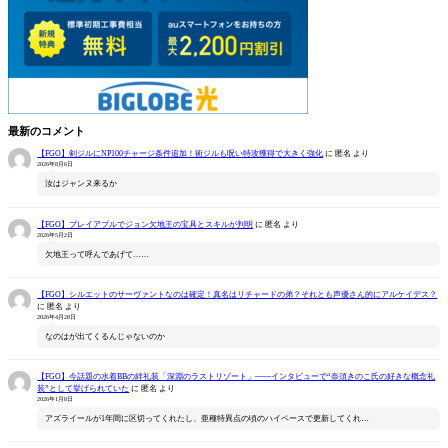
最新のコメント
【FGO】剣ジルにNP100チャージ条件追加！術ジルも呪い特攻獲得で大きく強化
に
匿名
より
2026年8月6日
汝はジャンヌ来るか
【FGO】プレイアブルでジョン欠地王の宝具とスキルが判明
に
匿名
より
2026年5月2日
欠地王って呼んであげて……
【FGO】シルエットのサーヴァントなのは確定！真名はリチャードの弟？それとも声優さん的にアルケイデス？
に
匿名
より
2026年4月28日
なのはが出てくるんじゃないのか
【FGO】今話題の水着BBの絆礼装「深淵のラストリゾート」――インタビューで“奈須きのこ氏の好きな概念礼
装”として挙げられていた
に
匿名
より
2026年1月8日
アズライールが1年間に区切ってくれたし、亜種特異点の頃のハイペースで更新してくれ…