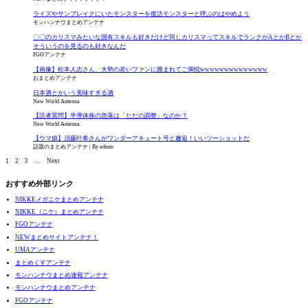
ライズやサンブレイクにいたモンスターを復活モンスターと呼ぶのはやめよう
モンハンナウまとめアンテナ
〇〇のカリスマみたいな固有スキルも好きだけど同じカリスマってスキルでランクがAとかBとか
そういうのを見るのも好きなんだ
FGOアンテナ
【画像】松本人志さん、大勢の若いファンに囲まれてご満悦wwwwwwwwwwwwww
おまとめアンテナ
日本酒とかいう美味すぎる酒
New World Antenna
【読者質問】半導体株の急落は「ただの調整」なのか？
New World Antenna
【ウマ娘】須藤叶希さんがワンダーアキュート号と邂逅！いいツーショットだ
話題のまとめアンテナ
By admin
1
2
3
…
Next
おすすめ外部リンク
NIKKEメガニケまとめアンテナ
NIKKE（ニケ）まとめアンテナ
FGOアンテナ
NEWまとめサイトアンテナ！
UMAアンテナ
まとめくすアンテナ
モンハンナウまとめ速報アンテナ
モンハンナウまとめアンテナ
FGOアンテナ