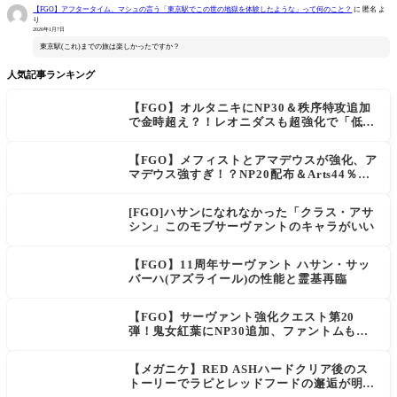
【FGO】アフタータイム、マシュの言う「東京駅でこの世の地獄を体験したような」って何のこと？
に
匿名
よ
り
2026年1月7日
東京駅(これ)までの旅は楽しかったですか？
人気記事ランキング
【FGO】オルタニキにNP30＆秩序特攻追加
で金時超え？！レオニダスも超強化で「低レ
アとは思えない」の反響
【FGO】メフィストとアマデウスが強化、ア
マデウス強すぎ！？NP20配布＆Arts44％強
化に「最強でワロタ」の声
[FGO]ハサンになれなかった「クラス・アサ
シン」このモブサーヴァントのキャラがいい
【FGO】11周年サーヴァント ハサン・サッ
バーハ(アズライール)の性能と霊基再臨
【FGO】サーヴァント強化クエスト第20
弾！鬼女紅葉にNP30追加、ファントムも大
幅強化
【メガニケ】RED ASHハードクリア後のス
トーリーでラピとレッドフードの邂逅が明か