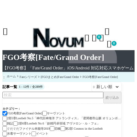





0

0
FGO考察[Fate/Grand Order]
【FGO考察】「Fate/Grand Order」iOS/Android 対応対応スマホゲーム
ホーム
Fateシリーズ
[FGOまとめ]Fate/Grand Order
FGO考察[Fate/Grand Order]

記事一覧
1 - 12件 / 全289件

絞り込み
カテゴリー
FGO考察[Fate/Grand Order]
サーヴァント
2部5章Lostbelt No.5「神代巨神海洋 アトランティス」「星間都市山脈 オリュンポ
ス」
雑記
2部6章Lostbelt No.6「妖精円卓領域 アヴァロン・ル・フェ」
ぐだぐだファイナル本能寺2019
召喚
第2部 Cosmos in the Lostbelt
水着サーヴァント
イベント