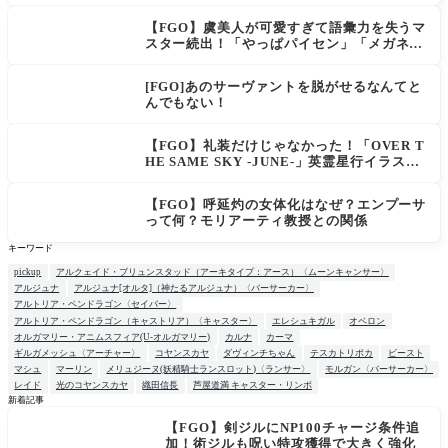
される。ラピの正体の謎そしてレッドフード
さん30年寝てた。【勝利の女神NIKKE】
【FGO】虞美人が可愛すぎて語彙力を失うマ
スター続出！「やっぱパイセン」「メガネよ
い文明」
[FGO]あのサーヴァントを脱がせるなんてと
んでもない！
【FGO】礼装だけじゃなかった！「OVER T
HE SAME SKY -JUNE-」英霊星行イラスト
＆登場サーヴァントがピックアップ召喚に登
場
【FGO】呼延灼の女体化はなぜ？エンプーサ
って何？モリアーティ教授との関係
キーワード
pickup
アルクェイド・ブリュンスタッド（アーキタイプ：アース）〈ムーンキャンサー〉
アルジュナ
アルジュナ[オルタ]（神たるアルジュナ）〈バーサーカー〉
アルトリア・ペンドラゴン〈セイバー〉
アルトリア・ペンドラゴン（キャストリア）〈キャスター〉
エレシュキガル
オベロン
オルガマリー・アニムスフィア(U-オルガマリー)
カルナ
カーマ
ギルガメッシュ〈アーチャー〉
コヤンスカヤ
ダヴィンチちゃん
テスカトリポカ
ビースト
マシュ
マーリン
メリュジーヌ(妖精騎士ランスロット)〈ランサー〉
モルガン〈バーサーカー〉
レイド
光のコヤンスカヤ
織田信長
芦屋道満 キャスター・リンボ
新着記事
【FGO】剣ジルにNP100チャージ条件追
NEW
加！術ジルも呪い特攻獲得で大きく強化