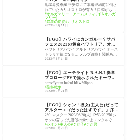
地獄界曼荼羅 平安京にて本編登場前に倒さ
れていたカリオストロが有力？口調がもの
オルガマリー・アニムスフィア(U-オルガ
すごくリンボ
マリー)
異星の使徒
カリオストロ
2023年9月11日
FGO考察[Fate/Grand O
rder]
【FGO】ハワイにカンガルー？サバ
フェス2023の舞台ハワトリア、オー
ストラリア要素も混ざってる？舞台考
ハワトリアハワイ アルトリアハワイ オース
察
トラリア気になる… メルブ遺跡も関係あ
2023年8月14日
る？
FGO考察[Fate/Grand O
rder]
【FGO】エーテライト R.A.N.I 奏章
プロローグPVで提示されたキーワー
ド、奏章Iペーパームーンで使われた
https://youtu.be/coLbKwM8pno
聖杯戦争
キーワード考察
2023年6月21日
FGO考察[Fate/Grand O
rder]
【FGO】シオン「彼女(主人公)だって
アルターエゴだったはずです。」序章
の入館エラー等、主人公の根幹に関わ
269: マスター 2023/06/20(火) 12:53:20.256 シ
る要素なのでは？
オンの言ってた普段の糞つよメンタルぐだ
シオン
主人公
ぐだ子
ぐだ男
じゃなくて一般マスターとしてのぐだだっ
2023年6月20日
たんじゃね
FGO考察[Fate/Grand O
rder]