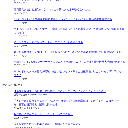
FGOアンテナ
明日強化あるけど星5ルーラーって全体的にあんまり強くないよね
FGOアンテナ
ハベトロットが2026年夏の配布水着サーヴァント…ということは呼延灼の後輩である
FGOアンテナ
今までハベにゃんのこと女として意識してなかったけど水着姿になった途端めっちゃ気になる娘
になった
FGOアンテナ
イリヤスフィールになってしまったアズライールのイラスト
FGOアンテナ
剣ジル条件付きでNP100チャージできるようになったけど宝具効果微妙だから強化が欲しくなる
FGOアンテナ
水着イベント2026はシーサーハベにゃんとトラ柄ビキニリリスを伴う沖縄怪獣大決戦の夏である
FGOアンテナ
Wジルドレのスキル強化が実装！剣ジルはジャンヌ系または星属性の味方がいるとNP100チャー
ジ！？
FGOアンテナ
オススメ外部サイト
【画像】同級生「迷彩服って効果ないだろ」 それではこちらをごらんください
話題のまとめアンテナ
By admin
「人の神経を逆撫でする天才」”日本で一番悪い男”福岡県議会のドンの「ネパールは天国だっ
た」発言に批判続出…隣県の熊本は地...
NEWまとめサイトアンテナ！
夜に食べるアイスおいち！「きーん」ってするち。
UMAアンテナ
ワイが受けた性的いじめと虐待で打線組んだｗｗｗｗｗｗ
NEWまとめサイトアンテナ！