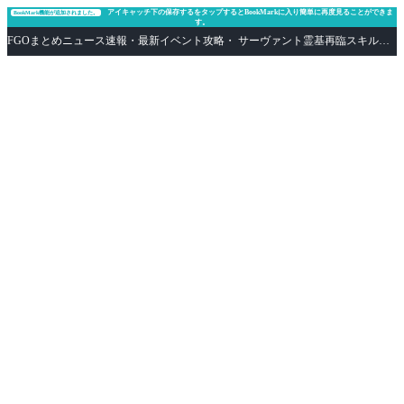
アイキャッチ下の保存するをタップするとBookMarkに入り簡単に再度見ることができま
BookMark機能が追加されました。
す。
FGOまとめニュース速報・最新イベント攻略・ サーヴァント霊基再臨スキル性能評価まとめ Fate/Grand Order