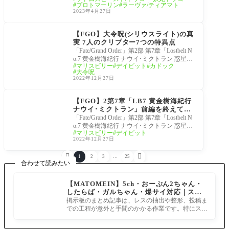
考察 余がソ
プロトマーリン
ラーヴァ/ティアマト
2023年4月27日
FGO考察[Fate/Grand O
rder]
【FGO】大令呪(シリウスライト)の真
実 7人のクリプター7つの特異点
「Fate/Grand Order」第2部 第7章「Lostbelt N
o.7 黄金樹海紀行 ナウイ･ミクトラン 惑星を
マリスビリー
デイビット
カドック
統べるもの」(前編)にてデイビットより大令
大令呪
呪の真
2022年12月27日
FGO考察[Fate/Grand O
rder]
【FGO】2第7章「LB7 黄金樹海紀行
ナウイ･ミクトラン」前編を終えての
マリスビリー、デイビット考察 ネタ
「Fate/Grand Order」第2部 第7章「Lostbelt N
バレ注意
o.7 黄金樹海紀行 ナウイ･ミクトラン 惑星を
マリスビリー
デイビット
統べるもの」(前編)デイビット、マリスビリ
2022年12月27日
ー考察


1
2
3
…
25
合わせて読みたい
【MATOMEIN】5ch・おーぷん2ちゃん・
したらば・ガルちゃん・爆サイ対応｜スマ
ホでまとめ記事を作れるアプリ FGOのまと
掲示板のまとめ記事は、レスの抽出や整形、投稿ま
め記事ができるまで
での工程が意外と手間のかかる作業です。特にスマ
ホで完結させようとすると、コ