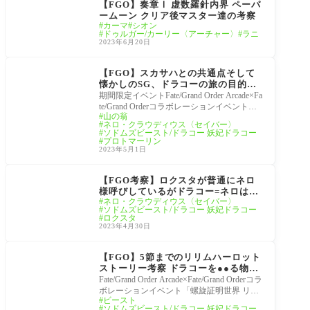
【FGO】奏章Ⅰ 虚数羅針内界 ペーパ
ームーン クリア後マスター達の考察
カーマ
シオン
ドゥルガー/カーリー〈アーチャー〉
ラニ
2023年6月20日
FGO考察[Fate/Grand O
rder]
【FGO】スカサハとの共通点そして
懐かしのSG、ドラコーの旅の目的が
判明。リリムハーロット14節と15節
期間限定イベントFate/Grand Order Arcade×Fa
の画像付きダイジェストとマスター達
te/Grand Orderコラボレーションイベント
山の翁
の感想・考察
「螺旋証明世界 リリムハーロット ～喝采な
ネロ・クラウディウス〈セイバー〉
き薔薇～ネロ
ソドムズビースト/ドラコー 妖妃ドラコー
プロトマーリン
2023年5月1日
FGO考察[Fate/Grand O
rder]
【FGO考察】ロクスタが普通にネロ
様呼びしているがドラコー=ネロは確
ネロ・クラウディウス〈セイバー〉
定なのか？「三度落陽を迎えた後、ひ
ソドムズビースト/ドラコー 妖妃ドラコー
とり事切れるはずの運命からはずれた
ロクスタ
イフの姿。」
2023年4月30日
FGO考察[Fate/Grand O
rder]
【FGO】5節までのリリムハーロット
ストーリー考察 ドラコーを●●る物
語？
Fate/Grand Order Arcade×Fate/Grand Orderコラ
ボレーションイベント「螺旋証明世界 リリ
ビースト
ムハーロット ～喝采なき薔薇～ ストーリー
ソドムズビースト/ドラコー 妖妃ドラコー