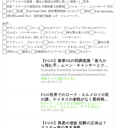
アイアイエーの春風 ～魔女と愉快な仲間と新しい冒険～
宝具
見参！ラスベガス御前試合 水着剣豪七色勝負
バトル・イン・ニューヨーク 2019
礼装
Fate/Grand Order -絶対魔獣戦線バビロニア-
冠位
CBC
Fate/Apocrypha
2部4章Lostbelt No.4「創世滅亡輪廻 ユガ・クシェートラ」
タグ
オデュッセウス
マシュ
オルガマリー・アニムスフィア(U-オルガマリー)
モルガン〈バーサーカー〉
マリスビリー
神を撃ち落とす日
マーリン
アルジュナ[オルタ]（神たるアルジュナ）〈バーサーカー〉
デイヴィット・ブルーブック
ネロ・クラウディウス〈セイバー〉
藤丸立香
ギャラハッド
イシュタル
ジークフリート すまないさん
キリシュタリア
沖田さん
虞美人
言峰綺礼(ラスプーチン)
冠位
キルケー
FGO考察[Fate/Grand O
rder]
【FGO】奏章IIIの同調意識「後ろか
ら指む手」ムーン・キャンサーとクラ
スのムーンキャンサー考察
Screenshot Screenshot Screenshot Screenshot Scr
eenshot Screenshot Screenshot Screenshot Screen
BBドバイ(BBコスモ)
shot Screenshot Screenshot Screenshot Screensho
2024年9月21日
t
FGO考察[Fate/Grand O
rder]
FGO世界でのロード・エルメロイII世
の謎。ケイネスの参戦がなく聖杯戦争
ロード・エルメロイII世
ディルムッド
が一回しか行われていないのでII世は
ケイネス・エルメロイ・アーチボルト
存在しないのでは？
2023年11月12日
FGO考察[Fate/Grand O
rder]
【FGO】異星の使徒 伯爵の正体は？
マスター達の真名考察