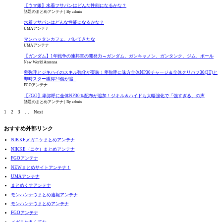
【ウマ娘】水着フサパンはどんな性能になるかな？
話題のまとめアンテナ
By admin
水着フサパンはどんな性能になるかな？
UMAアンテナ
マンハッタンカフェ、バレてきたな
UMAアンテナ
【ガンダム】1年戦争の連邦軍の開発力→ガンダム、ガンキャノン、ガンタンク、ジム、ボール
New World Antenna
卑弥呼とジキハイのスキル強化が実装！卑弥呼に味方全体NP30チャージ＆全体クリバフ30(3T)と
即時スター獲得24個が追...
FGOアンテナ
【FGO】卑弥呼に全体NP30％配布が追加！ジキル＆ハイドも大幅強化で「強すぎる」の声
話題のまとめアンテナ
By admin
1
2
3
…
Next
おすすめ外部リンク
NIKKEメガニケまとめアンテナ
NIKKE（ニケ）まとめアンテナ
FGOアンテナ
NEWまとめサイトアンテナ！
UMAアンテナ
まとめくすアンテナ
モンハンナウまとめ速報アンテナ
モンハンナウまとめアンテナ
FGOアンテナ
メガニケあんてな