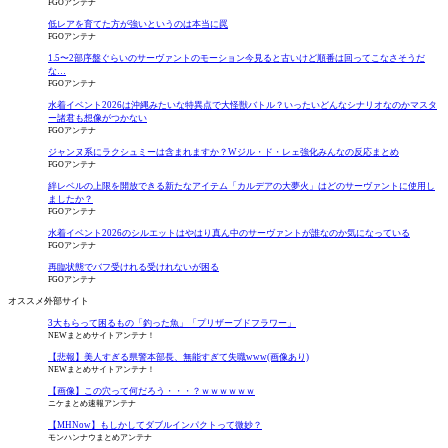
FGOアンテナ
低レアを育てた方が強いというのは本当に罠
FGOアンテナ
1.5〜2部序盤ぐらいのサーヴァントのモーション今見ると古いけど順番は回ってこなさそうだ
な…
FGOアンテナ
水着イベント2026は沖縄みたいな特異点で大怪獣バトル？いったいどんなシナリオなのかマスタ
ー諸君も想像がつかない
FGOアンテナ
ジャンヌ系にラクシュミーは含まれますか？Wジル・ド・レェ強化みんなの反応まとめ
FGOアンテナ
絆レベルの上限を開放できる新たなアイテム「カルデアの大夢火」はどのサーヴァントに使用し
ましたか？
FGOアンテナ
水着イベント2026のシルエットはやはり真ん中のサーヴァントが誰なのか気になっている
FGOアンテナ
再臨状態でバフ受けれる受けれないが困る
FGOアンテナ
オススメ外部サイト
3大もらって困るもの「釣った魚」「プリザーブドフラワー」
NEWまとめサイトアンテナ！
【悲報】美人すぎる県警本部長、無能すぎて失職www(画像あり)
NEWまとめサイトアンテナ！
【画像】この穴って何だろう・・・？ｗｗｗｗｗｗ
ニケまとめ速報アンテナ
【MHNow】もしかしてダブルインパクトって微妙？
モンハンナウまとめアンテナ