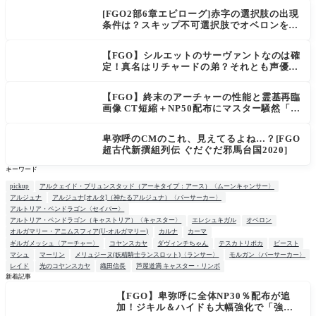
[FGO2部6章エピローグ]赤字の選択肢の出現
条件は？スキップ不可選択肢でオベロンを疑
う選択肢を選ぶと好感度（察しのよさ？）が
上がり出てくる
【FGO】シルエットのサーヴァントなのは確
定！真名はリチャードの弟？それとも声優さ
ん的にアルケイデス？
【FGO】終末のアーチャーの性能と霊基再臨
画像 CT短縮＋NP50配布にマスター騒然「普
通に強い」「サポ性能高すぎ」
卑弥呼のCMのこれ、見えてるよね…？[FGO
超古代新撰組列伝 ぐだぐだ邪馬台国2020]
キーワード
pickup
アルクェイド・ブリュンスタッド（アーキタイプ：アース）〈ムーンキャンサー〉
アルジュナ
アルジュナ[オルタ]（神たるアルジュナ）〈バーサーカー〉
アルトリア・ペンドラゴン〈セイバー〉
アルトリア・ペンドラゴン（キャストリア）〈キャスター〉
エレシュキガル
オベロン
オルガマリー・アニムスフィア(U-オルガマリー)
カルナ
カーマ
ギルガメッシュ〈アーチャー〉
コヤンスカヤ
ダヴィンチちゃん
テスカトリポカ
ビースト
マシュ
マーリン
メリュジーヌ(妖精騎士ランスロット)〈ランサー〉
モルガン〈バーサーカー〉
レイド
光のコヤンスカヤ
織田信長
芦屋道満 キャスター・リンボ
新着記事
【FGO】卑弥呼に全体NP30％配布が追
NEW
加！ジキル＆ハイドも大幅強化で「強す