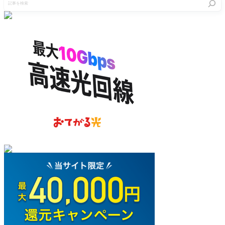
事
を
検
索