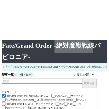
Fate/Grand Order -絶対魔獣戦線バ
ビロニア-
ホーム
Fateシリーズ
[FGOまとめ]Fate/Grand Order
ストーリー
Fate/Grand Order -絶対魔獣戦線バビ

記事一覧
1 - 12件 / 全25件

絞り込み
カテゴリー
Fate/Grand Order -絶対魔獣戦線バビロニア-
FGOアニメ
サーヴァント
FGO考察[Fate/Grand Order]
第1部 Observer on Timeless Temple
TVアニメ
Fate/Grand Order Fes. 2019 ～カルデアパーク～
雑記
礼装
召喚
水着サーヴァント
MELTY BLOOD: TYPE LUMINA