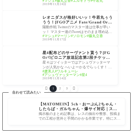
マシュ
藤丸立香
エルキドゥ
牛若丸
トの一つに上がるであろう名シーン
て牛若丸が… 牛若やだよぅ 参照元: ・Fate/G
2019年11月24日
rand O
Fate/Grand Order -絶対
魔獣戦線バビロニア-
レオニダスが格好いいッ！牛若丸ぅう
うう！[FGOアニメ Fate/Grand Orde
r -絶対魔獣戦線バビロニア-]Episode
陽動作戦 Twitterのマスター達は仕事が早い
7Twitterまとめ 今週もアナちゃんが
ッ！ マスター達のTweetはそのまま埋め込み
マシュ
マーリン
ソロモン
藤丸立香
可愛いッ！
させて頂いてます フォウ君こんな強かった
2019年11月17日
のか 7#
サーヴァント
星4配布どのサーヴァント貰う？[FG
Oバビロニア放送記念第2段チケット]
マスター達の候補は？
星４はツイッターではアシュヴァッターマ
ンが人気かな へいよーかるでらっくす！ ス
虞美人
ワルキューレ
カスカシステム対応サーヴァントもいいで
アシュヴァッターマン
星4
すが
2019年11月14日


1
2
3
合わせて読みたい
【MATOMEIN】5ch・おーぷん2ちゃん・
したらば・ガルちゃん・爆サイ対応｜スマ
ホでまとめ記事を作れるアプリ FGOのまと
掲示板のまとめ記事は、レスの抽出や整形、投稿ま
め記事ができるまで
での工程が意外と手間のかかる作業です。特にスマ
ホで完結させようとすると、コ
記