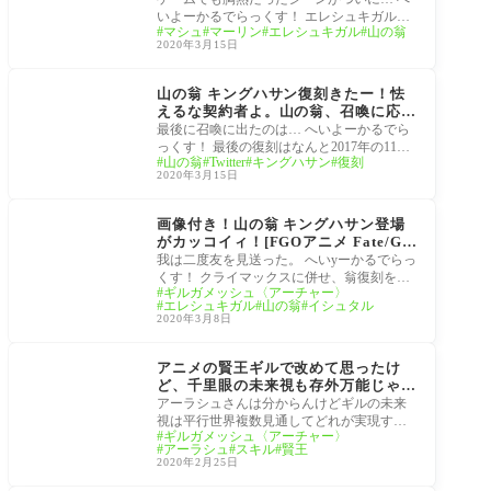
バビロニア-]エレシュキガル…Episod
いよーかるでらっくす！ エレシュキガル…
マシュ
マーリン
エレシュキガル
山の翁
e20まとめ
そして英雄王がやはりカッコいいゲームで
2020年3月15日
もこ
サーヴァント
山の翁 キングハサン復刻きたー！怯
えるな契約者よ。山の翁、召喚に応
じ、姿を晒した。[FGO TVアニメ「F
最後に召喚に出たのは… へいよーかるでら
ate/Grand Order -絶対魔獣戦線バビ
っくす！ 最後の復刻はなんと2017年の11
山の翁
Twitter
キングハサン
復刻
ロニア-」放送記念キャンペーン 第4
月…長かった！ バビロニアアニメのクライ
2020年3月15日
弾 ピックアップ召喚]召喚に成功した
マックス
マスター達まとめ
Fate/Grand Order -絶対
魔獣戦線バビロニア-
画像付き！山の翁 キングハサン登場
がカッコイィ！[FGOアニメ Fate/Gra
nd Order -絶対魔獣戦線バビロニア-]
我は二度友を見送った。 へいyーかるでらっ
今呼び覚ますは星の息吹！キングゥも
くす！ クライマックスに併せ、翁復刻をプ
ギルガメッシュ〈アーチャー〉
泣ける。Episode 19まとめ
リイィィィズゥウ！ ここからの展開盛り上
エレシュキガル
山の翁
イシュタル
が
2020年3月8日
サーヴァント
アニメの賢王ギルで改めて思ったけ
ど、千里眼の未来視も存外万能じゃな
いんかな？[FGO千里眼]
アーラシュさんは分からんけどギルの未来
視は平行世界複数見通してどれが実現する
ギルガメッシュ〈アーチャー〉
かは分からんらしい 参照元: ・Fate/Grand Or
アーラシュ
スキル
賢王
der考察
2020年2月25日
Fate/Grand Order -絶対