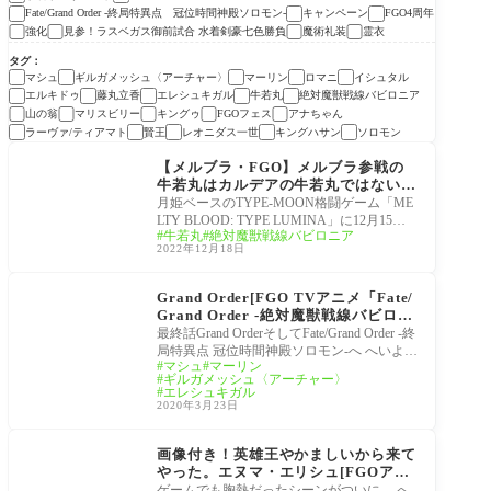
Fate/Grand Order -終局特異点 冠位時間神殿ソロモン-
キャンペーン
FGO4周年
強化
見参！ラスベガス御前試合 水着剣豪七色勝負
魔術礼装
霊衣
タグ
マシュ
ギルガメッシュ〈アーチャー〉
マーリン
ロマニ
イシュタル
エルキドゥ
藤丸立香
エレシュキガル
牛若丸
絶対魔獣戦線バビロニア
山の翁
マリスビリー
キングゥ
FGOフェス
アナちゃん
ラーヴァ/ティアマト
賢王
レオニダス一世
キングハサン
ソロモン
Fate/Grand Order -絶対
魔獣戦線バビロニア-
【メルブラ・FGO】メルブラ参戦の
牛若丸はカルデアの牛若丸ではない？
FGO1部のあの章から来たのでは…
月姫ベースのTYPE-MOON格闘ゲーム「ME
LTY BLOOD: TYPE LUMINA」に12月15日1
牛若丸
絶対魔獣戦線バビロニア
4:00より牛若丸と巌窟王が参戦 「ギルガメ
2022年12月18日
ッシュ王の言葉が身にしみ
Fate/Grand Order -絶対
魔獣戦線バビロニア-
Grand Order[FGO TVアニメ「Fate/
Grand Order -絶対魔獣戦線バビロニ
ア-」Episode 21 Twitterまとめ
最終話Grand OrderそしてFate/Grand Order -終
局特異点 冠位時間神殿ソロモン-へ へいよー
マシュ
マーリン
かるでらっくす！ 感動醒めやらぬままソロ
ギルガメッシュ〈アーチャー〉
モンへ。
エレシュキガル
2020年3月23日
Fate/Grand Order -絶対
魔獣戦線バビロニア-
画像付き！英雄王やかましいから来て
やった。エヌマ・エリシュ[FGOアニ
メ Fate/Grand Order -絶対魔獣戦線
ゲームでも胸熱だったシーンがついに… へ