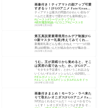
魔獣戦線バビロニア-
画像付き！ティアマトの顔アップ可愛
すぎるッ！[FGOアニメ Fate/Grand
Order -絶対魔獣戦線バビロニア-] ス
ティアマトは最大の問題のかわいい顔をゲ
トーリーであれだけ貫禄あったのにw
ームだと黒塗りで隠すのでも違和感なかっ
ビースト
ラーヴァ/ティアマト
たがアニメだとやれないからメディアの差
絶対魔獣戦線バビロニア
ビーストII
って結
2020年2月16日
FGO考察[Fate/Grand O
rder]
第五真説要素環境用カルデア制服[FG
O新マスター礼装]考えてみてくれ、
メソポタミアの若い女性たちは皆へそ
新魔術礼装どんな感じかねえ 一つ一つの効
を出している。これには神代礼装がへ
果は結構強いんだが組み合わせが噛み合っ
そ出しな理論的な理由があるはず
2020年1月26日
てないイメージ へいよーかるでらっくす！
魔力
Fate/Grand Order -絶対
魔獣戦線バビロニア-
うむ。王が居眠りから覚めると、そこ
は冥府の底であった、か。[FGOアニ
メ Fate/Grand Order -絶対魔獣戦線
「モタモタ予定通り」とかいうこれ以上な
バビロニア-] Episode 11「太陽の神
いくらいギルガメッシュらしい台詞回し へ
ギルガメッシュ〈アーチャー〉
殿」本当に死んでるではないか、我！
いよーかるでらっくす！ ホームズ回想登場
エレシュキガル
イシュタル
エルキドゥ
に可
2019年12月15日
Fate/Grand Order -絶対
魔獣戦線バビロニア-
画像付きまとめ！モーラン・ラベ来た
りて取れレオニダス[FGOアニメ Fat
e/Grand Order -絶対魔獣戦線バビロ
NP沢山くれるビームだ！ へいよーかるでら
ニア-]Episode ８バビロニアハイライ
っくす！ レオニダス王カッコよすぎる そし