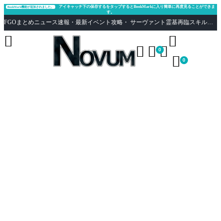
アイキャッチ下の保存するをタップするとBookMarkに入り簡単に再度見ることができま
BookMark機能が追加されました。
す。
FGOまとめニュース速報・最新イベント攻略・ サーヴァント霊基再臨スキル性能評価まとめ Fate/Grand Order





0

0