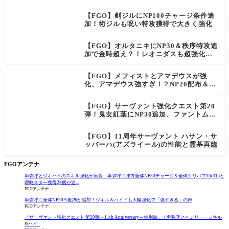
ぎる」の声
【FGO】剣ジルにNP100チャージ条件追
加！術ジルも呪い特攻獲得で大きく強化
【FGO】オルタニキにNP30＆秩序特攻追
加で金時超え？！レオニダスも超強化で
「低レアとは思えない」の反響
【FGO】メフィストとアマデウスが強
化、アマデウス強すぎ！？NP20配布＆Ar
ts44％強化に「最強でワロタ」の声
【FGO】サーヴァント強化クエスト第20
弾！鬼女紅葉にNP30追加、ファントムも
大幅強化
【FGO】11周年サーヴァント ハサン・サ
ッバーハ(アズライール)の性能と霊基再臨
FGOアンテナ
卑弥呼とジキハイのスキル強化が実装！卑弥呼に味方全体NP30チャージ＆全体クリバフ30(3T)と
即時スター獲得24個が追...
FGOアンテナ
卑弥呼に全体NP30％配布が追加！ジキル＆ハイドも大幅強化で「強すぎる」の声
FGOアンテナ
「サーヴァント強化クエスト 第20弾～11th Anniversary～特別編」で卑弥呼とヘンリー・ジキル
&ハイ...