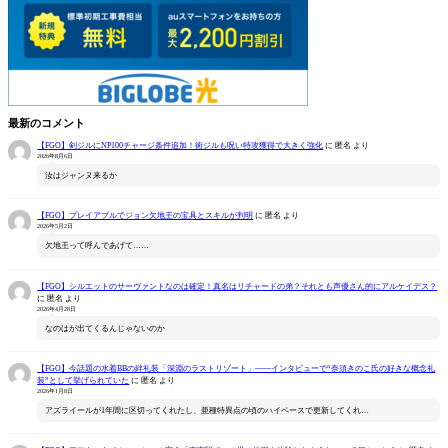
最新のコメント
【FGO】剣ジルにNP100チャージ条件追加！術ジルも呪い特攻獲得で大きく強化
に
匿名
より
2026年8月6日
汝はジャンヌ来るか
【FGO】プレイアブルでジョン欠地王の宝具とスキルが判明
に
匿名
より
2026年5月2日
欠地王って呼んであげて……
【FGO】シルエットのサーヴァントなのは確定！真名はリチャードの弟？それとも声優さん的にアルケイデス？
に
匿名
より
2026年4月28日
なのはが出てくるんじゃないのか
【FGO】今話題の水着BBの絆礼装「深淵のラストリゾート」――インタビューで“奈須きのこ氏の好きな概念礼
装”として挙げられていた
に
匿名
より
2026年1月8日
アズライールが1年間に区切ってくれたし、亜種特異点の頃のハイペースで更新してくれ…