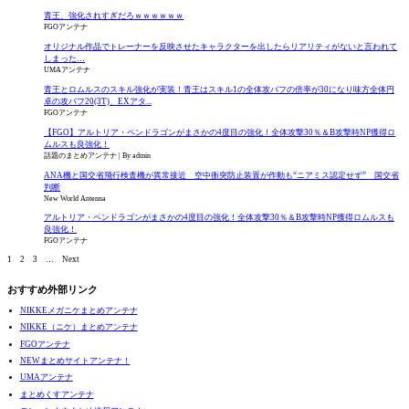
青王、強化されすぎだろｗｗｗｗｗｗ
FGOアンテナ
オリジナル作品でトレーナーを反映させたキャラクターを出したらリアリティがないと言われて
しまった…
UMAアンテナ
青王とロムルスのスキル強化が実装！青王はスキル1の全体攻バフの倍率が30になり味方全体円
卓の攻バフ20(3T)、EXアタ...
FGOアンテナ
【FGO】アルトリア・ペンドラゴンがまさかの4度目の強化！全体攻撃30％＆B攻撃時NP獲得ロ
ムルスも良強化！
話題のまとめアンテナ
By admin
ANA機と国交省飛行検査機が異常接近 空中衝突防止装置が作動も“ニアミス認定せず” 国交省
判断
New World Antenna
アルトリア・ペンドラゴンがまさかの4度目の強化！全体攻撃30％＆B攻撃時NP獲得ロムルスも
良強化！
FGOアンテナ
1
2
3
…
Next
おすすめ外部リンク
NIKKEメガニケまとめアンテナ
NIKKE（ニケ）まとめアンテナ
FGOアンテナ
NEWまとめサイトアンテナ！
UMAアンテナ
まとめくすアンテナ