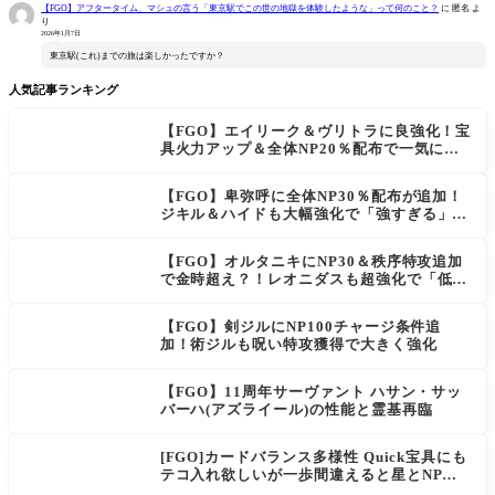
【FGO】アフタータイム、マシュの言う「東京駅でこの世の地獄を体験したような」って何のこと？
に
匿名
よ
り
2026年1月7日
東京駅(これ)までの旅は楽しかったですか？
人気記事ランキング
【FGO】エイリーク＆ヴリトラに良強化！宝
具火力アップ＆全体NP20％配布で一気に使
いやすく
【FGO】卑弥呼に全体NP30％配布が追加！
ジキル＆ハイドも大幅強化で「強すぎる」の
声
【FGO】オルタニキにNP30＆秩序特攻追加
で金時超え？！レオニダスも超強化で「低レ
アとは思えない」の反響
【FGO】剣ジルにNP100チャージ条件追
加！術ジルも呪い特攻獲得で大きく強化
【FGO】11周年サーヴァント ハサン・サッ
バーハ(アズライール)の性能と霊基再臨
[FGO]カードバランス多様性 Quick宝具にも
テコ入れ欲しいが一歩間違えると星とNP楽
に稼げちゃうから調整難易度が高そう