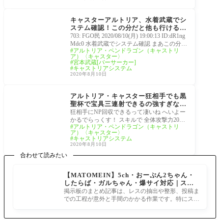
5周年
キャスターアルトリア、水着武蔵でシ
ステム確認！この分だと他も行けるだ
ろう[FGO5周年記念サーヴァント]
703: FGO民 2020/08/10(月) 19:00:13 ID:dR1ng
Mdc0 水着武蔵でシステム確認 まあこの分だ
アルトリア・ペンドラゴン（キャストリ
と他も行けるだろう 完全にAの人権枠だな 7
ア）〈キャスター〉
17: FGO民 2020/08/1
宮本武蔵[バーサーカー]
キャストリアシステム
2020年8月10日
5周年記念サーヴァント
アルトリア・キャスター狂相手でも黒
聖杯で宝具三連射できるの強すぎな
い？[FGO5周年記念サーヴァント]ス
狂相手にNP回収できるって凄いね へいよー
キル倍率も判明
かるでらっくす！ スキルで 全体攻撃力20％
アルトリア・ペンドラゴン（キャストリ
アップnp30、単体np獲得量30アップnp20、
ア）〈キャスター〉
単体Aバフ5
キャストリアシステム
2020年8月10日
合わせて読みたい
【MATOMEIN】5ch・おーぷん2ちゃん・
したらば・ガルちゃん・爆サイ対応｜スマ
ホでまとめ記事を作れるアプリ FGOのまと
掲示板のまとめ記事は、レスの抽出や整形、投稿ま
め記事ができるまで
での工程が意外と手間のかかる作業です。特にスマ
ホで完結させようとすると、コ