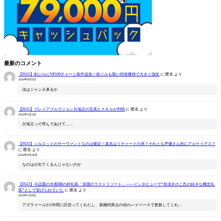
最新のコメント
【FGO】剣ジルにNP100チャージ条件追加！術ジルも呪い特攻獲得で大きく強化
に
匿名
より
2026年8月6日
汝はジャンヌ来るか
【FGO】プレイアブルでジョン欠地王の宝具とスキルが判明
に
匿名
より
2026年5月2日
欠地王って呼んであげて……
【FGO】シルエットのサーヴァントなのは確定！真名はリチャードの弟？それとも声優さん的にアルケイデス？
に
匿名
より
2026年4月28日
なのはが出てくるんじゃないのか
【FGO】今話題の水着BBの絆礼装「深淵のラストリゾート」――インタビューで“奈須きのこ氏の好きな概念礼
装”として挙げられていた
に
匿名
より
2026年1月8日
アズライールが1年間に区切ってくれたし、亜種特異点の頃のハイペースで更新してくれ…