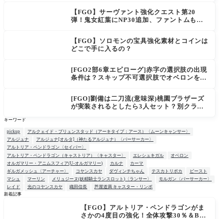
【FGO】サーヴァント強化クエスト第20
弾！鬼女紅葉にNP30追加、ファントムも大
幅強化
【FGO】ソロモンの宝具強化素材とコインは
どこで手に入るの？
[FGO2部6章エピローグ]赤字の選択肢の出現
条件は？スキップ不可選択肢でオベロンを疑
う選択肢を選ぶと好感度（察しのよさ？）が
上がり出てくる
[FGO]劉備は二刀流(意味深)桃園ブラザーズ
が実装されるとしたら3人セット？別クラス
呂布もお願いします。マスター達の三国志談
キーワード
義
pickup
アルクェイド・ブリュンスタッド（アーキタイプ：アース）〈ムーンキャンサー〉
アルジュナ
アルジュナ[オルタ]（神たるアルジュナ）〈バーサーカー〉
アルトリア・ペンドラゴン〈セイバー〉
アルトリア・ペンドラゴン（キャストリア）〈キャスター〉
エレシュキガル
オベロン
オルガマリー・アニムスフィア(U-オルガマリー)
カルナ
カーマ
ギルガメッシュ〈アーチャー〉
コヤンスカヤ
ダヴィンチちゃん
テスカトリポカ
ビースト
マシュ
マーリン
メリュジーヌ(妖精騎士ランスロット)〈ランサー〉
モルガン〈バーサーカー〉
レイド
光のコヤンスカヤ
織田信長
芦屋道満 キャスター・リンボ
新着記事
【FGO】アルトリア・ペンドラゴンがま
NEW
さかの4度目の強化！全体攻撃30％＆B攻