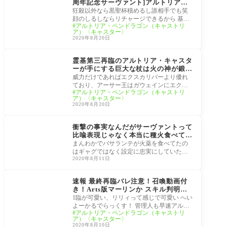
周年記念サーヴァント]アルトリア・
キャスター
狂殺以外なら黒聖杯積めるし誰相手でも笑
顔のしるしならリチャージできるから 基本
アルトリア・ペンドラゴン（キャストリ
的には武蔵ちゃんが最適解 へいよーかるで
ア）〈キャスター〉
らっ
2020年8月20日
5周年
霊基第三再臨のアルトリア・キャスタ
ーが手にする巨大な杖は火の神が鍛
え、大英雄に与えたとされる大剣であ
威力だけであればエクスカリバーより優れ
る。[FGO 宝刀マルミアドワーズ]
ており、アーサー王はガウェインにエクス
アルトリア・ペンドラゴン（キャストリ
カリバーを貸し与え、この大剣を使う時も
ア）〈キャスター〉
あった
2020年8月20日
5周年
衝撃の事実なんだがサーヴァントって
比喩表現じゃなく本当に種火食べてた
のか？キャスター・アルトリアが種火
まんわかでバサランテが火薬を食べてたの
に味をつけたいとか言い出した[FGO]
はギャグではなく設定に忠実にしていただ
2020年8月11日
けだったのか！？ 620: FGO民 2020/08/10(月)
20:30:50 ID:n
サーヴァント霊基再臨
画像セイントグラフ
速報 最終再臨バレ注意！召喚動画付
き！Arts版マーリンか スキル判明ア
ルトリア・キャスターのNP付与が凄
1臨が可愛い、リリィって感じで可愛い へい
い[FGO5周年記念サーヴァント]
よーかるでらっくす！ 管理人も早速アルト
アルトリア・ペンドラゴン（キャストリ
リア・キャスターを召喚してきたので召喚
ア）〈キャスター〉
ボイ
2020年8月10日