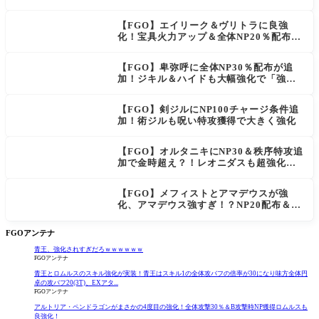
撃時NP獲得ロムルスも良強化！
【FGO】エイリーク＆ヴリトラに良強
化！宝具火力アップ＆全体NP20％配布で
一気に使いやすく
【FGO】卑弥呼に全体NP30％配布が追
加！ジキル＆ハイドも大幅強化で「強す
ぎる」の声
【FGO】剣ジルにNP100チャージ条件追
加！術ジルも呪い特攻獲得で大きく強化
【FGO】オルタニキにNP30＆秩序特攻追
加で金時超え？！レオニダスも超強化で
「低レアとは思えない」の反響
【FGO】メフィストとアマデウスが強
化、アマデウス強すぎ！？NP20配布＆Ar
ts44％強化に「最強でワロタ」の声
FGOアンテナ
青王、強化されすぎだろｗｗｗｗｗｗ
FGOアンテナ
青王とロムルスのスキル強化が実装！青王はスキル1の全体攻バフの倍率が30になり味方全体円
卓の攻バフ20(3T)、EXアタ...
FGOアンテナ
アルトリア・ペンドラゴンがまさかの4度目の強化！全体攻撃30％＆B攻撃時NP獲得ロムルスも
良強化！