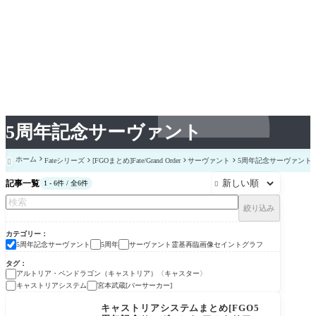
5周年記念サーヴァント
ホーム
Fateシリーズ
[FGOまとめ]Fate/Grand Order
サーヴァント
5周年記念サーヴァント

記事一覧
1 - 6件 / 全6件

絞り込み
カテゴリー
5周年記念サーヴァント
5周年
サーヴァント霊基再臨画像セイントグラフ
タグ
アルトリア・ペンドラゴン（キャストリア）〈キャスター〉
キャストリアシステム
宮本武蔵[バーサーカー]
5周年
キャストリアシステムまとめ[FGO5