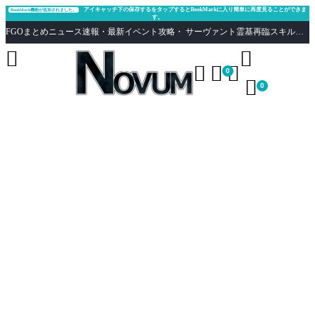
アイキャッチ下の保存するをタップするとBookMarkに入り簡単に再度見ることができま
BookMark機能が追加されました。
す。
FGOまとめニュース速報・最新イベント攻略・ サーヴァント霊基再臨スキル性能評価まとめ Fate/Grand Order





0

0