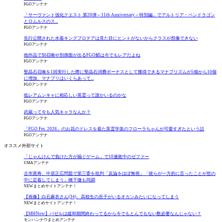
FGOアンテナ
「サーヴァント強化クエスト 第20弾～11th Anniversary～特別編」でアルトリア・ペンドラゴン
とロムルスのス...
FGOアンテナ
先行公開された水着キングプロテアは見た目にヒントがないからクラスが想像できない
FGOアンテナ
他作品で別召喚や別側面が出るFGO鯖は今でもレアだよね
FGOアンテナ
聖晶石召喚を1回実行した際に聖晶石消費ボーナスとして獲得できるマナプリズムが5個から10個
に増加。マナプリはいくらあって...
FGOアンテナ
低レアムンキャに相応しい英霊って誰かいるのかな
FGOアンテナ
武蔵って今も人気キャラなんか？
FGOアンテナ
「FGO Fes. 2026」のお花のドレスを着た英霊学装のフローラちゃんが可愛すぎたという話
FGOアンテナ
オススメ外部サイト
「じゃんけんで負けた方が煽ぐゲーム」で10連敗中のゼファー
UMAアンテナ
古市憲寿、中居正広問題で第三委を批判「反論をほぼ無視」「彼らが一方的に言ったことが世の
中に定着してしまう」橋下徹も同調
NEWまとめサイトアンテナ！
【画像】白石麻衣さん(34)、高校生の息子がいるオカンみたいになってしまう
NEWまとめサイトアンテナ！
【MHNow】バゼルは緩和期間終わってるから今でもとんでもない数必要なんじゃない？
モンハンナウまとめアンテナ