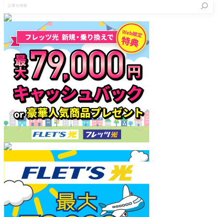
記
事
を
検
索