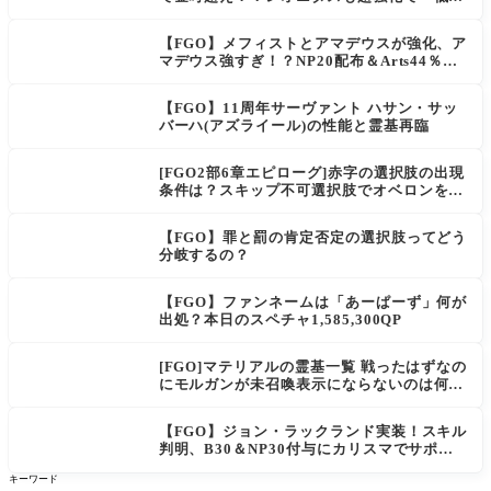
アとは思えない」の反響
【FGO】メフィストとアマデウスが強化、ア
マデウス強すぎ！？NP20配布＆Arts44％強
化に「最強でワロタ」の声
【FGO】11周年サーヴァント ハサン・サッ
バーハ(アズライール)の性能と霊基再臨
[FGO2部6章エピローグ]赤字の選択肢の出現
条件は？スキップ不可選択肢でオベロンを疑
う選択肢を選ぶと好感度（察しのよさ？）が
上がり出てくる
【FGO】罪と罰の肯定否定の選択肢ってどう
分岐するの？
【FGO】ファンネームは「あーぱーず」何が
出処？本日のスペチャ1,585,300QP
[FGO]マテリアルの霊基一覧 戦ったはずなの
にモルガンが未召喚表示にならないのは何
故？
【FGO】ジョン・ラックランド実装！スキル
判明、B30＆NP30付与にカリスマでサポ性
能は高め？再臨でワンコがついてきてお得！
キーワード