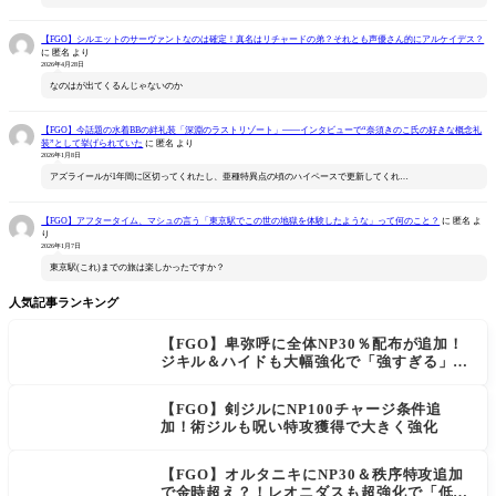
【FGO】シルエットのサーヴァントなのは確定！真名はリチャードの弟？それとも声優さん的にアルケイデス？
に
匿名
より
2026年4月28日
なのはが出てくるんじゃないのか
【FGO】今話題の水着BBの絆礼装「深淵のラストリゾート」――インタビューで“奈須きのこ氏の好きな概念礼
装”として挙げられていた
に
匿名
より
2026年1月8日
アズライールが1年間に区切ってくれたし、亜種特異点の頃のハイペースで更新してくれ…
【FGO】アフタータイム、マシュの言う「東京駅でこの世の地獄を体験したような」って何のこと？
に
匿名
よ
り
2026年1月7日
東京駅(これ)までの旅は楽しかったですか？
人気記事ランキング
【FGO】卑弥呼に全体NP30％配布が追加！
ジキル＆ハイドも大幅強化で「強すぎる」の
声
【FGO】剣ジルにNP100チャージ条件追
加！術ジルも呪い特攻獲得で大きく強化
【FGO】オルタニキにNP30＆秩序特攻追加
で金時超え？！レオニダスも超強化で「低レ