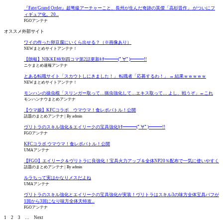
『Fate/Grand Order』超弩級アーチャーこと、長州が生んだ奇跡の英傑「高杉晋作」 がついにフ
ィギュア化。20...
FGOアンテナ
オススメ外部サイト
ワイの作った卵豆腐にいくら出せる？（※画像あり）
NEWまとめサイトアンテナ！
【朗報】NIKKE特別四コマ第2話更新ｷﾀ━━━(ﾟ∀ﾟ)━━━!!
ニケまとめ速報アンテナ
とある転職サイト「スカウトしにきました！」 転職者「応募するわ！」 → 結果ｗｗｗｗｗ
NEWまとめサイトアンテナ！
モンハンの操虫棍「スリンガー取って…猟虫強化して…エキス取って… よし、戦うぞ」←これ
モンハンナウまとめアンテナ
【ウマ娘】KFCコラボ ウマウマ！食レポバトル！公開
話題のまとめアンテナ
By admin
ヴリトラのスキル強化＆エイリークの宝具強化ｷﾀ━━━(ﾟ∀ﾟ)━━━!!
FGOアンテナ
KFCコラボ ウマウマ！食レポバトル！公開
UMAアンテナ
【FGO】エイリーク＆ヴリトラに良強化！宝具火力アップ＆全体NP20％配布で一気に使いやすく
話題のまとめアンテナ
By admin
ルラちって実はかなりメスだよね
UMAアンテナ
ヴリトラのスキル強化とエイリークの宝具強化が実装！ヴリトラはスキル3の味方全体宝具バフが
1回から3回になり味方全体天特攻...
FGOアンテナ
1
2
3
…
Next