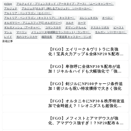
pickup
アルクェイド・ブリュンスタッド（アーキタイプ：アース）〈ムーンキャンサー〉
アルジュナ
アルジュナ[オルタ]（神たるアルジュナ）〈バーサーカー〉
アルトリア・ペンドラゴン〈セイバー〉
アルトリア・ペンドラゴン（キャストリア）〈キャスター〉
エレシュキガル
オベロン
オルガマリー・アニムスフィア(U-オルガマリー)
カルナ
カーマ
ギルガメッシュ〈アーチャー〉
コヤンスカヤ
ダヴィンチちゃん
テスカトリポカ
ビースト
マシュ
マーリン
メリュジーヌ(妖精騎士ランスロット)〈ランサー〉
モルガン〈バーサーカー〉
レイド
光のコヤンスカヤ
織田信長
芦屋道満 キャスター・リンボ
新着記事
【FGO】エイリーク＆ヴリトラに良強
NEW
化！宝具火力アップ＆全体NP20％配布で
一気に使いやすく
【FGO】卑弥呼に全体NP30％配布が追
加！ジキル＆ハイドも大幅強化で「強す
ぎる」の声
【FGO】剣ジルにNP100チャージ条件追
加！術ジルも呪い特攻獲得で大きく強化
【FGO】オルタニキにNP30＆秩序特攻追
加で金時超え？！レオニダスも超強化で
「低レアとは思えない」の反響
【FGO】メフィストとアマデウスが強
化、アマデウス強すぎ！？NP20配布＆Ar
ts44％強化に「最強でワロタ」の声