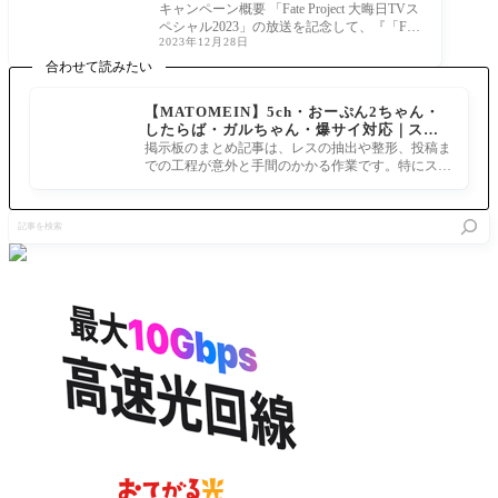
Project 大晦日TVスペシャル2023」
キャンペーン概要 「Fate Project 大晦日TVス
放送記念キャンペーン
ペシャル2023」の放送を記念して、『「Fate
2023年12月28日
Project 大晦日TVスペシャル2023」放送記念
キャンペー
合わせて読みたい
【MATOMEIN】5ch・おーぷん2ちゃん・
したらば・ガルちゃん・爆サイ対応｜スマ
ホでまとめ記事を作れるアプリ FGOのまと
掲示板のまとめ記事は、レスの抽出や整形、投稿ま
め記事ができるまで
での工程が意外と手間のかかる作業です。特にスマ
ホで完結させようとすると、コ
記
事
を
検
索