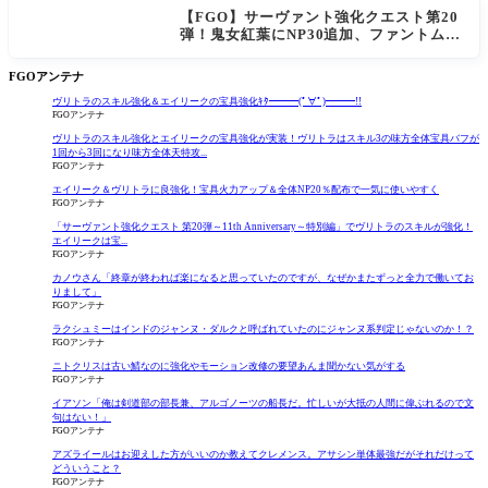
【FGO】サーヴァント強化クエスト第20
弾！鬼女紅葉にNP30追加、ファントムも
大幅強化
FGOアンテナ
ヴリトラのスキル強化＆エイリークの宝具強化ｷﾀ━━━(ﾟ∀ﾟ)━━━!!
FGOアンテナ
ヴリトラのスキル強化とエイリークの宝具強化が実装！ヴリトラはスキル3の味方全体宝具バフが
1回から3回になり味方全体天特攻...
FGOアンテナ
エイリーク＆ヴリトラに良強化！宝具火力アップ＆全体NP20％配布で一気に使いやすく
FGOアンテナ
「サーヴァント強化クエスト 第20弾～11th Anniversary～特別編」でヴリトラのスキルが強化！
エイリークは宝...
FGOアンテナ
カノウさん「終章が終われば楽になると思っていたのですが、なぜかまたずっと全力で働いてお
りまして」
FGOアンテナ
ラクシュミーはインドのジャンヌ・ダルクと呼ばれていたのにジャンヌ系判定じゃないのか！？
FGOアンテナ
ニトクリスは古い鯖なのに強化やモーション改修の要望あんま聞かない気がする
FGOアンテナ
イアソン「俺は剣道部の部長兼、アルゴノーツの船長だ。忙しいが大抵の人間に偉ぶれるので文
句はない！」
FGOアンテナ
アズライールはお迎えした方がいいのか教えてクレメンス。アサシン単体最強だがそれだけって
どういうこと？
FGOアンテナ