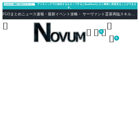
アイキャッチ下の保存するをタップするとBookMarkに入り簡単に再度見ることができま
BookMark機能が追加されました。
す。
FGOまとめニュース速報・最新イベント攻略・ サーヴァント霊基再臨スキル性能評価まとめ Fate/Grand Order





0

0