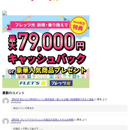
最新のコメント
【FGO】剣ジルにNP100チャージ条件追加！術ジルも呪い特攻獲得で大きく強化
に
匿名
より
2026年8月6日
汝はジャンヌ来るか
【FGO】プレイアブルでジョン欠地王の宝具とスキルが判明
に
匿名
より
2026年5月2日
欠地王って呼んであげて……