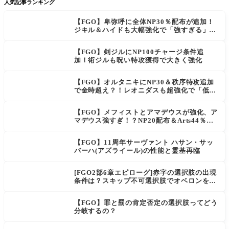
人気記事ランキング
【FGO】卑弥呼に全体NP30％配布が追加！
ジキル＆ハイドも大幅強化で「強すぎる」の
声
【FGO】剣ジルにNP100チャージ条件追
加！術ジルも呪い特攻獲得で大きく強化
【FGO】オルタニキにNP30＆秩序特攻追加
で金時超え？！レオニダスも超強化で「低レ
アとは思えない」の反響
【FGO】メフィストとアマデウスが強化、ア
マデウス強すぎ！？NP20配布＆Arts44％強
化に「最強でワロタ」の声
【FGO】11周年サーヴァント ハサン・サッ
バーハ(アズライール)の性能と霊基再臨
[FGO2部6章エピローグ]赤字の選択肢の出現
条件は？スキップ不可選択肢でオベロンを疑
う選択肢を選ぶと好感度（察しのよさ？）が
上がり出てくる
【FGO】罪と罰の肯定否定の選択肢ってどう
分岐するの？