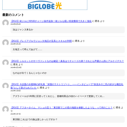
最新のコメント
【FGO】剣ジルにNP100チャージ条件追加！術ジルも呪い特攻獲得で大きく強化
に
匿名
より
2026年8月6日
汝はジャンヌ来るか
【FGO】プレイアブルでジョン欠地王の宝具とスキルが判明
に
匿名
より
2026年5月2日
欠地王って呼んであげて……
【FGO】シルエットのサーヴァントなのは確定！真名はリチャードの弟？それとも声優さん的にアルケイデス？
に
匿名
より
2026年4月28日
なのはが出てくるんじゃないのか
【FGO】今話題の水着BBの絆礼装「深淵のラストリゾート」――インタビューで“奈須きのこ氏の好きな概念礼
装”として挙げられていた
に
匿名
より
2026年1月8日
アズライールが1年間に区切ってくれたし、亜種特異点の頃のハイペースで更新してくれ…
【FGO】アフタータイム、マシュの言う「東京駅でこの世の地獄を体験したような」って何のこと？
に
匿名
よ
り
2026年1月7日
東京駅(これ)までの旅は楽しかったですか？