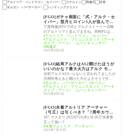
アルトリア・ペンドラゴン〈セイバー〉
スケルトン
両儀式
狂骨
モルガン〈バーサーカー〉
ハンティングクエスト
月姫
[FGO]ガチャ画面に「式・アルク・セ
イバー」型月ヒロイン3人が並んで
る…尊い
丁度両儀式PUで式とアルクストーリー召喚
のアルトリアと並んでますね。同時PUはこ
アルトリア・ペンドラゴン〈セイバー〉
の先なさそうな予感アルク実装はまだまだ
アルクェイド・ブリュンスタッド（アーキ
先と思
タイプ：アース）〈ムーンキャンサー〉
両儀式
2022年8月3日
7周年カウントダウンキ
ャンペーン
[FGO]結局アルクはAS2開けたほうが
いいのかな？最大火力はアルク モル
ガン オベロン宝具3連射編成か
当初アルクAS2いらないと言われてましたが
汎用性考えると開けた方がよさそうです
モルガン〈バーサーカー〉
オベロン
ね。アルクモルガンオベロンでアトラス院
アルクェイド・ブリュンスタッド（アーキ
礼装フ
タイプ：アース）〈ムーンキャンサー〉
2022年8月2日
水着サーヴァント
[FGO]水着アルトリア アーチャー
（弓王）は引くべき？「7周年カウン
トダウンピックアップ召喚」
187: マスター 2022/07/21(木) 18:18:57水着青
王って強い？
水着アルトリア〈アーチャー〉
2022年7月21日