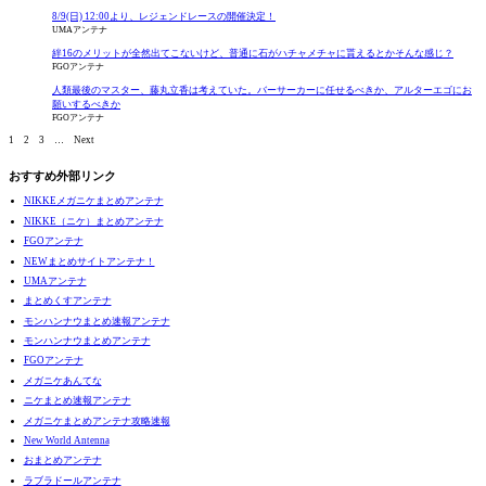
8/9(日) 12:00より、レジェンドレースの開催決定！
UMAアンテナ
絆16のメリットが全然出てこないけど、普通に石がハチャメチャに貰えるとかそんな感じ？
FGOアンテナ
人類最後のマスター、藤丸立香は考えていた。バーサーカーに任せるべきか、アルターエゴにお
願いするべきか
FGOアンテナ
1
2
3
…
Next
おすすめ外部リンク
NIKKEメガニケまとめアンテナ
NIKKE（ニケ）まとめアンテナ
FGOアンテナ
NEWまとめサイトアンテナ！
UMAアンテナ
まとめくすアンテナ
モンハンナウまとめ速報アンテナ
モンハンナウまとめアンテナ
FGOアンテナ
メガニケあんてな
ニケまとめ速報アンテナ
メガニケまとめアンテナ攻略速報
New World Antenna
おまとめアンテナ
ラブラドールアンテナ