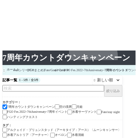
7周年カウントダウンキャンペーン
ホーム
Fateシリーズ
[FGOまとめ]Fate/Grand Order
イベント
FGO Fes.2022~7thAnniversaty~7周年イベント
7周年カウントダウンキ

記事一覧
1 - 5件 / 全5件

絞り込み
カテゴリー
7周年カウントダウンキャンペーン
空の境界
月姫
FGO Fes.2022~7thAnniversaty~7周年イベント
水着サーヴァント
Fate/stay night
ハンティングクエスト
タグ
アルクェイド・ブリュンスタッド（アーキタイプ：アース）〈ムーンキャンサー〉
水着アルトリア〈アーチャー〉
オベロン
水着清姫