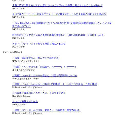
水着の円卓の騎士もどんどん増えているので浮かれた集団に見えてしまうことがある？
FGOアンテナ
今日の星2バーサーカーの強化がエイリーク宝具強化だったら史上最高の強化クエと認める
FGOアンテナ
「FGO Fes. 2026」の刑部姫はマーちゃんとは家が近所で5歳の頃に結婚の約束をした…という妄
想が溢れ出ていた
FGOアンテナ
数年かけてイリヤとクロエと美遊の水着を実装した「Fate/Grand Order」を信じましょう
FGOアンテナ
メタトロンジャンヌってわりと身長も胸もあるよね
FGOアンテナ
オススメ外部サイト
【画像】浜辺美波さん、乳がガチで成長する
NEWまとめサイトアンテナ！
【話題】ペルソナコラボ「天城雪子」ｷﾀ━━━(ﾟ∀ﾟ)━━━!!
ニケまとめ速報アンテナ
【動画】ショートスリーパー堀さん、対面で高須幹弥にキレる
NEWまとめサイトアンテナ！
【競馬】ピョイットハレルヤが8戦目で初勝利！久しぶりにウマ娘ネーム馬が勝利
話題のまとめアンテナ
By admin
スパロボで最後のまともな主人公、クロウまで遡る
New World Antenna
ドンナと海行きてえなあ
UMAアンテナ
【競馬】ボンドガールが引退、繁殖入り 18戦1勝 重賞2着7回
話題のまとめアンテナ
By admin