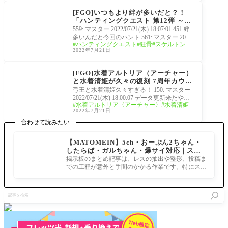
ハンティングクエスト
[FGO]いつもより絆が多いだと？！
「ハンティングクエスト 第12弾 ～7
周年カウントダウンハンティング～」
559: マスター 2022/07/21(木) 18:07:01.451 絆
1日目は狂骨ドロップのスケルトン
多いんだと今回のハント 561: マスター 2022/
ハンティングクエスト
狂骨
スケルトン
07/21(木) 18:08:03.788>>559マジ？やるか 57
2022年7月21日
6: マスター 20
7周年カウントダウンキ
ャンペーン
[FGO]水着アルトリア（アーチャー）
と水着清姫が久々の復刻 7周年カウン
トダウンピックアップ召喚とハンティ
弓王と水着清姫久々すぎる！ 150: マスター
ングクエスト開催
2022/07/21(木) 18:00:07 データ更新来たやん1
水着アルトリア〈アーチャー〉
水着清姫
51: マスター 2022/07/21(木) 18:00:53 ハンテ
2022年7月21日
ィングと水着
合わせて読みたい
【MATOMEIN】5ch・おーぷん2ちゃん・
したらば・ガルちゃん・爆サイ対応｜スマ
ホでまとめ記事を作れるアプリ FGOのまと
掲示板のまとめ記事は、レスの抽出や整形、投稿ま
め記事ができるまで
での工程が意外と手間のかかる作業です。特にスマ
ホで完結させようとすると、コ
記
事
を
検
索