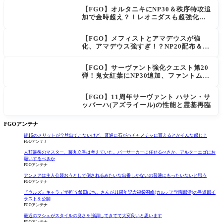
【FGO】オルタニキにNP30＆秩序特攻追
加で金時超え？！レオニダスも超強化で
「低レアとは思えない」の反響
【FGO】メフィストとアマデウスが強
化、アマデウス強すぎ！？NP20配布＆Ar
ts44％強化に「最強でワロタ」の声
【FGO】サーヴァント強化クエスト第20
弾！鬼女紅葉にNP30追加、ファントムも
大幅強化
【FGO】11周年サーヴァント ハサン・サ
ッバーハ(アズライール)の性能と霊基再臨
FGOアンテナ
絆16のメリットが全然出てこないけど、普通に石がハチャメチャに貰えるとかそんな感じ？
FGOアンテナ
人類最後のマスター、藤丸立香は考えていた。バーサーカーに任せるべきか、アルターエゴにお
願いするべきか
FGOアンテナ
アンメアは主人公襲おうとして倒されるみたいな出番しかないの普通にもったいないと思う
FGOアンテナ
『ウルズ』キャラデザ担当 飯田ぽち。さんが11周年記念福袋召喚(カルデア学園部活)の弓道部イ
ラストを公開
FGOアンテナ
最近のマシュがスタイルの良さを強調してきてて大変良いと思います
FGOアンテナ