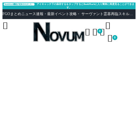
アイキャッチ下の保存するをタップするとBookMarkに入り簡単に再度見ることができま
BookMark機能が追加されました。
す。
FGOまとめニュース速報・最新イベント攻略・ サーヴァント霊基再臨スキル性能評価まとめ Fate/Grand Order





0

0