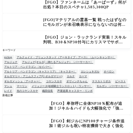
【FGO】ファンネームは「あーぱーず」何が
出処？本日のスペチャ1,585,300QP
[FGO]マテリアルの霊基一覧 戦ったはずなの
にモルガンが未召喚表示にならないのは何
故？
【FGO】ジョン・ラックランド実装！スキル
判明、B30＆NP30付与にカリスマでサポ性
能は高め？再臨でワンコがついてきてお得！
キーワード
pickup
アルクェイド・ブリュンスタッド（アーキタイプ：アース）〈ムーンキャンサー〉
アルジュナ
アルジュナ[オルタ]（神たるアルジュナ）〈バーサーカー〉
アルトリア・ペンドラゴン〈セイバー〉
アルトリア・ペンドラゴン（キャストリア）〈キャスター〉
エレシュキガル
オベロン
オルガマリー・アニムスフィア(U-オルガマリー)
カルナ
カーマ
ギルガメッシュ〈アーチャー〉
コヤンスカヤ
ダヴィンチちゃん
テスカトリポカ
ビースト
マシュ
マーリン
メリュジーヌ(妖精騎士ランスロット)〈ランサー〉
モルガン〈バーサーカー〉
レイド
光のコヤンスカヤ
織田信長
芦屋道満 キャスター・リンボ
新着記事
【FGO】卑弥呼に全体NP30％配布が追
NEW
加！ジキル＆ハイドも大幅強化で「強す
ぎる」の声
【FGO】剣ジルにNP100チャージ条件追
加！術ジルも呪い特攻獲得で大きく強化